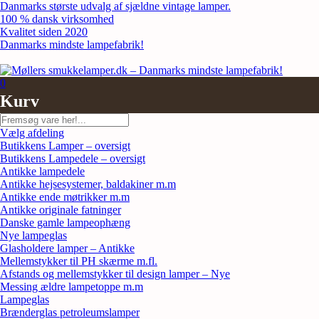
Skip
Danmarks største udvalg af sjældne vintage lamper.
to
100 % dansk virksomhed
content
Kvalitet siden 2020
Danmarks mindste lampefabrik!
0
Kurv
Søg
Vælg afdeling
Butikkens Lamper – oversigt
Butikkens Lampedele – oversigt
Antikke lampedele
Antikke hejsesystemer, baldakiner m.m
Antikke ende møtrikker m.m
Antikke originale fatninger
Danske gamle lampeophæng
Nye lampeglas
Glasholdere lamper – Antikke
Mellemstykker til PH skærme m.fl.
Afstands og mellemstykker til design lamper – Nye
Messing ældre lampetoppe m.m
Lampeglas
Brænderglas petroleumslamper