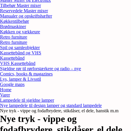
Master Mixer og Electrolux
Tilbehør Master mixer
Reservedele Master mixer
Manualer og opskriftshæfter
Køkkentilbehør
Brødmaskiner
Køkken og vækkeure
Retro furniture
Retro furniture
Spil og samleobjekter
Kassettebånd og VHS
Kassettebånd
VHS Kassettebånd
Sjældne rør til rørforstærkere og radio – nye
Comics, books & magazines
Lys, lamper & Livsstil
Google maps
Home
Varer
Lampedele til sjældne lamper
Nye lampedele til design lamper og standard lampedele
Nye tryk - vippe og fodafbrydere, stikdåser, el dele, hanstik m.m
Nye tryk - vippe og
fodafbrydere, stikdåser, el dele,