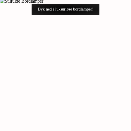
Dyk ned i luksuriøse bordlamper!