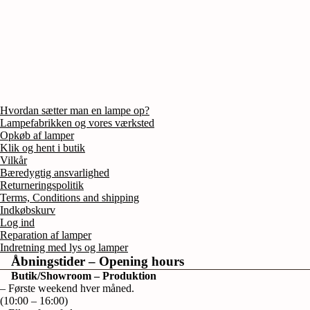
Hvordan sætter man en lampe op?
Lampefabrikken og vores værksted
Opkøb af lamper
Klik og hent i butik
Vilkår
Bæredygtig ansvarlighed
Returneringspolitik
Terms, Conditions and shipping
Indkøbskurv
Log ind
Reparation af lamper
Indretning med lys og lamper
Åbningstider – Opening hours
Butik/Showroom – Produktion
– Første weekend hver måned.
(10:00 – 16:00)