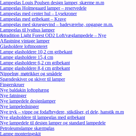
Lampeglas Louis Poulsen design lamper, skærme m.m
Lampeglas Holmegaard lamper – reservedele
Lampeglas med center hul – Lysekroner
Lampeglas med gribekant – Krave
Lampeglas med skruegevind – badeværelse, opgange m.m.
Lampeglas til lysthus lamper
&tradition Light Forest OD2 Loft/væglampedele – Nye
Aflastning vintage lamper
Glasholdere loftmonteret
Lampe glasholdere 10,2 cm gribekant
Lampe glasholdere 15,4 cm
Lampe glasholdere 6,2 cm gribekant
Lampe glasholdere 8,4 cm gribekant
Nippelrør, møtrikker og smådele
Spændeskiver og skiver til lamper
Fingerskruer
Nye baldakin loftophæng
Nye fatninger
Nye lampedele designlamper
Nye lampeledninger
Nye tryk – vippe og fodafbrydere, stikdåser, el dele, hanstik m.m
Nye glasholdere til lampeglas med gribekant
Nye lampedele til design lamper og standard lampedele
Petroleumslampe skærmglas
Lampe monteringskit