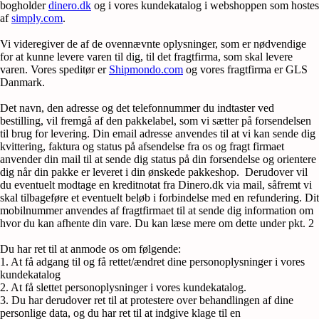
bogholder
dinero.dk
og i vores kundekatalog i webshoppen som hostes
af
simply.com
.
Vi videregiver de af de ovennævnte oplysninger, som er nødvendige
for at kunne levere varen til dig, til det fragtfirma, som skal levere
varen. Vores speditør er
Shipmondo.com
og vores fragtfirma er GLS
Danmark.
Det navn, den adresse og det telefonnummer du indtaster ved
bestilling, vil fremgå af den pakkelabel, som vi sætter på forsendelsen
til brug for levering. Din email adresse anvendes til at vi kan sende dig
kvittering, faktura og status på afsendelse fra os og fragt firmaet
anvender din mail til at sende dig status på din forsendelse og orientere
dig når din pakke er leveret i din ønskede pakkeshop. Derudover vil
du eventuelt modtage en kreditnotat fra Dinero.dk via mail, såfremt vi
skal tilbageføre et eventuelt beløb i forbindelse med en refundering. Dit
mobilnummer anvendes af fragtfirmaet til at sende dig information om
hvor du kan afhente din vare. Du kan læse mere om dette under pkt. 2
Du har ret til at anmode os om følgende:
1. At få adgang til og få rettet/ændret dine personoplysninger i vores
kundekatalog
2. At få slettet personoplysninger i vores kundekatalog.
3. Du har derudover ret til at protestere over behandlingen af dine
personlige data, og du har ret til at indgive klage til en