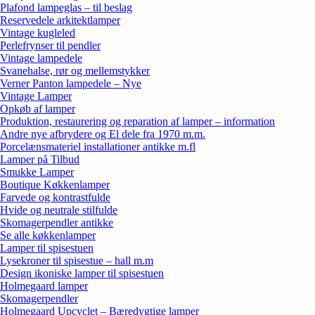
Plafond lampeglas – til beslag
Reservedele arkitektlamper
Vintage kugleled
Perlefrynser til pendler
Vintage lampedele
Svanehalse, rør og mellemstykker
Verner Panton lampedele – Nye
Vintage Lamper
Opkøb af lamper
Produktion, restaurering og reparation af lamper – information
Andre nye afbrydere og El dele fra 1970 m.m.
Porcelænsmateriel installationer antikke m.fl
Lamper på Tilbud
Smukke Lamper
Boutique Køkkenlamper
Farvede og kontrastfulde
Hvide og neutrale stilfulde
Skomagerpendler antikke
Se alle køkkenlamper
Lamper til spisestuen
Lysekroner til spisestue – hall m.m
Design ikoniske lamper til spisestuen
Holmegaard lamper
Skomagerpendler
Holmegaard Upcyclet – Bæredygtige lamper