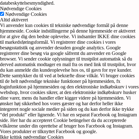
databeskyttelsesmyndighed.
Nødvendige Cookies
Nødvendige Cookies
Altid aktiveret
Vi anvender kun cookies til tekniske nødvendige formål på denne
hjemmeside. Cookie indstillingerne på denne hjemmeside er aktiveret
for at give dig den bedste oplevelse. Vi indsamler IKKE dine cookies
til markedsføringsformål. Vi registrerer dine cookies i vores
besøgsstatistik og anvender desuden google analytics. Google
registrerer dine besøg via google såfremt du anvender en Google
browser. Vi sender cookie oplysninger til trustpilot automatisk så du
derved automatisk modtager en mail fra os med link til trustpilot, hvor
du kan anmelde din kundeoplevelse hos os, til gavn for nye kunder.
Dette samtykker du til ved at bekræfte disse vilkår. Vi bruger cookies
til de helt nødvendige tekniske funktioner på hjemmesiden, fx
loginfunktion på hjemmesiden og den elektroniske indkøbskurv i vores
webshop, hvor cookies sikrer, at den elektroniske indkøbskurv husker
dine varer, mens du handler eller kigger videre på hjemmesiden. Vi
ønsker høj sikkerhed hos vores gæster og har derfor heller ikke
integreret nogle sociale medier på siden og du kan derfor ikke trykke
“del produkt” eller lignende. Vi har en separat Facebook og Instagram
side. Her har du accepteret Cookie betingelser da du accepterede
vilkårene under din oprettelse af bruger hos Facebook og Instagram.
Vores produkter er tilknyttet Facebook og google.
Ikke kritisk nødvendige Cookies