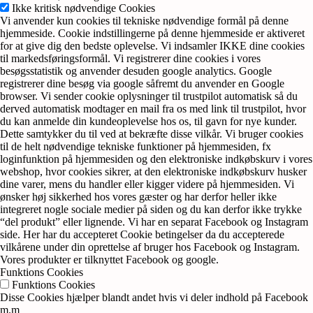
Ikke kritisk nødvendige Cookies
Vi anvender kun cookies til tekniske nødvendige formål på denne
hjemmeside. Cookie indstillingerne på denne hjemmeside er aktiveret
for at give dig den bedste oplevelse. Vi indsamler IKKE dine cookies
til markedsføringsformål. Vi registrerer dine cookies i vores
besøgsstatistik og anvender desuden google analytics. Google
registrerer dine besøg via google såfremt du anvender en Google
browser. Vi sender cookie oplysninger til trustpilot automatisk så du
derved automatisk modtager en mail fra os med link til trustpilot, hvor
du kan anmelde din kundeoplevelse hos os, til gavn for nye kunder.
Dette samtykker du til ved at bekræfte disse vilkår. Vi bruger cookies
til de helt nødvendige tekniske funktioner på hjemmesiden, fx
loginfunktion på hjemmesiden og den elektroniske indkøbskurv i vores
webshop, hvor cookies sikrer, at den elektroniske indkøbskurv husker
dine varer, mens du handler eller kigger videre på hjemmesiden. Vi
ønsker høj sikkerhed hos vores gæster og har derfor heller ikke
integreret nogle sociale medier på siden og du kan derfor ikke trykke
“del produkt” eller lignende. Vi har en separat Facebook og Instagram
side. Her har du accepteret Cookie betingelser da du accepterede
vilkårene under din oprettelse af bruger hos Facebook og Instagram.
Vores produkter er tilknyttet Facebook og google.
Funktions Cookies
Funktions Cookies
Disse Cookies hjælper blandt andet hvis vi deler indhold på Facebook
m.m