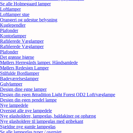
Se alle Holmegaard lamper
Loftlamper
Loftlamper stue
Orangeri og udestue belysning
Kuglependler
Plafonder
Kontorlamper
Rafińerede Væglamper
Rafińerede Væglamper
Plafonder
Det grønne hjørne
Møllers Herregårds lamper. Håndsamlede
Møllers Redesign Lamper
Stilfulde Bordlamper
Badeværelseslamper
Gulvlamper
Design dine egne lamper
Design din egen &tradition Light Forest OD2 Loft/væglampe
Design din egen pendel lampe
Nye lampedele
Oversigt alle nye lampedele
Nye glasholdere, lampeglas, baldakiner og ophæng
Nye glasholdere til lampeglas med gribekant
Sjældne nye gamle lampeglas
Se alle lampeglas typer / oversigt