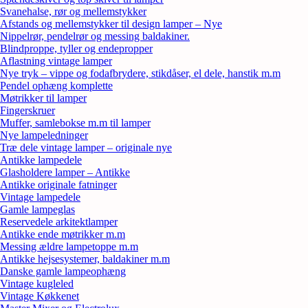
Svanehalse, rør og mellemstykker
Afstands og mellemstykker til design lamper – Nye
Nippelrør, pendelrør og messing baldakiner.
Blindproppe, tyller og endepropper
Aflastning vintage lamper
Nye tryk – vippe og fodafbrydere, stikdåser, el dele, hanstik m.m
Pendel ophæng komplette
Møtrikker til lamper
Fingerskruer
Muffer, samlebokse m.m til lamper
Nye lampeledninger
Træ dele vintage lamper – originale nye
Antikke lampedele
Glasholdere lamper – Antikke
Antikke originale fatninger
Vintage lampedele
Gamle lampeglas
Reservedele arkitektlamper
Antikke ende møtrikker m.m
Messing ældre lampetoppe m.m
Antikke hejsesystemer, baldakiner m.m
Danske gamle lampeophæng
Vintage kugleled
Vintage Køkkenet