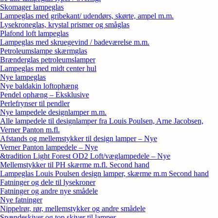
Skomager lampeglas
Lampeglas med gribekant/ udendørs, skørte, ampel m.m.
Lysekroneglas, krystal prismer og småglas
Plafond loft lampeglas
Lampeglas med skruegevind / badeværelse m.m.
Petroleumslampe skærmglas
Brænderglas petroleumslamper
Lampeglas med midt center hul
Nye lampeglas
Nye baldakin loftophæng
Pendel ophæng – Eksklusive
Perlefrynser til pendler
Nye lampedele designlamper m.m.
Alle lampedele til designlamper fra Louis Poulsen, Arne Jacobsen,
Verner Panton m.fl.
Afstands og mellemstykker til design lamper – Nye
Verner Panton lampedele – Nye
&tradition Light Forest OD2 Loft/væglampedele – Nye
Mellemstykker til PH skærme m.fl. Second hand
Lampeglas Louis Poulsen design lamper, skærme m.m Second hand
Fatninger og dele til lysekroner
Fatninger og andre nye smådele
Nye fatninger
Nippelrør, rør, mellemstykker og andre smådele
Spændeskiver og top skiver til lamper