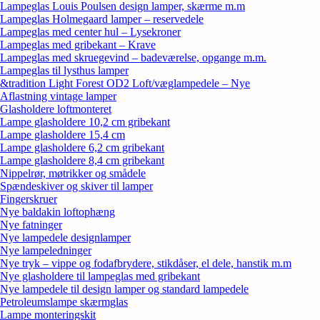
Lampeglas Louis Poulsen design lamper, skærme m.m
Lampeglas Holmegaard lamper – reservedele
Lampeglas med center hul – Lysekroner
Lampeglas med gribekant – Krave
Lampeglas med skruegevind – badeværelse, opgange m.m.
Lampeglas til lysthus lamper
&tradition Light Forest OD2 Loft/væglampedele – Nye
Aflastning vintage lamper
Glasholdere loftmonteret
Lampe glasholdere 10,2 cm gribekant
Lampe glasholdere 15,4 cm
Lampe glasholdere 6,2 cm gribekant
Lampe glasholdere 8,4 cm gribekant
Nippelrør, møtrikker og smådele
Spændeskiver og skiver til lamper
Fingerskruer
Nye baldakin loftophæng
Nye fatninger
Nye lampedele designlamper
Nye lampeledninger
Nye tryk – vippe og fodafbrydere, stikdåser, el dele, hanstik m.m
Nye glasholdere til lampeglas med gribekant
Nye lampedele til design lamper og standard lampedele
Petroleumslampe skærmglas
Lampe monteringskit