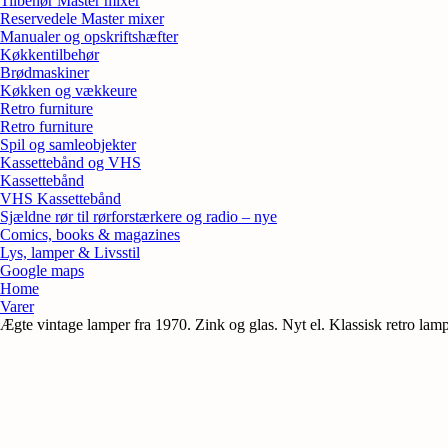
Tilbehør Master mixer
Reservedele Master mixer
Manualer og opskriftshæfter
Køkkentilbehør
Brødmaskiner
Køkken og vækkeure
Retro furniture
Retro furniture
Spil og samleobjekter
Kassettebånd og VHS
Kassettebånd
VHS Kassettebånd
Sjældne rør til rørforstærkere og radio – nye
Comics, books & magazines
Lys, lamper & Livsstil
Google maps
Home
Varer
Ægte vintage lamper fra 1970. Zink og glas. Nyt el. Klassisk retro lamp