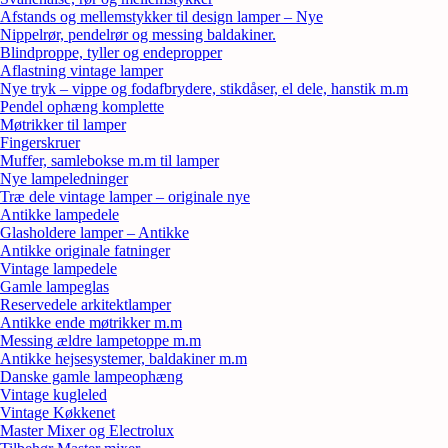
Afstands og mellemstykker til design lamper – Nye
Nippelrør, pendelrør og messing baldakiner.
Blindproppe, tyller og endepropper
Aflastning vintage lamper
Nye tryk – vippe og fodafbrydere, stikdåser, el dele, hanstik m.m
Pendel ophæng komplette
Møtrikker til lamper
Fingerskruer
Muffer, samlebokse m.m til lamper
Nye lampeledninger
Træ dele vintage lamper – originale nye
Antikke lampedele
Glasholdere lamper – Antikke
Antikke originale fatninger
Vintage lampedele
Gamle lampeglas
Reservedele arkitektlamper
Antikke ende møtrikker m.m
Messing ældre lampetoppe m.m
Antikke hejsesystemer, baldakiner m.m
Danske gamle lampeophæng
Vintage kugleled
Vintage Køkkenet
Master Mixer og Electrolux