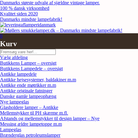
Skip
Danmarks største udvalg af sjældne vintage lamper.
to
100 % dansk virksomhed
content
Kvalitet siden 2020
Danmarks mindste lampefabrik!
0
Kurv
Søg
Vælg afdeling
Butikkens Lamper – oversigt
Butikkens Lampedele – oversigt
Antikke lampedele
Antikke hejsesystemer, baldakiner m.m
Antikke ende møtrikker m.m
Antikke originale fatninger
Danske gamle lampeophæng
Nye lampeglas
Glasholdere lamper – Antikke
Mellemstykker til PH skærme m.fl.
Afstands og mellemstykker til design lamper – Nye
Messing ældre lampetoppe m.m
Lampeglas
Brænderglas petroleumslamper