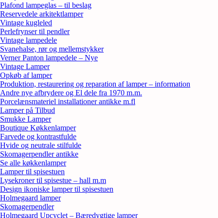
Plafond lampeglas – til beslag
Reservedele arkitektlamper
Vintage kugleled
Perlefrynser til pendler
Vintage lampedele
Svanehalse, rør og mellemstykker
Verner Panton lampedele – Nye
Vintage Lamper
Opkøb af lamper
Produktion, restaurering og reparation af lamper – information
Andre nye afbrydere og El dele fra 1970 m.m.
Porcelænsmateriel installationer antikke m.fl
Lamper på Tilbud
Smukke Lamper
Boutique Køkkenlamper
Farvede og kontrastfulde
Hvide og neutrale stilfulde
Skomagerpendler antikke
Se alle køkkenlamper
Lamper til spisestuen
Lysekroner til spisestue – hall m.m
Design ikoniske lamper til spisestuen
Holmegaard lamper
Skomagerpendler
Holmegaard Upcyclet – Bæredygtige lamper