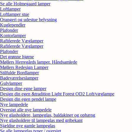
Se alle Holmegaard lamper
Loftlamper
Loftlamper stue
Orangeri og udestue belysning
Kuglependler
Plafonder
Kontorlamper
Rafińerede Væglamper
Rafińerede Væglamper
Plafonder
Det grønne hjørne
Møllers Herregårds lamper. Håndsamlede
Møllers Redesign Lamper
Stilfulde Bordlamper
Badeværelseslamper
Gulvlamper
Design dine egne lamper
Design din egen &tradition Light Forest OD2 Loft/væglampe
Design din egen pendel lampe
Nye lampedele
Oversigt alle nye lampedele
Nye glasholdere, lampeglas, baldakiner og ophæng
Nye glasholdere til lampeglas med gribekant
Sjældne nye gamle lampeglas
Se alle lampeglas typer / oversigt