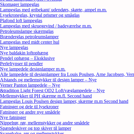
Skomager lampeglas
Lampeglas med gribekant/ udendørs, skørte, ampel m.m.
Lysekroneglas, krystal prismer og småglas
Plafond loft lampeglas
Lampeglas med skruegevind / badeværelse m.m.
Petroleumslampe skærmglas
Brænderglas petroleumslamper
Lampeglas med midt center hul
Nye lampeglas
Nye baldakin loftophæng
Pendel ophæng – Eksklusive
Perlefrynser til pendler
Nye lampedele designlamper m.m.
Alle lampedele til designlamper fra Louis Poulsen, Arne Jacobsen, Ver
Afstands og mellemstykker til design lamper – Nye
Verner Panton lampedele – Nye
&tradition Light Forest OD2 Loft/væglampedele – Nye
Mellemstykker til PH skærme m.fl. Second hand
Lampeglas Louis Poulsen design lamper, skærme m.m Second hand
Fatninger og dele til lysekroner
Fatninger og andre nye smådele
Nye fatninger
Nippelrør, rør, mellemstykker og andre smådele
Spændeskiver og top skiver til lamper
Svanehalse, rør og mellemstykker