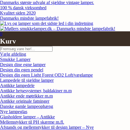
Skip
Danmarks største udvalg af sjældne vintage lamper.
to
100 % dansk virksomhed
content
Kvalitet siden 2020
Danmarks mindste lampefabrik!
0
Kurv
Søg
Vælg afdeling
Smukke Lamper
Design dine egne lamper
Design din egen pendel
Design din egen Light Forest OD2 Loft/væglampe
Lampedele til sjældne lamper
Antikke lampedele
Antikke hejsesystemer, baldakiner m.m
Antikke ende møtrikker m.m
Antikke originale fatninger
Danske gamle lampeophæng
Nye lampeglas
Glasholdere lamper – Antikke
Mellemstykker til PH skærme m.fl.
Afstands og mellemstykker til design lamper – Nye