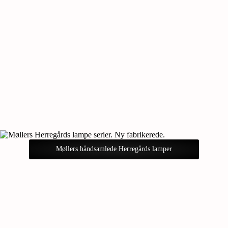
Møllers håndsamlede Herregårds lamper