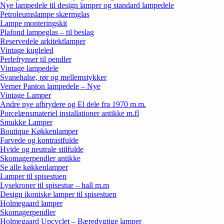
Nye lampedele til design lamper og standard lampedele
Petroleumslampe skærmglas
Lampe monteringskit
Plafond lampeglas – til beslag
Reservedele arkitektlamper
Vintage kugleled
Perlefrynser til pendler
Vintage lampedele
Svanehalse, rør og mellemstykker
Verner Panton lampedele – Nye
Vintage Lamper
Andre nye afbrydere og El dele fra 1970 m.m.
Porcelænsmateriel installationer antikke m.fl
Smukke Lamper
Boutique Køkkenlamper
Farvede og kontrastfulde
Hvide og neutrale stilfulde
Skomagerpendler antikke
Se alle køkkenlamper
Lamper til spisestuen
Lysekroner til spisestue – hall m.m
Design ikoniske lamper til spisestuen
Holmegaard lamper
Skomagerpendler
Holmegaard Upcyclet – Bæredygtige lamper