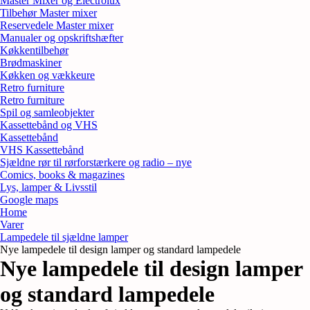
Master Mixer og Electrolux
Tilbehør Master mixer
Reservedele Master mixer
Manualer og opskriftshæfter
Køkkentilbehør
Brødmaskiner
Køkken og vækkeure
Retro furniture
Retro furniture
Spil og samleobjekter
Kassettebånd og VHS
Kassettebånd
VHS Kassettebånd
Sjældne rør til rørforstærkere og radio – nye
Comics, books & magazines
Lys, lamper & Livsstil
Google maps
Home
Varer
Lampedele til sjældne lamper
Nye lampedele til design lamper og standard lampedele
Nye lampedele til design lamper
og standard lampedele