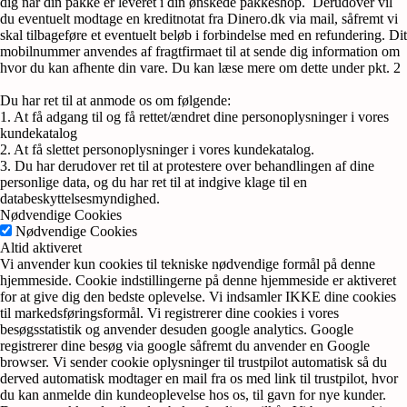
dig når din pakke er leveret i din ønskede pakkeshop. Derudover vil
du eventuelt modtage en kreditnotat fra Dinero.dk via mail, såfremt vi
skal tilbageføre et eventuelt beløb i forbindelse med en refundering. Dit
mobilnummer anvendes af fragtfirmaet til at sende dig information om
hvor du kan afhente din vare. Du kan læse mere om dette under pkt. 2
Du har ret til at anmode os om følgende:
1. At få adgang til og få rettet/ændret dine personoplysninger i vores
kundekatalog
2. At få slettet personoplysninger i vores kundekatalog.
3. Du har derudover ret til at protestere over behandlingen af dine
personlige data, og du har ret til at indgive klage til en
databeskyttelsesmyndighed.
Nødvendige Cookies
Nødvendige Cookies
Altid aktiveret
Vi anvender kun cookies til tekniske nødvendige formål på denne
hjemmeside. Cookie indstillingerne på denne hjemmeside er aktiveret
for at give dig den bedste oplevelse. Vi indsamler IKKE dine cookies
til markedsføringsformål. Vi registrerer dine cookies i vores
besøgsstatistik og anvender desuden google analytics. Google
registrerer dine besøg via google såfremt du anvender en Google
browser. Vi sender cookie oplysninger til trustpilot automatisk så du
derved automatisk modtager en mail fra os med link til trustpilot, hvor
du kan anmelde din kundeoplevelse hos os, til gavn for nye kunder.