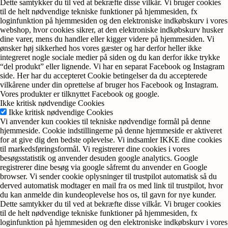
Dette samtykker du til ved at bekræfte disse vilkår. Vi bruger cookies
til de helt nødvendige tekniske funktioner på hjemmesiden, fx
loginfunktion på hjemmesiden og den elektroniske indkøbskurv i vores
webshop, hvor cookies sikrer, at den elektroniske indkøbskurv husker
dine varer, mens du handler eller kigger videre på hjemmesiden. Vi
ønsker høj sikkerhed hos vores gæster og har derfor heller ikke
integreret nogle sociale medier på siden og du kan derfor ikke trykke
“del produkt” eller lignende. Vi har en separat Facebook og Instagram
side. Her har du accepteret Cookie betingelser da du accepterede
vilkårene under din oprettelse af bruger hos Facebook og Instagram.
Vores produkter er tilknyttet Facebook og google.
Ikke kritisk nødvendige Cookies
Ikke kritisk nødvendige Cookies
Vi anvender kun cookies til tekniske nødvendige formål på denne
hjemmeside. Cookie indstillingerne på denne hjemmeside er aktiveret
for at give dig den bedste oplevelse. Vi indsamler IKKE dine cookies
til markedsføringsformål. Vi registrerer dine cookies i vores
besøgsstatistik og anvender desuden google analytics. Google
registrerer dine besøg via google såfremt du anvender en Google
browser. Vi sender cookie oplysninger til trustpilot automatisk så du
derved automatisk modtager en mail fra os med link til trustpilot, hvor
du kan anmelde din kundeoplevelse hos os, til gavn for nye kunder.
Dette samtykker du til ved at bekræfte disse vilkår. Vi bruger cookies
til de helt nødvendige tekniske funktioner på hjemmesiden, fx
loginfunktion på hjemmesiden og den elektroniske indkøbskurv i vores