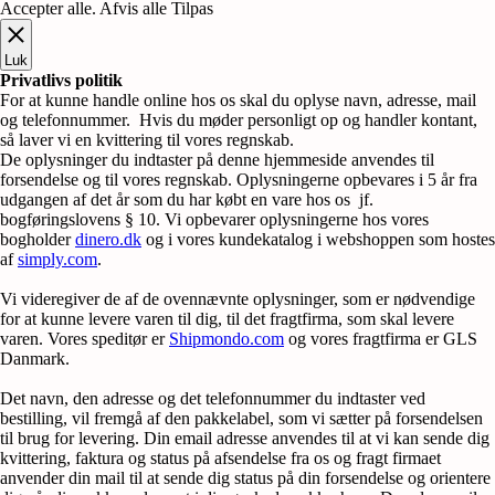
Accepter alle
.
Afvis alle
Tilpas
Luk
Privatlivs politik
For at kunne handle online hos os skal du oplyse navn, adresse, mail
og telefonnummer. Hvis du møder personligt op og handler kontant,
så laver vi en kvittering til vores regnskab.
De oplysninger du indtaster på denne hjemmeside anvendes til
forsendelse og til vores regnskab. Oplysningerne opbevares i 5 år fra
udgangen af det år som du har købt en vare hos os jf.
bogføringslovens § 10. Vi opbevarer oplysningerne hos vores
bogholder
dinero.dk
og i vores kundekatalog i webshoppen som hostes
af
simply.com
.
Vi videregiver de af de ovennævnte oplysninger, som er nødvendige
for at kunne levere varen til dig, til det fragtfirma, som skal levere
varen. Vores speditør er
Shipmondo.com
og vores fragtfirma er GLS
Danmark.
Det navn, den adresse og det telefonnummer du indtaster ved
bestilling, vil fremgå af den pakkelabel, som vi sætter på forsendelsen
til brug for levering. Din email adresse anvendes til at vi kan sende dig
kvittering, faktura og status på afsendelse fra os og fragt firmaet
anvender din mail til at sende dig status på din forsendelse og orientere