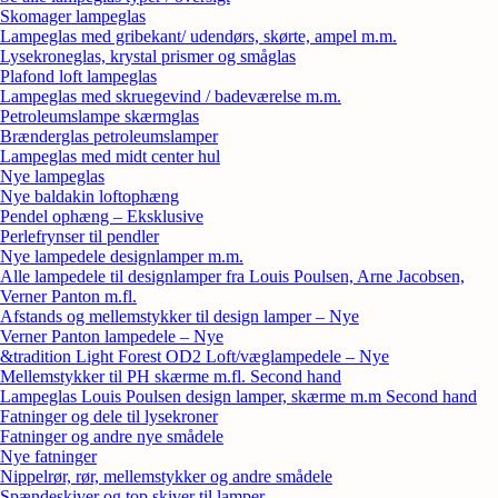
Skomager lampeglas
Lampeglas med gribekant/ udendørs, skørte, ampel m.m.
Lysekroneglas, krystal prismer og småglas
Plafond loft lampeglas
Lampeglas med skruegevind / badeværelse m.m.
Petroleumslampe skærmglas
Brænderglas petroleumslamper
Lampeglas med midt center hul
Nye lampeglas
Nye baldakin loftophæng
Pendel ophæng – Eksklusive
Perlefrynser til pendler
Nye lampedele designlamper m.m.
Alle lampedele til designlamper fra Louis Poulsen, Arne Jacobsen,
Verner Panton m.fl.
Afstands og mellemstykker til design lamper – Nye
Verner Panton lampedele – Nye
&tradition Light Forest OD2 Loft/væglampedele – Nye
Mellemstykker til PH skærme m.fl. Second hand
Lampeglas Louis Poulsen design lamper, skærme m.m Second hand
Fatninger og dele til lysekroner
Fatninger og andre nye smådele
Nye fatninger
Nippelrør, rør, mellemstykker og andre smådele
Spændeskiver og top skiver til lamper