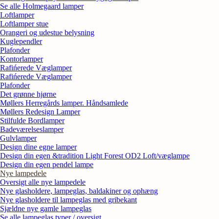
Se alle Holmegaard lamper
Loftlamper
Loftlamper stue
Orangeri og udestue belysning
Kuglependler
Plafonder
Kontorlamper
Rafińerede Væglamper
Rafińerede Væglamper
Plafonder
Det grønne hjørne
Møllers Herregårds lamper. Håndsamlede
Møllers Redesign Lamper
Stilfulde Bordlamper
Badeværelseslamper
Gulvlamper
Design dine egne lamper
Design din egen &tradition Light Forest OD2 Loft/væglampe
Design din egen pendel lampe
Nye lampedele
Oversigt alle nye lampedele
Nye glasholdere, lampeglas, baldakiner og ophæng
Nye glasholdere til lampeglas med gribekant
Sjældne nye gamle lampeglas
Se alle lampeglas typer / oversigt