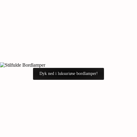
Dyk ned i luksuriøse bordlamper!