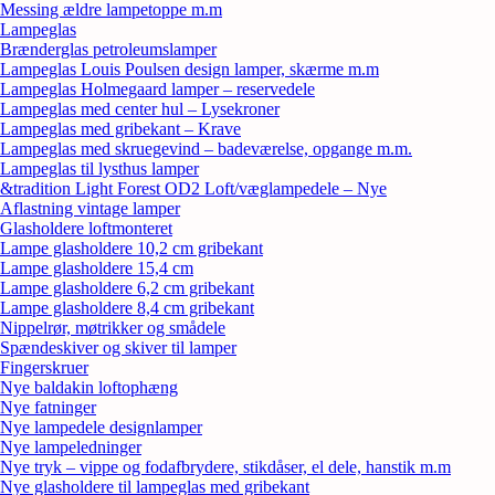
Messing ældre lampetoppe m.m
Lampeglas
Brænderglas petroleumslamper
Lampeglas Louis Poulsen design lamper, skærme m.m
Lampeglas Holmegaard lamper – reservedele
Lampeglas med center hul – Lysekroner
Lampeglas med gribekant – Krave
Lampeglas med skruegevind – badeværelse, opgange m.m.
Lampeglas til lysthus lamper
&tradition Light Forest OD2 Loft/væglampedele – Nye
Aflastning vintage lamper
Glasholdere loftmonteret
Lampe glasholdere 10,2 cm gribekant
Lampe glasholdere 15,4 cm
Lampe glasholdere 6,2 cm gribekant
Lampe glasholdere 8,4 cm gribekant
Nippelrør, møtrikker og smådele
Spændeskiver og skiver til lamper
Fingerskruer
Nye baldakin loftophæng
Nye fatninger
Nye lampedele designlamper
Nye lampeledninger
Nye tryk – vippe og fodafbrydere, stikdåser, el dele, hanstik m.m
Nye glasholdere til lampeglas med gribekant