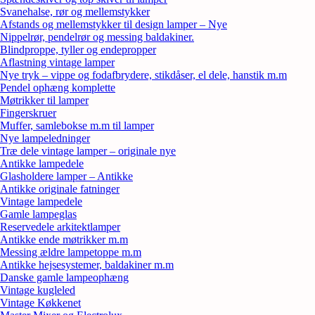
Svanehalse, rør og mellemstykker
Afstands og mellemstykker til design lamper – Nye
Nippelrør, pendelrør og messing baldakiner.
Blindproppe, tyller og endepropper
Aflastning vintage lamper
Nye tryk – vippe og fodafbrydere, stikdåser, el dele, hanstik m.m
Pendel ophæng komplette
Møtrikker til lamper
Fingerskruer
Muffer, samlebokse m.m til lamper
Nye lampeledninger
Træ dele vintage lamper – originale nye
Antikke lampedele
Glasholdere lamper – Antikke
Antikke originale fatninger
Vintage lampedele
Gamle lampeglas
Reservedele arkitektlamper
Antikke ende møtrikker m.m
Messing ældre lampetoppe m.m
Antikke hejsesystemer, baldakiner m.m
Danske gamle lampeophæng
Vintage kugleled
Vintage Køkkenet