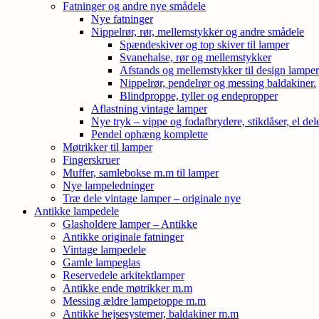
Fatninger og andre nye smådele
Nye fatninger
Nippelrør, rør, mellemstykker og andre smådele
Spændeskiver og top skiver til lamper
Svanehalse, rør og mellemstykker
Afstands og mellemstykker til design lampe
Nippelrør, pendelrør og messing baldakiner.
Blindproppe, tyller og endepropper
Aflastning vintage lamper
Nye tryk – vippe og fodafbrydere, stikdåser, el de
Pendel ophæng komplette
Møtrikker til lamper
Fingerskruer
Muffer, samlebokse m.m til lamper
Nye lampeledninger
Træ dele vintage lamper – originale nye
Antikke lampedele
Glasholdere lamper – Antikke
Antikke originale fatninger
Vintage lampedele
Gamle lampeglas
Reservedele arkitektlamper
Antikke ende møtrikker m.m
Messing ældre lampetoppe m.m
Antikke hejsesystemer, baldakiner m.m