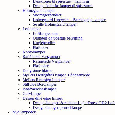
Lysekroner til spisestue – hall m.m
Design ikoniske lamper til spisestuen
Holmegaard lamper
Skomagerpendler
Holmegaard Upcyclet – Bæredygtige lamper
Se alle Holmegaard lamper
Loftlamper
Loftlamper stue
Orangeri og udestue belysning
Kuglependler
Plafonder
Kontorlamper
Rafińerede Væglamper
Rafińerede Væglamper
Plafonder
Det grønne hjørne
Møllers Herregårds lamper. Håndsamlede
Møllers Redesign Lamper
Stilfulde Bordlamper
Badeværelseslamper
Gulvlamper
Design dine egne lamper
Design din egen &tradition Light Forest OD2 Lof
Design din egen pendel lampe
Nye lampedele