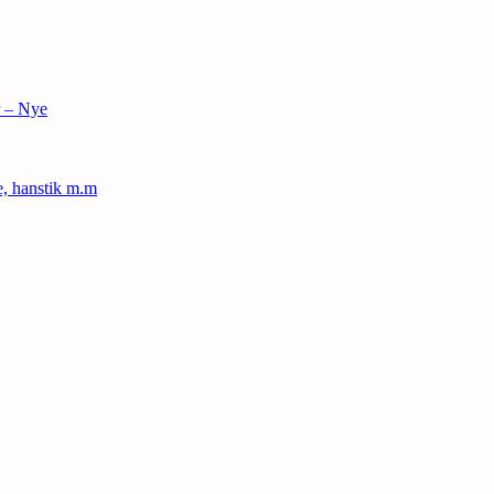
r – Nye
le, hanstik m.m