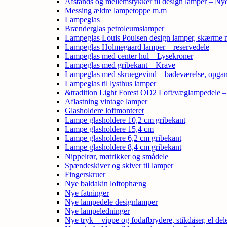
Afstands og mellemstykker til design lamper – Ny
Messing ældre lampetoppe m.m
Lampeglas
Brænderglas petroleumslamper
Lampeglas Louis Poulsen design lamper, skærme
Lampeglas Holmegaard lamper – reservedele
Lampeglas med center hul – Lysekroner
Lampeglas med gribekant – Krave
Lampeglas med skruegevind – badeværelse, opga
Lampeglas til lysthus lamper
&tradition Light Forest OD2 Loft/væglampedele 
Aflastning vintage lamper
Glasholdere loftmonteret
Lampe glasholdere 10,2 cm gribekant
Lampe glasholdere 15,4 cm
Lampe glasholdere 6,2 cm gribekant
Lampe glasholdere 8,4 cm gribekant
Nippelrør, møtrikker og smådele
Spændeskiver og skiver til lamper
Fingerskruer
Nye baldakin loftophæng
Nye fatninger
Nye lampedele designlamper
Nye lampeledninger
Nye tryk – vippe og fodafbrydere, stikdåser, el de