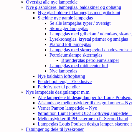
Oversigt alle nye lampedele
Nye glasholdere, lampeglas, baldakiner og ophæng
Nye glasholdere til lampeglas med gribekant
Sjældne nye gamle lampeglas
Se alle lampeglas typer / oversigt
Skomager lampeglas
Lampeglas med gribekant/ udendørs, skørte
Lysekroneglas, krystal prismer og småglas
Plafond loft lampeglas
Lampeglas med skruegevind / badeværelse 
Petroleumslampe skærmglas
Brænderglas petroleumslamper
Lampeglas med midt center hul
Nye lampeglas
Nye baldakin loftophæng
Pendel ophæng – Eksklusive
Perlefrynser til pendler
Nye lampedele designlamper m.m.
Alle lampedele til designlamper fra Louis Poulsen
Afstands og mellemstykker til design lamper – Ny
Verner Panton lampedele – Nye
&tradition Light Forest OD2 Loft/væglampedele 
Mellemstykker til PH skærme m.fl. Second hand
Lampeglas Louis Poulsen design lamper, skærme
Fatninger og dele til lysekroner