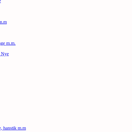
e
 m.m
nge m.m.
– Nye
le, hanstik m.m