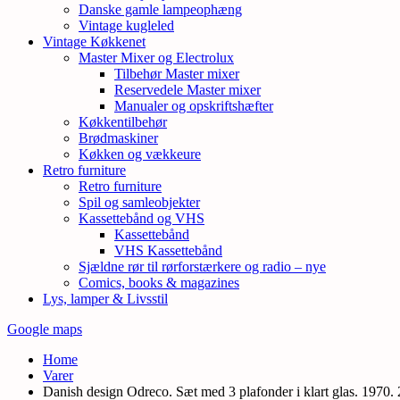
Danske gamle lampeophæng
Vintage kugleled
Vintage Køkkenet
Master Mixer og Electrolux
Tilbehør Master mixer
Reservedele Master mixer
Manualer og opskriftshæfter
Køkkentilbehør
Brødmaskiner
Køkken og vækkeure
Retro furniture
Retro furniture
Spil og samleobjekter
Kassettebånd og VHS
Kassettebånd
VHS Kassettebånd
Sjældne rør til rørforstærkere og radio – nye
Comics, books & magazines
Lys, lamper & Livsstil
Google maps
Home
Varer
Danish design Odreco. Sæt med 3 plafonder i klart glas. 1970. 2