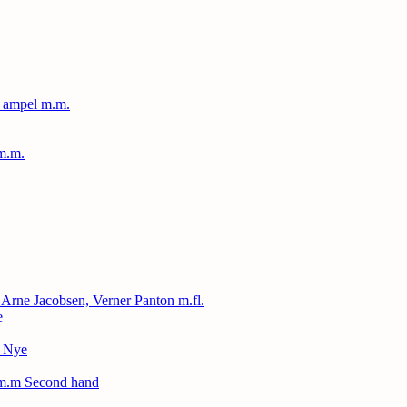
, ampel m.m.
m.m.
, Arne Jacobsen, Verner Panton m.fl.
e
– Nye
 m.m Second hand