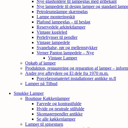
Nye glasholdere til lampeglas med gribekant
Nye lampedele til design lamper og standard lamp
Petroleumslampe skærmglas
Lampe monteringskit
Plafond lampeglas – til beslag
Reservedele arkitektlamper
Vintage kugleled
Perlefrynser til pendler
Vintage lampedele
Svanehalse, rør og mellemstykker
Verner Panton lampedele – Nye
Vintage Lamper
Opkøb af lamper
Produktion, restaurering og reparation af lamper – inform
Andre nye afbrydere og El dele fra 1970 m.m.
Porcelænsmateriel installationer antikke m.fl
Lamper på Tilbud
Smukke Lamper
Boutique Køkkenlamper
Farvede og kontrastfulde
Hvide og neutrale stilfulde
Skomagerpendler antikke
Se alle køkkenlamper
Lamper til spisestuen