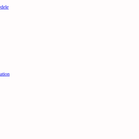
edele
ation