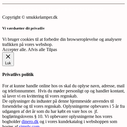
Sikker dansk webshop – SSL-krypteret & drevet fra Vestjylland
Copyright © smukkelamper.dk
Vi værdsætter dit privatliv
Vi bruger cookies til at forbedre din browseroplevelse og analysere
trafikken på vores webshop.
Accepter alle
.
Afvis alle
Tilpas
Luk
Privatlivs politik
For at kunne handle online hos os skal du oplyse navn, adresse, mail
og telefonnummer. Hvis du møder personligt op og handler kontant,
så laver vi en kvittering til vores regnskab.
De oplysninger du indtaster på denne hjemmeside anvendes til
forsendelse og til vores regnskab. Oplysningerne opbevares i 5 år fra
udgangen af det år som du har købt en vare hos os jf.
bogføringslovens § 10. Vi opbevarer oplysningerne hos vores
bogholder
dinero.dk
og i vores kundekatalog i webshoppen som
hostes af
simply.com
.