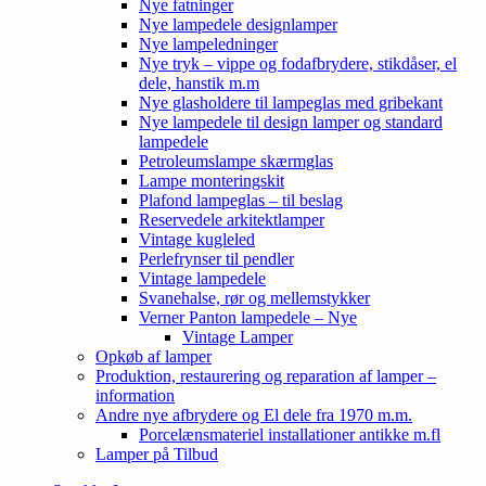
Nye fatninger
Nye lampedele designlamper
Nye lampeledninger
Nye tryk – vippe og fodafbrydere, stikdåser, el
dele, hanstik m.m
Nye glasholdere til lampeglas med gribekant
Nye lampedele til design lamper og standard
lampedele
Petroleumslampe skærmglas
Lampe monteringskit
Plafond lampeglas – til beslag
Reservedele arkitektlamper
Vintage kugleled
Perlefrynser til pendler
Vintage lampedele
Svanehalse, rør og mellemstykker
Verner Panton lampedele – Nye
Vintage Lamper
Opkøb af lamper
Produktion, restaurering og reparation af lamper –
information
Andre nye afbrydere og El dele fra 1970 m.m.
Porcelænsmateriel installationer antikke m.fl
Lamper på Tilbud