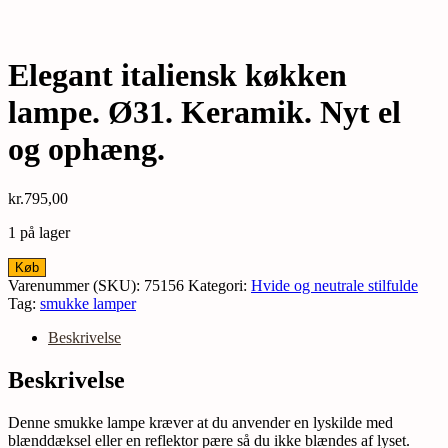
Elegant italiensk køkken
lampe. Ø31. Keramik. Nyt el
og ophæng.
kr.
795,00
1 på lager
Elegant
Køb
italiensk
Varenummer (SKU):
75156
Kategori:
Hvide og neutrale stilfulde
køkken
Tag:
smukke lamper
lampe.
Ø31.
Beskrivelse
Keramik.
Nyt
Beskrivelse
el
og
Denne smukke lampe kræver at du anvender en lyskilde med
ophæng.
blænddæksel eller en reflektor pære så du ikke blændes af lyset.
antal