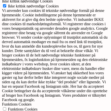
Ikke kritisk nødvendige Cookies
Ikke kritisk nødvendige Cookies
Vi anvender kun cookies til tekniske nødvendige formål på denne
hjemmeside. Cookie indstillingerne på denne hjemmeside er
aktiveret for at give dig den bedste oplevelse. Vi indsamler IKKE
dine cookies til markedsføringsformål. Vi registrerer dine cookies i
vores besøgsstatistik og anvender desuden google analytics. Google
registrerer dine besøg via google såfremt du anvender en Google
browser. Vi sender cookie oplysninger til trustpilot automatisk så du
derved automatisk modtager en mail fra os med link til trustpilot,
hvor du kan anmelde din kundeoplevelse hos os, til gavn for nye
kunder. Dette samtykker du til ved at bekræfte disse vilkår. Vi
bruger cookies til de helt nødvendige tekniske funktioner på
hjemmesiden, fx loginfunktion på hjemmesiden og den elektroniske
indkøbskurv i vores webshop, hvor cookies sikrer, at den
elektroniske indkøbskurv husker dine varer, mens du handler eller
kigger videre på hjemmesiden. Vi ønsker høj sikkerhed hos vores
gæster og har derfor heller ikke integreret nogle sociale medier på
siden og du kan derfor ikke trykke “del produkt” eller lignende. Vi
har en separat Facebook og Instagram side. Her har du accepteret
Cookie betingelser da du accepterede vilkårene under din oprettelse
af bruger hos Facebook og Instagram. Vores produkter er tilknyttet
Facebook og google.
Funktions Cookies
Funktions Cookies