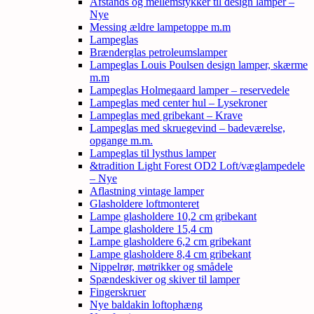
Afstands og mellemstykker til design lamper –
Nye
Messing ældre lampetoppe m.m
Lampeglas
Brænderglas petroleumslamper
Lampeglas Louis Poulsen design lamper, skærme
m.m
Lampeglas Holmegaard lamper – reservedele
Lampeglas med center hul – Lysekroner
Lampeglas med gribekant – Krave
Lampeglas med skruegevind – badeværelse,
opgange m.m.
Lampeglas til lysthus lamper
&tradition Light Forest OD2 Loft/væglampedele
– Nye
Aflastning vintage lamper
Glasholdere loftmonteret
Lampe glasholdere 10,2 cm gribekant
Lampe glasholdere 15,4 cm
Lampe glasholdere 6,2 cm gribekant
Lampe glasholdere 8,4 cm gribekant
Nippelrør, møtrikker og smådele
Spændeskiver og skiver til lamper
Fingerskruer
Nye baldakin loftophæng