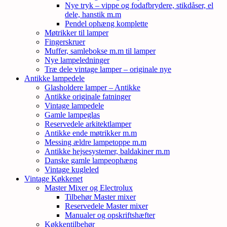
Nye tryk – vippe og fodafbrydere, stikdåser, el
dele, hanstik m.m
Pendel ophæng komplette
Møtrikker til lamper
Fingerskruer
Muffer, samlebokse m.m til lamper
Nye lampeledninger
Træ dele vintage lamper – originale nye
Antikke lampedele
Glasholdere lamper – Antikke
Antikke originale fatninger
Vintage lampedele
Gamle lampeglas
Reservedele arkitektlamper
Antikke ende møtrikker m.m
Messing ældre lampetoppe m.m
Antikke hejsesystemer, baldakiner m.m
Danske gamle lampeophæng
Vintage kugleled
Vintage Køkkenet
Master Mixer og Electrolux
Tilbehør Master mixer
Reservedele Master mixer
Manualer og opskriftshæfter
Køkkentilbehør