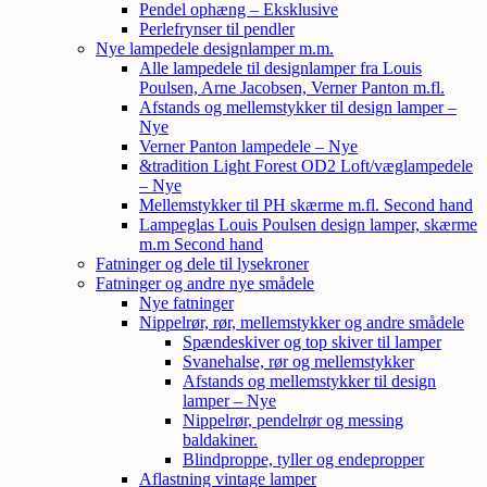
Pendel ophæng – Eksklusive
Perlefrynser til pendler
Nye lampedele designlamper m.m.
Alle lampedele til designlamper fra Louis
Poulsen, Arne Jacobsen, Verner Panton m.fl.
Afstands og mellemstykker til design lamper –
Nye
Verner Panton lampedele – Nye
&tradition Light Forest OD2 Loft/væglampedele
– Nye
Mellemstykker til PH skærme m.fl. Second hand
Lampeglas Louis Poulsen design lamper, skærme
m.m Second hand
Fatninger og dele til lysekroner
Fatninger og andre nye smådele
Nye fatninger
Nippelrør, rør, mellemstykker og andre smådele
Spændeskiver og top skiver til lamper
Svanehalse, rør og mellemstykker
Afstands og mellemstykker til design
lamper – Nye
Nippelrør, pendelrør og messing
baldakiner.
Blindproppe, tyller og endepropper
Aflastning vintage lamper