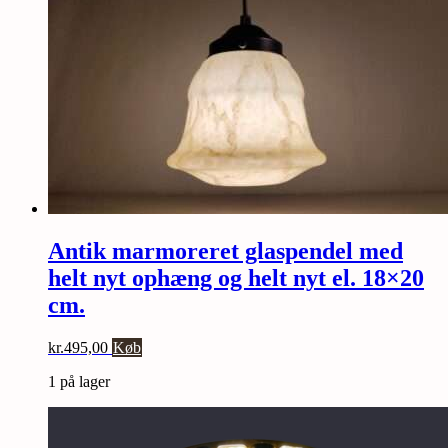
Antik marmoreret glaspendel med
helt nyt ophæng og helt nyt el. 18×20
cm.
kr.
495,00
Køb
1 på lager