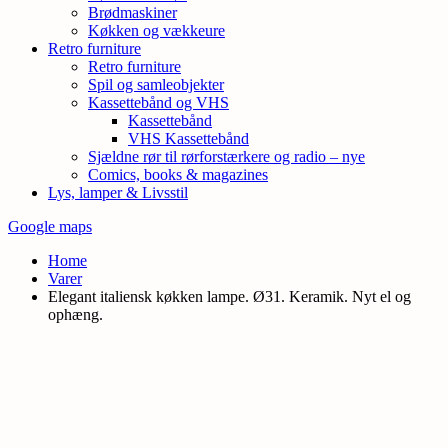
Brødmaskiner
Køkken og vækkeure
Retro furniture
Retro furniture
Spil og samleobjekter
Kassettebånd og VHS
Kassettebånd
VHS Kassettebånd
Sjældne rør til rørforstærkere og radio – nye
Comics, books & magazines
Lys, lamper & Livsstil
Google maps
Home
Varer
Elegant italiensk køkken lampe. Ø31. Keramik. Nyt el og
ophæng.