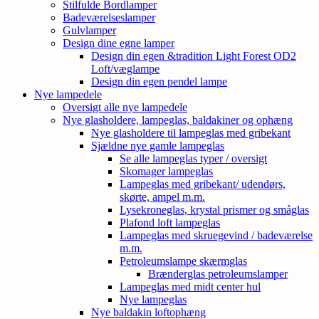
Stilfulde Bordlamper
Badeværelseslamper
Gulvlamper
Design dine egne lamper
Design din egen &tradition Light Forest OD2
Loft/væglampe
Design din egen pendel lampe
Nye lampedele
Oversigt alle nye lampedele
Nye glasholdere, lampeglas, baldakiner og ophæng
Nye glasholdere til lampeglas med gribekant
Sjældne nye gamle lampeglas
Se alle lampeglas typer / oversigt
Skomager lampeglas
Lampeglas med gribekant/ udendørs,
skørte, ampel m.m.
Lysekroneglas, krystal prismer og småglas
Plafond loft lampeglas
Lampeglas med skruegevind / badeværelse
m.m.
Petroleumslampe skærmglas
Brænderglas petroleumslamper
Lampeglas med midt center hul
Nye lampeglas
Nye baldakin loftophæng