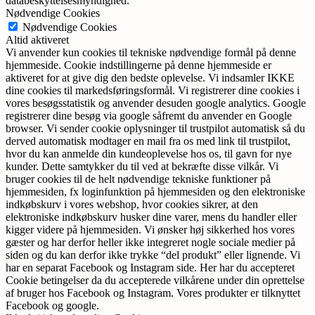
databeskyttelsesmyndighed.
Nødvendige Cookies
Nødvendige Cookies
Altid aktiveret
Vi anvender kun cookies til tekniske nødvendige formål på denne
hjemmeside. Cookie indstillingerne på denne hjemmeside er
aktiveret for at give dig den bedste oplevelse. Vi indsamler IKKE
dine cookies til markedsføringsformål. Vi registrerer dine cookies i
vores besøgsstatistik og anvender desuden google analytics. Google
registrerer dine besøg via google såfremt du anvender en Google
browser. Vi sender cookie oplysninger til trustpilot automatisk så du
derved automatisk modtager en mail fra os med link til trustpilot,
hvor du kan anmelde din kundeoplevelse hos os, til gavn for nye
kunder. Dette samtykker du til ved at bekræfte disse vilkår. Vi
bruger cookies til de helt nødvendige tekniske funktioner på
hjemmesiden, fx loginfunktion på hjemmesiden og den elektroniske
indkøbskurv i vores webshop, hvor cookies sikrer, at den
elektroniske indkøbskurv husker dine varer, mens du handler eller
kigger videre på hjemmesiden. Vi ønsker høj sikkerhed hos vores
gæster og har derfor heller ikke integreret nogle sociale medier på
siden og du kan derfor ikke trykke “del produkt” eller lignende. Vi
har en separat Facebook og Instagram side. Her har du accepteret
Cookie betingelser da du accepterede vilkårene under din oprettelse
af bruger hos Facebook og Instagram. Vores produkter er tilknyttet
Facebook og google.