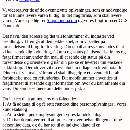
Vi videregiver de af de ovennævnte oplysninger, som er nødvendige
for at kunne levere varen til dig, til det fragtfirma, som skal levere
varen. Vores speditør er
Shipmondo.com
og vores fragtfirma er GLS
Danmark.
Det navn, den adresse og det telefonnummer du indtaster ved
bestilling, vil fremgå af den pakkelabel, som vi sætter på
forsendelsen til brug for levering. Din email adresse anvendes til at
vi kan sende dig kvittering, faktura og status på afsendelse fra os og
fragt firmaet anvender din mail til at sende dig status på din
forsendelse og orientere dig når din pakke er leveret i din ønskede
pakkeshop. Derudover vil du eventuelt modtage en kreditnotat fra
Dinero.dk via mail, såfremt vi skal tilbageføre et eventuelt beløb i
forbindelse med en refundering. Dit mobilnummer anvendes af
fragtfirmaet til at sende dig information om hvor du kan afhente din
vare. Du kan læse mere om dette under pkt. 2
Du har ret til at anmode os om følgende:
1. At få adgang til og få rettet/ændret dine personoplysninger i vores
kundekatalog
2. At få slettet personoplysninger i vores kundekatalog.
3. Du har derudover ret til at protestere over behandlingen af dine
personlige data, og du har ret til at indgive klage til en