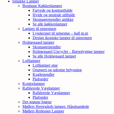
Smukke Lamper
Boutique Køkkenlamper
Farvede og kontrastfulde
Hvide og neutrale stilfulde
Skomagerpendler antikke
Se alle køkkenlamper
Lamper til spisestuen
Lysekroner til spisestue – hall m.m
Design ikoniske lamper til spisestuen
Holmegaard lamper
Skomagerpendler
Holmegaard Upcyclet – Bæredygtige lamper
Se alle Holmegaard lamper
Loftlamper
Loftlamper stue
Orangeri og udestue belysning
Kuglependler
Plafonder
Kontorlamper
Rafińerede Væglamper
Rafińerede Væglamper
Plafonder
Det grønne hjørne
Møllers Herregårds lamper. Håndsamlede
Møllers Redesign Lamper