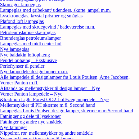
Skomager lampeglas
Lampeglas med gribekant/ udendørs, skørte, ampel m.m.
Lysekroneglas, krystal prismer og småglas
Plafond loft lampeglas
Lampeglas med skruegevind / badeværelse m.m.
Petroleumslampe skærmglas
Brænderglas petroleumslamper
Lampeglas med midt center hul
Nye lampeglas
Nye baldakin loftophæng
Pendel ophæng – Eksklusive
Perlefrynser til pendler
Nye lampedele designlamper m.m.
Alle lampedele til designlamper fra Louis Poulsen, Arne Jacobsen,
Verner Panton m.fl.
Afstands og mellemstykker til design lamper – Nye
Verner Panton lampedele – Nye
&tradition Light Forest OD2 Loft/væglampedele – Nye
Mellemstykker til PH skærme m.fl. Second hand
Lampeglas Louis Poulsen design lamper, skærme m.m Second hand
Fatninger og dele til lysekroner
Fatninger og andre nye smådele
Nye fatninger
Nippelrør, rør, mellemstykker og andre smådele
Spændeskiver og top skiver til lamper