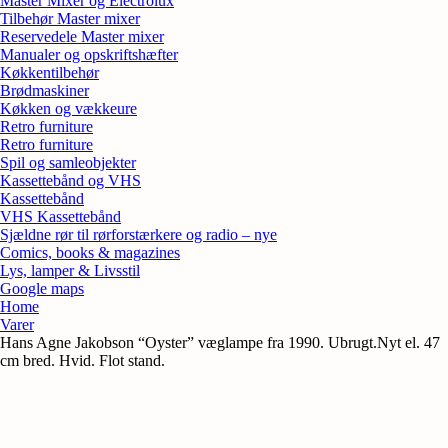
Master Mixer og Electrolux
Tilbehør Master mixer
Reservedele Master mixer
Manualer og opskriftshæfter
Køkkentilbehør
Brødmaskiner
Køkken og vækkeure
Retro furniture
Retro furniture
Spil og samleobjekter
Kassettebånd og VHS
Kassettebånd
VHS Kassettebånd
Sjældne rør til rørforstærkere og radio – nye
Comics, books & magazines
Lys, lamper & Livsstil
Google maps
Home
Varer
Hans Agne Jakobson “Oyster” væglampe fra 1990. Ubrugt.Nyt el. 47
cm bred. Hvid. Flot stand.