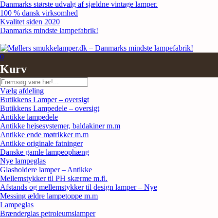
Skip
Danmarks største udvalg af sjældne vintage lamper.
to
100 % dansk virksomhed
content
Kvalitet siden 2020
Danmarks mindste lampefabrik!
0
Kurv
Søg
Vælg afdeling
Butikkens Lamper – oversigt
Butikkens Lampedele – oversigt
Antikke lampedele
Antikke hejsesystemer, baldakiner m.m
Antikke ende møtrikker m.m
Antikke originale fatninger
Danske gamle lampeophæng
Nye lampeglas
Glasholdere lamper – Antikke
Mellemstykker til PH skærme m.fl.
Afstands og mellemstykker til design lamper – Nye
Messing ældre lampetoppe m.m
Lampeglas
Brænderglas petroleumslamper