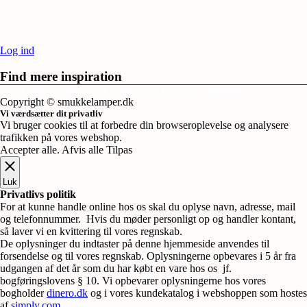
Log ind
Find mere inspiration
Sikker dansk webshop – SSL-krypteret & drevet fra Vestjylland
Copyright © smukkelamper.dk
Vi værdsætter dit privatliv
Vi bruger cookies til at forbedre din browseroplevelse og analysere
trafikken på vores webshop.
Accepter alle
.
Afvis alle
Tilpas
Luk
Privatlivs politik
For at kunne handle online hos os skal du oplyse navn, adresse, mail
og telefonnummer. Hvis du møder personligt op og handler kontant,
så laver vi en kvittering til vores regnskab.
De oplysninger du indtaster på denne hjemmeside anvendes til
forsendelse og til vores regnskab. Oplysningerne opbevares i 5 år fra
udgangen af det år som du har købt en vare hos os jf.
bogføringslovens § 10. Vi opbevarer oplysningerne hos vores
bogholder
dinero.dk
og i vores kundekatalog i webshoppen som hostes
af
simply.com
.