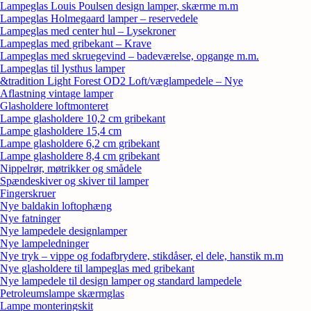
Lampeglas Louis Poulsen design lamper, skærme m.m
Lampeglas Holmegaard lamper – reservedele
Lampeglas med center hul – Lysekroner
Lampeglas med gribekant – Krave
Lampeglas med skruegevind – badeværelse, opgange m.m.
Lampeglas til lysthus lamper
&tradition Light Forest OD2 Loft/væglampedele – Nye
Aflastning vintage lamper
Glasholdere loftmonteret
Lampe glasholdere 10,2 cm gribekant
Lampe glasholdere 15,4 cm
Lampe glasholdere 6,2 cm gribekant
Lampe glasholdere 8,4 cm gribekant
Nippelrør, møtrikker og smådele
Spændeskiver og skiver til lamper
Fingerskruer
Nye baldakin loftophæng
Nye fatninger
Nye lampedele designlamper
Nye lampeledninger
Nye tryk – vippe og fodafbrydere, stikdåser, el dele, hanstik m.m
Nye glasholdere til lampeglas med gribekant
Nye lampedele til design lamper og standard lampedele
Petroleumslampe skærmglas
Lampe monteringskit