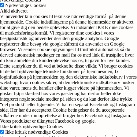
Nødvendige Cookies
Altid aktiveret
Vi anvender kun cookies til tekniske nødvendige formål på denne
hjemmeside. Cookie indstillingerne på denne hjemmeside er aktiveret
for at give dig den bedste oplevelse. Vi indsamler IKKE dine cookies
til markedsføringsformål. Vi registrerer dine cookies i vores
besøgsstatistik og anvender desuden google analytics. Google
registrerer dine besøg via google såfremt du anvender en Google
browser. Vi sender cookie oplysninger til trustpilot automatisk så du
derved automatisk modtager en mail fra os med link til trustpilot, hvor
du kan anmelde din kundeoplevelse hos os, til gavn for nye kunder.
Dette samtykker du til ved at bekræfte disse vilkår. Vi bruger cookies
til de helt nødvendige tekniske funktioner på hjemmesiden, fx
loginfunktion på hjemmesiden og den elektroniske indkøbskurv i vores
webshop, hvor cookies sikrer, at den elektroniske indkøbskurv husker
dine varer, mens du handler eller kigger videre på hjemmesiden. Vi
ønsker høj sikkerhed hos vores gæster og har derfor heller ikke
integreret nogle sociale medier på siden og du kan derfor ikke trykke
“del produkt” eller lignende. Vi har en separat Facebook og Instagram
side. Her har du accepteret Cookie betingelser da du accepterede
vilkårene under din oprettelse af bruger hos Facebook og Instagram.
Vores produkter er tilknyttet Facebook og google.
Ikke kritisk nødvendige Cookies
Ikke kritisk nødvendige Cookies