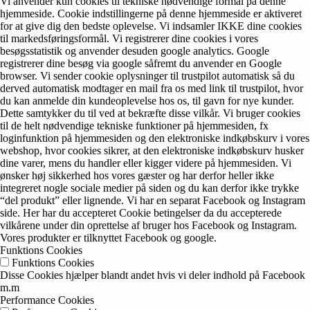
Vi anvender kun cookies til tekniske nødvendige formål på denne
hjemmeside. Cookie indstillingerne på denne hjemmeside er aktiveret
for at give dig den bedste oplevelse. Vi indsamler IKKE dine cookies
til markedsføringsformål. Vi registrerer dine cookies i vores
besøgsstatistik og anvender desuden google analytics. Google
registrerer dine besøg via google såfremt du anvender en Google
browser. Vi sender cookie oplysninger til trustpilot automatisk så du
derved automatisk modtager en mail fra os med link til trustpilot, hvor
du kan anmelde din kundeoplevelse hos os, til gavn for nye kunder.
Dette samtykker du til ved at bekræfte disse vilkår. Vi bruger cookies
til de helt nødvendige tekniske funktioner på hjemmesiden, fx
loginfunktion på hjemmesiden og den elektroniske indkøbskurv i vores
webshop, hvor cookies sikrer, at den elektroniske indkøbskurv husker
dine varer, mens du handler eller kigger videre på hjemmesiden. Vi
ønsker høj sikkerhed hos vores gæster og har derfor heller ikke
integreret nogle sociale medier på siden og du kan derfor ikke trykke
“del produkt” eller lignende. Vi har en separat Facebook og Instagram
side. Her har du accepteret Cookie betingelser da du accepterede
vilkårene under din oprettelse af bruger hos Facebook og Instagram.
Vores produkter er tilknyttet Facebook og google.
Funktions Cookies
Funktions Cookies
Disse Cookies hjælper blandt andet hvis vi deler indhold på Facebook
m.m
Performance Cookies