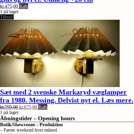
kr.
475,00
Køb
1 på lager
Tilbud!
Sæt med 2 svenske Markaryd væglamper
fra 1980. Messing. Delvist nyt el. Læs mere.
Den
Den
kr.
795,00
kr.
675,00
Køb
oprindelige
aktuelle
1 på lager
pris
pris
Åbningstider – Opening hours
var:
er:
Butik/Showroom – Produktion
kr.795,00.
kr.675,00.
– Første weekend hver måned.