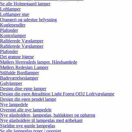
Se alle Holmegaard lamper
Loftlamper
Loftlamper stue
Orangeri og udestue belysning
Kuglependler
Plafonder
Kontorlamper
Rafińerede Væglamper
Rafińerede Væglamper
Plafonder
Det grønne hjørne
Møllers Herregårds lamper. Håndsamlede
Møllers Redesign Lamper
Stilfulde Bordlamper
Badeværelseslamper
Gulvlamper
Design dine egne lamper
Design din egen &tradition Light Forest OD2 Loft/væglampe
Design din egen pendel lampe
Nye lampedele
Oversigt alle nye lampedele
Nye glasholdere, lampeglas, baldakiner og ophæng
Nye glasholdere til lampeglas med gribekant
Sjældne nye gamle lampeglas
Se alle lampeglas typer / oversigt