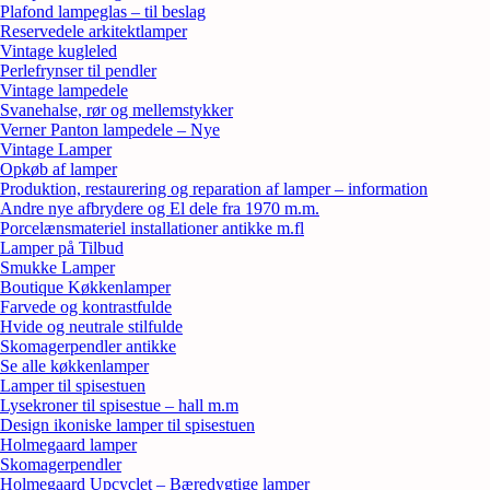
Plafond lampeglas – til beslag
Reservedele arkitektlamper
Vintage kugleled
Perlefrynser til pendler
Vintage lampedele
Svanehalse, rør og mellemstykker
Verner Panton lampedele – Nye
Vintage Lamper
Opkøb af lamper
Produktion, restaurering og reparation af lamper – information
Andre nye afbrydere og El dele fra 1970 m.m.
Porcelænsmateriel installationer antikke m.fl
Lamper på Tilbud
Smukke Lamper
Boutique Køkkenlamper
Farvede og kontrastfulde
Hvide og neutrale stilfulde
Skomagerpendler antikke
Se alle køkkenlamper
Lamper til spisestuen
Lysekroner til spisestue – hall m.m
Design ikoniske lamper til spisestuen
Holmegaard lamper
Skomagerpendler
Holmegaard Upcyclet – Bæredygtige lamper