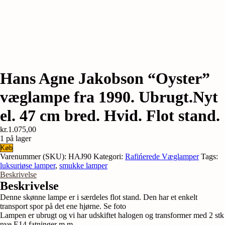
Hans Agne Jakobson “Oyster”
væglampe fra 1990. Ubrugt.Nyt
el. 47 cm bred. Hvid. Flot stand.
kr.
1.075,00
1 på lager
Hans
Køb
Agne
Varenummer (SKU):
HAJ90
Kategori:
Rafińerede Væglamper
Tags:
Jakobson
luksuriøse lamper
,
smukke lamper
"Oyster"
Beskrivelse
væglampe
Beskrivelse
fra
Denne skønne lampe er i særdeles flot stand. Den har et enkelt
1990.
transport spor på det ene hjørne. Se foto
Ubrugt.Nyt
Lampen er ubrugt og vi har udskiftet halogen og transformer med 2 stk
el.
nye E14 fatninger m.m