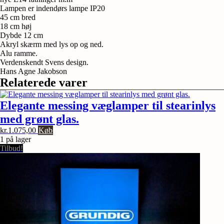
47
Lampen er indendørs lampe IP20
cm
45 cm bred
bred.
18 cm høj
Hvid.
Dybde 12 cm
Flot
Akryl skærm med lys op og ned.
stand.
Alu ramme.
antal
Verdenskendt Svens design.
Hans Agne Jakobson
Relaterede varer
Elegante messing væglamper til stearinlys
med grønt glas.
kr.
1.075,00
Køb
1 på lager
Tilbud!