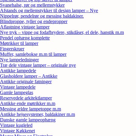
Svanehalse, rør og mellemstykker
Afstands og mellemstykker til design lamper – Nye
Nippelrør, pendelrør og messing baldakiner.
Blindproppe, tyller og endepropper
Aflastning vintage lamper
Nye tryk – vippe og fodafbrydere, stikdåser, el dele, hanstik m.m
Pendel ophæng komplette
Møtrikker til lamper
Fingerskruer
Muffer, samlebokse m.m til lamper
Nye lampeledninger
Træ dele vintage lamper – originale nye
Antikke lampedele
Glasholdere lamper – Antikke
Antikke originale fatninger
Vintage lampedele
Gamle lampeglas
Reservedele arkitektlamper
Antikke ende møtrikker m.m
Messing ældre lampetoppe m.m
Antikke hejsesystemer, baldakiner m.m
Danske gamle lampeophæng
Vintage kugleled
Vintage Køkkenet