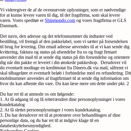
Vi videregiver de af de ovennævnte oplysninger, som er nødvendige
for at kunne levere varen til dig, til det fragtfirma, som skal levere
varen. Vores speditør er
Shipmondo.com
og vores fragtfirma er GLS
Danmark.
Det navn, den adresse og det telefonnummer du indtaster ved
bestilling, vil fremgå af den pakkelabel, som vi sætter på forsendelsen
til brug for levering. Din email adresse anvendes til at vi kan sende dig
kvittering, faktura og status på afsendelse fra os og fragt firmaet
anvender din mail til at sende dig status på din forsendelse og orientere
dig når din pakke er leveret i din ønskede pakkeshop. Derudover vil
du eventuelt modtage en kreditnotat fra Dinero.dk via mail, såfremt vi
skal tilbageføre et eventuelt beløb i forbindelse med en refundering. Dit
mobilnummer anvendes af fragtfirmaet til at sende dig information om
hvor du kan afhente din vare. Du kan læse mere om dette under pkt. 2
Du har ret til at anmode os om følgende:
1. At få adgang til og få rettet/ændret dine personoplysninger i vores
kundekatalog
2. At få slettet personoplysninger i vores kundekatalog.
3. Du har derudover ret til at protestere over behandlingen af dine
personlige data, og du har ret til at indgive klage til en
databeskyttelsesmyndighed.
Nødvendige Cookies