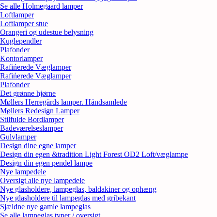
Se alle Holmegaard lamper
Loftlamper
Loftlamper stue
Orangeri og udestue belysning
Kuglependler
Plafonder
Kontorlamper
Rafińerede Væglamper
Rafińerede Væglamper
Plafonder
Det grønne hjørne
Møllers Herregårds lamper. Håndsamlede
Møllers Redesign Lamper
Stilfulde Bordlamper
Badeværelseslamper
Gulvlamper
Design dine egne lamper
Design din egen &tradition Light Forest OD2 Loft/væglampe
Design din egen pendel lampe
Nye lampedele
Oversigt alle nye lampedele
Nye glasholdere, lampeglas, baldakiner og ophæng
Nye glasholdere til lampeglas med gribekant
Sjældne nye gamle lampeglas
Se alle lampeglas typer / oversigt