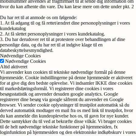
mobilnummer anvendes af fragtfirmaet til at sende dig information om
hvor du kan afhente din vare. Du kan læse mere om dette under pkt. 2
Du har ret til at anmode os om følgende:
1. At få adgang til og få rettet/ændret dine personoplysninger i vores
kundekatalog
2. At få slettet personoplysninger i vores kundekatalog.
3. Du har derudover ret til at protestere over behandlingen af dine
personlige data, og du har ret til at indgive klage til en
databeskyttelsesmyndighed.
Nødvendige Cookies
Nødvendige Cookies
Altid aktiveret
Vi anvender kun cookies til tekniske nødvendige formål på denne
hjemmeside. Cookie indstillingerne på denne hjemmeside er aktiveret
for at give dig den bedste oplevelse. Vi indsamler IKKE dine cookies
til markedsføringsformål. Vi registrerer dine cookies i vores
besøgsstatistik og anvender desuden google analytics. Google
registrerer dine besøg via google såfremt du anvender en Google
browser. Vi sender cookie oplysninger til trustpilot automatisk så du
derved automatisk modtager en mail fra os med link til trustpilot, hvor
du kan anmelde din kundeoplevelse hos os, til gavn for nye kunder.
Dette samtykker du til ved at bekræfte disse vilkår. Vi bruger cookies
til de helt nødvendige tekniske funktioner på hjemmesiden, fx
loginfunktion på hjemmesiden og den elektroniske indkøbskurv i vores