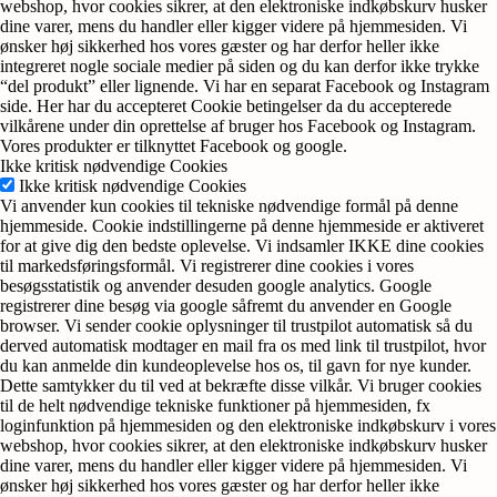
webshop, hvor cookies sikrer, at den elektroniske indkøbskurv husker
dine varer, mens du handler eller kigger videre på hjemmesiden. Vi
ønsker høj sikkerhed hos vores gæster og har derfor heller ikke
integreret nogle sociale medier på siden og du kan derfor ikke trykke
“del produkt” eller lignende. Vi har en separat Facebook og Instagram
side. Her har du accepteret Cookie betingelser da du accepterede
vilkårene under din oprettelse af bruger hos Facebook og Instagram.
Vores produkter er tilknyttet Facebook og google.
Ikke kritisk nødvendige Cookies
Ikke kritisk nødvendige Cookies
Vi anvender kun cookies til tekniske nødvendige formål på denne
hjemmeside. Cookie indstillingerne på denne hjemmeside er aktiveret
for at give dig den bedste oplevelse. Vi indsamler IKKE dine cookies
til markedsføringsformål. Vi registrerer dine cookies i vores
besøgsstatistik og anvender desuden google analytics. Google
registrerer dine besøg via google såfremt du anvender en Google
browser. Vi sender cookie oplysninger til trustpilot automatisk så du
derved automatisk modtager en mail fra os med link til trustpilot, hvor
du kan anmelde din kundeoplevelse hos os, til gavn for nye kunder.
Dette samtykker du til ved at bekræfte disse vilkår. Vi bruger cookies
til de helt nødvendige tekniske funktioner på hjemmesiden, fx
loginfunktion på hjemmesiden og den elektroniske indkøbskurv i vores
webshop, hvor cookies sikrer, at den elektroniske indkøbskurv husker
dine varer, mens du handler eller kigger videre på hjemmesiden. Vi
ønsker høj sikkerhed hos vores gæster og har derfor heller ikke