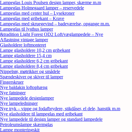
Lampeglas Louis Poulsen design lamper, skærme m.m
Lampeglas Holmegaard lamper – reservedele
Lampeglas med center hul – Lysekroner
Lampeglas med gribekant – Krave
Lampeglas med skruegevind – badeværelse, opgange m.m.
Lampeglas til lysthus lamper
&tradition Light Forest OD2 Loft/væglampedele – Nye
Aflastning vintage lamper
Glasholdere loftmonteret
Lampe glasholdere 10,2 cm gribekant
Lampe glasholdere 15,4 cm
Lampe glasholdere 6,2 cm gribekant
Lampe glasholdere 8,4 cm gribekant
Nippelrør, møtrikker og smådele
Spændeskiver og skiver til lamper
Fingerskruer
Nye baldakin loftophæng
Nye fatninger
Nye lampedele designlamper
Nye lampeledninger
Nye tryk – vippe og fodafbrydere, stikdåser, el dele, hanstik m.m
Nye glasholdere til lampeglas med gribekant
Nye lampedele til design lamper og standard lampedele
Petroleumslampe skærmglas
Lampe monteringskit