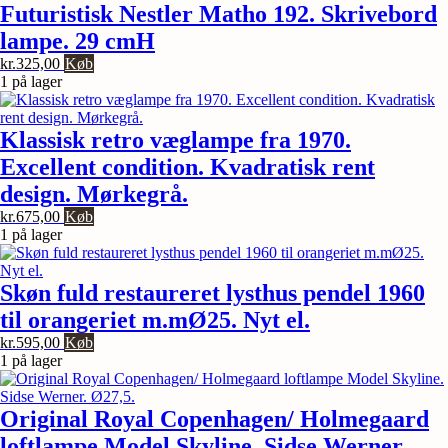
Til
Futuristisk Nestler Matho 192. Skrivebord
Loft
lampe. 29 cmH
eller
væg.
kr.
325,00
Køb
antal
1 på lager
Klassisk retro væglampe fra 1970.
Excellent condition. Kvadratisk rent
design. Mørkegrå.
kr.
675,00
Køb
1 på lager
Skøn fuld restaureret lysthus pendel 1960
til orangeriet m.mØ25. Nyt el.
kr.
595,00
Køb
1 på lager
Original Royal Copenhagen/ Holmegaard
loftlampe Model Skyline. Sidse Werner.