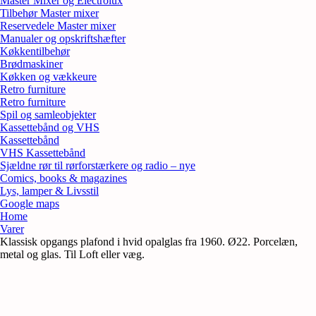
Master Mixer og Electrolux
Tilbehør Master mixer
Reservedele Master mixer
Manualer og opskriftshæfter
Køkkentilbehør
Brødmaskiner
Køkken og vækkeure
Retro furniture
Retro furniture
Spil og samleobjekter
Kassettebånd og VHS
Kassettebånd
VHS Kassettebånd
Sjældne rør til rørforstærkere og radio – nye
Comics, books & magazines
Lys, lamper & Livsstil
Google maps
Home
Varer
Klassisk opgangs plafond i hvid opalglas fra 1960. Ø22. Porcelæn,
metal og glas. Til Loft eller væg.