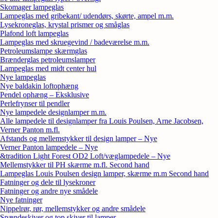
Skomager lampeglas
Lampeglas med gribekant/ udendørs, skørte, ampel m.m.
Lysekroneglas, krystal prismer og småglas
Plafond loft lampeglas
Lampeglas med skruegevind / badeværelse m.m.
Petroleumslampe skærmglas
Brænderglas petroleumslamper
Lampeglas med midt center hul
Nye lampeglas
Nye baldakin loftophæng
Pendel ophæng – Eksklusive
Perlefrynser til pendler
Nye lampedele designlamper m.m.
Alle lampedele til designlamper fra Louis Poulsen, Arne Jacobsen,
Verner Panton m.fl.
Afstands og mellemstykker til design lamper – Nye
Verner Panton lampedele – Nye
&tradition Light Forest OD2 Loft/væglampedele – Nye
Mellemstykker til PH skærme m.fl. Second hand
Lampeglas Louis Poulsen design lamper, skærme m.m Second hand
Fatninger og dele til lysekroner
Fatninger og andre nye smådele
Nye fatninger
Nippelrør, rør, mellemstykker og andre smådele
Spændeskiver og top skiver til lamper