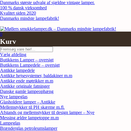
Skip
Danmarks største udvalg af sjældne vintage lamper.
to
100 % dansk virksomhed
content
Kvalitet siden 2020
Danmarks mindste lampefabrik!
0
Kurv
Søg
Vælg afdeling
Butikkens Lamper – oversigt
Butikkens Lampedele – oversigt
Antikke lampedele
Antikke hejsesystemer, baldakiner m.m
Antikke ende møtrikker m.m
Antikke originale fatninger
Danske gamle lampeophæng
Nye lampeglas
Glasholdere lamper – Antikke
Mellemstykker til PH skærme m.fl.
Afstands og mellemstykker til design lamper – Nye
Messing ældre lampetoppe m.m
Lampeglas
Brænderglas petroleumslamper