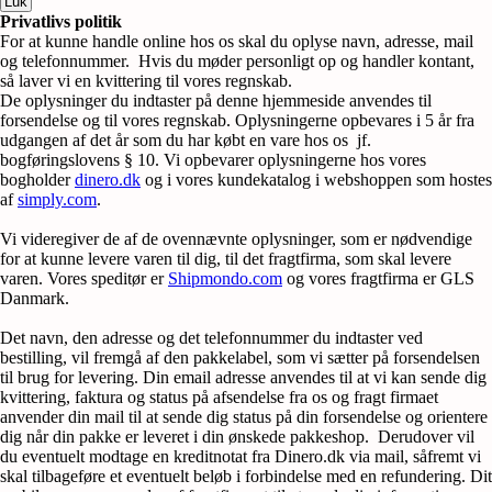
Luk
Privatlivs politik
For at kunne handle online hos os skal du oplyse navn, adresse, mail
og telefonnummer. Hvis du møder personligt op og handler kontant,
så laver vi en kvittering til vores regnskab.
De oplysninger du indtaster på denne hjemmeside anvendes til
forsendelse og til vores regnskab. Oplysningerne opbevares i 5 år fra
udgangen af det år som du har købt en vare hos os jf.
bogføringslovens § 10. Vi opbevarer oplysningerne hos vores
bogholder
dinero.dk
og i vores kundekatalog i webshoppen som hostes
af
simply.com
.
Vi videregiver de af de ovennævnte oplysninger, som er nødvendige
for at kunne levere varen til dig, til det fragtfirma, som skal levere
varen. Vores speditør er
Shipmondo.com
og vores fragtfirma er GLS
Danmark.
Det navn, den adresse og det telefonnummer du indtaster ved
bestilling, vil fremgå af den pakkelabel, som vi sætter på forsendelsen
til brug for levering. Din email adresse anvendes til at vi kan sende dig
kvittering, faktura og status på afsendelse fra os og fragt firmaet
anvender din mail til at sende dig status på din forsendelse og orientere
dig når din pakke er leveret i din ønskede pakkeshop. Derudover vil
du eventuelt modtage en kreditnotat fra Dinero.dk via mail, såfremt vi
skal tilbageføre et eventuelt beløb i forbindelse med en refundering. Dit