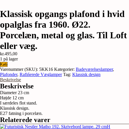
Klassisk opgangs plafond i hvid
opalglas fra 1960. Ø22.
Porcelæn, metal og glas. Til Loft
eller væg.
kr.
495,00
1 på lager
Klassisk
Køb
opgangs
Varenummer (SKU):
5KK16
Kategorier:
Badeværelseslamper
,
plafond
Plafonder
,
Rafińerede Væglamper
Tag:
Klassisk design
i
Beskrivelse
hvid
Beskrivelse
opalglas
Diameter 23 cm
fra
Højde 12 cm
1960.
I særdeles flot stand.
Ø22.
Klassisk design.
Porcelæn,
E27 fatning i porcelæn.
metal
Relaterede varer
og
glas.