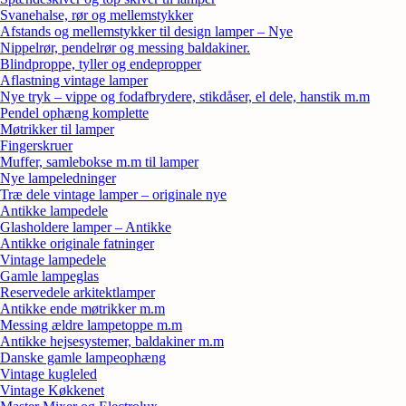
Svanehalse, rør og mellemstykker
Afstands og mellemstykker til design lamper – Nye
Nippelrør, pendelrør og messing baldakiner.
Blindproppe, tyller og endepropper
Aflastning vintage lamper
Nye tryk – vippe og fodafbrydere, stikdåser, el dele, hanstik m.m
Pendel ophæng komplette
Møtrikker til lamper
Fingerskruer
Muffer, samlebokse m.m til lamper
Nye lampeledninger
Træ dele vintage lamper – originale nye
Antikke lampedele
Glasholdere lamper – Antikke
Antikke originale fatninger
Vintage lampedele
Gamle lampeglas
Reservedele arkitektlamper
Antikke ende møtrikker m.m
Messing ældre lampetoppe m.m
Antikke hejsesystemer, baldakiner m.m
Danske gamle lampeophæng
Vintage kugleled
Vintage Køkkenet