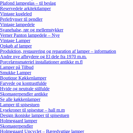
Plafond lampeglas – til beslag
Reservedele arkitektlamper
Vintage kugleled
Perlefrynser til pendler
Vintage lampedele
Svanehalse, rør og mellemstykker
Verner Panton lampedele – Nye
Vintage Lamper
Opkøb af lamper
Produktion, restaurering og reparation af lamper – information
Andre nye afbrydere og El dele fra 1970 m.m.
Porcelænsmateriel installationer antikke m.fl
Lamper på Tilbud
Smukke Lamper
Boutique Køkkenlamper
Farvede og kontrastfulde
Hvide og neutrale stilfulde
Skomagerpendler antikke
Se alle køkkenlamper
Lamper til spisestuen
Lysekroner til spisestue – hall m.m
Design ikoniske lamper til spisestuen
Holmegaard lamper
Skomagerpendler
Holmegaard Upcyclet – Bæredygtige lamper