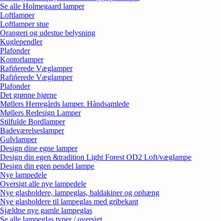
Se alle Holmegaard lamper
Loftlamper
Loftlamper stue
Orangeri og udestue belysning
Kuglependler
Plafonder
Kontorlamper
Rafińerede Væglamper
Rafińerede Væglamper
Plafonder
Det grønne hjørne
Møllers Herregårds lamper. Håndsamlede
Møllers Redesign Lamper
Stilfulde Bordlamper
Badeværelseslamper
Gulvlamper
Design dine egne lamper
Design din egen &tradition Light Forest OD2 Loft/væglampe
Design din egen pendel lampe
Nye lampedele
Oversigt alle nye lampedele
Nye glasholdere, lampeglas, baldakiner og ophæng
Nye glasholdere til lampeglas med gribekant
Sjældne nye gamle lampeglas
Se alle lampeglas typer / oversigt