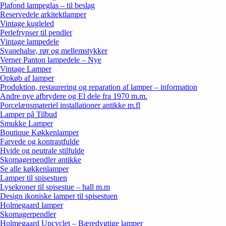
Plafond lampeglas – til beslag
Reservedele arkitektlamper
Vintage kugleled
Perlefrynser til pendler
Vintage lampedele
Svanehalse, rør og mellemstykker
Verner Panton lampedele – Nye
Vintage Lamper
Opkøb af lamper
Produktion, restaurering og reparation af lamper – information
Andre nye afbrydere og El dele fra 1970 m.m.
Porcelænsmateriel installationer antikke m.fl
Lamper på Tilbud
Smukke Lamper
Boutique Køkkenlamper
Farvede og kontrastfulde
Hvide og neutrale stilfulde
Skomagerpendler antikke
Se alle køkkenlamper
Lamper til spisestuen
Lysekroner til spisestue – hall m.m
Design ikoniske lamper til spisestuen
Holmegaard lamper
Skomagerpendler
Holmegaard Upcyclet – Bæredygtige lamper