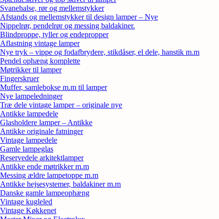
Svanehalse, rør og mellemstykker
Afstands og mellemstykker til design lamper – Nye
Nippelrør, pendelrør og messing baldakiner.
Blindproppe, tyller og endepropper
Aflastning vintage lamper
Nye tryk – vippe og fodafbrydere, stikdåser, el dele, hanstik m.m
Pendel ophæng komplette
Møtrikker til lamper
Fingerskruer
Muffer, samlebokse m.m til lamper
Nye lampeledninger
Træ dele vintage lamper – originale nye
Antikke lampedele
Glasholdere lamper – Antikke
Antikke originale fatninger
Vintage lampedele
Gamle lampeglas
Reservedele arkitektlamper
Antikke ende møtrikker m.m
Messing ældre lampetoppe m.m
Antikke hejsesystemer, baldakiner m.m
Danske gamle lampeophæng
Vintage kugleled
Vintage Køkkenet