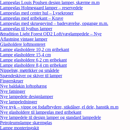
Lampeglas Louis Poulsen design lamper, skærme m.m
Lampeglas Holmegaard lamper – reservedele
Lampeglas med center hul – Lysekroner
Lampeglas med gribekant – Krave
Lampeglas med skruegevind – badeværelse, opgange m.m.
Lampeglas til lysthus lamper
&tradition Light Forest OD2 Loft/væglampedele – Nye
Aflastning vintage lamper
Glasholdere loftmonteret
Lampe glasholdere 10,2 cm gribekant
Lampe glasholdere 15,4 cm
Lampe glasholdere 6,2 cm gribekant
Lampe glasholdere 8,4 cm gribekant
Nippelrør, møtrikker og smådele
Spændeskiver og skiver til lamper
Fingerskruer
Nye baldakin loftophæng
Nye fatninger
Nye lampedele designlamper
Nye lampeledninger
Nye tryk – vippe og fodafbrydere, stikdåser, el dele, hanstik m.m
Nye glasholdere til lampeglas med gribekant
Nye lampedele til design lamper og standard lampedele
Petroleumslampe skærmglas
Lampe monteringskit