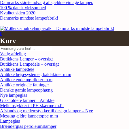
Skip
Danmarks største udvalg af sjældne vintage lamper.
to
100 % dansk virksomhed
content
Kvalitet siden 2020
Danmarks mindste lampefabrik!
0
Kurv
Søg
Vælg afdeling
Butikkens Lamper – oversigt
Butikkens Lampedele – oversigt
Antikke lampedele
Antikke hejsesystemer, baldakiner m.m
Antikke ende møtrikker m.m
Antikke originale fatninger
Danske gamle lampeophæng
Nye lampeglas
Glasholdere lamper – Antikke
Mellemstykker til PH skærme m.fl.
Afstands og mellemstykker til design lamper – Nye
Messing ældre lampetoppe m.m
Lampeglas
Brænderglas petroleumslamper