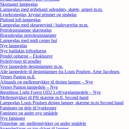
Skomager lampeglas
Lampeglas med gribekant/ udendørs, skørte, ampel m.m.
Lysekroneglas, krystal prismer og småglas
Plafond loft lampeglas
Lampeglas med skruegevind / badeværelse m.m.
Petroleumslampe skærmglas
Brænderglas petroleumslamper
Lampeglas med midt center hul
Nye lampeglas
Nye baldakin loftophæng
Pendel ophæng – Eksklusive
Perlefrynser til pendler
Nye lampedele designlamper m.m.
Alle lampedele til designlamper fra Louis Poulsen, Arne Jacobsen,
Verner Panton m.fl.
Afstands og mellemstykker til design lamper – Nye
Verner Panton lampedele – Nye
&tradition Light Forest OD2 Loft/væglampedele – Nye
Mellemstykker til PH skærme m.fl. Second hand
Lampeglas Louis Poulsen design lamper, skærme m.m Second hand
Fatninger og dele til lysekroner
Fatninger og andre nye smådele
Nye fatninger
Nippelrør, rør, mellemstykker og andre smådele
Spændeskiver og top skiver til lamper