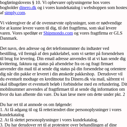
bogføringslovens § 10. Vi opbevarer oplysningerne hos vores
bogholder
dinero.dk
og i vores kundekatalog i webshoppen som hostes
af
simply.com
.
Vi videregiver de af de ovennævnte oplysninger, som er nødvendige
for at kunne levere varen til dig, til det fragtfirma, som skal levere
varen. Vores speditør er
Shipmondo.com
og vores fragtfirma er GLS
Danmark.
Det navn, den adresse og det telefonnummer du indtaster ved
bestilling, vil fremgå af den pakkelabel, som vi sætter på forsendelsen
til brug for levering. Din email adresse anvendes til at vi kan sende dig
kvittering, faktura og status på afsendelse fra os og fragt firmaet
anvender din mail til at sende dig status på din forsendelse og orientere
dig når din pakke er leveret i din ønskede pakkeshop. Derudover vil
du eventuelt modtage en kreditnotat fra Dinero.dk via mail, såfremt vi
skal tilbageføre et eventuelt beløb i forbindelse med en refundering. Dit
mobilnummer anvendes af fragtfirmaet til at sende dig information om
hvor du kan afhente din vare. Du kan læse mere om dette under pkt. 2
Du har ret til at anmode os om følgende:
1. At få adgang til og få rettet/ændret dine personoplysninger i vores
kundekatalog
2. At få slettet personoplysninger i vores kundekatalog.
3. Du har derudover ret til at protestere over behandlingen af dine