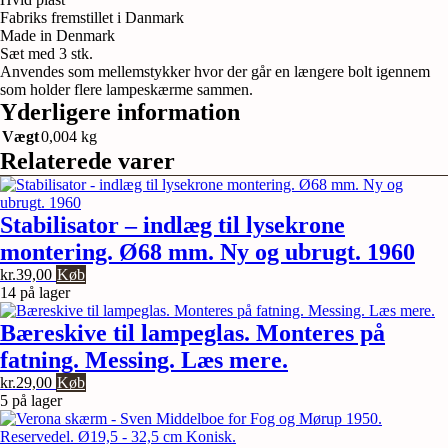
Fabriks fremstillet i Danmark
Made in Denmark
Sæt med 3 stk.
Anvendes som mellemstykker hvor der går en længere bolt igennem
som holder flere lampeskærme sammen.
Yderligere information
Vægt
0,004 kg
Relaterede varer
Stabilisator – indlæg til lysekrone
montering. Ø68 mm. Ny og ubrugt. 1960
kr.
39,00
Køb
14 på lager
Bæreskive til lampeglas. Monteres på
fatning. Messing. Læs mere.
kr.
29,00
Køb
5 på lager