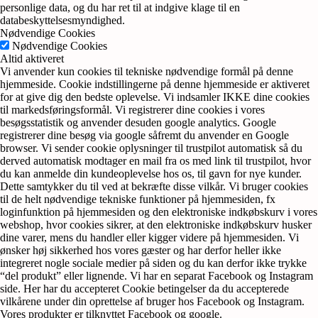
personlige data, og du har ret til at indgive klage til en
databeskyttelsesmyndighed.
Nødvendige Cookies
Nødvendige Cookies
Altid aktiveret
Vi anvender kun cookies til tekniske nødvendige formål på denne
hjemmeside. Cookie indstillingerne på denne hjemmeside er aktiveret
for at give dig den bedste oplevelse. Vi indsamler IKKE dine cookies
til markedsføringsformål. Vi registrerer dine cookies i vores
besøgsstatistik og anvender desuden google analytics. Google
registrerer dine besøg via google såfremt du anvender en Google
browser. Vi sender cookie oplysninger til trustpilot automatisk så du
derved automatisk modtager en mail fra os med link til trustpilot, hvor
du kan anmelde din kundeoplevelse hos os, til gavn for nye kunder.
Dette samtykker du til ved at bekræfte disse vilkår. Vi bruger cookies
til de helt nødvendige tekniske funktioner på hjemmesiden, fx
loginfunktion på hjemmesiden og den elektroniske indkøbskurv i vores
webshop, hvor cookies sikrer, at den elektroniske indkøbskurv husker
dine varer, mens du handler eller kigger videre på hjemmesiden. Vi
ønsker høj sikkerhed hos vores gæster og har derfor heller ikke
integreret nogle sociale medier på siden og du kan derfor ikke trykke
“del produkt” eller lignende. Vi har en separat Facebook og Instagram
side. Her har du accepteret Cookie betingelser da du accepterede
vilkårene under din oprettelse af bruger hos Facebook og Instagram.
Vores produkter er tilknyttet Facebook og google.