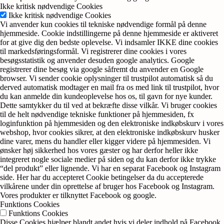
Ikke kritisk nødvendige Cookies
Ikke kritisk nødvendige Cookies
Vi anvender kun cookies til tekniske nødvendige formål på denne
hjemmeside. Cookie indstillingerne på denne hjemmeside er aktiveret
for at give dig den bedste oplevelse. Vi indsamler IKKE dine cookies
til markedsføringsformål. Vi registrerer dine cookies i vores
besøgsstatistik og anvender desuden google analytics. Google
registrerer dine besøg via google såfremt du anvender en Google
browser. Vi sender cookie oplysninger til trustpilot automatisk så du
derved automatisk modtager en mail fra os med link til trustpilot, hvor
du kan anmelde din kundeoplevelse hos os, til gavn for nye kunder.
Dette samtykker du til ved at bekræfte disse vilkår. Vi bruger cookies
til de helt nødvendige tekniske funktioner på hjemmesiden, fx
loginfunktion på hjemmesiden og den elektroniske indkøbskurv i vores
webshop, hvor cookies sikrer, at den elektroniske indkøbskurv husker
dine varer, mens du handler eller kigger videre på hjemmesiden. Vi
ønsker høj sikkerhed hos vores gæster og har derfor heller ikke
integreret nogle sociale medier på siden og du kan derfor ikke trykke
“del produkt” eller lignende. Vi har en separat Facebook og Instagram
side. Her har du accepteret Cookie betingelser da du accepterede
vilkårene under din oprettelse af bruger hos Facebook og Instagram.
Vores produkter er tilknyttet Facebook og google.
Funktions Cookies
Funktions Cookies
Disse Cookies hjælper blandt andet hvis vi deler indhold på Facebook