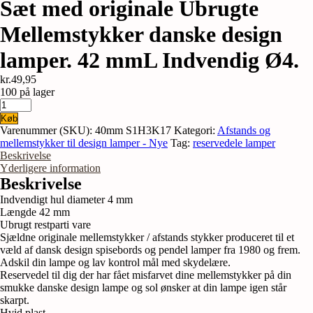
Sæt med originale Ubrugte
Mellemstykker danske design
lamper. 42 mmL Indvendig Ø4.
kr.
49,95
100 på lager
Sæt
med
Køb
originale
Varenummer (SKU):
40mm S1H3K17
Kategori:
Afstands og
Ubrugte
mellemstykker til design lamper - Nye
Tag:
reservedele lamper
Mellemstykker
Beskrivelse
danske
Yderligere information
design
Beskrivelse
lamper.
Indvendigt hul diameter 4 mm
42
Længde 42 mm
mmL
Ubrugt restparti vare
Indvendig
Sjældne originale mellemstykker / afstands stykker produceret til et
Ø4.
væld af dansk design spisebords og pendel lamper fra 1980 og frem.
antal
Adskil din lampe og lav kontrol mål med skydelære.
Reservedel til dig der har fået misfarvet dine mellemstykker på din
smukke danske design lampe og sol ønsker at din lampe igen står
skarpt.
Hvid plast