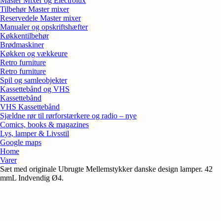
Master Mixer og Electrolux
Tilbehør Master mixer
Reservedele Master mixer
Manualer og opskriftshæfter
Køkkentilbehør
Brødmaskiner
Køkken og vækkeure
Retro furniture
Retro furniture
Spil og samleobjekter
Kassettebånd og VHS
Kassettebånd
VHS Kassettebånd
Sjældne rør til rørforstærkere og radio – nye
Comics, books & magazines
Lys, lamper & Livsstil
Google maps
Home
Varer
Sæt med originale Ubrugte Mellemstykker danske design lamper. 42
mmL Indvendig Ø4.