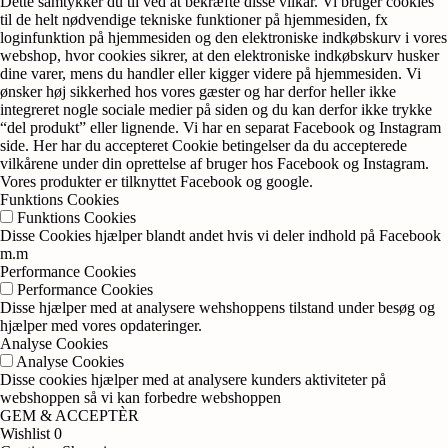
Dette samtykker du til ved at bekræfte disse vilkår. Vi bruger cookies
til de helt nødvendige tekniske funktioner på hjemmesiden, fx
loginfunktion på hjemmesiden og den elektroniske indkøbskurv i vores
webshop, hvor cookies sikrer, at den elektroniske indkøbskurv husker
dine varer, mens du handler eller kigger videre på hjemmesiden. Vi
ønsker høj sikkerhed hos vores gæster og har derfor heller ikke
integreret nogle sociale medier på siden og du kan derfor ikke trykke
“del produkt” eller lignende. Vi har en separat Facebook og Instagram
side. Her har du accepteret Cookie betingelser da du accepterede
vilkårene under din oprettelse af bruger hos Facebook og Instagram.
Vores produkter er tilknyttet Facebook og google.
Funktions Cookies
Funktions Cookies
Disse Cookies hjælper blandt andet hvis vi deler indhold på Facebook
m.m
Performance Cookies
Performance Cookies
Disse hjælper med at analysere wehshoppens tilstand under besøg og
hjælper med vores opdateringer.
Analyse Cookies
Analyse Cookies
Disse cookies hjælper med at analysere kunders aktiviteter på
webshoppen så vi kan forbedre webshoppen
GEM & ACCEPTÈR
Wishlist
0