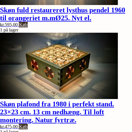
Skøn fuld restaureret lysthus pendel 1960
til orangeriet m.mØ25. Nyt el.
kr.
595,00
Køb
1 på lager
Skøn plafond fra 1980 i perfekt stand.
23×23 cm. 13 cm nedhæng. Til loft
montering. Natur fyrtræ.
kr.
475,00
Køb
1 på lager