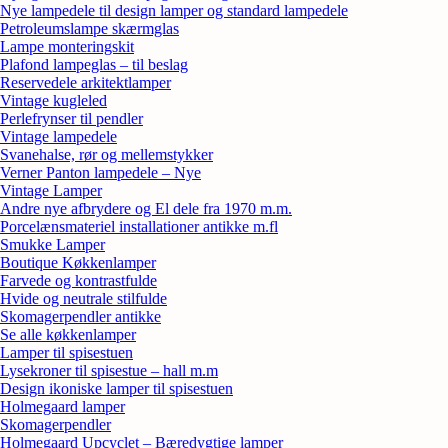
Nye lampedele til design lamper og standard lampedele
Petroleumslampe skærmglas
Lampe monteringskit
Plafond lampeglas – til beslag
Reservedele arkitektlamper
Vintage kugleled
Perlefrynser til pendler
Vintage lampedele
Svanehalse, rør og mellemstykker
Verner Panton lampedele – Nye
Vintage Lamper
Andre nye afbrydere og El dele fra 1970 m.m.
Porcelænsmateriel installationer antikke m.fl
Smukke Lamper
Boutique Køkkenlamper
Farvede og kontrastfulde
Hvide og neutrale stilfulde
Skomagerpendler antikke
Se alle køkkenlamper
Lamper til spisestuen
Lysekroner til spisestue – hall m.m
Design ikoniske lamper til spisestuen
Holmegaard lamper
Skomagerpendler
Holmegaard Upcyclet – Bæredygtige lamper