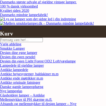
Skip
Danmarks største udvalg af sjældne vintage lamper.
to
100 % dansk virksomhed
content
Kvalitet siden 2020
Danmarks mindste lampefabrik!
0
Kurv
Søg
Vælg afdeling
Smukke Lamper
Design dine egne lamper
Design din egen pendel
Design din egen Light Forest OD2 Loft/væglampe
Lampedele til sjældne lamper
Antikke lampedele
Antikke hejsesystemer, baldakiner m.m
Antikke ende møtrikker m.m
Antikke originale fatninger
Danske gamle lampeophæng
Nye lampeglas
Glasholdere lamper – Antikke
Mellemstykker til PH skærme m.fl.
Afstands og mellemstykker til design lamper – Nye