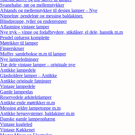
Svanehalse, rør og mellemstykker
Afstands og mellemstykker til design lamper – Nye
Nippelrør, pendelrør og messing baldakiner.
Blindproppe, tyller og endepropper
Aflastning vintage lamper
Nye tryk – vippe og fodafbrydere, stikdåser, el dele, hanstik m.m
Pendel ophæng komplette
Møtrikker til lamper
Fingerskruer
Muffer, samlebokse m.m til lamper
Nye lampeledninger
Træ dele vintage lamper – originale nye
Antikke lampedele
Glasholdere lamper – Antikke
Antikke originale fatninger
Vintage lampedele
Gamle lampeglas
Reservedele arkitektlamper
Antikke ende møtrikker m.m
Messing ældre lampetoppe m.m
Antikke hejsesystemer, baldakiner m.m
Danske gamle lampeophæng
Vintage kugleled
Vintage Køkkenet