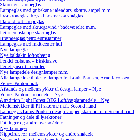
Skomager lampeglas
Lampeglas med gribekant/ udendørs, skørte, ampel m.m.
Lysekroneglas, krystal prismer og småglas
Plafond loft lampeglas
Lampeglas med skruegevind / badeværelse m.m.
Petroleumslampe skærmglas
Brænderglas petroleumslamper
Lampeglas med midt center hul
Nye lampeglas
Nye baldakin loftophæng
Pendel ophæng – Eksklusive
Perlefrynser til pendler
Nye lampedele designlamper m.m.
Alle lampedele til designlamper fra Louis Poulsen, Arne Jacobsen,
Verner Panton m.fl.
Afstands og mellemstykker til design lamper – Nye
Verner Panton lampedele – Nye
&tradition Light Forest OD2 Loft/væglampedele – Nye
Mellemstykker til PH skærme m.fl. Second hand
Lampeglas Louis Poulsen design lamper, skærme m.m Second hand
Fatninger og dele til lysekroner
Fatninger og andre nye smådele
Nye fatninger
Nippelrør, rør, mellemstykker og andre smådele
Spændeskiver og top skiver til lamper