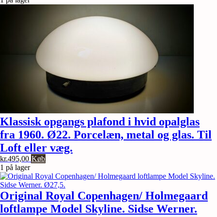
Klassisk opgangs plafond i hvid opalglas
fra 1960. Ø22. Porcelæn, metal og glas. Til
Loft eller væg.
kr.
495,00
Køb
1 på lager
Original Royal Copenhagen/ Holmegaard
loftlampe Model Skyline. Sidse Werner.