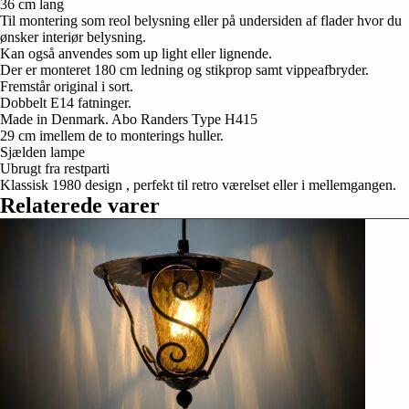
36 cm lang
design.
Til montering som reol belysning eller på undersiden af flader hvor du
36
ønsker interiør belysning.
cmL.
Kan også anvendes som up light eller lignende.
Restparti.
Der er monteret 180 cm ledning og stikprop samt vippeafbryder.
Made
Fremstår original i sort.
in
Dobbelt E14 fatninger.
Denmark
Made in Denmark. Abo Randers Type H415
antal
29 cm imellem de to monterings huller.
Sjælden lampe
Ubrugt fra restparti
Klassisk 1980 design , perfekt til retro værelset eller i mellemgangen.
Relaterede varer