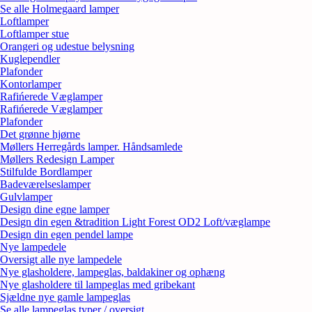
Se alle Holmegaard lamper
Loftlamper
Loftlamper stue
Orangeri og udestue belysning
Kuglependler
Plafonder
Kontorlamper
Rafińerede Væglamper
Rafińerede Væglamper
Plafonder
Det grønne hjørne
Møllers Herregårds lamper. Håndsamlede
Møllers Redesign Lamper
Stilfulde Bordlamper
Badeværelseslamper
Gulvlamper
Design dine egne lamper
Design din egen &tradition Light Forest OD2 Loft/væglampe
Design din egen pendel lampe
Nye lampedele
Oversigt alle nye lampedele
Nye glasholdere, lampeglas, baldakiner og ophæng
Nye glasholdere til lampeglas med gribekant
Sjældne nye gamle lampeglas
Se alle lampeglas typer / oversigt