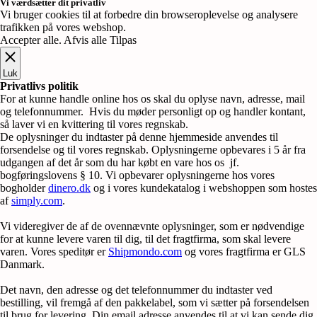
Vi værdsætter dit privatliv
Vi bruger cookies til at forbedre din browseroplevelse og analysere
trafikken på vores webshop.
Accepter alle
.
Afvis alle
Tilpas
Luk
Privatlivs politik
For at kunne handle online hos os skal du oplyse navn, adresse, mail
og telefonnummer. Hvis du møder personligt op og handler kontant,
så laver vi en kvittering til vores regnskab.
De oplysninger du indtaster på denne hjemmeside anvendes til
forsendelse og til vores regnskab. Oplysningerne opbevares i 5 år fra
udgangen af det år som du har købt en vare hos os jf.
bogføringslovens § 10. Vi opbevarer oplysningerne hos vores
bogholder
dinero.dk
og i vores kundekatalog i webshoppen som hostes
af
simply.com
.
Vi videregiver de af de ovennævnte oplysninger, som er nødvendige
for at kunne levere varen til dig, til det fragtfirma, som skal levere
varen. Vores speditør er
Shipmondo.com
og vores fragtfirma er GLS
Danmark.
Det navn, den adresse og det telefonnummer du indtaster ved
bestilling, vil fremgå af den pakkelabel, som vi sætter på forsendelsen
til brug for levering. Din email adresse anvendes til at vi kan sende dig