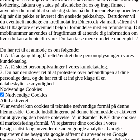
kvittering, faktura og status på afsendelse fra os og fragt firmaet
anvender din mail til at sende dig status på din forsendelse og orientere
dig når din pakke er leveret i din ønskede pakkeshop. Derudover vil
du eventuelt modtage en kreditnotat fra Dinero.dk via mail, såfremt vi
skal tilbageføre et eventuelt beløb i forbindelse med en refundering. Dit
mobilnummer anvendes af fragtfirmaet til at sende dig information om
hvor du kan afhente din vare. Du kan læse mere om dette under pkt. 2
Du har ret til at anmode os om følgende:
1. At få adgang til og få rettet/ændret dine personoplysninger i vores
kundekatalog
2. At få slettet personoplysninger i vores kundekatalog.
3. Du har derudover ret til at protestere over behandlingen af dine
personlige data, og du har ret til at indgive klage til en
databeskyttelsesmyndighed.
Nødvendige Cookies
Nødvendige Cookies
Altid aktiveret
Vi anvender kun cookies til tekniske nødvendige formål på denne
hjemmeside. Cookie indstillingerne på denne hjemmeside er aktiveret
for at give dig den bedste oplevelse. Vi indsamler IKKE dine cookies
til markedsføringsformål. Vi registrerer dine cookies i vores
besøgsstatistik og anvender desuden google analytics. Google
registrerer dine besøg via google såfremt du anvender en Google
browser. Vi sender cookie oplysninger til trustpilot automatisk så du