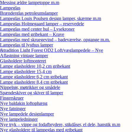
Messing ældre lampetoppe m.m
Lampeglas
Brænderglas petroleumslamper
Lampeglas Louis Poulsen design lamper, skærme m.m
Lampeglas Holmegaard lamper – reservedele
Lampeglas med center hul – Lysekroner
Lampeglas med gribekant – Krave
Lampeglas med skruegevind – badeværelse, opgange m.m.
Lampeglas til lysthus lamper
&tradition Light Forest OD2 Loft/væglampedele – Nye
Aflastning vintage lamper
Glasholdere loftmonteret
Lampe glasholdere 10,2 cm gribekant
Lampe glasholdere 15,4 cm
Lampe glasholdere 6,2 cm gribekant
Lampe glasholdere 8,4 cm gribekant
Nippelrør, møtrikker og smådele
Spændeskiver og skiver til lamper
Fingerskruer
Nye baldakin loftophæng
Nye fatninger
Nye lampedele designlamper
Nye lampeledninger
Nye tryk – vippe og fodafbrydere, stikdåser, el dele, hanstik m.m
Nye glasholdere til lampeglas med gribekant