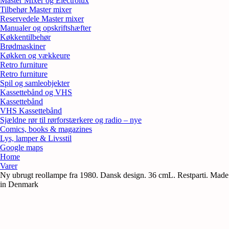
Master Mixer og Electrolux
Tilbehør Master mixer
Reservedele Master mixer
Manualer og opskriftshæfter
Køkkentilbehør
Brødmaskiner
Køkken og vækkeure
Retro furniture
Retro furniture
Spil og samleobjekter
Kassettebånd og VHS
Kassettebånd
VHS Kassettebånd
Sjældne rør til rørforstærkere og radio – nye
Comics, books & magazines
Lys, lamper & Livsstil
Google maps
Home
Varer
Ny ubrugt reollampe fra 1980. Dansk design. 36 cmL. Restparti. Made
in Denmark