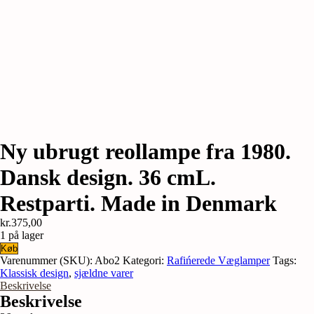
Ny ubrugt reollampe fra 1980.
Dansk design. 36 cmL.
Restparti. Made in Denmark
kr.
375,00
1 på lager
Ny
Køb
ubrugt
Varenummer (SKU):
Abo2
Kategori:
Rafińerede Væglamper
Tags:
reollampe
Klassisk design
,
sjældne varer
fra
Beskrivelse
1980.
Beskrivelse
Dansk