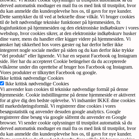
derved automatisk modtager en mail fra os med link til trustpilot, hvor
du kan anmelde din kundeoplevelse hos os, til gavn for nye kunder.
Dette samtykker du til ved at bekræfte disse vilkår. Vi bruger cookies
til de helt nødvendige tekniske funktioner på hjemmesiden, fx
loginfunktion på hjemmesiden og den elektroniske indkøbskurv i vores
webshop, hvor cookies sikrer, at den elektroniske indkøbskurv husker
dine varer, mens du handler eller kigger videre på hjemmesiden. Vi
ønsker høj sikkerhed hos vores gæster og har derfor heller ikke
integreret nogle sociale medier på siden og du kan derfor ikke trykke
“del produkt” eller lignende. Vi har en separat Facebook og Instagram
side. Her har du accepteret Cookie betingelser da du accepterede
vilkårene under din oprettelse af bruger hos Facebook og Instagram.
Vores produkter er tilknyttet Facebook og google.
Ikke kritisk nødvendige Cookies
Ikke kritisk nødvendige Cookies
Vi anvender kun cookies til tekniske nødvendige formål på denne
hjemmeside. Cookie indstillingerne på denne hjemmeside er aktiveret
for at give dig den bedste oplevelse. Vi indsamler IKKE dine cookies
til markedsføringsformål. Vi registrerer dine cookies i vores
besøgsstatistik og anvender desuden google analytics. Google
registrerer dine besøg via google såfremt du anvender en Google
browser. Vi sender cookie oplysninger til trustpilot automatisk så du
derved automatisk modtager en mail fra os med link til trustpilot, hvor
du kan anmelde din kundeoplevelse hos os, til gavn for nye kunder.