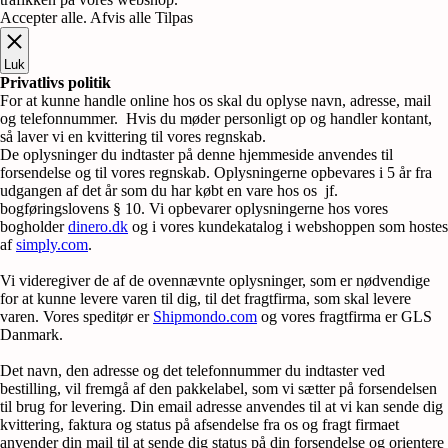
Accepter alle
.
Afvis alle
Tilpas
Luk
Privatlivs politik
For at kunne handle online hos os skal du oplyse navn, adresse, mail
og telefonnummer. Hvis du møder personligt op og handler kontant,
så laver vi en kvittering til vores regnskab.
De oplysninger du indtaster på denne hjemmeside anvendes til
forsendelse og til vores regnskab. Oplysningerne opbevares i 5 år fra
udgangen af det år som du har købt en vare hos os jf.
bogføringslovens § 10. Vi opbevarer oplysningerne hos vores
bogholder
dinero.dk
og i vores kundekatalog i webshoppen som hostes
af
simply.com
.
Vi videregiver de af de ovennævnte oplysninger, som er nødvendige
for at kunne levere varen til dig, til det fragtfirma, som skal levere
varen. Vores speditør er
Shipmondo.com
og vores fragtfirma er GLS
Danmark.
Det navn, den adresse og det telefonnummer du indtaster ved
bestilling, vil fremgå af den pakkelabel, som vi sætter på forsendelsen
til brug for levering. Din email adresse anvendes til at vi kan sende dig
kvittering, faktura og status på afsendelse fra os og fragt firmaet
anvender din mail til at sende dig status på din forsendelse og orientere