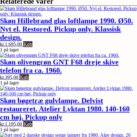
Relaterede varer
Skøn Hillebrand glas loftlampe 1990. Ø50.
Nyt el. Restored. Pickup only. Klassisk
design.
kr.
1.695,00
Køb
1 på lager
Skøn olivengrøn GNT F68 dreje skive
telefon fra ca. 1960.
kr.
395,00
Køb
1 på lager
Skøn bøgetræ gulvlampe. Delvist
restaureret. Atelier Lyktan 1980. 140-160
cm høj. Pickup only
kr.
1.195,00
Køb
1 på lager