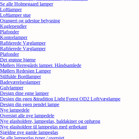
Se alle Holmegaard lamper
Loftlamper
Loftlamper stue
Orangeri og udestue belysning
Kuglependler
Plafonder
Kontorlamper
Rafińerede Væglamper
Rafińerede Væglamper
Plafonder
Det grønne hjørne
Møllers Herregårds lamper. Håndsamlede
Møllers Redesign Lamper
Stilfulde Bordlamper
Badeværelseslamper
Gulvlamper
Design dine egne lamper
Design din egen &tradition Light Forest OD2 Loft/væglampe
Design din egen pendel lampe
Nye lampedele
Oversigt alle nye lampedele
Nye glasholdere, lampeglas, baldakiner og ophæng
Nye glasholdere til lampeglas med gribekant
Sjældne nye gamle lampeglas
Se alle lampeglas typer / oversigt