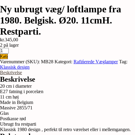
Ny ubrugt væg/ loftlampe fra
1980. Belgisk. Ø20. 11cmH.
Restparti.
kr.
345,00
2 på lager
Ny
ubrugt
Køb
væg/
Varenummer (SKU):
MB28
Kategori:
Rafińerede Væglamper
Tag:
loftlampe
Klassisk design
fra
Beskrivelse
1980.
Beskrivelse
Belgisk.
20 cm i diameter
Ø20.
E27 fatning i porcelæn
11cmH.
11 cm høj
Restparti.
Made in Belgium
antal
Massive 2855/71
Glas
Postkasse rød
Ubrugt fra restparti
Klassisk 1980 design , perfekt til retro værelset eller i mellemgangen.