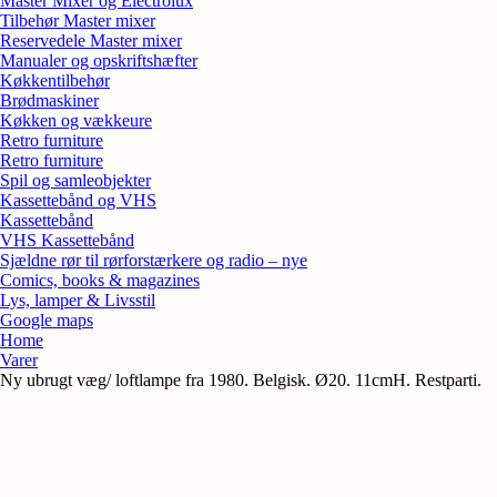
Master Mixer og Electrolux
Tilbehør Master mixer
Reservedele Master mixer
Manualer og opskriftshæfter
Køkkentilbehør
Brødmaskiner
Køkken og vækkeure
Retro furniture
Retro furniture
Spil og samleobjekter
Kassettebånd og VHS
Kassettebånd
VHS Kassettebånd
Sjældne rør til rørforstærkere og radio – nye
Comics, books & magazines
Lys, lamper & Livsstil
Google maps
Home
Varer
Ny ubrugt væg/ loftlampe fra 1980. Belgisk. Ø20. 11cmH. Restparti.