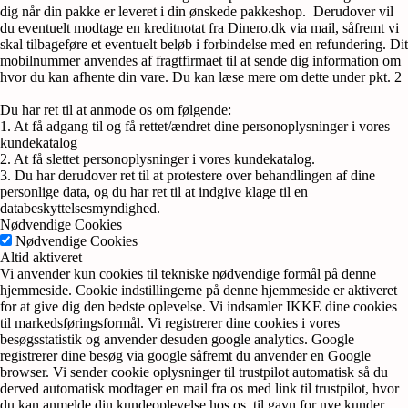
dig når din pakke er leveret i din ønskede pakkeshop. Derudover vil
du eventuelt modtage en kreditnotat fra Dinero.dk via mail, såfremt vi
skal tilbageføre et eventuelt beløb i forbindelse med en refundering. Dit
mobilnummer anvendes af fragtfirmaet til at sende dig information om
hvor du kan afhente din vare. Du kan læse mere om dette under pkt. 2
Du har ret til at anmode os om følgende:
1. At få adgang til og få rettet/ændret dine personoplysninger i vores
kundekatalog
2. At få slettet personoplysninger i vores kundekatalog.
3. Du har derudover ret til at protestere over behandlingen af dine
personlige data, og du har ret til at indgive klage til en
databeskyttelsesmyndighed.
Nødvendige Cookies
Nødvendige Cookies
Altid aktiveret
Vi anvender kun cookies til tekniske nødvendige formål på denne
hjemmeside. Cookie indstillingerne på denne hjemmeside er aktiveret
for at give dig den bedste oplevelse. Vi indsamler IKKE dine cookies
til markedsføringsformål. Vi registrerer dine cookies i vores
besøgsstatistik og anvender desuden google analytics. Google
registrerer dine besøg via google såfremt du anvender en Google
browser. Vi sender cookie oplysninger til trustpilot automatisk så du
derved automatisk modtager en mail fra os med link til trustpilot, hvor
du kan anmelde din kundeoplevelse hos os, til gavn for nye kunder.