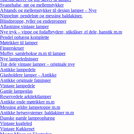
Svanehalse, rør og mellemstykker
Afstands og mellemstykker til design lamper – Nye
Nippelrør, pendelrør og messing baldakiner.
Blindproppe, tyller og endepropper
Aflastning vintage lamper
Nye tryk – vippe og fodafbrydere, stikdåser, el dele, hanstik m.m
Pendel ophæng komplette
Møtrikker til lamper
Fingerskruer
Muffer, samlebokse m.m til lamper
Nye lampeledninger
Træ dele vintage lamper – originale nye
Antikke lampedele
Glasholdere lamper – Antikke
Antikke originale fatninger
Vintage lampedele
Gamle lampeglas
Reservedele arkitektlamper
Antikke ende møtrikker m.m
Messing ældre lampetoppe m.m
Antikke hejsesystemer, baldakiner m.m
Danske gamle lampeophæng
Vintage kugleled
Vintage Køkkenet