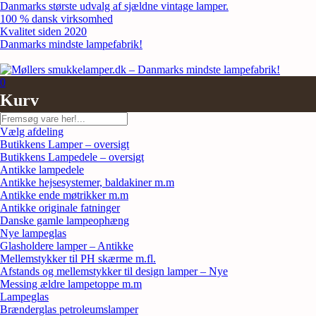
Skip
Danmarks største udvalg af sjældne vintage lamper.
to
100 % dansk virksomhed
content
Kvalitet siden 2020
Danmarks mindste lampefabrik!
0
Kurv
Søg
Vælg afdeling
Butikkens Lamper – oversigt
Butikkens Lampedele – oversigt
Antikke lampedele
Antikke hejsesystemer, baldakiner m.m
Antikke ende møtrikker m.m
Antikke originale fatninger
Danske gamle lampeophæng
Nye lampeglas
Glasholdere lamper – Antikke
Mellemstykker til PH skærme m.fl.
Afstands og mellemstykker til design lamper – Nye
Messing ældre lampetoppe m.m
Lampeglas
Brænderglas petroleumslamper