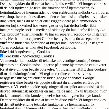
Dette samtykker du til ved at bekræfte disse vilkår. Vi bruger cookies
til de helt nødvendige tekniske funktioner på hjemmesiden, fx
loginfunktion på hjemmesiden og den elektroniske indkøbskurv i vores
webshop, hvor cookies sikrer, at den elektroniske indkøbskurv husker
dine varer, mens du handler eller kigger videre på hjemmesiden. Vi
ønsker høj sikkerhed hos vores gæster og har derfor heller ikke
integreret nogle sociale medier på siden og du kan derfor ikke trykke
“del produkt” eller lignende. Vi har en separat Facebook og Instagram
side. Her har du accepteret Cookie betingelser da du accepterede
vilkårene under din oprettelse af bruger hos Facebook og Instagram.
Vores produkter er tilknyttet Facebook og google.
Ikke kritisk nødvendige Cookies
Ikke kritisk nødvendige Cookies
Vi anvender kun cookies til tekniske nødvendige formål på denne
hjemmeside. Cookie indstillingerne på denne hjemmeside er aktiveret
for at give dig den bedste oplevelse. Vi indsamler IKKE dine cookies
til markedsføringsformål. Vi registrerer dine cookies i vores
besøgsstatistik og anvender desuden google analytics. Google
registrerer dine besøg via google såfremt du anvender en Google
browser. Vi sender cookie oplysninger til trustpilot automatisk så du
derved automatisk modtager en mail fra os med link til trustpilot, hvor
du kan anmelde din kundeoplevelse hos os, til gavn for nye kunder.
Dette samtykker du til ved at bekræfte disse vilkår. Vi bruger cookies
til de helt nødvendige tekniske funktioner på hjemmesiden, fx
loginfunktion på hjemmesiden og den elektroniske indkøbskurv i vores