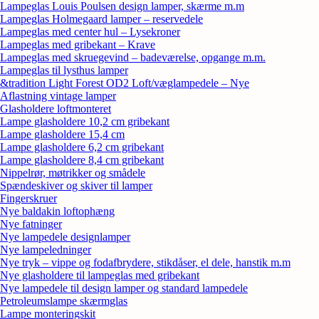
Lampeglas Louis Poulsen design lamper, skærme m.m
Lampeglas Holmegaard lamper – reservedele
Lampeglas med center hul – Lysekroner
Lampeglas med gribekant – Krave
Lampeglas med skruegevind – badeværelse, opgange m.m.
Lampeglas til lysthus lamper
&tradition Light Forest OD2 Loft/væglampedele – Nye
Aflastning vintage lamper
Glasholdere loftmonteret
Lampe glasholdere 10,2 cm gribekant
Lampe glasholdere 15,4 cm
Lampe glasholdere 6,2 cm gribekant
Lampe glasholdere 8,4 cm gribekant
Nippelrør, møtrikker og smådele
Spændeskiver og skiver til lamper
Fingerskruer
Nye baldakin loftophæng
Nye fatninger
Nye lampedele designlamper
Nye lampeledninger
Nye tryk – vippe og fodafbrydere, stikdåser, el dele, hanstik m.m
Nye glasholdere til lampeglas med gribekant
Nye lampedele til design lamper og standard lampedele
Petroleumslampe skærmglas
Lampe monteringskit