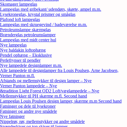
Skomager lampeglas
Lampeglas med gribekant/ udendørs, skørte, ampel m.m.
Lysekroneglas, krystal prismer og småglas
Plafond loft lampeglas
Lampeglas med skruegevind / badeværelse m.m.
Petroleumslampe skærmglas
Brænderglas petroleumslamper
Lampeglas med midt center hul
Nye lampeglas
Nye baldakin loftophæng
Pendel ophæng – Eksklusive
Perlefrynser til pendler
Nye lampedele designlamper m.m.
Alle lampedele til designlamper fra Louis Poulsen, Arne Jacobsen,
Verner Panton m.fl.
Afstands og mellemstykker til design lamper – Nye
Verner Panton lampedele – Nye
&tradition Light Forest OD2 Loft/væglampedele – Nye
Mellemstykker til PH skærme m.fl. Second hand
Lampeglas Louis Poulsen design lamper, skærme m.m Second hand
Fatninger og dele til lysekroner
Fatninger og andre nye smådele
Nye fatninger
Nippelrør, rør, mellemstykker og andre smådele
Spændeskiver og top skiver til lamper