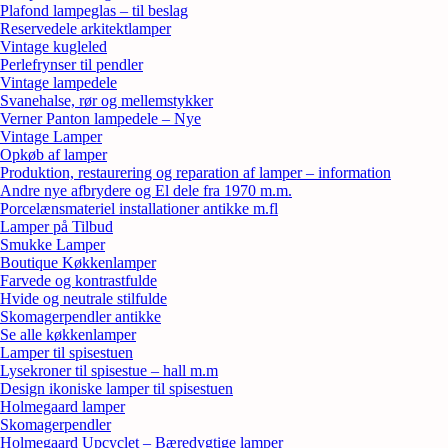
Plafond lampeglas – til beslag
Reservedele arkitektlamper
Vintage kugleled
Perlefrynser til pendler
Vintage lampedele
Svanehalse, rør og mellemstykker
Verner Panton lampedele – Nye
Vintage Lamper
Opkøb af lamper
Produktion, restaurering og reparation af lamper – information
Andre nye afbrydere og El dele fra 1970 m.m.
Porcelænsmateriel installationer antikke m.fl
Lamper på Tilbud
Smukke Lamper
Boutique Køkkenlamper
Farvede og kontrastfulde
Hvide og neutrale stilfulde
Skomagerpendler antikke
Se alle køkkenlamper
Lamper til spisestuen
Lysekroner til spisestue – hall m.m
Design ikoniske lamper til spisestuen
Holmegaard lamper
Skomagerpendler
Holmegaard Upcyclet – Bæredygtige lamper