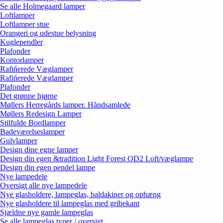
Se alle Holmegaard lamper
Loftlamper
Loftlamper stue
Orangeri og udestue belysning
Kuglependler
Plafonder
Kontorlamper
Rafińerede Væglamper
Rafińerede Væglamper
Plafonder
Det grønne hjørne
Møllers Herregårds lamper. Håndsamlede
Møllers Redesign Lamper
Stilfulde Bordlamper
Badeværelseslamper
Gulvlamper
Design dine egne lamper
Design din egen &tradition Light Forest OD2 Loft/væglampe
Design din egen pendel lampe
Nye lampedele
Oversigt alle nye lampedele
Nye glasholdere, lampeglas, baldakiner og ophæng
Nye glasholdere til lampeglas med gribekant
Sjældne nye gamle lampeglas
Se alle lampeglas typer / oversigt