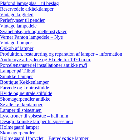
Plafond lampeglas – til beslag
Reservedele arkitektlamper
Vintage kugleled
Perlefrynser til pendler
Vintage lampedele
Svanehalse, rør og mellemstykker
Verner Panton lampedele – Nye
Vintage Lamper
Opkøb af lamper
Produktion, restaurering og reparation af lamper – information
Andre nye afbrydere og El dele fra 1970 m.m.
Porcelænsmateriel installationer antikke m.fl
Lamper på Tilbud
Smukke Lamper
Boutique Køkkenlamper
Farvede og kontrastfulde
Hvide og neutrale stilfulde
Skomagerpendler antikke
Se alle køkkenlamper
Lamper til spisestuen
Lysekroner til spisestue – hall m.m
Design ikoniske lamper til spisestuen
Holmegaard lamper
Skomagerpendler
Holmegaard Upcyclet – Bæredygtige lamper