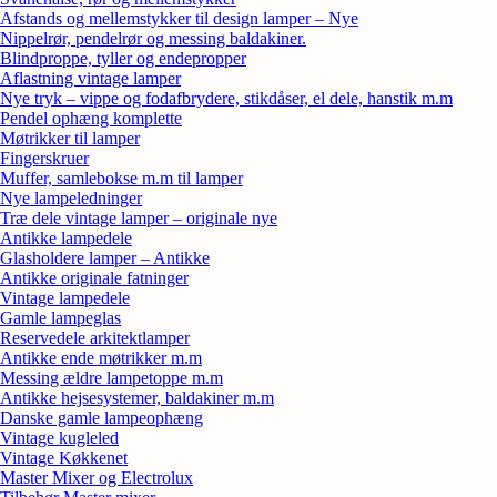
Afstands og mellemstykker til design lamper – Nye
Nippelrør, pendelrør og messing baldakiner.
Blindproppe, tyller og endepropper
Aflastning vintage lamper
Nye tryk – vippe og fodafbrydere, stikdåser, el dele, hanstik m.m
Pendel ophæng komplette
Møtrikker til lamper
Fingerskruer
Muffer, samlebokse m.m til lamper
Nye lampeledninger
Træ dele vintage lamper – originale nye
Antikke lampedele
Glasholdere lamper – Antikke
Antikke originale fatninger
Vintage lampedele
Gamle lampeglas
Reservedele arkitektlamper
Antikke ende møtrikker m.m
Messing ældre lampetoppe m.m
Antikke hejsesystemer, baldakiner m.m
Danske gamle lampeophæng
Vintage kugleled
Vintage Køkkenet
Master Mixer og Electrolux