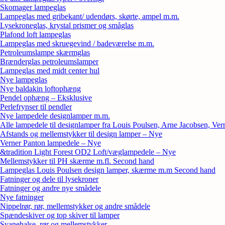
Skomager lampeglas
Lampeglas med gribekant/ udendørs, skørte, ampel m.m.
Lysekroneglas, krystal prismer og småglas
Plafond loft lampeglas
Lampeglas med skruegevind / badeværelse m.m.
Petroleumslampe skærmglas
Brænderglas petroleumslamper
Lampeglas med midt center hul
Nye lampeglas
Nye baldakin loftophæng
Pendel ophæng – Eksklusive
Perlefrynser til pendler
Nye lampedele designlamper m.m.
Alle lampedele til designlamper fra Louis Poulsen, Arne Jacobsen, Ver
Afstands og mellemstykker til design lamper – Nye
Verner Panton lampedele – Nye
&tradition Light Forest OD2 Loft/væglampedele – Nye
Mellemstykker til PH skærme m.fl. Second hand
Lampeglas Louis Poulsen design lamper, skærme m.m Second hand
Fatninger og dele til lysekroner
Fatninger og andre nye smådele
Nye fatninger
Nippelrør, rør, mellemstykker og andre smådele
Spændeskiver og top skiver til lamper
Svanehalse, rør og mellemstykker