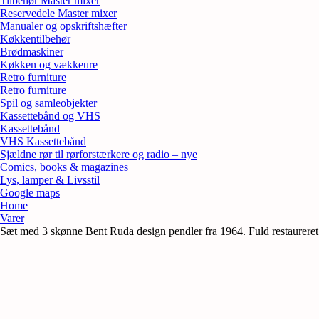
Tilbehør Master mixer
Reservedele Master mixer
Manualer og opskriftshæfter
Køkkentilbehør
Brødmaskiner
Køkken og vækkeure
Retro furniture
Retro furniture
Spil og samleobjekter
Kassettebånd og VHS
Kassettebånd
VHS Kassettebånd
Sjældne rør til rørforstærkere og radio – nye
Comics, books & magazines
Lys, lamper & Livsstil
Google maps
Home
Varer
Sæt med 3 skønne Bent Ruda design pendler fra 1964. Fuld restaurer