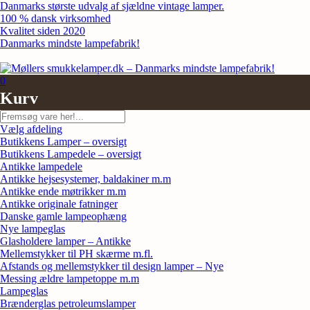
Skip
Danmarks største udvalg af sjældne vintage lamper.
to
100 % dansk virksomhed
content
Kvalitet siden 2020
Danmarks mindste lampefabrik!
0
Kurv
Søg
Vælg afdeling
Butikkens Lamper – oversigt
Butikkens Lampedele – oversigt
Antikke lampedele
Antikke hejsesystemer, baldakiner m.m
Antikke ende møtrikker m.m
Antikke originale fatninger
Danske gamle lampeophæng
Nye lampeglas
Glasholdere lamper – Antikke
Mellemstykker til PH skærme m.fl.
Afstands og mellemstykker til design lamper – Nye
Messing ældre lampetoppe m.m
Lampeglas
Brænderglas petroleumslamper