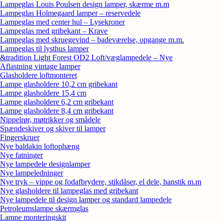
Lampeglas Louis Poulsen design lamper, skærme m.m
Lampeglas Holmegaard lamper – reservedele
Lampeglas med center hul – Lysekroner
Lampeglas med gribekant – Krave
Lampeglas med skruegevind – badeværelse, opgange m.m.
Lampeglas til lysthus lamper
&tradition Light Forest OD2 Loft/væglampedele – Nye
Aflastning vintage lamper
Glasholdere loftmonteret
Lampe glasholdere 10,2 cm gribekant
Lampe glasholdere 15,4 cm
Lampe glasholdere 6,2 cm gribekant
Lampe glasholdere 8,4 cm gribekant
Nippelrør, møtrikker og smådele
Spændeskiver og skiver til lamper
Fingerskruer
Nye baldakin loftophæng
Nye fatninger
Nye lampedele designlamper
Nye lampeledninger
Nye tryk – vippe og fodafbrydere, stikdåser, el dele, hanstik m.m
Nye glasholdere til lampeglas med gribekant
Nye lampedele til design lamper og standard lampedele
Petroleumslampe skærmglas
Lampe monteringskit