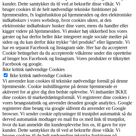
kunder. Dette samtykker du til ved at bekræfte disse vilkår. Vi
bruger cookies til de helt nødvendige tekniske funktioner på
hjemmesiden, fx loginfunktion på hjemmesiden og den elektroniske
indkøbskurv i vores webshop, hvor cookies sikrer, at den
elektroniske indkøbskurv husker dine varer, mens du handler eller
kigger videre på hjemmesiden. Vi ønsker høj sikkerhed hos vores
gæster og har derfor heller ikke integreret nogle sociale medier på
siden og du kan derfor ikke trykke “del produkt” eller lignende. Vi
har en separat Facebook og Instagram side. Her har du accepteret
Cookie betingelser da du accepterede vilkårene under din oprettelse
af bruger hos Facebook og Instagram. Vores produkter er tilknyttet
Facebook og google.
Ikke kritisk nødvendige Cookies
Ikke kritisk nødvendige Cookies
Vi anvender kun cookies til tekniske nødvendige formål på denne
hjemmeside. Cookie indstillingerne på denne hjemmeside er
aktiveret for at give dig den bedste oplevelse. Vi indsamler IKKE
dine cookies til markedsføringsformål. Vi registrerer dine cookies i
vores besøgsstatistik og anvender desuden google analytics. Google
registrerer dine besøg via google såfremt du anvender en Google
browser. Vi sender cookie oplysninger til trustpilot automatisk så du
derved automatisk modtager en mail fra os med link til trustpilot,
hvor du kan anmelde din kundeoplevelse hos os, til gavn for nye
kunder. Dette samtykker du til ved at bekræfte disse vilkår. Vi
bruger cookies til de helt nødvendige tekniske funktioner på