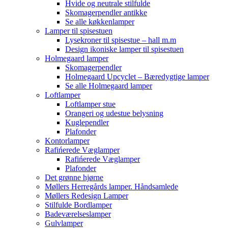
Hvide og neutrale stilfulde
Skomagerpendler antikke
Se alle køkkenlamper
Lamper til spisestuen
Lysekroner til spisestue – hall m.m
Design ikoniske lamper til spisestuen
Holmegaard lamper
Skomagerpendler
Holmegaard Upcyclet – Bæredygtige lamper
Se alle Holmegaard lamper
Loftlamper
Loftlamper stue
Orangeri og udestue belysning
Kuglependler
Plafonder
Kontorlamper
Rafińerede Væglamper
Rafińerede Væglamper
Plafonder
Det grønne hjørne
Møllers Herregårds lamper. Håndsamlede
Møllers Redesign Lamper
Stilfulde Bordlamper
Badeværelseslamper
Gulvlamper