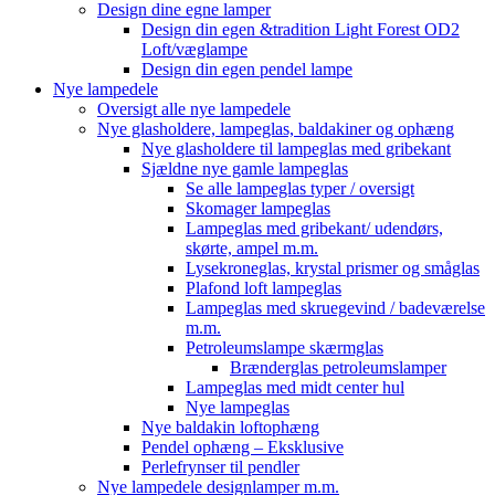
Design dine egne lamper
Design din egen &tradition Light Forest OD2
Loft/væglampe
Design din egen pendel lampe
Nye lampedele
Oversigt alle nye lampedele
Nye glasholdere, lampeglas, baldakiner og ophæng
Nye glasholdere til lampeglas med gribekant
Sjældne nye gamle lampeglas
Se alle lampeglas typer / oversigt
Skomager lampeglas
Lampeglas med gribekant/ udendørs,
skørte, ampel m.m.
Lysekroneglas, krystal prismer og småglas
Plafond loft lampeglas
Lampeglas med skruegevind / badeværelse
m.m.
Petroleumslampe skærmglas
Brænderglas petroleumslamper
Lampeglas med midt center hul
Nye lampeglas
Nye baldakin loftophæng
Pendel ophæng – Eksklusive
Perlefrynser til pendler
Nye lampedele designlamper m.m.