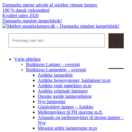
Skip
Danmarks største udvalg af sjældne vintage lamper.
to
100 % dansk virksomhed
content
Kvalitet siden 2020
Danmarks mindste lampefabrik!
Søg
0
Kurv
Vælg afdeling
Butikkens Lamper – oversigt
Butikkens Lampedele – oversigt
Antikke lampedele
Antikke hejsesystemer, baldakiner m.m
Antikke ende møtrikker m.m
Antikke originale fatninger
Danske gamle lampeophæng
Nye lampeglas
Glasholdere lamper – Antikke
Mellemstykker til PH skærme m.fl.
Afstands og mellemstykker til design lamper –
Nye
Messing ældre lampetoppe m.m