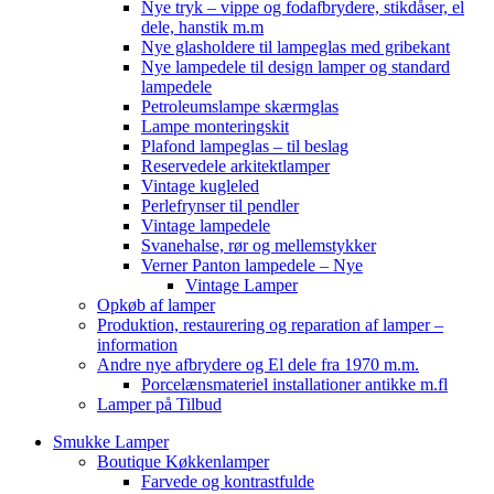
Nye tryk – vippe og fodafbrydere, stikdåser, el
dele, hanstik m.m
Nye glasholdere til lampeglas med gribekant
Nye lampedele til design lamper og standard
lampedele
Petroleumslampe skærmglas
Lampe monteringskit
Plafond lampeglas – til beslag
Reservedele arkitektlamper
Vintage kugleled
Perlefrynser til pendler
Vintage lampedele
Svanehalse, rør og mellemstykker
Verner Panton lampedele – Nye
Vintage Lamper
Opkøb af lamper
Produktion, restaurering og reparation af lamper –
information
Andre nye afbrydere og El dele fra 1970 m.m.
Porcelænsmateriel installationer antikke m.fl
Lamper på Tilbud
Smukke Lamper
Boutique Køkkenlamper
Farvede og kontrastfulde