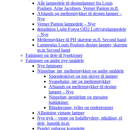
Alle lampedele til designlamper fra Louis
Poulsen, Arne Jacobsen, Verner Panton m.fl.
Afstands og mellemstykker til design lamper –
Nye
Verner Panton lampedele – Nye
&tradition Light Forest OD2 Loft/væglampedele
– Nye
Mellemstykker til PH skærme m.fl. Second hand
Lampeglas Louis Poulsen design lamper, skærme
m.m Second hand
Fatninger og dele til lysekroner
Fatninger og andre nye smådele
Nye fatninger
Nippelrør, rør, mellemstykker og andre smådele
Spændeskiver og top skiver til lamper
Svanehalse, rør og mellemstykker
Afstands og mellemstykker til design
lamper – Nye
Nippelrør, pendelrør og messing
baldakiner.
Blindproppe, tyller og endepropper
Aflastning vintage lamper
Nye tryk – vippe og fodafbrydere, stikdåser, el
dele, hanstik m.m
Pendel ophæng komplette