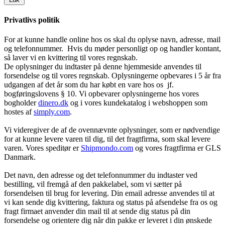
Privatlivs politik
For at kunne handle online hos os skal du oplyse navn, adresse, mail
og telefonnummer. Hvis du møder personligt op og handler kontant,
så laver vi en kvittering til vores regnskab.
De oplysninger du indtaster på denne hjemmeside anvendes til
forsendelse og til vores regnskab. Oplysningerne opbevares i 5 år fra
udgangen af det år som du har købt en vare hos os jf.
bogføringslovens § 10. Vi opbevarer oplysningerne hos vores
bogholder
dinero.dk
og i vores kundekatalog i webshoppen som
hostes af
simply.com
.
Vi videregiver de af de ovennævnte oplysninger, som er nødvendige
for at kunne levere varen til dig, til det fragtfirma, som skal levere
varen. Vores speditør er
Shipmondo.com
og vores fragtfirma er GLS
Danmark.
Det navn, den adresse og det telefonnummer du indtaster ved
bestilling, vil fremgå af den pakkelabel, som vi sætter på
forsendelsen til brug for levering. Din email adresse anvendes til at
vi kan sende dig kvittering, faktura og status på afsendelse fra os og
fragt firmaet anvender din mail til at sende dig status på din
forsendelse og orientere dig når din pakke er leveret i din ønskede