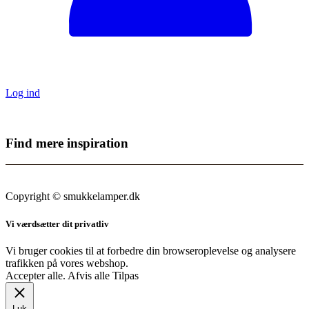
Log ind
Find mere inspiration
Sikker dansk webshop – SSL-krypteret & drevet fra Vestjylland
Copyright © smukkelamper.dk
Vi værdsætter dit privatliv
Vi bruger cookies til at forbedre din browseroplevelse og analysere
trafikken på vores webshop.
Accepter alle
.
Afvis alle
Tilpas
Luk