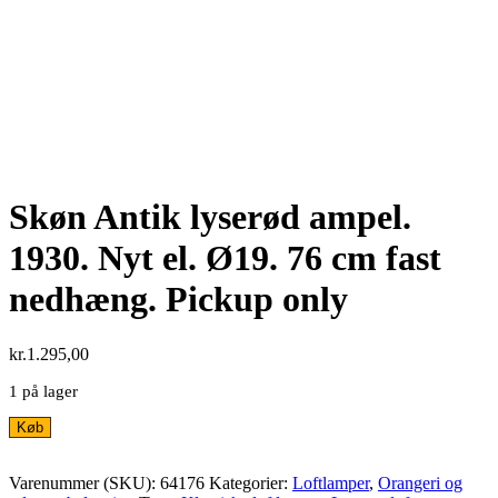
Skøn Antik lyserød ampel.
1930. Nyt el. Ø19. 76 cm fast
nedhæng. Pickup only
kr.
1.295,00
1 på lager
Skøn
Køb
Antik
lyserød
Varenummer (SKU):
64176
Kategorier:
Loftlamper
,
Orangeri og
ampel.