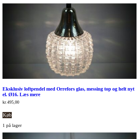
Eksklusiv loftpendel med Orrefors glas, messing top og helt nyt
el. Ø16. Læs mere
kr.
495,00
Køb
1 på lager