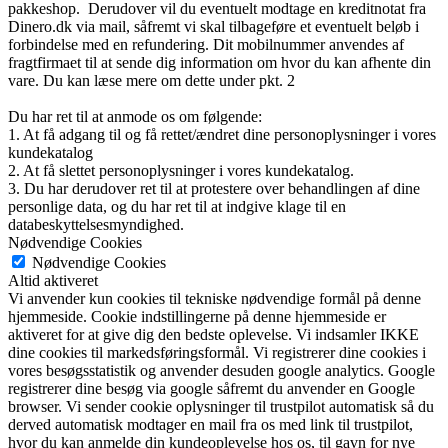
pakkeshop. Derudover vil du eventuelt modtage en kreditnotat fra
Dinero.dk via mail, såfremt vi skal tilbageføre et eventuelt beløb i
forbindelse med en refundering. Dit mobilnummer anvendes af
fragtfirmaet til at sende dig information om hvor du kan afhente din
vare. Du kan læse mere om dette under pkt. 2
Du har ret til at anmode os om følgende:
1. At få adgang til og få rettet/ændret dine personoplysninger i vores
kundekatalog
2. At få slettet personoplysninger i vores kundekatalog.
3. Du har derudover ret til at protestere over behandlingen af dine
personlige data, og du har ret til at indgive klage til en
databeskyttelsesmyndighed.
Nødvendige Cookies
Nødvendige Cookies
Altid aktiveret
Vi anvender kun cookies til tekniske nødvendige formål på denne
hjemmeside. Cookie indstillingerne på denne hjemmeside er
aktiveret for at give dig den bedste oplevelse. Vi indsamler IKKE
dine cookies til markedsføringsformål. Vi registrerer dine cookies i
vores besøgsstatistik og anvender desuden google analytics. Google
registrerer dine besøg via google såfremt du anvender en Google
browser. Vi sender cookie oplysninger til trustpilot automatisk så du
derved automatisk modtager en mail fra os med link til trustpilot,
hvor du kan anmelde din kundeoplevelse hos os, til gavn for nye