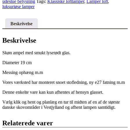
udestue belysning
Tags:
Klassiske loftlamper
,
Lamper loft
,
1930.
luksuriøse lamper
Nyt
el.
Ø19.
76
Beskrivelse
cm
fast
nedhæng.
Beskrivelse
Pickup
only
Skøn ampel med smukt lyserødt glas.
antal
Diameter 19 cm
Messing ophæng m.m
Vores værksted har monteret snoet stofledning, ny e27 fatning m.m
Denne enkelte vare kan kun afhentes af hensyn glasset.
Vælg klik og hent og planlæg en tur til midten af en af de største
danske skovområder i Vestjylland og afhent lampen samtidigt.
Relaterede varer