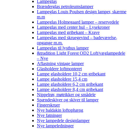
Lampeglas
Brænderglas petroleumslamper
Lampeglas Louis Poulsen design lamper, skærme
m.m
Lampeglas Holmegaard lamper – reservedele
Lampeglas med center hul – Lysekroner
Lampeglas med gribekant – Krave
Lampeglas med skruegevind – badeværelse,
opgange m.m.
Lampeglas til lysthus lamper
&tradition Light Forest OD2 Loft/væglampedele
– Nye
Aflastning vintage lamper
Glasholdere loftmonteret
Lampe glasholdere 10,2 cm gribekant
Lampe glasholdere 15,4 cm
Lampe glasholdere 6,2 cm gribekant
Lampe glasholdere 8,4 cm gribekant
Nippelrør, møtrikker og smådele
Spændeskiver og skiver til lamper
Fingerskruer
Nye baldakin loftophæng
Nye fatninger
Nye lampedele designlamper
Nye lampeledninger