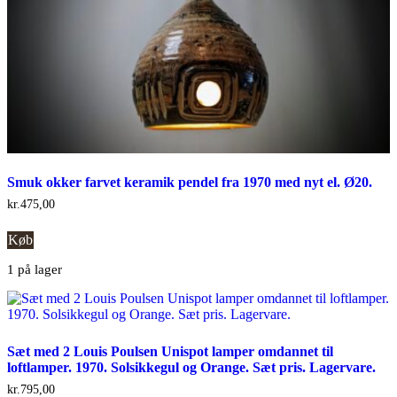
Smuk okker farvet keramik pendel fra 1970 med nyt el. Ø20.
kr.
475,00
Køb
1 på lager
Sæt med 2 Louis Poulsen Unispot lamper omdannet til
loftlamper. 1970. Solsikkegul og Orange. Sæt pris. Lagervare.
kr.
795,00