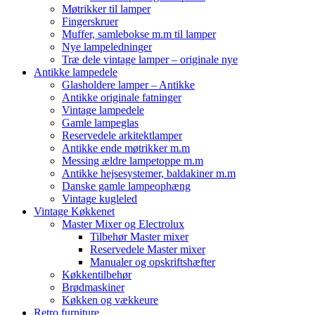
Møtrikker til lamper
Fingerskruer
Muffer, samlebokse m.m til lamper
Nye lampeledninger
Træ dele vintage lamper – originale nye
Antikke lampedele
Glasholdere lamper – Antikke
Antikke originale fatninger
Vintage lampedele
Gamle lampeglas
Reservedele arkitektlamper
Antikke ende møtrikker m.m
Messing ældre lampetoppe m.m
Antikke hejsesystemer, baldakiner m.m
Danske gamle lampeophæng
Vintage kugleled
Vintage Køkkenet
Master Mixer og Electrolux
Tilbehør Master mixer
Reservedele Master mixer
Manualer og opskriftshæfter
Køkkentilbehør
Brødmaskiner
Køkken og vækkeure
Retro furniture