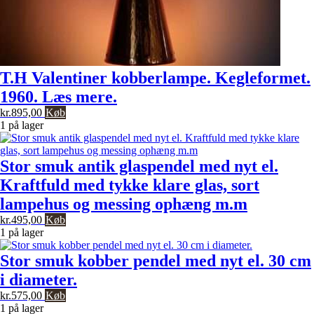
T.H Valentiner kobberlampe. Kegleformet.
1960. Læs mere.
kr.
895,00
Køb
1 på lager
Stor smuk antik glaspendel med nyt el.
Kraftfuld med tykke klare glas, sort
lampehus og messing ophæng m.m
kr.
495,00
Køb
1 på lager
Stor smuk kobber pendel med nyt el. 30 cm
i diameter.
kr.
575,00
Køb
1 på lager