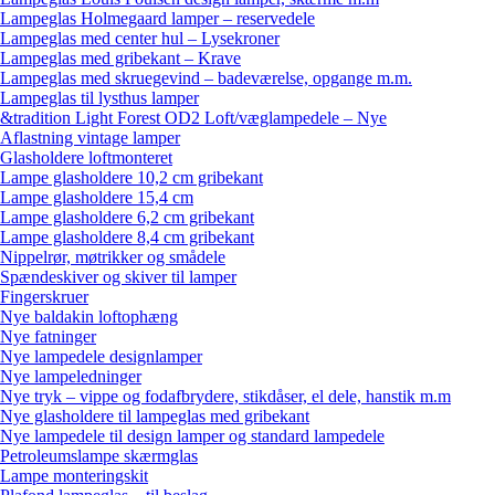
Lampeglas Holmegaard lamper – reservedele
Lampeglas med center hul – Lysekroner
Lampeglas med gribekant – Krave
Lampeglas med skruegevind – badeværelse, opgange m.m.
Lampeglas til lysthus lamper
&tradition Light Forest OD2 Loft/væglampedele – Nye
Aflastning vintage lamper
Glasholdere loftmonteret
Lampe glasholdere 10,2 cm gribekant
Lampe glasholdere 15,4 cm
Lampe glasholdere 6,2 cm gribekant
Lampe glasholdere 8,4 cm gribekant
Nippelrør, møtrikker og smådele
Spændeskiver og skiver til lamper
Fingerskruer
Nye baldakin loftophæng
Nye fatninger
Nye lampedele designlamper
Nye lampeledninger
Nye tryk – vippe og fodafbrydere, stikdåser, el dele, hanstik m.m
Nye glasholdere til lampeglas med gribekant
Nye lampedele til design lamper og standard lampedele
Petroleumslampe skærmglas
Lampe monteringskit