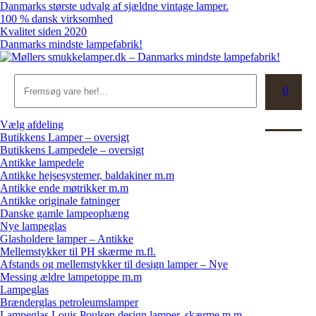
Skip
Danmarks største udvalg af sjældne vintage lamper.
to
100 % dansk virksomhed
content
Kvalitet siden 2020
Danmarks mindste lampefabrik!
Søg
0
Kurv
Vælg afdeling
Butikkens Lamper – oversigt
Butikkens Lampedele – oversigt
Antikke lampedele
Antikke hejsesystemer, baldakiner m.m
Antikke ende møtrikker m.m
Antikke originale fatninger
Danske gamle lampeophæng
Nye lampeglas
Glasholdere lamper – Antikke
Mellemstykker til PH skærme m.fl.
Afstands og mellemstykker til design lamper – Nye
Messing ældre lampetoppe m.m
Lampeglas
Brænderglas petroleumslamper
Lampeglas Louis Poulsen design lamper, skærme m.m