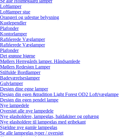
Se alle Holmegaard lamper
Loftlamper
Loftlamper stue
Orangeri og udestue belysning
Kuglependler
Plafonder
Kontorlamper
Rafińerede Væglamper
Rafińerede Væglamper
Plafonder
Det grønne hjørne
Møllers Herregårds lamper. Håndsamlede
Møllers Redesign Lamper
Stilfulde Bordlamper
Badeværelseslamper
Gulvlamper
Design dine egne lamper
Design din egen &tradition Light Forest OD2 Loft/væglampe
Design din egen pendel lampe
Nye lampedele
Oversigt alle nye lampedele
Nye glasholdere, lampeglas, baldakiner og ophæng
Nye glasholdere til lampeglas med gribekant
Sjældne nye gamle lampeglas
Se alle lampeglas typer / oversigt