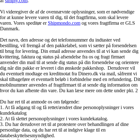
af
simply.com
.
Vi videregiver de af de ovennævnte oplysninger, som er nødvendige
for at kunne levere varen til dig, til det fragtfirma, som skal levere
varen. Vores speditør er
Shipmondo.com
og vores fragtfirma er GLS
Danmark.
Det navn, den adresse og det telefonnummer du indtaster ved
bestilling, vil fremgå af den pakkelabel, som vi sætter på forsendelsen
til brug for levering. Din email adresse anvendes til at vi kan sende dig
kvittering, faktura og status på afsendelse fra os og fragt firmaet
anvender din mail til at sende dig status på din forsendelse og orientere
dig når din pakke er leveret i din ønskede pakkeshop. Derudover vil
du eventuelt modtage en kreditnotat fra Dinero.dk via mail, såfremt vi
skal tilbageføre et eventuelt beløb i forbindelse med en refundering. Dit
mobilnummer anvendes af fragtfirmaet til at sende dig information om
hvor du kan afhente din vare. Du kan læse mere om dette under pkt. 2
Du har ret til at anmode os om følgende:
1. At få adgang til og få rettet/ændret dine personoplysninger i vores
kundekatalog
2. At få slettet personoplysninger i vores kundekatalog.
3. Du har derudover ret til at protestere over behandlingen af dine
personlige data, og du har ret til at indgive klage til en
databeskyttelsesmyndighed.