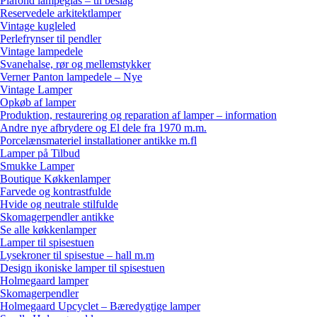
Plafond lampeglas – til beslag
Reservedele arkitektlamper
Vintage kugleled
Perlefrynser til pendler
Vintage lampedele
Svanehalse, rør og mellemstykker
Verner Panton lampedele – Nye
Vintage Lamper
Opkøb af lamper
Produktion, restaurering og reparation af lamper – information
Andre nye afbrydere og El dele fra 1970 m.m.
Porcelænsmateriel installationer antikke m.fl
Lamper på Tilbud
Smukke Lamper
Boutique Køkkenlamper
Farvede og kontrastfulde
Hvide og neutrale stilfulde
Skomagerpendler antikke
Se alle køkkenlamper
Lamper til spisestuen
Lysekroner til spisestue – hall m.m
Design ikoniske lamper til spisestuen
Holmegaard lamper
Skomagerpendler
Holmegaard Upcyclet – Bæredygtige lamper