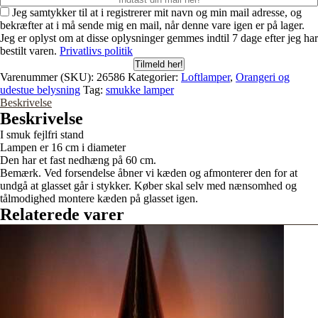
Jeg samtykker til at i registrerer mit navn og min mail adresse, og
bekræfter at i må sende mig en mail, når denne vare igen er på lager.
Jeg er oplyst om at disse oplysninger gemmes indtil 7 dage efter jeg har
bestilt varen.
Privatlivs politik
Tilmeld her!
Varenummer (SKU):
26586
Kategorier:
Loftlamper
,
Orangeri og
udestue belysning
Tag:
smukke lamper
Beskrivelse
Beskrivelse
I smuk fejlfri stand
Lampen er 16 cm i diameter
Den har et fast nedhæng på 60 cm.
Bemærk. Ved forsendelse åbner vi kæden og afmonterer den for at
undgå at glasset går i stykker. Køber skal selv med nænsomhed og
tålmodighed montere kæden på glasset igen.
Relaterede varer