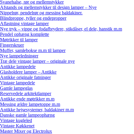
Svanehalse, rør og mellemstykker
Afstands og mellemstykker til design lamper – Nye
Nippelrør, pendelrør og messing baldakiner.
Blindproppe, tyller og endepropper
Aflastning vintage lamper
Nye tryk – vippe og fodafbrydere, stikdåser, el dele, hanstik m.m
Pendel ophæng komplette
Møtrikker til lamper
Fingerskruer
Muffer, samlebokse m.m til lamper
Nye lampeledninger
Træ dele vintage lamper – originale nye
Antikke lampedele
Glasholdere lamper – Antikke
Antikke originale fatninger
Vintage lampedele
Gamle lampeglas
Reservedele arkitektlamper
Antikke ende møtrikker m.m
Messing ældre lampetoppe m.m
Antikke hejsesystemer, baldakiner m.m
Danske gamle lampeophæng
Vintage kugleled
Vintage Køkkenet
Master Mixer og Electrolux