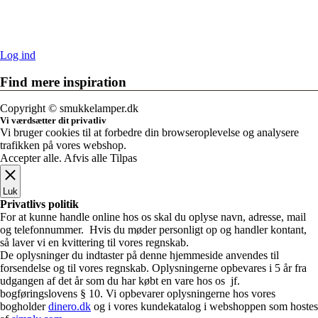
Log ind
Find mere inspiration
Sikker dansk webshop – SSL-krypteret & drevet fra Vestjylland
Copyright © smukkelamper.dk
Vi værdsætter dit privatliv
Vi bruger cookies til at forbedre din browseroplevelse og analysere
trafikken på vores webshop.
Accepter alle
.
Afvis alle
Tilpas
Luk
Privatlivs politik
For at kunne handle online hos os skal du oplyse navn, adresse, mail
og telefonnummer. Hvis du møder personligt op og handler kontant,
så laver vi en kvittering til vores regnskab.
De oplysninger du indtaster på denne hjemmeside anvendes til
forsendelse og til vores regnskab. Oplysningerne opbevares i 5 år fra
udgangen af det år som du har købt en vare hos os jf.
bogføringslovens § 10. Vi opbevarer oplysningerne hos vores
bogholder
dinero.dk
og i vores kundekatalog i webshoppen som hostes