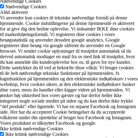
Nødvendige Cookies
Nødvendige Cookies
Altid aktiveret
Vi anvender kun cookies til tekniske nødvendige formål på denne
hjemmeside. Cookie indstillingerne på denne hjemmeside er aktiveret
for at give dig den bedste oplevelse. Vi indsamler IKKE dine cookies
til markedsføringsformål. Vi registrerer dine cookies i vores
besøgsstatistik og anvender desuden google analytics. Google
registrerer dine besøg via google såfremt du anvender en Google
browser. Vi sender cookie oplysninger til trustpilot automatisk så du
derved automatisk modtager en mail fra os med link til trustpilot, hvor
du kan anmelde din kundeoplevelse hos os, til gavn for nye kunder.
Dette samtykker du til ved at bekræfte disse vilkår. Vi bruger cookies
til de helt nødvendige tekniske funktioner på hjemmesiden, fx
loginfunktion på hjemmesiden og den elektroniske indkøbskurv i vores
webshop, hvor cookies sikrer, at den elektroniske indkøbskurv husker
dine varer, mens du handler eller kigger videre på hjemmesiden. Vi
ønsker høj sikkerhed hos vores gæster og har derfor heller ikke
integreret nogle sociale medier på siden og du kan derfor ikke trykke
“del produkt” eller lignende. Vi har en separat Facebook og Instagram
side. Her har du accepteret Cookie betingelser da du accepterede
vilkårene under din oprettelse af bruger hos Facebook og Instagram.
Vores produkter er tilknyttet Facebook og google.
Ikke kritisk nødvendige Cookies
Ikke kritisk nødvendige Cookies