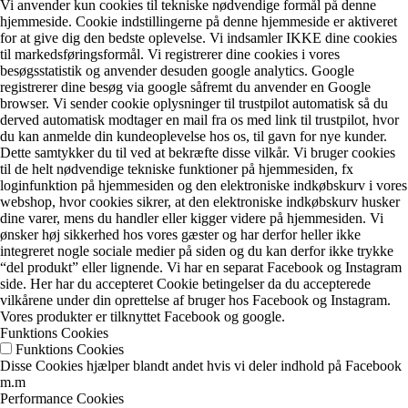
Vi anvender kun cookies til tekniske nødvendige formål på denne
hjemmeside. Cookie indstillingerne på denne hjemmeside er aktiveret
for at give dig den bedste oplevelse. Vi indsamler IKKE dine cookies
til markedsføringsformål. Vi registrerer dine cookies i vores
besøgsstatistik og anvender desuden google analytics. Google
registrerer dine besøg via google såfremt du anvender en Google
browser. Vi sender cookie oplysninger til trustpilot automatisk så du
derved automatisk modtager en mail fra os med link til trustpilot, hvor
du kan anmelde din kundeoplevelse hos os, til gavn for nye kunder.
Dette samtykker du til ved at bekræfte disse vilkår. Vi bruger cookies
til de helt nødvendige tekniske funktioner på hjemmesiden, fx
loginfunktion på hjemmesiden og den elektroniske indkøbskurv i vores
webshop, hvor cookies sikrer, at den elektroniske indkøbskurv husker
dine varer, mens du handler eller kigger videre på hjemmesiden. Vi
ønsker høj sikkerhed hos vores gæster og har derfor heller ikke
integreret nogle sociale medier på siden og du kan derfor ikke trykke
“del produkt” eller lignende. Vi har en separat Facebook og Instagram
side. Her har du accepteret Cookie betingelser da du accepterede
vilkårene under din oprettelse af bruger hos Facebook og Instagram.
Vores produkter er tilknyttet Facebook og google.
Funktions Cookies
Funktions Cookies
Disse Cookies hjælper blandt andet hvis vi deler indhold på Facebook
m.m
Performance Cookies