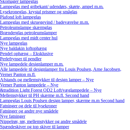
Skomager lampeglas
Lampeglas med gribekant/ udendørs, skørte, ampel m.m.
Lysekroneglas, krystal prismer og småglas
Plafond loft lampeglas
Lampeglas med skruegevind / badeværelse m.m.
Petroleumslampe skærmglas
Brænderglas petroleumslamper
Lampeglas med midt center hul
Nye lampeglas
Nye baldakin loftophæng
Pendel ophæng – Eksklusive
Perlefrynser til pendler
Nye lampedele designlamper m.m.
Alle lampedele til designlamper fra Louis Poulsen, Arne Jacobsen,
Verner Panton m.fl.
Afstands og mellemstykker til design lamper – Nye
Verner Panton lampedele – Nye
&tradition Light Forest OD2 Loft/væglampedele – Nye
Mellemstykker til PH skærme m.fl. Second hand
Lampeglas Louis Poulsen design lamper, skærme m.m Second hand
Fatninger og dele til lysekroner
Fatninger og andre nye smådele
Nye fatninger
Nippelrør, rør, mellemstykker og andre smådele
Spændeskiver og top skiver til lamper