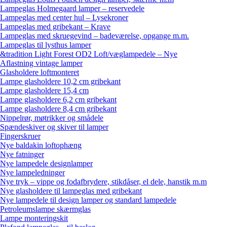
Lampeglas Holmegaard lamper – reservedele
Lampeglas med center hul – Lysekroner
Lampeglas med gribekant – Krave
Lampeglas med skruegevind – badeværelse, opgange m.m.
Lampeglas til lysthus lamper
&tradition Light Forest OD2 Loft/væglampedele – Nye
Aflastning vintage lamper
Glasholdere loftmonteret
Lampe glasholdere 10,2 cm gribekant
Lampe glasholdere 15,4 cm
Lampe glasholdere 6,2 cm gribekant
Lampe glasholdere 8,4 cm gribekant
Nippelrør, møtrikker og smådele
Spændeskiver og skiver til lamper
Fingerskruer
Nye baldakin loftophæng
Nye fatninger
Nye lampedele designlamper
Nye lampeledninger
Nye tryk – vippe og fodafbrydere, stikdåser, el dele, hanstik m.m
Nye glasholdere til lampeglas med gribekant
Nye lampedele til design lamper og standard lampedele
Petroleumslampe skærmglas
Lampe monteringskit