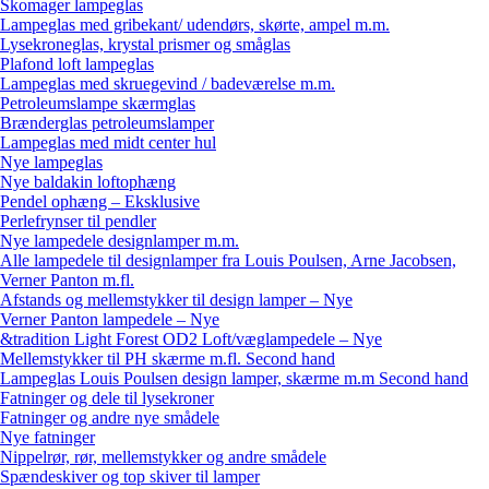
Skomager lampeglas
Lampeglas med gribekant/ udendørs, skørte, ampel m.m.
Lysekroneglas, krystal prismer og småglas
Plafond loft lampeglas
Lampeglas med skruegevind / badeværelse m.m.
Petroleumslampe skærmglas
Brænderglas petroleumslamper
Lampeglas med midt center hul
Nye lampeglas
Nye baldakin loftophæng
Pendel ophæng – Eksklusive
Perlefrynser til pendler
Nye lampedele designlamper m.m.
Alle lampedele til designlamper fra Louis Poulsen, Arne Jacobsen,
Verner Panton m.fl.
Afstands og mellemstykker til design lamper – Nye
Verner Panton lampedele – Nye
&tradition Light Forest OD2 Loft/væglampedele – Nye
Mellemstykker til PH skærme m.fl. Second hand
Lampeglas Louis Poulsen design lamper, skærme m.m Second hand
Fatninger og dele til lysekroner
Fatninger og andre nye smådele
Nye fatninger
Nippelrør, rør, mellemstykker og andre smådele
Spændeskiver og top skiver til lamper