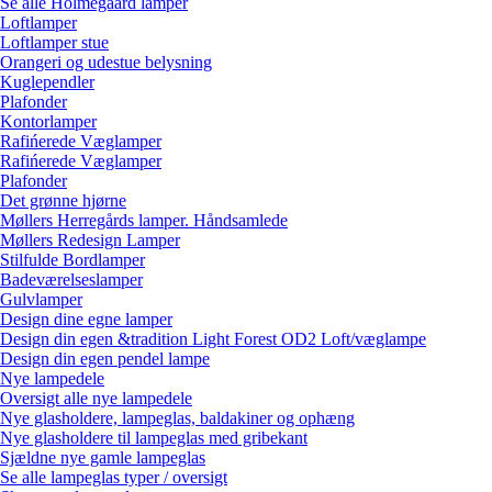
Se alle Holmegaard lamper
Loftlamper
Loftlamper stue
Orangeri og udestue belysning
Kuglependler
Plafonder
Kontorlamper
Rafińerede Væglamper
Rafińerede Væglamper
Plafonder
Det grønne hjørne
Møllers Herregårds lamper. Håndsamlede
Møllers Redesign Lamper
Stilfulde Bordlamper
Badeværelseslamper
Gulvlamper
Design dine egne lamper
Design din egen &tradition Light Forest OD2 Loft/væglampe
Design din egen pendel lampe
Nye lampedele
Oversigt alle nye lampedele
Nye glasholdere, lampeglas, baldakiner og ophæng
Nye glasholdere til lampeglas med gribekant
Sjældne nye gamle lampeglas
Se alle lampeglas typer / oversigt