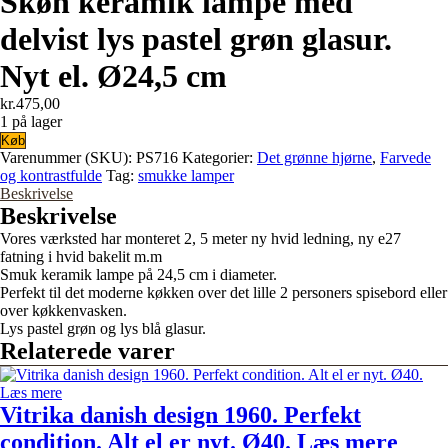
Skøn keramik lampe med
delvist lys pastel grøn glasur.
Nyt el. Ø24,5 cm
kr.
475,00
1 på lager
Skøn
Køb
keramik
Varenummer (SKU):
PS716
Kategorier:
Det grønne hjørne
,
Farvede
lampe
og kontrastfulde
Tag:
smukke lamper
med
Beskrivelse
delvist
Beskrivelse
lys
Vores værksted har monteret 2, 5 meter ny hvid ledning, ny e27
pastel
fatning i hvid bakelit m.m
grøn
Smuk keramik lampe på 24,5 cm i diameter.
glasur.
Perfekt til det moderne køkken over det lille 2 personers spisebord eller
Nyt
over køkkenvasken.
el.
Lys pastel grøn og lys blå glasur.
Ø24,5
Relaterede varer
cm
antal
Vitrika danish design 1960. Perfekt
condition. Alt el er nyt. Ø40. Læs mere