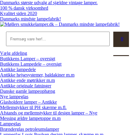
Skip
Danmarks største udvalg af sjældne vintage lamper.
to
100 % dansk virksomhed
content
Kvalitet siden 2020
Danmarks mindste lampefabrik!
Søg
0
Kurv
Vælg afdeling
Butikkens Lamper – oversigt
Butikkens Lampedele – oversigt
Antikke lampedele
Antikke hejsesystemer, baldakiner m.m
Antikke ende møtrikker m.m
Antikke originale fatninger
Danske gamle lampeophæng
Nye lampeglas
Glasholdere lamper – Antikke
Mellemstykker til PH skærme m.fl.
Afstands og mellemstykker til design lamper – Nye
Messing ældre lampetoppe m.m
Lampeglas
Brænderglas petroleumslamper
Lampeglas Louis Poulsen design lamper, skærme m.m