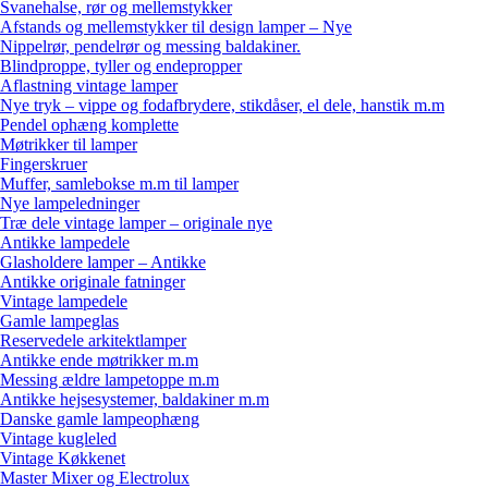
Svanehalse, rør og mellemstykker
Afstands og mellemstykker til design lamper – Nye
Nippelrør, pendelrør og messing baldakiner.
Blindproppe, tyller og endepropper
Aflastning vintage lamper
Nye tryk – vippe og fodafbrydere, stikdåser, el dele, hanstik m.m
Pendel ophæng komplette
Møtrikker til lamper
Fingerskruer
Muffer, samlebokse m.m til lamper
Nye lampeledninger
Træ dele vintage lamper – originale nye
Antikke lampedele
Glasholdere lamper – Antikke
Antikke originale fatninger
Vintage lampedele
Gamle lampeglas
Reservedele arkitektlamper
Antikke ende møtrikker m.m
Messing ældre lampetoppe m.m
Antikke hejsesystemer, baldakiner m.m
Danske gamle lampeophæng
Vintage kugleled
Vintage Køkkenet
Master Mixer og Electrolux