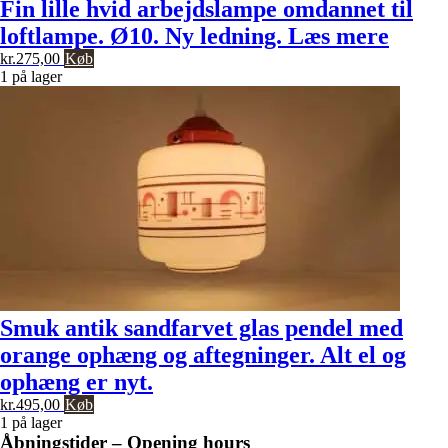
Fin lille hvid arbejdslampe omdannet til
loftlampe. Ø10. Ny ledning. Læs mere
kr.
275,00
Køb
1 på lager
Smuk antik sandfarvet glas pendel med
orange ophæng og aftegninger. Alt el og
ophæng er nyt.
kr.
495,00
Køb
1 på lager
Åbningstider – Opening hours