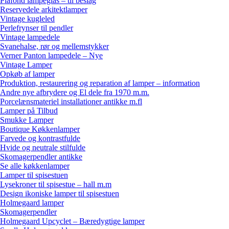
Plafond lampeglas – til beslag
Reservedele arkitektlamper
Vintage kugleled
Perlefrynser til pendler
Vintage lampedele
Svanehalse, rør og mellemstykker
Verner Panton lampedele – Nye
Vintage Lamper
Opkøb af lamper
Produktion, restaurering og reparation af lamper – information
Andre nye afbrydere og El dele fra 1970 m.m.
Porcelænsmateriel installationer antikke m.fl
Lamper på Tilbud
Smukke Lamper
Boutique Køkkenlamper
Farvede og kontrastfulde
Hvide og neutrale stilfulde
Skomagerpendler antikke
Se alle køkkenlamper
Lamper til spisestuen
Lysekroner til spisestue – hall m.m
Design ikoniske lamper til spisestuen
Holmegaard lamper
Skomagerpendler
Holmegaard Upcyclet – Bæredygtige lamper