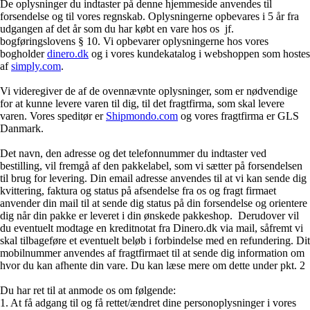
De oplysninger du indtaster på denne hjemmeside anvendes til
forsendelse og til vores regnskab. Oplysningerne opbevares i 5 år fra
udgangen af det år som du har købt en vare hos os jf.
bogføringslovens § 10. Vi opbevarer oplysningerne hos vores
bogholder
dinero.dk
og i vores kundekatalog i webshoppen som hostes
af
simply.com
.
Vi videregiver de af de ovennævnte oplysninger, som er nødvendige
for at kunne levere varen til dig, til det fragtfirma, som skal levere
varen. Vores speditør er
Shipmondo.com
og vores fragtfirma er GLS
Danmark.
Det navn, den adresse og det telefonnummer du indtaster ved
bestilling, vil fremgå af den pakkelabel, som vi sætter på forsendelsen
til brug for levering. Din email adresse anvendes til at vi kan sende dig
kvittering, faktura og status på afsendelse fra os og fragt firmaet
anvender din mail til at sende dig status på din forsendelse og orientere
dig når din pakke er leveret i din ønskede pakkeshop. Derudover vil
du eventuelt modtage en kreditnotat fra Dinero.dk via mail, såfremt vi
skal tilbageføre et eventuelt beløb i forbindelse med en refundering. Dit
mobilnummer anvendes af fragtfirmaet til at sende dig information om
hvor du kan afhente din vare. Du kan læse mere om dette under pkt. 2
Du har ret til at anmode os om følgende:
1. At få adgang til og få rettet/ændret dine personoplysninger i vores