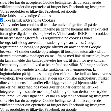
side. Her har du accepteret Cookie betingelser da du accepterede
vilkårene under din oprettelse af bruger hos Facebook og Instagram.
Vores produkter er tilknyttet Facebook og google.
Ikke kritisk nødvendige Cookies
Ikke kritisk nødvendige Cookies
Vi anvender kun cookies til tekniske nødvendige formål på denne
hjemmeside. Cookie indstillingerne på denne hjemmeside er aktiveret
for at give dig den bedste oplevelse. Vi indsamler IKKE dine cookies
til markedsføringsformål. Vi registrerer dine cookies i vores
besøgsstatistik og anvender desuden google analytics. Google
registrerer dine besøg via google såfremt du anvender en Google
browser. Vi sender cookie oplysninger til trustpilot automatisk så du
derved automatisk modtager en mail fra os med link til trustpilot, hvor
du kan anmelde din kundeoplevelse hos os, til gavn for nye kunder.
Dette samtykker du til ved at bekræfte disse vilkår. Vi bruger cookies
til de helt nødvendige tekniske funktioner på hjemmesiden, fx
loginfunktion på hjemmesiden og den elektroniske indkøbskurv i vores
webshop, hvor cookies sikrer, at den elektroniske indkøbskurv husker
dine varer, mens du handler eller kigger videre på hjemmesiden. Vi
ønsker høj sikkerhed hos vores gæster og har derfor heller ikke
integreret nogle sociale medier på siden og du kan derfor ikke trykke
“del produkt” eller lignende. Vi har en separat Facebook og Instagram
side. Her har du accepteret Cookie betingelser da du accepterede
vilkårene under din oprettelse af bruger hos Facebook og Instagram.
Vores produkter er tilknyttet Facebook og google.