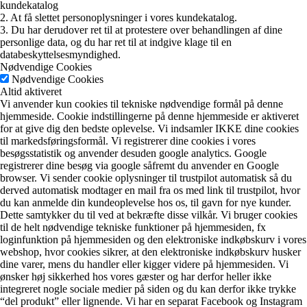
kundekatalog
2. At få slettet personoplysninger i vores kundekatalog.
3. Du har derudover ret til at protestere over behandlingen af dine
personlige data, og du har ret til at indgive klage til en
databeskyttelsesmyndighed.
Nødvendige Cookies
Nødvendige Cookies
Altid aktiveret
Vi anvender kun cookies til tekniske nødvendige formål på denne
hjemmeside. Cookie indstillingerne på denne hjemmeside er aktiveret
for at give dig den bedste oplevelse. Vi indsamler IKKE dine cookies
til markedsføringsformål. Vi registrerer dine cookies i vores
besøgsstatistik og anvender desuden google analytics. Google
registrerer dine besøg via google såfremt du anvender en Google
browser. Vi sender cookie oplysninger til trustpilot automatisk så du
derved automatisk modtager en mail fra os med link til trustpilot, hvor
du kan anmelde din kundeoplevelse hos os, til gavn for nye kunder.
Dette samtykker du til ved at bekræfte disse vilkår. Vi bruger cookies
til de helt nødvendige tekniske funktioner på hjemmesiden, fx
loginfunktion på hjemmesiden og den elektroniske indkøbskurv i vores
webshop, hvor cookies sikrer, at den elektroniske indkøbskurv husker
dine varer, mens du handler eller kigger videre på hjemmesiden. Vi
ønsker høj sikkerhed hos vores gæster og har derfor heller ikke
integreret nogle sociale medier på siden og du kan derfor ikke trykke
“del produkt” eller lignende. Vi har en separat Facebook og Instagram