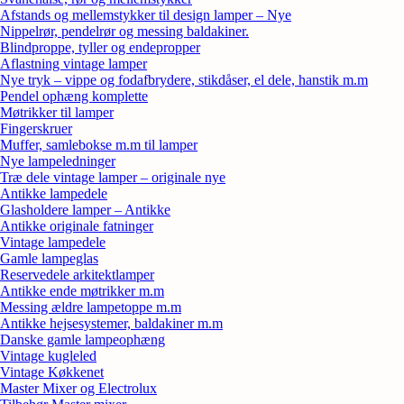
Afstands og mellemstykker til design lamper – Nye
Nippelrør, pendelrør og messing baldakiner.
Blindproppe, tyller og endepropper
Aflastning vintage lamper
Nye tryk – vippe og fodafbrydere, stikdåser, el dele, hanstik m.m
Pendel ophæng komplette
Møtrikker til lamper
Fingerskruer
Muffer, samlebokse m.m til lamper
Nye lampeledninger
Træ dele vintage lamper – originale nye
Antikke lampedele
Glasholdere lamper – Antikke
Antikke originale fatninger
Vintage lampedele
Gamle lampeglas
Reservedele arkitektlamper
Antikke ende møtrikker m.m
Messing ældre lampetoppe m.m
Antikke hejsesystemer, baldakiner m.m
Danske gamle lampeophæng
Vintage kugleled
Vintage Køkkenet
Master Mixer og Electrolux