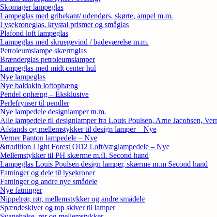
Skomager lampeglas
Lampeglas med gribekant/ udendørs, skørte, ampel m.m.
Lysekroneglas, krystal prismer og småglas
Plafond loft lampeglas
Lampeglas med skruegevind / badeværelse m.m.
Petroleumslampe skærmglas
Brænderglas petroleumslamper
Lampeglas med midt center hul
Nye lampeglas
Nye baldakin loftophæng
Pendel ophæng – Eksklusive
Perlefrynser til pendler
Nye lampedele designlamper m.m.
Alle lampedele til designlamper fra Louis Poulsen, Arne Jacobsen, Ver
Afstands og mellemstykker til design lamper – Nye
Verner Panton lampedele – Nye
&tradition Light Forest OD2 Loft/væglampedele – Nye
Mellemstykker til PH skærme m.fl. Second hand
Lampeglas Louis Poulsen design lamper, skærme m.m Second hand
Fatninger og dele til lysekroner
Fatninger og andre nye smådele
Nye fatninger
Nippelrør, rør, mellemstykker og andre smådele
Spændeskiver og top skiver til lamper
Svanehalse, rør og mellemstykker