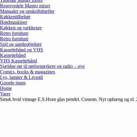
Tilbehør Master mixer
Reservedele Master mixer
Manualer og opskriftshæfter
Køkkentilbehør
Brødmaskiner
Køkken og vækkeure
Retro furniture
Retro furniture
Spil og samleobjekter
Kassettebånd og VHS
Kassettebånd
VHS Kassettebånd
Sjældne rør til rørforstærkere og radio – nye
Comics, books & magazines
Lys, lamper & Livsstil
Google maps
Home
Varer
Smuk hvid vintage E.S.Horn glas pendel. Custom. Nyt ophæng og el. 2