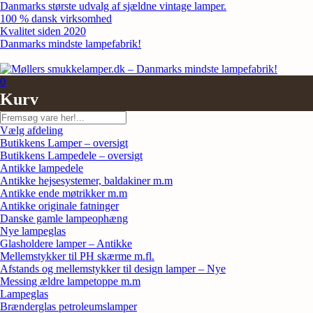
Skip
Danmarks største udvalg af sjældne vintage lamper.
to
100 % dansk virksomhed
content
Kvalitet siden 2020
Danmarks mindste lampefabrik!
0
Kurv
Søg
Vælg afdeling
Butikkens Lamper – oversigt
Butikkens Lampedele – oversigt
Antikke lampedele
Antikke hejsesystemer, baldakiner m.m
Antikke ende møtrikker m.m
Antikke originale fatninger
Danske gamle lampeophæng
Nye lampeglas
Glasholdere lamper – Antikke
Mellemstykker til PH skærme m.fl.
Afstands og mellemstykker til design lamper – Nye
Messing ældre lampetoppe m.m
Lampeglas
Brænderglas petroleumslamper