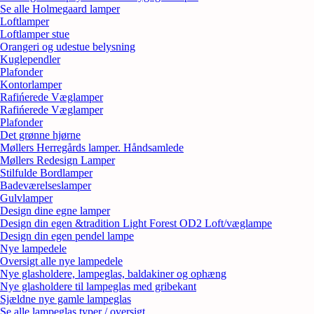
Se alle Holmegaard lamper
Loftlamper
Loftlamper stue
Orangeri og udestue belysning
Kuglependler
Plafonder
Kontorlamper
Rafińerede Væglamper
Rafińerede Væglamper
Plafonder
Det grønne hjørne
Møllers Herregårds lamper. Håndsamlede
Møllers Redesign Lamper
Stilfulde Bordlamper
Badeværelseslamper
Gulvlamper
Design dine egne lamper
Design din egen &tradition Light Forest OD2 Loft/væglampe
Design din egen pendel lampe
Nye lampedele
Oversigt alle nye lampedele
Nye glasholdere, lampeglas, baldakiner og ophæng
Nye glasholdere til lampeglas med gribekant
Sjældne nye gamle lampeglas
Se alle lampeglas typer / oversigt