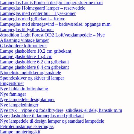
Lampeglas Louis Poulsen design lamper, skærme m.m
Lampeglas Holmegaard lamper – reservedele
Lampeglas med center hul – Lysekroner
Lampeglas med gribekant – Krave
Lampeglas med skruegevind – badeværelse, opgange m.m.
Lampeglas til lysthus lamper
&tradition Light Forest OD2 Loft/væglampedele – Nye
Aflastning vintage lamper
Glasholdere loftmonteret
Lampe glasholdere 10,2 cm gribekant
Lampe glasholdere 15,4 cm
Lampe glasholdere 6,2 cm gribekant
Lampe glasholdere 8,4 cm gribekant
Nippelrør, møtrikker og smådele
Spændeskiver og skiver til lamper
Fingerskruer
Nye baldakin loftophæng
Nye fatninger
Nye lampedele designlamper
Nye lampeledninger
Nye tryk – vippe og fodafbrydere, stikdåser, el dele, hanstik m.m
Nye glasholdere til lampeglas med gribekant
Nye lampedele til design lamper og standard lampedele
Petroleumslampe skærmglas
Lampe monteringskit