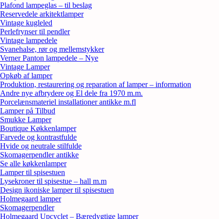
Plafond lampeglas – til beslag
Reservedele arkitektlamper
Vintage kugleled
Perlefrynser til pendler
Vintage lampedele
Svanehalse, rør og mellemstykker
Verner Panton lampedele – Nye
Vintage Lamper
Opkøb af lamper
Produktion, restaurering og reparation af lamper – information
Andre nye afbrydere og El dele fra 1970 m.m.
Porcelænsmateriel installationer antikke m.fl
Lamper på Tilbud
Smukke Lamper
Boutique Køkkenlamper
Farvede og kontrastfulde
Hvide og neutrale stilfulde
Skomagerpendler antikke
Se alle køkkenlamper
Lamper til spisestuen
Lysekroner til spisestue – hall m.m
Design ikoniske lamper til spisestuen
Holmegaard lamper
Skomagerpendler
Holmegaard Upcyclet – Bæredygtige lamper