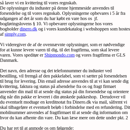
så laver vi en kvittering til vores regnskab.
De oplysninger du indtaster på denne hjemmeside anvendes til
forsendelse og til vores regnskab. Oplysningerne opbevares i 5 år fra
udgangen af det år som du har købt en vare hos os jf.
bogføringslovens § 10. Vi opbevarer oplysningerne hos vores
bogholder
dinero.dk
og i vores kundekatalog i webshoppen som hostes
af
simply.com
.
Vi videregiver de af de ovennævnte oplysninger, som er nødvendige
for at kunne levere varen til dig, til det fragtfirma, som skal levere
varen. Vores speditør er
Shipmondo.com
og vores fragtfirma er GLS
Danmark.
Det navn, den adresse og det telefonnummer du indtaster ved
bestilling, vil fremgå af den pakkelabel, som vi sætter på forsendelsen
til brug for levering. Din email adresse anvendes til at vi kan sende dig
kvittering, faktura og status på afsendelse fra os og fragt firmaet
anvender din mail til at sende dig status på din forsendelse og orientere
dig når din pakke er leveret i din ønskede pakkeshop. Derudover vil
du eventuelt modtage en kreditnotat fra Dinero.dk via mail, såfremt vi
skal tilbageføre et eventuelt beløb i forbindelse med en refundering. Dit
mobilnummer anvendes af fragtfirmaet til at sende dig information om
hvor du kan afhente din vare. Du kan læse mere om dette under pkt. 2
Du har ret til at anmode os om følgende: