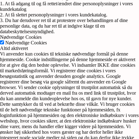
1. At få adgang til og få rettet/ændret dine personoplysninger i vores
kundekatalog
2. At få slettet personoplysninger i vores kundekatalog.
3. Du har derudover ret til at protestere over behandlingen af dine
personlige data, og du har ret til at indgive klage til en
databeskyttelsesmyndighed.
Nødvendige Cookies
Nødvendige Cookies
Altid aktiveret
Vi anvender kun cookies til tekniske nødvendige formål på denne
hjemmeside. Cookie indstillingerne på denne hjemmeside er aktiveret
for at give dig den bedste oplevelse. Vi indsamler IKKE dine cookies
til markedsføringsformål. Vi registrerer dine cookies i vores
besøgsstatistik og anvender desuden google analytics. Google
registrerer dine besøg via google såfremt du anvender en Google
browser. Vi sender cookie oplysninger til trustpilot automatisk så du
derved automatisk modtager en mail fra os med link til trustpilot, hvor
du kan anmelde din kundeoplevelse hos os, til gavn for nye kunder.
Dette samtykker du til ved at bekræfte disse vilkår. Vi bruger cookies
til de helt nødvendige tekniske funktioner på hjemmesiden, fx
loginfunktion på hjemmesiden og den elektroniske indkøbskurv i vores
webshop, hvor cookies sikrer, at den elektroniske indkøbskurv husker
dine varer, mens du handler eller kigger videre på hjemmesiden. Vi
ønsker høj sikkerhed hos vores gæster og har derfor heller ikke
integreret nogle sociale medier på siden og du kan derfor ikke trykke