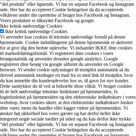
“del produkt” eller lignende. Vi har en separat Facebook og Instagram
side. Her har du accepteret Cookie betingelser da du accepterede
vilkårene under din oprettelse af bruger hos Facebook og Instagram.
Vores produkter er tilknyttet Facebook og google.
Ikke kritisk nødvendige Cookies
Ikke kritisk nødvendige Cookies
Vi anvender kun cookies til tekniske nødvendige formål på denne
hjemmeside. Cookie indstillingerne på denne hjemmeside er aktiveret
for at give dig den bedste oplevelse. Vi indsamler IKKE dine cookies
til markedsføringsformål. Vi registrerer dine cookies i vores
besøgsstatistik og anvender desuden google analytics. Google
registrerer dine besøg via google såfremt du anvender en Google
browser. Vi sender cookie oplysninger til trustpilot automatisk så du
derved automatisk modtager en mail fra os med link til trustpilot, hvor
du kan anmelde din kundeoplevelse hos os, til gavn for nye kunder.
Dette samtykker du til ved at bekræfte disse vilkår. Vi bruger cookies
til de helt nødvendige tekniske funktioner på hjemmesiden, fx
loginfunktion på hjemmesiden og den elektroniske indkøbskurv i vores
webshop, hvor cookies sikrer, at den elektroniske indkøbskurv husker
dine varer, mens du handler eller kigger videre på hjemmesiden. Vi
ønsker høj sikkerhed hos vores gæster og har derfor heller ikke
integreret nogle sociale medier på siden og du kan derfor ikke trykke
“del produkt” eller lignende. Vi har en separat Facebook og Instagram
side. Her har du accepteret Cookie betingelser da du accepterede
vilkårene under din oprettelse af bruger hos Facebook og Instagram.