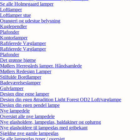
Se alle Holmegaard lamper
Loftlamper
Loftlamper stue
Orangeri og udestue belysning
Kuglependler
Plafonder
Kontorlamper
Rafińerede Væglamper
Rafińerede Væglamper
Plafonder
Det grønne hjørne
Møllers Herregårds lamper. Håndsamlede
Møllers Redesign Lamper
Stilfulde Bordlamper
Badeværelseslamper
Gulvlamper
Design dine egne lamper
Design din egen &tradition Light Forest OD2 Loft/væglampe
Design din egen pendel lampe
Nye lampedele
Oversigt alle nye lampedele
Nye glasholdere, lampeglas, baldakiner og ophæng
Nye glasholdere til lampeglas med gribekant
Sjældne nye gamle lampeglas
Se alle lampeglas typer / oversigt