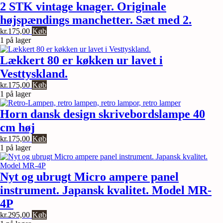
20
2 STK vintage knager. Originale
cm
højspændings manchetter. Sæt med 2.
i
diameter.
kr.
175,00
Køb
antal
1 på lager
Lækkert 80 er køkken ur lavet i
Vesttyskland.
kr.
175,00
Køb
1 på lager
Horn dansk design skrivebordslampe 40
cm høj
kr.
175,00
Køb
1 på lager
Nyt og ubrugt Micro ampere panel
instrument. Japansk kvalitet. Model MR-
4P
kr.
295,00
Køb