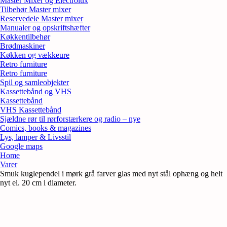
Master Mixer og Electrolux
Tilbehør Master mixer
Reservedele Master mixer
Manualer og opskriftshæfter
Køkkentilbehør
Brødmaskiner
Køkken og vækkeure
Retro furniture
Retro furniture
Spil og samleobjekter
Kassettebånd og VHS
Kassettebånd
VHS Kassettebånd
Sjældne rør til rørforstærkere og radio – nye
Comics, books & magazines
Lys, lamper & Livsstil
Google maps
Home
Varer
Smuk kuglependel i mørk grå farver glas med nyt stål ophæng og helt
nyt el. 20 cm i diameter.