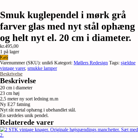
Smuk kuglependel i mørk grå
farver glas med nyt stål ophæng
og helt nyt el. 20 cm i diameter.
kr.
495,00
1 på lager
Smuk
Køb
kuglependel
Varenummer (SKU):
unik6
Kategori:
Møllers Redesign
Tags:
sjældne
i
vintage varer
,
smukke lamper
mørk
Beskrivelse
grå
Beskrivelse
farver
20 cm i diameter
glas
23 cm høj
med
2,5 meter ny sort ledning m.m
nyt
Ny E27 fatning
stål
Nyt råt metal ophæng i ubehandlet stål.
ophæng
En særdeles unik pendel.
og
Relaterede varer
helt
nyt
el.