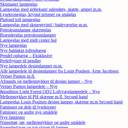
Skomager lampeglas
Lampeglas med gribekant/ udendørs, skørte, ampel m.m.
Lysekroneglas, krystal prismer og småglas
Plafond loft lampeglas
Lampeglas med skruegevind / badeværelse m.m.
Petroleumslampe skærmglas
Brænderglas petroleumslamper
Lampeglas med midt center hul
Nye lampeglas
Nye baldakin loftophæng
Pendel ophæng – Eksklusive
Perlefrynser til pendler
Nye lampedele designlamper m.m.
Alle lampedele til designlamper fra Louis Poulsen, Arne Jacobsen,
Verner Panton m.fl.
Afstands og mellemstykker til design lamper – Nye
Verner Panton lampedele – Nye
&tradition Light Forest OD2 Loft/væglampedele – Nye
Mellemstykker til PH skærme m.fl. Second hand
Lampeglas Louis Poulsen design lamper, skærme m.m Second hand
Fatninger og dele til lysekroner
Fatninger og andre nye smådele
Nye fatninger
Nippelrør, rør, mellemstykker og andre smådele
Spændeskiver og top skiver til lamper