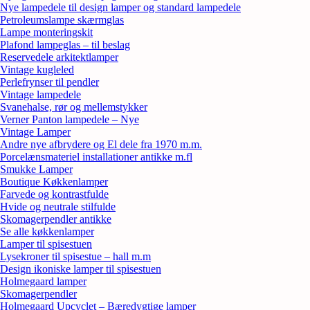
Nye lampedele til design lamper og standard lampedele
Petroleumslampe skærmglas
Lampe monteringskit
Plafond lampeglas – til beslag
Reservedele arkitektlamper
Vintage kugleled
Perlefrynser til pendler
Vintage lampedele
Svanehalse, rør og mellemstykker
Verner Panton lampedele – Nye
Vintage Lamper
Andre nye afbrydere og El dele fra 1970 m.m.
Porcelænsmateriel installationer antikke m.fl
Smukke Lamper
Boutique Køkkenlamper
Farvede og kontrastfulde
Hvide og neutrale stilfulde
Skomagerpendler antikke
Se alle køkkenlamper
Lamper til spisestuen
Lysekroner til spisestue – hall m.m
Design ikoniske lamper til spisestuen
Holmegaard lamper
Skomagerpendler
Holmegaard Upcyclet – Bæredygtige lamper