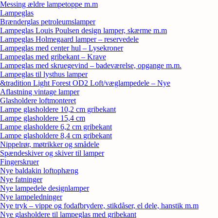
Messing ældre lampetoppe m.m
Lampeglas
Brænderglas petroleumslamper
Lampeglas Louis Poulsen design lamper, skærme m.m
Lampeglas Holmegaard lamper – reservedele
Lampeglas med center hul – Lysekroner
Lampeglas med gribekant – Krave
Lampeglas med skruegevind – badeværelse, opgange m.m.
Lampeglas til lysthus lamper
&tradition Light Forest OD2 Loft/væglampedele – Nye
Aflastning vintage lamper
Glasholdere loftmonteret
Lampe glasholdere 10,2 cm gribekant
Lampe glasholdere 15,4 cm
Lampe glasholdere 6,2 cm gribekant
Lampe glasholdere 8,4 cm gribekant
Nippelrør, møtrikker og smådele
Spændeskiver og skiver til lamper
Fingerskruer
Nye baldakin loftophæng
Nye fatninger
Nye lampedele designlamper
Nye lampeledninger
Nye tryk – vippe og fodafbrydere, stikdåser, el dele, hanstik m.m
Nye glasholdere til lampeglas med gribekant