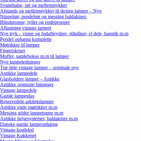
Svanehalse, rør og mellemstykker
Afstands og mellemstykker til design lamper – Nye
Nippelrør, pendelrør og messing baldakiner.
Blindproppe, tyller og endepropper
Aflastning vintage lamper
Nye tryk – vippe og fodafbrydere, stikdåser, el dele, hanstik m.m
Pendel ophæng komplette
Møtrikker til lamper
Fingerskruer
Muffer, samlebokse m.m til lamper
Nye lampeledninger
Træ dele vintage lamper – originale nye
Antikke lampedele
Glasholdere lamper – Antikke
Antikke originale fatninger
Vintage lampedele
Gamle lampeglas
Reservedele arkitektlamper
Antikke ende møtrikker m.m
Messing ældre lampetoppe m.m
Antikke hejsesystemer, baldakiner m.m
Danske gamle lampeophæng
Vintage kugleled
Vintage Køkkenet