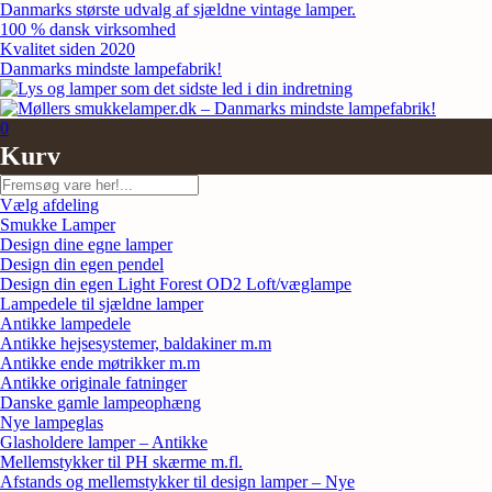
Skip
Danmarks største udvalg af sjældne vintage lamper.
to
100 % dansk virksomhed
content
Kvalitet siden 2020
Danmarks mindste lampefabrik!
0
Kurv
Søg
Vælg afdeling
Smukke Lamper
Design dine egne lamper
Design din egen pendel
Design din egen Light Forest OD2 Loft/væglampe
Lampedele til sjældne lamper
Antikke lampedele
Antikke hejsesystemer, baldakiner m.m
Antikke ende møtrikker m.m
Antikke originale fatninger
Danske gamle lampeophæng
Nye lampeglas
Glasholdere lamper – Antikke
Mellemstykker til PH skærme m.fl.
Afstands og mellemstykker til design lamper – Nye