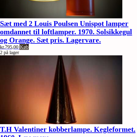
Sæt med 2 Louis Poulsen Unispot lamper
omdannet til loftlamper. 1970. Solsikkegul
og Orange. Sæt pris. Lagervare.
kr.
795,00
Køb
2 på lager
T.H Valentiner kobberlampe. Kegleformet.