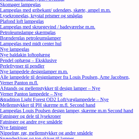
Skomager lampeglas
Lampeglas med gribekant/ udendørs, skørte, ampel m.m.
Lysekroneglas, krystal prismer og småglas
Plafond loft lampeglas
Lampeglas med skruegevind / badeværelse m.m.
Petroleumslampe skærmglas
Brænderglas petroleumslamper
Lampeglas med midt center hul
Nye lampeglas
Nye baldakin loftophæng
Pendel ophæng – Eksklusive
Perlefrynser til pendler
Nye lampedele designlamper m.m.
Alle lampedele til designlamper fra Louis Poulsen, Arne Jacobsen,
Verner Panton m.fl.
Afstands og mellemstykker til design lamper – Nye
Verner Panton lampedele – Nye
&tradition Light Forest OD2 Loft/væglampedele – Nye
Mellemstykker til PH skærme m.fl. Second hand
Lampeglas Louis Poulsen design lamper, skærme m.m Second hand
Fatninger og dele til lysekroner
Fatninger og andre nye smådele
Nye fatninger
Nippelrør, rør, mellemstykker og andre smådele
Spændeskiver og top skiver til lamper