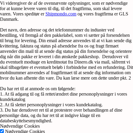
Vi videregiver de af de ovennævnte oplysninger, som er nødvendige
for at kunne levere varen til dig, til det fragtfirma, som skal levere
varen. Vores speditør er
Shipmondo.com
og vores fragtfirma er GLS
Danmark.
Det navn, den adresse og det telefonnummer du indtaster ved
bestilling, vil fremgå af den pakkelabel, som vi sætter på forsendelsen
til brug for levering. Din email adresse anvendes til at vi kan sende dig
kvittering, faktura og status på afsendelse fra os og fragt firmaet
anvender din mail til at sende dig status på din forsendelse og orientere
dig når din pakke er leveret i din ønskede pakkeshop. Derudover vil
du eventuelt modtage en kreditnotat fra Dinero.dk via mail, såfremt vi
skal tilbageføre et eventuelt beløb i forbindelse med en refundering. Dit
mobilnummer anvendes af fragtfirmaet til at sende dig information om
hvor du kan afhente din vare. Du kan læse mere om dette under pkt. 2
Du har ret til at anmode os om følgende:
1. At få adgang til og få rettet/ændret dine personoplysninger i vores
kundekatalog
2. At få slettet personoplysninger i vores kundekatalog.
3. Du har derudover ret til at protestere over behandlingen af dine
personlige data, og du har ret til at indgive klage til en
databeskyttelsesmyndighed.
Nødvendige Cookies
Nødvendige Cookies