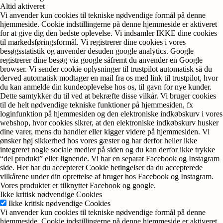
Altid aktiveret
Vi anvender kun cookies til tekniske nødvendige formål på denne
hjemmeside. Cookie indstillingerne på denne hjemmeside er aktiveret
for at give dig den bedste oplevelse. Vi indsamler IKKE dine cookies
til markedsføringsformål. Vi registrerer dine cookies i vores
besøgsstatistik og anvender desuden google analytics. Google
registrerer dine besøg via google såfremt du anvender en Google
browser. Vi sender cookie oplysninger til trustpilot automatisk så du
derved automatisk modtager en mail fra os med link til trustpilot, hvor
du kan anmelde din kundeoplevelse hos os, til gavn for nye kunder.
Dette samtykker du til ved at bekræfte disse vilkår. Vi bruger cookies
til de helt nødvendige tekniske funktioner på hjemmesiden, fx
loginfunktion på hjemmesiden og den elektroniske indkøbskurv i vores
webshop, hvor cookies sikrer, at den elektroniske indkøbskurv husker
dine varer, mens du handler eller kigger videre på hjemmesiden. Vi
ønsker høj sikkerhed hos vores gæster og har derfor heller ikke
integreret nogle sociale medier på siden og du kan derfor ikke trykke
“del produkt” eller lignende. Vi har en separat Facebook og Instagram
side. Her har du accepteret Cookie betingelser da du accepterede
vilkårene under din oprettelse af bruger hos Facebook og Instagram.
Vores produkter er tilknyttet Facebook og google.
Ikke kritisk nødvendige Cookies
Ikke kritisk nødvendige Cookies
Vi anvender kun cookies til tekniske nødvendige formål på denne
hjemmeside. Cookie indstillingerne på denne hjemmeside er aktiveret