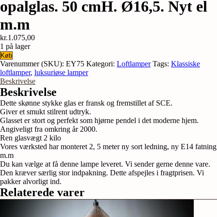
opalglas. 50 cmH. Ø16,5. Nyt el
m.m
kr.
1.075,00
1 på lager
Stor
Køb
fransk
Varenummer (SKU):
EY75
Kategori:
Loftlamper
Tags:
Klassiske
bouteille
loftlamper
,
luksuriøse lamper
lampe
Beskrivelse
i
Beskrivelse
opalglas.
Dette skønne stykke glas er fransk og fremstillet af SCE.
50
Giver et smukt stilrent udtryk.
cmH.
Glasset er stort og perfekt som hjørne pendel i det moderne hjem.
Ø16,5.
Angiveligt fra omkring år 2000.
Nyt
Ren glasvægt 2 kilo
el
Vores værksted har monteret 2, 5 meter ny sort ledning, ny E14 fatning
m.m
m.m
antal
Du kan vælge at få denne lampe leveret. Vi sender gerne denne vare.
Den kræver særlig stor indpakning. Dette afspejles i fragtprisen. Vi
pakker alvorligt ind.
Relaterede varer