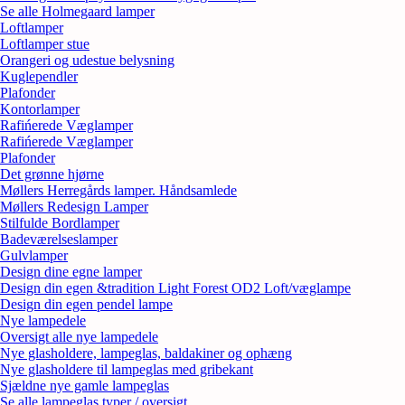
Se alle Holmegaard lamper
Loftlamper
Loftlamper stue
Orangeri og udestue belysning
Kuglependler
Plafonder
Kontorlamper
Rafińerede Væglamper
Rafińerede Væglamper
Plafonder
Det grønne hjørne
Møllers Herregårds lamper. Håndsamlede
Møllers Redesign Lamper
Stilfulde Bordlamper
Badeværelseslamper
Gulvlamper
Design dine egne lamper
Design din egen &tradition Light Forest OD2 Loft/væglampe
Design din egen pendel lampe
Nye lampedele
Oversigt alle nye lampedele
Nye glasholdere, lampeglas, baldakiner og ophæng
Nye glasholdere til lampeglas med gribekant
Sjældne nye gamle lampeglas
Se alle lampeglas typer / oversigt