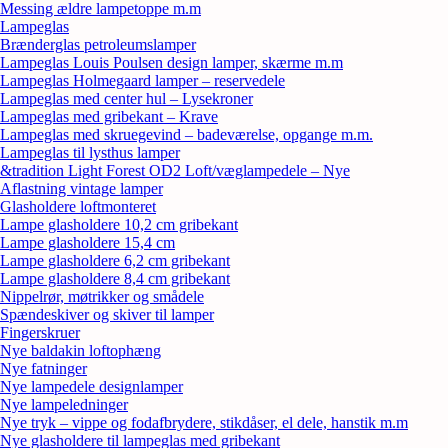
Messing ældre lampetoppe m.m
Lampeglas
Brænderglas petroleumslamper
Lampeglas Louis Poulsen design lamper, skærme m.m
Lampeglas Holmegaard lamper – reservedele
Lampeglas med center hul – Lysekroner
Lampeglas med gribekant – Krave
Lampeglas med skruegevind – badeværelse, opgange m.m.
Lampeglas til lysthus lamper
&tradition Light Forest OD2 Loft/væglampedele – Nye
Aflastning vintage lamper
Glasholdere loftmonteret
Lampe glasholdere 10,2 cm gribekant
Lampe glasholdere 15,4 cm
Lampe glasholdere 6,2 cm gribekant
Lampe glasholdere 8,4 cm gribekant
Nippelrør, møtrikker og smådele
Spændeskiver og skiver til lamper
Fingerskruer
Nye baldakin loftophæng
Nye fatninger
Nye lampedele designlamper
Nye lampeledninger
Nye tryk – vippe og fodafbrydere, stikdåser, el dele, hanstik m.m
Nye glasholdere til lampeglas med gribekant