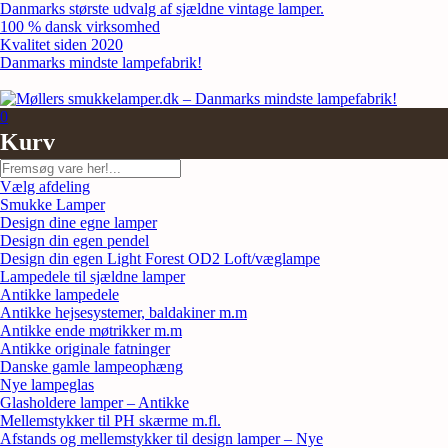
Skip
Danmarks største udvalg af sjældne vintage lamper.
to
100 % dansk virksomhed
content
Kvalitet siden 2020
Danmarks mindste lampefabrik!
0
Kurv
Søg
Vælg afdeling
Smukke Lamper
Design dine egne lamper
Design din egen pendel
Design din egen Light Forest OD2 Loft/væglampe
Lampedele til sjældne lamper
Antikke lampedele
Antikke hejsesystemer, baldakiner m.m
Antikke ende møtrikker m.m
Antikke originale fatninger
Danske gamle lampeophæng
Nye lampeglas
Glasholdere lamper – Antikke
Mellemstykker til PH skærme m.fl.
Afstands og mellemstykker til design lamper – Nye