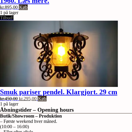
1960. Læs mere.
kr.
895,00
Køb
1 på lager
Tilbud!
Smuk pariser pendel. Klargjort. 29 cm
Den
Den
kr.
450,00
kr.
295,00
Køb
oprindelige
aktuelle
1 på lager
pris
pris
Åbningstider – Opening hours
var:
er:
Butik/Showroom – Produktion
kr.450,00.
kr.295,00.
– Første weekend hver måned.
(10:00 – 16:00)
– Eller efter aftale