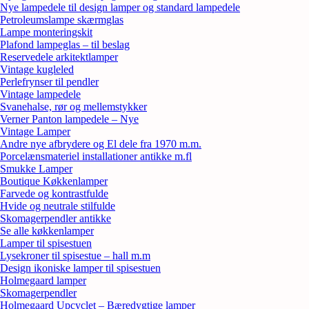
Nye lampedele til design lamper og standard lampedele
Petroleumslampe skærmglas
Lampe monteringskit
Plafond lampeglas – til beslag
Reservedele arkitektlamper
Vintage kugleled
Perlefrynser til pendler
Vintage lampedele
Svanehalse, rør og mellemstykker
Verner Panton lampedele – Nye
Vintage Lamper
Andre nye afbrydere og El dele fra 1970 m.m.
Porcelænsmateriel installationer antikke m.fl
Smukke Lamper
Boutique Køkkenlamper
Farvede og kontrastfulde
Hvide og neutrale stilfulde
Skomagerpendler antikke
Se alle køkkenlamper
Lamper til spisestuen
Lysekroner til spisestue – hall m.m
Design ikoniske lamper til spisestuen
Holmegaard lamper
Skomagerpendler
Holmegaard Upcyclet – Bæredygtige lamper