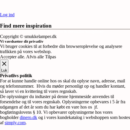
Log ind
Find mere inspiration
Sikker dansk webshop – SSL-krypteret & drevet fra Vestjylland
Copyright © smukkelamper.dk
Vi værdsætter dit privatliv
Vi bruger cookies til at forbedre din browseroplevelse og analysere
trafikken på vores webshop.
Accepter alle
.
Afvis alle
Tilpas
Luk
Privatlivs politik
For at kunne handle online hos os skal du oplyse navn, adresse, mail
og telefonnummer. Hvis du møder personligt op og handler kontant,
så laver vi en kvittering til vores regnskab.
De oplysninger du indtaster på denne hjemmeside anvendes til
forsendelse og til vores regnskab. Oplysningerne opbevares i 5 år fra
udgangen af det år som du har købt en vare hos os jf.
bogføringslovens § 10. Vi opbevarer oplysningerne hos vores
bogholder
dinero.dk
og i vores kundekatalog i webshoppen som hostes
af
simply.com
.