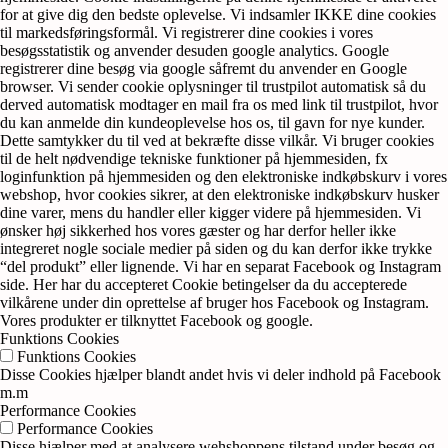
for at give dig den bedste oplevelse. Vi indsamler IKKE dine cookies
til markedsføringsformål. Vi registrerer dine cookies i vores
besøgsstatistik og anvender desuden google analytics. Google
registrerer dine besøg via google såfremt du anvender en Google
browser. Vi sender cookie oplysninger til trustpilot automatisk så du
derved automatisk modtager en mail fra os med link til trustpilot, hvor
du kan anmelde din kundeoplevelse hos os, til gavn for nye kunder.
Dette samtykker du til ved at bekræfte disse vilkår. Vi bruger cookies
til de helt nødvendige tekniske funktioner på hjemmesiden, fx
loginfunktion på hjemmesiden og den elektroniske indkøbskurv i vores
webshop, hvor cookies sikrer, at den elektroniske indkøbskurv husker
dine varer, mens du handler eller kigger videre på hjemmesiden. Vi
ønsker høj sikkerhed hos vores gæster og har derfor heller ikke
integreret nogle sociale medier på siden og du kan derfor ikke trykke
“del produkt” eller lignende. Vi har en separat Facebook og Instagram
side. Her har du accepteret Cookie betingelser da du accepterede
vilkårene under din oprettelse af bruger hos Facebook og Instagram.
Vores produkter er tilknyttet Facebook og google.
Funktions Cookies
Funktions Cookies
Disse Cookies hjælper blandt andet hvis vi deler indhold på Facebook
m.m
Performance Cookies
Performance Cookies
Disse hjælper med at analysere wehshoppens tilstand under besøg og