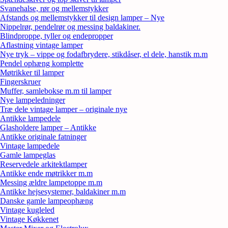
Svanehalse, rør og mellemstykker
Afstands og mellemstykker til design lamper – Nye
Nippelrør, pendelrør og messing baldakiner.
Blindproppe, tyller og endepropper
Aflastning vintage lamper
Nye tryk – vippe og fodafbrydere, stikdåser, el dele, hanstik m.m
Pendel ophæng komplette
Møtrikker til lamper
Fingerskruer
Muffer, samlebokse m.m til lamper
Nye lampeledninger
Træ dele vintage lamper – originale nye
Antikke lampedele
Glasholdere lamper – Antikke
Antikke originale fatninger
Vintage lampedele
Gamle lampeglas
Reservedele arkitektlamper
Antikke ende møtrikker m.m
Messing ældre lampetoppe m.m
Antikke hejsesystemer, baldakiner m.m
Danske gamle lampeophæng
Vintage kugleled
Vintage Køkkenet