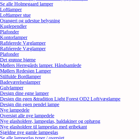
Se alle Holmegaard lamper
Loftlamper
Loftlamper stue
Orangeri og udestue belysning
Kuglependler
Plafonder
Kontorlamper
Rafińerede Væglamper
Rafińerede Væglamper
Plafonder
Det grønne hjørne
Møllers Herregårds lamper. Håndsamlede
Møllers Redesign Lamper
Stilfulde Bordlamper
Badeværelseslamper
Gulvlamper
Design dine egne lamper
Design din egen &tradition Light Forest OD2 Loft/væglampe
Design din egen pendel lampe
Nye lampedele
Oversigt alle nye lampedele
Nye glasholdere, lampeglas, baldakiner og ophæng
Nye glasholdere til lampeglas med gribekant
Sjældne nye gamle lampeglas
Se alle lampeglas typer / oversigt