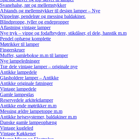
Svanehalse, rør og mellemstykker
Afstands og mellemstykker til design lamper – Nye
Nippelrør, pendelrør og messing baldakiner.
Blindproppe, tyller og endepropper
Aflastning vintage lamper
Nye tryk – vippe og fodafbrydere, stikdåser, el dele, hanstik m.m
Pendel ophæng komplette
Møtrikker til lamper
Fingerskruer
Muffer, samlebokse m.m til lamper
Nye lampeledninger
Træ dele vintage lamper – originale nye
Antikke lampedele
Glasholdere lamper – Antikke
Antikke originale fatninger
Vintage lampedele
Gamle lampeglas
Reservedele arkitektlamper
Antikke ende møtrikker m.m
Messing ældre lampetoppe m.m
Antikke hejsesystemer, baldakiner m.m
Danske gamle lampeophæng
Vintage kugleled
Vintage Køkkenet