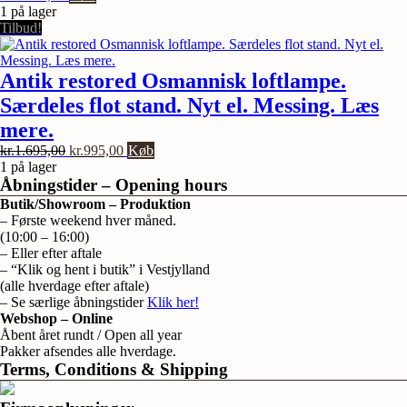
1 på lager
Tilbud!
Antik restored Osmannisk loftlampe.
Særdeles flot stand. Nyt el. Messing. Læs
mere.
Den
Den
kr.
1.695,00
kr.
995,00
Køb
oprindelige
aktuelle
1 på lager
pris
pris
Åbningstider – Opening hours
var:
er:
Butik/Showroom – Produktion
kr.1.695,00.
kr.995,00.
– Første weekend hver måned.
(10:00 – 16:00)
– Eller efter aftale
– “Klik og hent i butik” i Vestjylland
(alle hverdage efter aftale)
– Se særlige åbningstider
Klik her!
Webshop – Online
Åbent året rundt / Open all year
Pakker afsendes alle hverdage.
Terms, Conditions & Shipping