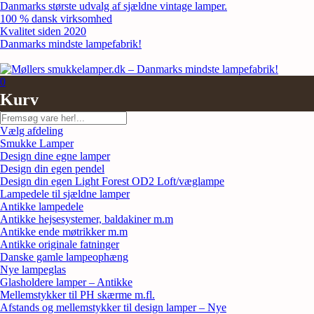
Skip
Danmarks største udvalg af sjældne vintage lamper.
to
100 % dansk virksomhed
content
Kvalitet siden 2020
Danmarks mindste lampefabrik!
0
Kurv
Søg
Vælg afdeling
Smukke Lamper
Design dine egne lamper
Design din egen pendel
Design din egen Light Forest OD2 Loft/væglampe
Lampedele til sjældne lamper
Antikke lampedele
Antikke hejsesystemer, baldakiner m.m
Antikke ende møtrikker m.m
Antikke originale fatninger
Danske gamle lampeophæng
Nye lampeglas
Glasholdere lamper – Antikke
Mellemstykker til PH skærme m.fl.
Afstands og mellemstykker til design lamper – Nye