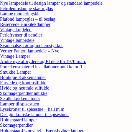
Nye lampedele til design lamper og standard lampedele
Petroleumslampe skærmglas
Lampe monteringskit
Plafond lampeglas – til beslag
Reservedele arkitektlamper
Vintage kugleled
Perlefrynser til pendler
Vintage lampedele
Svanehalse, rør og mellemstykker
Verner Panton lampedele – Nye
Vintage Lamper
Andre nye afbrydere og El dele fra 1970 m.m.
Porcelænsmateriel installationer antikke m.fl
Smukke Lamper
Boutique Køkkenlamper
Farvede og kontrastfulde
Hvide og neutrale stilfulde
Skomagerpendler antikke
Se alle køkkenlamper
Lamper til spisestuen
Lysekroner til spisestue – hall m.m
Design ikoniske lamper til spisestuen
Holmegaard lamper
Skomagerpendler
Holmegaard Upcyclet – Bæredygtige lamper