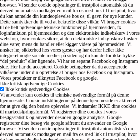
browser. Vi sender cookie oplysninger til trustpilot automatisk så du
derved automatisk modtager en mail fra os med link til trustpilot, hvor
du kan anmelde din kundeoplevelse hos os, til gavn for nye kunder.
Dette samtykker du til ved at bekræfte disse vilkår. Vi bruger cookies
til de helt nødvendige tekniske funktioner på hjemmesiden, fx
loginfunktion på hjemmesiden og den elektroniske indkøbskurv i vores
webshop, hvor cookies sikrer, at den elektroniske indkøbskurv husker
dine varer, mens du handler eller kigger videre på hjemmesiden. Vi
ønsker høj sikkerhed hos vores gæster og har derfor heller ikke
integreret nogle sociale medier på siden og du kan derfor ikke trykke
“del produkt” eller lignende. Vi har en separat Facebook og Instagram
side. Her har du accepteret Cookie betingelser da du accepterede
vilkårene under din oprettelse af bruger hos Facebook og Instagram.
Vores produkter er tilknyttet Facebook og google.
Ikke kritisk nødvendige Cookies
Ikke kritisk nødvendige Cookies
Vi anvender kun cookies til tekniske nødvendige formål på denne
hjemmeside. Cookie indstillingerne på denne hjemmeside er aktiveret
for at give dig den bedste oplevelse. Vi indsamler IKKE dine cookies
til markedsføringsformål. Vi registrerer dine cookies i vores
besøgsstatistik og anvender desuden google analytics. Google
registrerer dine besøg via google såfremt du anvender en Google
browser. Vi sender cookie oplysninger til trustpilot automatisk så du
derved automatisk modtager en mail fra os med link til trustpilot, hvor
du kan anmelde din kundeoplevelse hos os, til gavn for nye kunder.