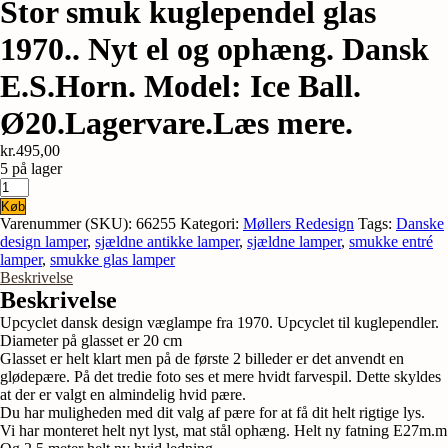
Stor smuk kuglependel glas
1970.. Nyt el og ophæng. Dansk
E.S.Horn. Model: Ice Ball.
Ø20.Lagervare.Læs mere.
kr.
495,00
5 på lager
Stor
smuk
Køb
kuglependel
Varenummer (SKU):
66255
Kategori:
Møllers Redesign
Tags:
Danske
glas
design lamper
,
sjældne antikke lamper
,
sjældne lamper
,
smukke entré
1970..
lamper
,
smukke glas lamper
Nyt
Beskrivelse
el
Beskrivelse
og
Upcyclet dansk design væglampe fra 1970. Upcyclet til kuglependler.
ophæng.
Diameter på glasset er 20 cm
Dansk
Glasset er helt klart men på de første 2 billeder er det anvendt en
E.S.Horn.
glødepære. På det tredie foto ses et mere hvidt farvespil. Dette skyldes
Model:
at der er valgt en almindelig hvid pære.
Ice
Du har muligheden med dit valg af pære for at få dit helt rigtige lys.
Ball.
Vi har monteret helt nyt lyst, mat stål ophæng. Helt ny fatning E27m.m
Ø20.Lagervare.Læs