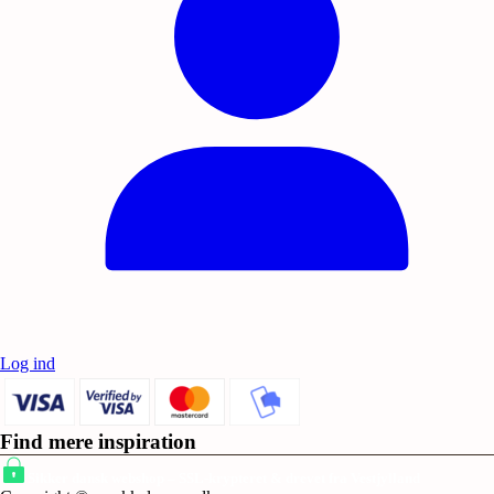
Log ind
Find mere inspiration
Sikker dansk webshop – SSL-krypteret & drevet fra Vestjylland