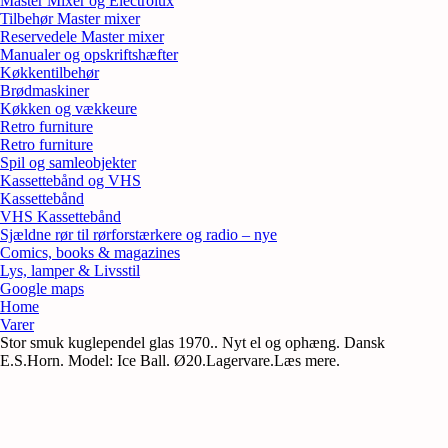
Master Mixer og Electrolux
Tilbehør Master mixer
Reservedele Master mixer
Manualer og opskriftshæfter
Køkkentilbehør
Brødmaskiner
Køkken og vækkeure
Retro furniture
Retro furniture
Spil og samleobjekter
Kassettebånd og VHS
Kassettebånd
VHS Kassettebånd
Sjældne rør til rørforstærkere og radio – nye
Comics, books & magazines
Lys, lamper & Livsstil
Google maps
Home
Varer
Stor smuk kuglependel glas 1970.. Nyt el og ophæng. Dansk
E.S.Horn. Model: Ice Ball. Ø20.Lagervare.Læs mere.