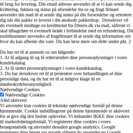
til brug for levering. Din email adresse anvendes til at vi kan sende dig
kvittering, faktura og status på afsendelse fra os og fragt firmaet
anvender din mail til at sende dig status på din forsendelse og orientere
dig når din pakke er leveret i din ønskede pakkeshop. Derudover vil
du eventuelt modtage en kreditnotat fra Dinero.dk via mail, såfremt vi
skal tilbageføre et eventuelt beløb i forbindelse med en refundering. Dit
mobilnummer anvendes af fragtfirmaet til at sende dig information om
hvor du kan afhente din vare. Du kan læse mere om dette under pkt. 2
Du har ret til at anmode os om følgende:
1. At få adgang til og få rettet/ændret dine personoplysninger i vores
kundekatalog
2. At få slettet personoplysninger i vores kundekatalog.
3. Du har derudover ret til at protestere over behandlingen af dine
personlige data, og du har ret til at indgive klage til en
databeskyttelsesmyndighed.
Nødvendige Cookies
Nødvendige Cookies
Altid aktiveret
Vi anvender kun cookies til tekniske nødvendige formål på denne
hjemmeside. Cookie indstillingerne på denne hjemmeside er aktiveret
for at give dig den bedste oplevelse. Vi indsamler IKKE dine cookies
til markedsføringsformål. Vi registrerer dine cookies i vores
besøgsstatistik og anvender desuden google analytics. Google
registrerer dine besøg via google såfremt du anvender en Google