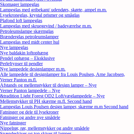
Skomager lampeglas
Lampeglas med gribekant/ udendørs, skørte, ampel m.m.
Lysekroneglas, krystal prismer og småglas
Plafond loft lampeglas
Lampeglas med skruegevind / badeværelse m.m.
Petroleumslampe skærmglas
Brænderglas petroleumslamper
Lampeglas med midt center hul
Nye lampeglas
Nye baldakin loftophæng
Pendel ophæng – Eksklusive
Perlefrynser til pendler
Nye lampedele designlamper m.m.
Alle lampedele til designlamper fra Louis Poulsen, Arne Jacobsen,
Verner Panton m.fl.
Afstands og mellemstykker til design lamper – Nye
Verner Panton lampedele – Nye
&tradition Light Forest OD2 Loft/væglampedele – Nye
Mellemstykker til PH skærme m.fl. Second hand
Lampeglas Louis Poulsen design lamper, skærme m.m Second hand
Fatninger og dele til lysekroner
Fatninger og andre nye smådele
Nye fatninger
Nippelrør, rør, mellemstykker og andre smådele
Spændeskiver og top skiver til lamper