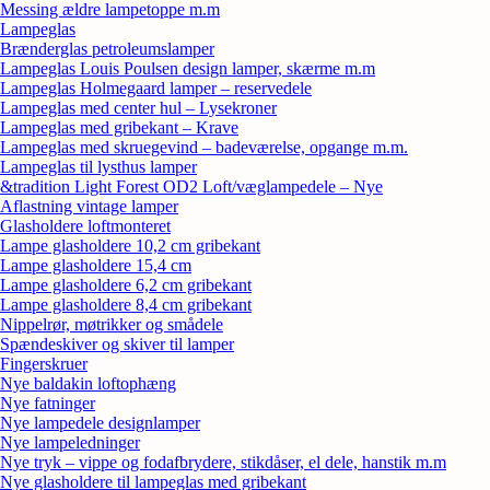
Messing ældre lampetoppe m.m
Lampeglas
Brænderglas petroleumslamper
Lampeglas Louis Poulsen design lamper, skærme m.m
Lampeglas Holmegaard lamper – reservedele
Lampeglas med center hul – Lysekroner
Lampeglas med gribekant – Krave
Lampeglas med skruegevind – badeværelse, opgange m.m.
Lampeglas til lysthus lamper
&tradition Light Forest OD2 Loft/væglampedele – Nye
Aflastning vintage lamper
Glasholdere loftmonteret
Lampe glasholdere 10,2 cm gribekant
Lampe glasholdere 15,4 cm
Lampe glasholdere 6,2 cm gribekant
Lampe glasholdere 8,4 cm gribekant
Nippelrør, møtrikker og smådele
Spændeskiver og skiver til lamper
Fingerskruer
Nye baldakin loftophæng
Nye fatninger
Nye lampedele designlamper
Nye lampeledninger
Nye tryk – vippe og fodafbrydere, stikdåser, el dele, hanstik m.m
Nye glasholdere til lampeglas med gribekant