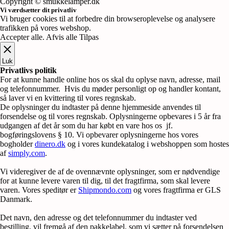
Copyright © smukkelamper.dk
Vi værdsætter dit privatliv
Vi bruger cookies til at forbedre din browseroplevelse og analysere
trafikken på vores webshop.
Accepter alle
.
Afvis alle
Tilpas
Luk
Privatlivs politik
For at kunne handle online hos os skal du oplyse navn, adresse, mail
og telefonnummer. Hvis du møder personligt op og handler kontant,
så laver vi en kvittering til vores regnskab.
De oplysninger du indtaster på denne hjemmeside anvendes til
forsendelse og til vores regnskab. Oplysningerne opbevares i 5 år fra
udgangen af det år som du har købt en vare hos os jf.
bogføringslovens § 10. Vi opbevarer oplysningerne hos vores
bogholder
dinero.dk
og i vores kundekatalog i webshoppen som hostes
af
simply.com
.
Vi videregiver de af de ovennævnte oplysninger, som er nødvendige
for at kunne levere varen til dig, til det fragtfirma, som skal levere
varen. Vores speditør er
Shipmondo.com
og vores fragtfirma er GLS
Danmark.
Det navn, den adresse og det telefonnummer du indtaster ved
bestilling, vil fremgå af den pakkelabel, som vi sætter på forsendelsen