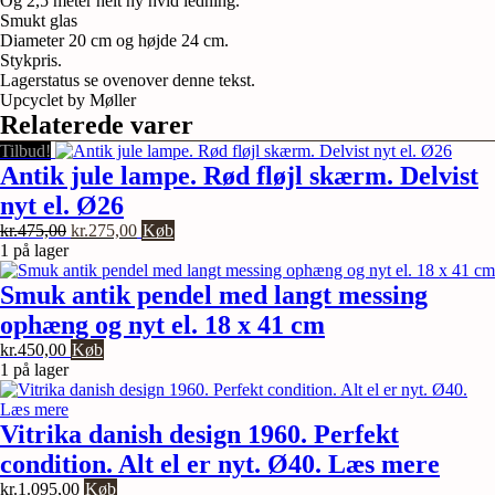
Og 2,5 meter helt ny hvid ledning.
mere.
Smukt glas
antal
Diameter 20 cm og højde 24 cm.
Stykpris.
Lagerstatus se ovenover denne tekst.
Upcyclet by Møller
Relaterede varer
Tilbud!
Antik jule lampe. Rød fløjl skærm. Delvist
nyt el. Ø26
Den
Den
kr.
475,00
kr.
275,00
Køb
oprindelige
aktuelle
1 på lager
pris
pris
var:
er:
Smuk antik pendel med langt messing
kr.475,00.
kr.275,00.
ophæng og nyt el. 18 x 41 cm
kr.
450,00
Køb
1 på lager
Vitrika danish design 1960. Perfekt
condition. Alt el er nyt. Ø40. Læs mere
kr.
1.095,00
Køb