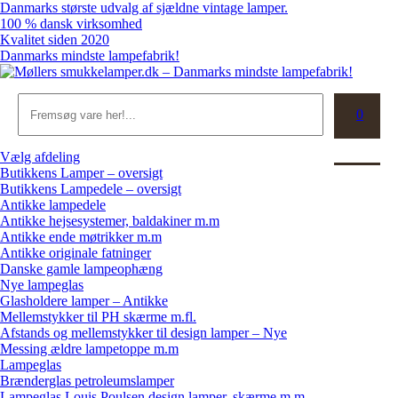
Skip
Danmarks største udvalg af sjældne vintage lamper.
to
100 % dansk virksomhed
content
Kvalitet siden 2020
Danmarks mindste lampefabrik!
Søg
0
Kurv
Vælg afdeling
Butikkens Lamper – oversigt
Butikkens Lampedele – oversigt
Antikke lampedele
Antikke hejsesystemer, baldakiner m.m
Antikke ende møtrikker m.m
Antikke originale fatninger
Danske gamle lampeophæng
Nye lampeglas
Glasholdere lamper – Antikke
Mellemstykker til PH skærme m.fl.
Afstands og mellemstykker til design lamper – Nye
Messing ældre lampetoppe m.m
Lampeglas
Brænderglas petroleumslamper
Lampeglas Louis Poulsen design lamper, skærme m.m