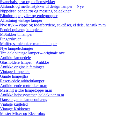
Svanehalse, rør og mellemstykker
Afstands og mellemstykker til design lamper – Nye
Nippelrør, pendelrør og messing baldakiner.
Blindproppe, tyller og endepropper
Aflastning vintage lamper
Nye tryk – vippe og fodafbrydere, stikdåser, el dele, hanstik m.m
Pendel ophæng komplette
Møtrikker til lamper
Fingerskruer
Muffer, samlebokse m.m til lamper
Nye lampeledninger
Træ dele vintage lamper – originale nye
Antikke lampedele
Glasholdere lamper – Antikke
Antikke originale fatninger
Vintage lampedele
Gamle lampeglas
Reservedele arkitektlamper
Antikke ende møtrikker m.m
Messing ældre lampetoppe m.m
Antikke hejsesystemer, baldakiner m.m
Danske gamle lampeophæng
Vintage kugleled
Vintage Køkkenet
Master Mixer og Electrolux