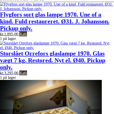
Flygfors sort glas lampe 1970. Une of a
kind. Fuld restaureret. Ø31. J. Johansson.
Pickup only.
kr.
1.895,00
Køb
1 på lager
Storslået Orrefors glaslampe 1970. Glas
vægt 7 kg. Restored. Nyt el. Ø40. Pickup
only.
kr.
3.295,00
Køb
1 på lager