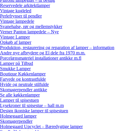
Plafond lampeglas – til beslag
Reservedele arkitektlamper
Vintage kugleled
Perlefrynser til pendler
Vintage lampedele
Svanehalse, rør og mellemstykker
Verner Panton lampedele – Nye
Vintage Lamper
Opkøb af lamper
Produktion, restaurering og reparation af lamper – information
Andre nye afbrydere og El dele fra 1970 m.m.
Porcelænsmateriel installationer antikke m.fl
Lamper på Tilbud
Smukke Lamper
Boutique Køkkenlamper
Farvede og kontrastfulde
Hvide og neutrale stilfulde
Skomagerpendler antikke
Se alle køkkenlamper
Lamper til spisestuen
Lysekroner til spisestue – hall m.m
Design ikoniske lamper til spisestuen
Holmegaard lamper
Skomagerpendler
Holmegaard Upcyclet – Bæredygtige lamper