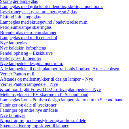
Skomager lampeglas
Lampeglas med gribekant/ udendørs, skørte, ampel m.m.
Lysekroneglas, krystal prismer og småglas
Plafond loft lampeglas
Lampeglas med skruegevind / badeværelse m.m.
Petroleumslampe skærmglas
Brænderglas petroleumslamper
Lampeglas med midt center hul
Nye lampeglas
Nye baldakin loftophæng
Pendel ophæng – Eksklusive
Perlefrynser til pendler
Nye lampedele designlamper m.m.
Alle lampedele til designlamper fra Louis Poulsen, Arne Jacobsen,
Verner Panton m.fl.
Afstands og mellemstykker til design lamper – Nye
Verner Panton lampedele – Nye
&tradition Light Forest OD2 Loft/væglampedele – Nye
Mellemstykker til PH skærme m.fl. Second hand
Lampeglas Louis Poulsen design lamper, skærme m.m Second hand
Fatninger og dele til lysekroner
Fatninger og andre nye smådele
Nye fatninger
Nippelrør, rør, mellemstykker og andre smådele
Spændeskiver og top skiver til lamper