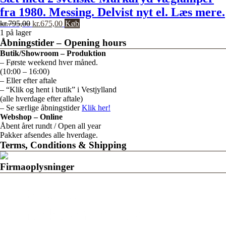
fra 1980. Messing. Delvist nyt el. Læs mere.
Den
Den
kr.
795,00
kr.
675,00
Køb
oprindelige
aktuelle
1 på lager
pris
pris
Åbningstider – Opening hours
var:
er:
Butik/Showroom – Produktion
kr.795,00.
kr.675,00.
– Første weekend hver måned.
(10:00 – 16:00)
– Eller efter aftale
– “Klik og hent i butik” i Vestjylland
(alle hverdage efter aftale)
– Se særlige åbningstider
Klik her!
Webshop – Online
Åbent året rundt / Open all year
Pakker afsendes alle hverdage.
Terms, Conditions & Shipping
Firmaoplysninger