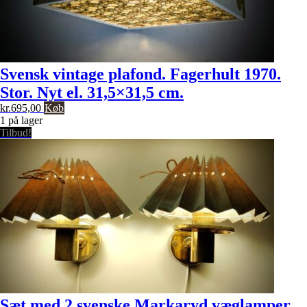
Svensk vintage plafond. Fagerhult 1970.
Stor. Nyt el. 31,5×31,5 cm.
kr.
695,00
Køb
1 på lager
Tilbud!
Sæt med 2 svenske Markaryd væglamper