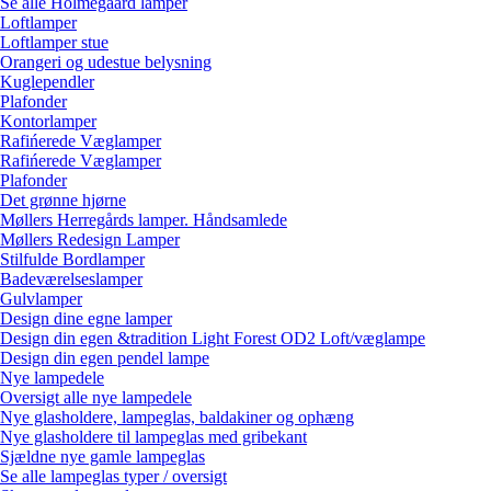
Se alle Holmegaard lamper
Loftlamper
Loftlamper stue
Orangeri og udestue belysning
Kuglependler
Plafonder
Kontorlamper
Rafińerede Væglamper
Rafińerede Væglamper
Plafonder
Det grønne hjørne
Møllers Herregårds lamper. Håndsamlede
Møllers Redesign Lamper
Stilfulde Bordlamper
Badeværelseslamper
Gulvlamper
Design dine egne lamper
Design din egen &tradition Light Forest OD2 Loft/væglampe
Design din egen pendel lampe
Nye lampedele
Oversigt alle nye lampedele
Nye glasholdere, lampeglas, baldakiner og ophæng
Nye glasholdere til lampeglas med gribekant
Sjældne nye gamle lampeglas
Se alle lampeglas typer / oversigt