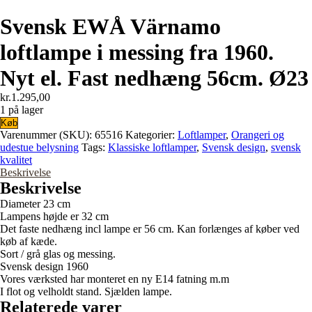
Svensk EWÅ Värnamo
loftlampe i messing fra 1960.
Nyt el. Fast nedhæng 56cm. Ø23
kr.
1.295,00
1 på lager
Svensk
Køb
EWÅ
Varenummer (SKU):
65516
Kategorier:
Loftlamper
,
Orangeri og
Värnamo
udestue belysning
Tags:
Klassiske loftlamper
,
Svensk design
,
svensk
loftlampe
kvalitet
i
Beskrivelse
messing
Beskrivelse
fra
Diameter 23 cm
1960.
Lampens højde er 32 cm
Nyt
Det faste nedhæng incl lampe er 56 cm. Kan forlænges af køber ved
el.
køb af kæde.
Fast
Sort / grå glas og messing.
nedhæng
Svensk design 1960
56cm.
Vores værksted har monteret en ny E14 fatning m.m
Ø23
I flot og velholdt stand. Sjælden lampe.
antal
Relaterede varer