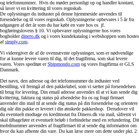
og telefonnummer. Hvis du møder personligt op og handler kontant,
så laver vi en kvittering til vores regnskab.
De oplysninger du indtaster på denne hjemmeside anvendes til
forsendelse og til vores regnskab. Oplysningerne opbevares i 5 år fra
udgangen af det år som du har købt en vare hos os jf.
bogføringslovens § 10. Vi opbevarer oplysningerne hos vores
bogholder
dinero.dk
og i vores kundekatalog i webshoppen som hostes
af
simply.com
.
Vi videregiver de af de ovennævnte oplysninger, som er nødvendige
for at kunne levere varen til dig, til det fragtfirma, som skal levere
varen. Vores speditør er
Shipmondo.com
og vores fragtfirma er GLS
Danmark.
Det navn, den adresse og det telefonnummer du indtaster ved
bestilling, vil fremgå af den pakkelabel, som vi sætter på forsendelsen
til brug for levering. Din email adresse anvendes til at vi kan sende dig
kvittering, faktura og status på afsendelse fra os og fragt firmaet
anvender din mail til at sende dig status på din forsendelse og orientere
dig når din pakke er leveret i din ønskede pakkeshop. Derudover vil
du eventuelt modtage en kreditnotat fra Dinero.dk via mail, såfremt vi
skal tilbageføre et eventuelt beløb i forbindelse med en refundering. Dit
mobilnummer anvendes af fragtfirmaet til at sende dig information om
hvor du kan afhente din vare. Du kan læse mere om dette under pkt. 2