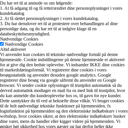
Du har ret til at anmode os om følgende:
1. At få adgang til og få rettet/ændret dine personoplysninger i vores
kundekatalog
2. At få slettet personoplysninger i vores kundekatalog.
3. Du har derudover ret til at protestere over behandlingen af dine
personlige data, og du har ret til at indgive klage til en
databeskyttelsesmyndighed.
Nødvendige Cookies
Nødvendige Cookies
Altid aktiveret
Vi anvender kun cookies til tekniske nødvendige formål på denne
hjemmeside. Cookie indstillingerne på denne hjemmeside er aktiveret
for at give dig den bedste oplevelse. Vi indsamler IKKE dine cookies
til markedsføringsformål. Vi registrerer dine cookies i vores
besøgsstatistik og anvender desuden google analytics. Google
registrerer dine besøg via google såfremt du anvender en Google
browser. Vi sender cookie oplysninger til trustpilot automatisk så du
derved automatisk modtager en mail fra os med link til trustpilot, hvor
du kan anmelde din kundeoplevelse hos os, til gavn for nye kunder.
Dette samtykker du til ved at bekræfte disse vilkår. Vi bruger cookies
til de helt nødvendige tekniske funktioner på hjemmesiden, fx
loginfunktion på hjemmesiden og den elektroniske indkøbskurv i vores
webshop, hvor cookies sikrer, at den elektroniske indkøbskurv husker
dine varer, mens du handler eller kigger videre på hjemmesiden. Vi
ønsker høj sikkerhed hos vores gæster og har derfor heller ikke