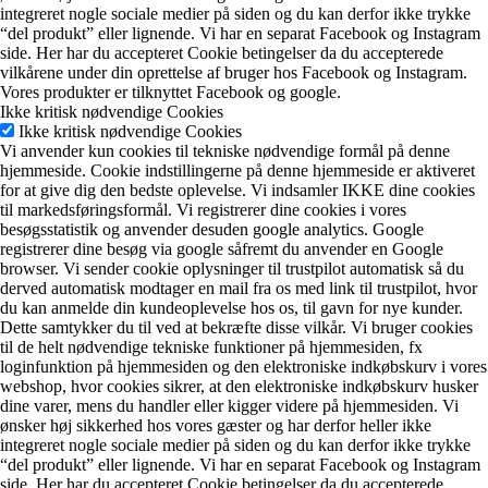
integreret nogle sociale medier på siden og du kan derfor ikke trykke
“del produkt” eller lignende. Vi har en separat Facebook og Instagram
side. Her har du accepteret Cookie betingelser da du accepterede
vilkårene under din oprettelse af bruger hos Facebook og Instagram.
Vores produkter er tilknyttet Facebook og google.
Ikke kritisk nødvendige Cookies
Ikke kritisk nødvendige Cookies
Vi anvender kun cookies til tekniske nødvendige formål på denne
hjemmeside. Cookie indstillingerne på denne hjemmeside er aktiveret
for at give dig den bedste oplevelse. Vi indsamler IKKE dine cookies
til markedsføringsformål. Vi registrerer dine cookies i vores
besøgsstatistik og anvender desuden google analytics. Google
registrerer dine besøg via google såfremt du anvender en Google
browser. Vi sender cookie oplysninger til trustpilot automatisk så du
derved automatisk modtager en mail fra os med link til trustpilot, hvor
du kan anmelde din kundeoplevelse hos os, til gavn for nye kunder.
Dette samtykker du til ved at bekræfte disse vilkår. Vi bruger cookies
til de helt nødvendige tekniske funktioner på hjemmesiden, fx
loginfunktion på hjemmesiden og den elektroniske indkøbskurv i vores
webshop, hvor cookies sikrer, at den elektroniske indkøbskurv husker
dine varer, mens du handler eller kigger videre på hjemmesiden. Vi
ønsker høj sikkerhed hos vores gæster og har derfor heller ikke
integreret nogle sociale medier på siden og du kan derfor ikke trykke
“del produkt” eller lignende. Vi har en separat Facebook og Instagram
side. Her har du accepteret Cookie betingelser da du accepterede