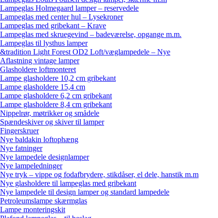
Lampeglas Holmegaard lamper – reservedele
Lampeglas med center hul – Lysekroner
Lampeglas med gribekant – Krave
Lampeglas med skruegevind – badeværelse, opgange m.m.
Lampeglas til lysthus lamper
&tradition Light Forest OD2 Loft/væglampedele – Nye
Aflastning vintage lamper
Glasholdere loftmonteret
Lampe glasholdere 10,2 cm gribekant
Lampe glasholdere 15,4 cm
Lampe glasholdere 6,2 cm gribekant
Lampe glasholdere 8,4 cm gribekant
Nippelrør, møtrikker og smådele
Spændeskiver og skiver til lamper
Fingerskruer
Nye baldakin loftophæng
Nye fatninger
Nye lampedele designlamper
Nye lampeledninger
Nye tryk – vippe og fodafbrydere, stikdåser, el dele, hanstik m.m
Nye glasholdere til lampeglas med gribekant
Nye lampedele til design lamper og standard lampedele
Petroleumslampe skærmglas
Lampe monteringskit