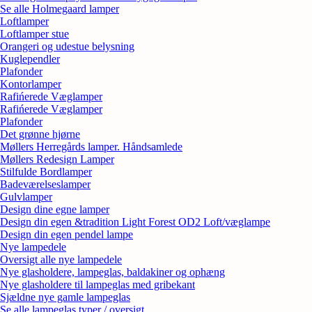
Se alle Holmegaard lamper
Loftlamper
Loftlamper stue
Orangeri og udestue belysning
Kuglependler
Plafonder
Kontorlamper
Rafińerede Væglamper
Rafińerede Væglamper
Plafonder
Det grønne hjørne
Møllers Herregårds lamper. Håndsamlede
Møllers Redesign Lamper
Stilfulde Bordlamper
Badeværelseslamper
Gulvlamper
Design dine egne lamper
Design din egen &tradition Light Forest OD2 Loft/væglampe
Design din egen pendel lampe
Nye lampedele
Oversigt alle nye lampedele
Nye glasholdere, lampeglas, baldakiner og ophæng
Nye glasholdere til lampeglas med gribekant
Sjældne nye gamle lampeglas
Se alle lampeglas typer / oversigt