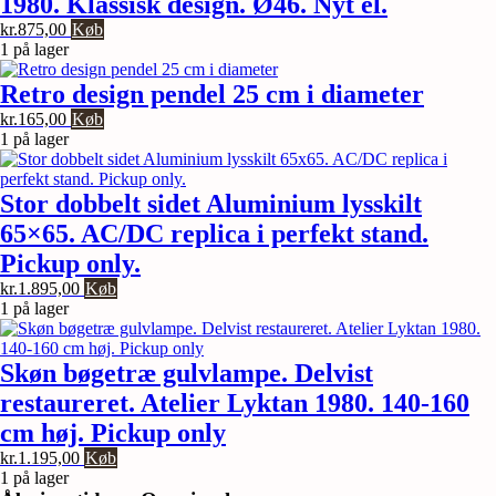
1980. Klassisk design. Ø46. Nyt el.
kr.
875,00
Køb
1 på lager
Retro design pendel 25 cm i diameter
kr.
165,00
Køb
1 på lager
Stor dobbelt sidet Aluminium lysskilt
65×65. AC/DC replica i perfekt stand.
Pickup only.
kr.
1.895,00
Køb
1 på lager
Skøn bøgetræ gulvlampe. Delvist
restaureret. Atelier Lyktan 1980. 140-160
cm høj. Pickup only
kr.
1.195,00
Køb
1 på lager