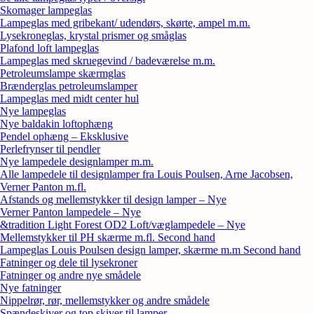
Skomager lampeglas
Lampeglas med gribekant/ udendørs, skørte, ampel m.m.
Lysekroneglas, krystal prismer og småglas
Plafond loft lampeglas
Lampeglas med skruegevind / badeværelse m.m.
Petroleumslampe skærmglas
Brænderglas petroleumslamper
Lampeglas med midt center hul
Nye lampeglas
Nye baldakin loftophæng
Pendel ophæng – Eksklusive
Perlefrynser til pendler
Nye lampedele designlamper m.m.
Alle lampedele til designlamper fra Louis Poulsen, Arne Jacobsen,
Verner Panton m.fl.
Afstands og mellemstykker til design lamper – Nye
Verner Panton lampedele – Nye
&tradition Light Forest OD2 Loft/væglampedele – Nye
Mellemstykker til PH skærme m.fl. Second hand
Lampeglas Louis Poulsen design lamper, skærme m.m Second hand
Fatninger og dele til lysekroner
Fatninger og andre nye smådele
Nye fatninger
Nippelrør, rør, mellemstykker og andre smådele
Spændeskiver og top skiver til lamper