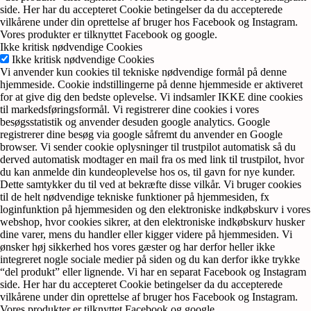
side. Her har du accepteret Cookie betingelser da du accepterede
vilkårene under din oprettelse af bruger hos Facebook og Instagram.
Vores produkter er tilknyttet Facebook og google.
Ikke kritisk nødvendige Cookies
Ikke kritisk nødvendige Cookies
Vi anvender kun cookies til tekniske nødvendige formål på denne
hjemmeside. Cookie indstillingerne på denne hjemmeside er aktiveret
for at give dig den bedste oplevelse. Vi indsamler IKKE dine cookies
til markedsføringsformål. Vi registrerer dine cookies i vores
besøgsstatistik og anvender desuden google analytics. Google
registrerer dine besøg via google såfremt du anvender en Google
browser. Vi sender cookie oplysninger til trustpilot automatisk så du
derved automatisk modtager en mail fra os med link til trustpilot, hvor
du kan anmelde din kundeoplevelse hos os, til gavn for nye kunder.
Dette samtykker du til ved at bekræfte disse vilkår. Vi bruger cookies
til de helt nødvendige tekniske funktioner på hjemmesiden, fx
loginfunktion på hjemmesiden og den elektroniske indkøbskurv i vores
webshop, hvor cookies sikrer, at den elektroniske indkøbskurv husker
dine varer, mens du handler eller kigger videre på hjemmesiden. Vi
ønsker høj sikkerhed hos vores gæster og har derfor heller ikke
integreret nogle sociale medier på siden og du kan derfor ikke trykke
“del produkt” eller lignende. Vi har en separat Facebook og Instagram
side. Her har du accepteret Cookie betingelser da du accepterede
vilkårene under din oprettelse af bruger hos Facebook og Instagram.
Vores produkter er tilknyttet Facebook og google.