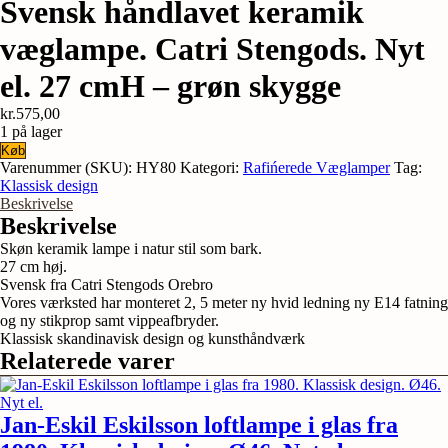
Svensk håndlavet keramik
væglampe. Catri Stengods. Nyt
el. 27 cmH – grøn skygge
kr.
575,00
1 på lager
Svensk
Køb
håndlavet
Varenummer (SKU):
HY80
Kategori:
Rafińerede Væglamper
Tag:
keramik
Klassisk design
væglampe.
Beskrivelse
Catri
Beskrivelse
Stengods.
Skøn keramik lampe i natur stil som bark.
Nyt
27 cm høj.
el.
Svensk fra Catri Stengods Orebro
27
Vores værksted har monteret 2, 5 meter ny hvid ledning ny E14 fatning
cmH
og ny stikprop samt vippeafbryder.
-
Klassisk skandinavisk design og kunsthåndværk
grøn
Relaterede varer
skygge
antal
Jan-Eskil Eskilsson loftlampe i glas fra