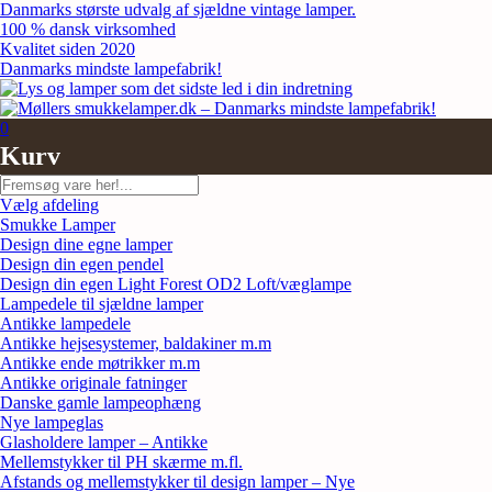
Skip
Danmarks største udvalg af sjældne vintage lamper.
to
100 % dansk virksomhed
content
Kvalitet siden 2020
Danmarks mindste lampefabrik!
0
Kurv
Søg
Vælg afdeling
Smukke Lamper
Design dine egne lamper
Design din egen pendel
Design din egen Light Forest OD2 Loft/væglampe
Lampedele til sjældne lamper
Antikke lampedele
Antikke hejsesystemer, baldakiner m.m
Antikke ende møtrikker m.m
Antikke originale fatninger
Danske gamle lampeophæng
Nye lampeglas
Glasholdere lamper – Antikke
Mellemstykker til PH skærme m.fl.
Afstands og mellemstykker til design lamper – Nye