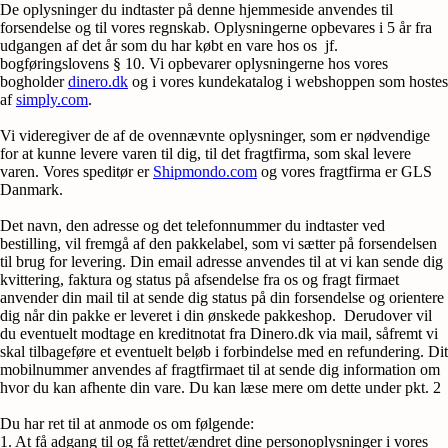
De oplysninger du indtaster på denne hjemmeside anvendes til
forsendelse og til vores regnskab. Oplysningerne opbevares i 5 år fra
udgangen af det år som du har købt en vare hos os jf.
bogføringslovens § 10. Vi opbevarer oplysningerne hos vores
bogholder
dinero.dk
og i vores kundekatalog i webshoppen som hostes
af
simply.com
.
Vi videregiver de af de ovennævnte oplysninger, som er nødvendige
for at kunne levere varen til dig, til det fragtfirma, som skal levere
varen. Vores speditør er
Shipmondo.com
og vores fragtfirma er GLS
Danmark.
Det navn, den adresse og det telefonnummer du indtaster ved
bestilling, vil fremgå af den pakkelabel, som vi sætter på forsendelsen
til brug for levering. Din email adresse anvendes til at vi kan sende dig
kvittering, faktura og status på afsendelse fra os og fragt firmaet
anvender din mail til at sende dig status på din forsendelse og orientere
dig når din pakke er leveret i din ønskede pakkeshop. Derudover vil
du eventuelt modtage en kreditnotat fra Dinero.dk via mail, såfremt vi
skal tilbageføre et eventuelt beløb i forbindelse med en refundering. Dit
mobilnummer anvendes af fragtfirmaet til at sende dig information om
hvor du kan afhente din vare. Du kan læse mere om dette under pkt. 2
Du har ret til at anmode os om følgende:
1. At få adgang til og få rettet/ændret dine personoplysninger i vores