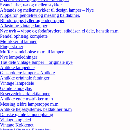
Svanehalse, rør og mellemstykker
Afstands og mellemstykker til design lamper – Nye
Nippelrør, pendelrør og messing baldakiner.
Blindproppe, tyller og endepropper
Aflastning vintage lamper
Nye tryk – vippe og fodafbrydere, stikdåser, el dele, hanstik m.m
Pendel ophæng komplette
Møtrikker til lamper
Fingerskruer
Muffer, samlebokse m.m til lamper
Nye lampeledninger
Træ dele vintage lamper – originale nye
Antikke lampedele
Glasholdere lamper – Antikke
Antikke originale fatninger
Vintage lampedele
Gamle lampeglas
Reservedele arkitektlamper
Antikke ende møtrikker m.m
Messing ældre lampetoppe m.m
Antikke hejsesystemer, baldakiner m.m
Danske gamle lampeophæng
Vintage kugleled
Vintage Køkkenet