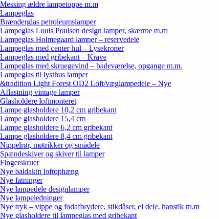
Messing ældre lampetoppe m.m
Lampeglas
Brænderglas petroleumslamper
Lampeglas Louis Poulsen design lamper, skærme m.m
Lampeglas Holmegaard lamper – reservedele
Lampeglas med center hul – Lysekroner
Lampeglas med gribekant – Krave
Lampeglas med skruegevind – badeværelse, opgange m.m.
Lampeglas til lysthus lamper
&tradition Light Forest OD2 Loft/væglampedele – Nye
Aflastning vintage lamper
Glasholdere loftmonteret
Lampe glasholdere 10,2 cm gribekant
Lampe glasholdere 15,4 cm
Lampe glasholdere 6,2 cm gribekant
Lampe glasholdere 8,4 cm gribekant
Nippelrør, møtrikker og smådele
Spændeskiver og skiver til lamper
Fingerskruer
Nye baldakin loftophæng
Nye fatninger
Nye lampedele designlamper
Nye lampeledninger
Nye tryk – vippe og fodafbrydere, stikdåser, el dele, hanstik m.m
Nye glasholdere til lampeglas med gribekant