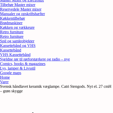
Master Mixer og Electrolux
Tilbehør Master mixer
Reservedele Master mixer
Manualer og opskriftshæfter
Køkkentilbehør
Brødmaskiner
Køkken og vækkeure
Retro furniture
Retro furniture
Spil og samleobjekter
Kassettebånd og VHS
Kassettebånd
VHS Kassettebånd
Sjældne rør til rørforstærkere og radio – nye
Comics, books & magazines
Lys, lamper & Livsstil
Google maps
Home
Varer
Svensk håndlavet keramik væglampe. Catri Stengods. Nyt el. 27 cmH
– grøn skygge