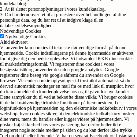
kundekatalog
2. At få slettet personoplysninger i vores kundekatalog.
3. Du har derudover ret til at protestere over behandlingen af dine
personlige data, og du har ret til at indgive klage til en
databeskyttelsesmyndighed.
Nødvendige Cookies
Nødvendige Cookies
Altid aktiveret
Vi anvender kun cookies til tekniske nødvendige formål på denne
hjemmeside. Cookie indstillingerne på denne hjemmeside er aktiveret
for at give dig den bedste oplevelse. Vi indsamler IKKE dine cookies
til markedsføringsformål. Vi registrerer dine cookies i vores
besøgsstatistik og anvender desuden google analytics. Google
registrerer dine besøg via google såfremt du anvender en Google
browser. Vi sender cookie oplysninger til trustpilot automatisk så du
derved automatisk modtager en mail fra os med link til trustpilot, hvor
du kan anmelde din kundeoplevelse hos os, til gavn for nye kunder.
Dette samtykker du til ved at bekræfte disse vilkår. Vi bruger cookies
til de helt nødvendige tekniske funktioner på hjemmesiden, fx
loginfunktion på hjemmesiden og den elektroniske indkøbskurv i vores
webshop, hvor cookies sikrer, at den elektroniske indkøbskurv husker
dine varer, mens du handler eller kigger videre på hjemmesiden. Vi
ønsker høj sikkerhed hos vores gæster og har derfor heller ikke
integreret nogle sociale medier på siden og du kan derfor ikke trykke
“del produkt” eller lignende. Vi har en separat Facebook og Instagram