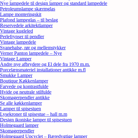
Nye lampedele til design lamper og standard lampedele
Petroleumslampe skærmglas
Lampe monteringskit
Plafond lampeglas – til beslag
Reservedele arkitektlamper
Vintage kugleled
Perlefrynser til pendler
Vintage lampedele
Svanehalse, rør og mellemstykker
Verner Panton lampedele – Nye
Vintage Lamper
Andre nye afbrydere og El dele fra 1970 m.m.
Porcelænsmateriel installationer antikke m.fl
Smukke Lamper
Boutique Køkkenlamper
Farvede og kontrastfulde
Hvide og neutrale stilfulde
Skomagerpendler antikke
Se alle køkkenlamper
Lamper til spisestuen
Lysekroner til spisestue – hall m.m
Design ikoniske lamper til spisestuen
Holmegaard lamper
Skomagerpendler
Holmegaard Upcyclet – Bæredygtige lamper