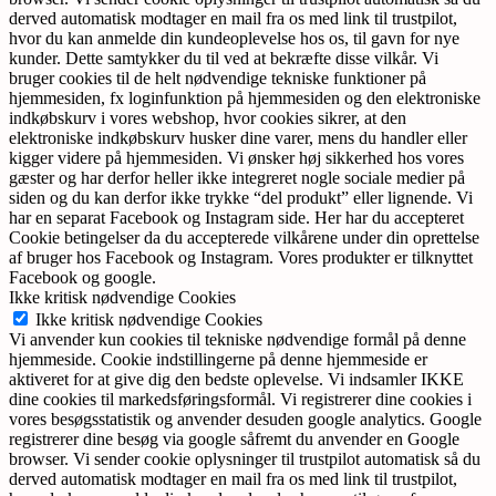
derved automatisk modtager en mail fra os med link til trustpilot,
hvor du kan anmelde din kundeoplevelse hos os, til gavn for nye
kunder. Dette samtykker du til ved at bekræfte disse vilkår. Vi
bruger cookies til de helt nødvendige tekniske funktioner på
hjemmesiden, fx loginfunktion på hjemmesiden og den elektroniske
indkøbskurv i vores webshop, hvor cookies sikrer, at den
elektroniske indkøbskurv husker dine varer, mens du handler eller
kigger videre på hjemmesiden. Vi ønsker høj sikkerhed hos vores
gæster og har derfor heller ikke integreret nogle sociale medier på
siden og du kan derfor ikke trykke “del produkt” eller lignende. Vi
har en separat Facebook og Instagram side. Her har du accepteret
Cookie betingelser da du accepterede vilkårene under din oprettelse
af bruger hos Facebook og Instagram. Vores produkter er tilknyttet
Facebook og google.
Ikke kritisk nødvendige Cookies
Ikke kritisk nødvendige Cookies
Vi anvender kun cookies til tekniske nødvendige formål på denne
hjemmeside. Cookie indstillingerne på denne hjemmeside er
aktiveret for at give dig den bedste oplevelse. Vi indsamler IKKE
dine cookies til markedsføringsformål. Vi registrerer dine cookies i
vores besøgsstatistik og anvender desuden google analytics. Google
registrerer dine besøg via google såfremt du anvender en Google
browser. Vi sender cookie oplysninger til trustpilot automatisk så du
derved automatisk modtager en mail fra os med link til trustpilot,