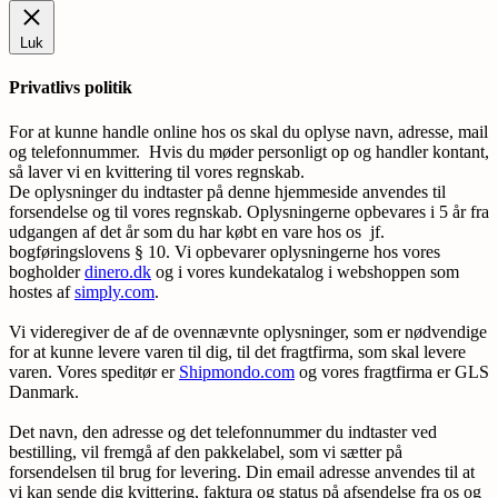
Luk
Privatlivs politik
For at kunne handle online hos os skal du oplyse navn, adresse, mail
og telefonnummer. Hvis du møder personligt op og handler kontant,
så laver vi en kvittering til vores regnskab.
De oplysninger du indtaster på denne hjemmeside anvendes til
forsendelse og til vores regnskab. Oplysningerne opbevares i 5 år fra
udgangen af det år som du har købt en vare hos os jf.
bogføringslovens § 10. Vi opbevarer oplysningerne hos vores
bogholder
dinero.dk
og i vores kundekatalog i webshoppen som
hostes af
simply.com
.
Vi videregiver de af de ovennævnte oplysninger, som er nødvendige
for at kunne levere varen til dig, til det fragtfirma, som skal levere
varen. Vores speditør er
Shipmondo.com
og vores fragtfirma er GLS
Danmark.
Det navn, den adresse og det telefonnummer du indtaster ved
bestilling, vil fremgå af den pakkelabel, som vi sætter på
forsendelsen til brug for levering. Din email adresse anvendes til at
vi kan sende dig kvittering, faktura og status på afsendelse fra os og