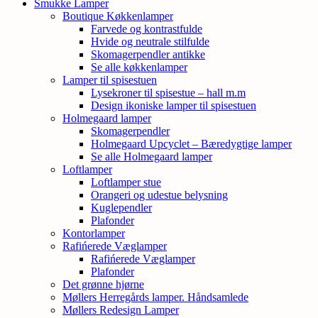
Smukke Lamper
Boutique Køkkenlamper
Farvede og kontrastfulde
Hvide og neutrale stilfulde
Skomagerpendler antikke
Se alle køkkenlamper
Lamper til spisestuen
Lysekroner til spisestue – hall m.m
Design ikoniske lamper til spisestuen
Holmegaard lamper
Skomagerpendler
Holmegaard Upcyclet – Bæredygtige lamper
Se alle Holmegaard lamper
Loftlamper
Loftlamper stue
Orangeri og udestue belysning
Kuglependler
Plafonder
Kontorlamper
Rafińerede Væglamper
Rafińerede Væglamper
Plafonder
Det grønne hjørne
Møllers Herregårds lamper. Håndsamlede
Møllers Redesign Lamper