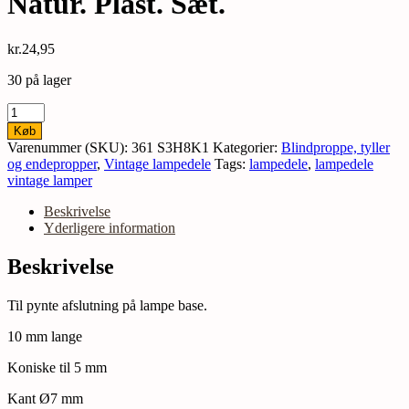
Natur. Plast. Sæt.
kr.
24,95
30 på lager
20
stk.
Køb
Tyller
Varenummer (SKU):
361 S3H8K1
Kategorier:
Blindproppe, tyller
til
og endepropper
,
Vintage lampedele
Tags:
lampedele
,
lampedele
Ø5
vintage lamper
mm
hul.
Beskrivelse
Natur.
Yderligere information
Plast.
Sæt.
Beskrivelse
antal
Til pynte afslutning på lampe base.
10 mm lange
Koniske til 5 mm
Kant Ø7 mm