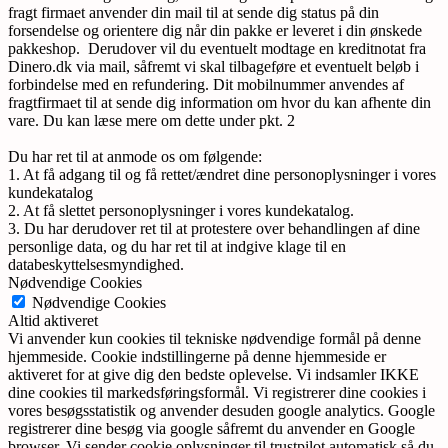
fragt firmaet anvender din mail til at sende dig status på din
forsendelse og orientere dig når din pakke er leveret i din ønskede
pakkeshop. Derudover vil du eventuelt modtage en kreditnotat fra
Dinero.dk via mail, såfremt vi skal tilbageføre et eventuelt beløb i
forbindelse med en refundering. Dit mobilnummer anvendes af
fragtfirmaet til at sende dig information om hvor du kan afhente din
vare. Du kan læse mere om dette under pkt. 2
Du har ret til at anmode os om følgende:
1. At få adgang til og få rettet/ændret dine personoplysninger i vores
kundekatalog
2. At få slettet personoplysninger i vores kundekatalog.
3. Du har derudover ret til at protestere over behandlingen af dine
personlige data, og du har ret til at indgive klage til en
databeskyttelsesmyndighed.
Nødvendige Cookies
Nødvendige Cookies
Altid aktiveret
Vi anvender kun cookies til tekniske nødvendige formål på denne
hjemmeside. Cookie indstillingerne på denne hjemmeside er
aktiveret for at give dig den bedste oplevelse. Vi indsamler IKKE
dine cookies til markedsføringsformål. Vi registrerer dine cookies i
vores besøgsstatistik og anvender desuden google analytics. Google
registrerer dine besøg via google såfremt du anvender en Google
browser. Vi sender cookie oplysninger til trustpilot automatisk så du