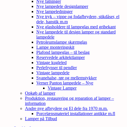
Nye fatninger
Nye lampedele designlamper
Nye lampeledninger
Nye tryk – vippe og fodafbrydere, stikdåser, el
dele, hanstik m.m
Nye glasholdere til lampeglas med gribekant
Nye lampedele til design lamper og standard
lampedele
Petroleumslampe skærmglas
Lampe monteringskit
Plafond lampeglas – til beslag
Reservedele arkitektlamper
Vintage kugleled
Perlefrynser til pendler
Vintage lampedele
Svanehalse, rør og mellemstykker
Verner Panton lampedele – Nye
Vintage Lamper
Opkøb af lamper
Produktion, restaurering og reparation af lamper –
information
Andre nye afbrydere og El dele fra 1970 m.m.
Porcelænsmateriel installationer antikke m.fl
Lamper på Tilbud