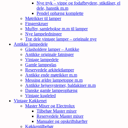
Nye tryk – vippe og fodafbrydere, stikdåser, el
dele, hanstik m.m
Pendel ophæng komplette
Møtrikker til lamper
Fingerskruer
Muffer, samlebokse m.m til lamper
Nye lampeledninger
Træ dele vintage lamper – originale nye
Antikke lampedele
Glasholdere lamper – Antikke
Antikke originale fatninger
Vintage lampedele
Gamle lampeglas
Reservedele arkitektlamper
Antikke ende møtrikker m.m
Messing ældre lampetoppe m.m
Antikke hejsesystemer, baldakiner m.m
Danske gamle lampeophæng
Vintage kugleled
Vintage Køkkenet
Master Mixer og Electrolux
Tilbehør Master mixer
Reservedele Master mixer
Manualer og opskriftshæfter
Køkkentilbehør