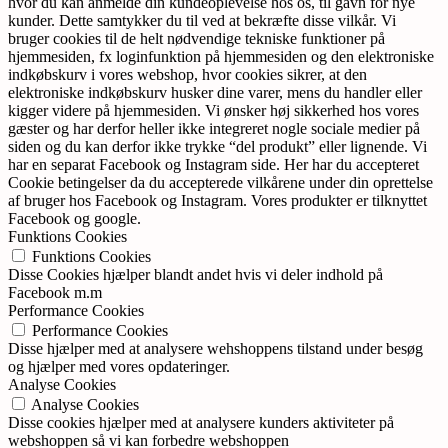
hvor du kan anmelde din kundeoplevelse hos os, til gavn for nye
kunder. Dette samtykker du til ved at bekræfte disse vilkår. Vi
bruger cookies til de helt nødvendige tekniske funktioner på
hjemmesiden, fx loginfunktion på hjemmesiden og den elektroniske
indkøbskurv i vores webshop, hvor cookies sikrer, at den
elektroniske indkøbskurv husker dine varer, mens du handler eller
kigger videre på hjemmesiden. Vi ønsker høj sikkerhed hos vores
gæster og har derfor heller ikke integreret nogle sociale medier på
siden og du kan derfor ikke trykke “del produkt” eller lignende. Vi
har en separat Facebook og Instagram side. Her har du accepteret
Cookie betingelser da du accepterede vilkårene under din oprettelse
af bruger hos Facebook og Instagram. Vores produkter er tilknyttet
Facebook og google.
Funktions Cookies
Funktions Cookies
Disse Cookies hjælper blandt andet hvis vi deler indhold på
Facebook m.m
Performance Cookies
Performance Cookies
Disse hjælper med at analysere wehshoppens tilstand under besøg
og hjælper med vores opdateringer.
Analyse Cookies
Analyse Cookies
Disse cookies hjælper med at analysere kunders aktiviteter på
webshoppen så vi kan forbedre webshoppen