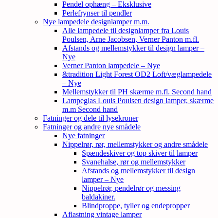
Pendel ophæng – Eksklusive
Perlefrynser til pendler
Nye lampedele designlamper m.m.
Alle lampedele til designlamper fra Louis
Poulsen, Arne Jacobsen, Verner Panton m.fl.
Afstands og mellemstykker til design lamper –
Nye
Verner Panton lampedele – Nye
&tradition Light Forest OD2 Loft/væglampedele
– Nye
Mellemstykker til PH skærme m.fl. Second hand
Lampeglas Louis Poulsen design lamper, skærme
m.m Second hand
Fatninger og dele til lysekroner
Fatninger og andre nye smådele
Nye fatninger
Nippelrør, rør, mellemstykker og andre smådele
Spændeskiver og top skiver til lamper
Svanehalse, rør og mellemstykker
Afstands og mellemstykker til design
lamper – Nye
Nippelrør, pendelrør og messing
baldakiner.
Blindproppe, tyller og endepropper
Aflastning vintage lamper