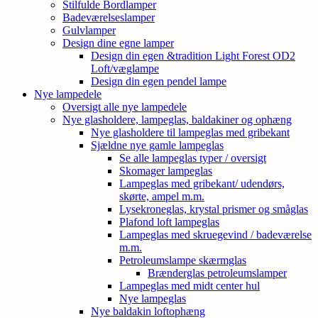
Stilfulde Bordlamper
Badeværelseslamper
Gulvlamper
Design dine egne lamper
Design din egen &tradition Light Forest OD2
Loft/væglampe
Design din egen pendel lampe
Nye lampedele
Oversigt alle nye lampedele
Nye glasholdere, lampeglas, baldakiner og ophæng
Nye glasholdere til lampeglas med gribekant
Sjældne nye gamle lampeglas
Se alle lampeglas typer / oversigt
Skomager lampeglas
Lampeglas med gribekant/ udendørs,
skørte, ampel m.m.
Lysekroneglas, krystal prismer og småglas
Plafond loft lampeglas
Lampeglas med skruegevind / badeværelse
m.m.
Petroleumslampe skærmglas
Brænderglas petroleumslamper
Lampeglas med midt center hul
Nye lampeglas
Nye baldakin loftophæng