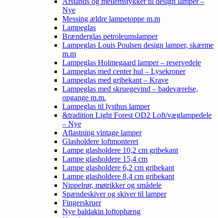
Afstands og mellemstykker til design lamper –
Nye
Messing ældre lampetoppe m.m
Lampeglas
Brænderglas petroleumslamper
Lampeglas Louis Poulsen design lamper, skærme
m.m
Lampeglas Holmegaard lamper – reservedele
Lampeglas med center hul – Lysekroner
Lampeglas med gribekant – Krave
Lampeglas med skruegevind – badeværelse,
opgange m.m.
Lampeglas til lysthus lamper
&tradition Light Forest OD2 Loft/væglampedele
– Nye
Aflastning vintage lamper
Glasholdere loftmonteret
Lampe glasholdere 10,2 cm gribekant
Lampe glasholdere 15,4 cm
Lampe glasholdere 6,2 cm gribekant
Lampe glasholdere 8,4 cm gribekant
Nippelrør, møtrikker og smådele
Spændeskiver og skiver til lamper
Fingerskruer
Nye baldakin loftophæng