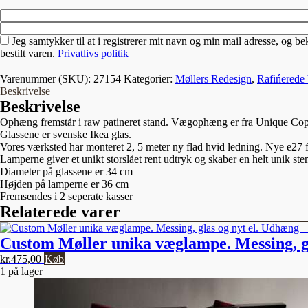
Jeg samtykker til at i registrerer mit navn og min mail adresse, og be
bestilt varen.
Privatlivs politik
Varenummer (SKU):
27154
Kategorier:
Møllers Redesign
,
Rafińered
Beskrivelse
Beskrivelse
Ophæng fremstår i raw patineret stand. Vægophæng er fra Unique Co
Glassene er svenske Ikea glas.
Vores værksted har monteret 2, 5 meter ny flad hvid ledning. Nye e27 f
Lamperne giver et unikt storslået rent udtryk og skaber en helt unik st
Diameter på glassene er 34 cm
Højden på lamperne er 36 cm
Fremsendes i 2 seperate kasser
Relaterede varer
Custom Møller unika væglampe. Messing, g
kr.
475,00
Køb
1 på lager