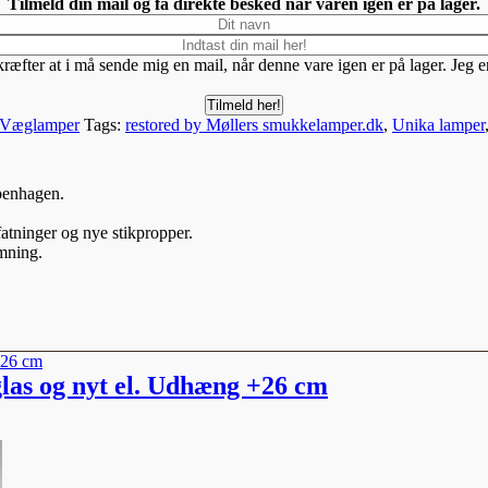
Tilmeld din mail og få direkte besked når varen igen er på lager.
kræfter at i må sende mig en mail, når denne vare igen er på lager. Jeg 
Tilmeld her!
e Væglamper
Tags:
restored by Møllers smukkelamper.dk
,
Unika lamper
penhagen.
atninger og nye stikpropper.
emning.
las og nyt el. Udhæng +26 cm