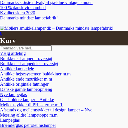
Skip
Danmarks største udvalg af sjældne vintage lamper.
to
100 % dansk virksomhed
content
Kvalitet siden 2020
Danmarks mindste lampefabrik!
0
Kurv
Søg
Vælg afdeling
Butikkens Lamper – oversigt
Butikkens Lampedele – oversigt
Antikke lampedele
Antikke hejsesystemer, baldakiner m.m
Antikke ende møtrikker m.m
Antikke originale fatninger
Danske gamle lampeophæng
Nye lampeglas
Glasholdere lamper – Antikke
Mellemstykker til PH skærme m.fl.
Afstands og mellemstykker til design lamper – Nye
Messing ældre lampetoppe m.m
Lampeglas
Brænderglas petroleumslamper