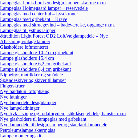
Lampeglas Louis Poulsen design lamper, skærme m.m
Lampeglas Holmegaard lamper – reservedele
Lampeglas med center hul – Lysekroner
Lampeglas med gribekant – Krave
Lampeglas med skruegevind – badeværelse, opgange m.m.
Lampeglas til lysthus lamper
&tradition Light Forest OD2 Loft/væglampedele – Nye
Aflastning vintage lamper
Glasholdere loftmonteret
Lampe glasholdere 10,2 cm gribekant
Lampe glasholdere 15,4 cm
Lampe glasholdere 6,2 cm gribekant
Lampe glasholdere 8,4 cm gribekant
Nippelrør, møtrikker og smådele
Spændeskiver og skiver til lamper
Fingerskruer
Nye baldakin loftophæng
Nye fatninger
Nye lampedele designlamper
Nye lampeledninger
Nye tryk – vippe og fodafbrydere, stikdåser, el dele, hanstik m.m
Nye glasholdere til lampeglas med gribekant
Nye lampedele til design lamper og standard lampedele
Petroleumslampe skærmglas
Lampe monteringskit