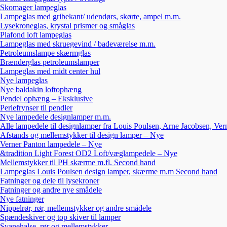
Skomager lampeglas
Lampeglas med gribekant/ udendørs, skørte, ampel m.m.
Lysekroneglas, krystal prismer og småglas
Plafond loft lampeglas
Lampeglas med skruegevind / badeværelse m.m.
Petroleumslampe skærmglas
Brænderglas petroleumslamper
Lampeglas med midt center hul
Nye lampeglas
Nye baldakin loftophæng
Pendel ophæng – Eksklusive
Perlefrynser til pendler
Nye lampedele designlamper m.m.
Alle lampedele til designlamper fra Louis Poulsen, Arne Jacobsen, Ver
Afstands og mellemstykker til design lamper – Nye
Verner Panton lampedele – Nye
&tradition Light Forest OD2 Loft/væglampedele – Nye
Mellemstykker til PH skærme m.fl. Second hand
Lampeglas Louis Poulsen design lamper, skærme m.m Second hand
Fatninger og dele til lysekroner
Fatninger og andre nye smådele
Nye fatninger
Nippelrør, rør, mellemstykker og andre smådele
Spændeskiver og top skiver til lamper
Svanehalse, rør og mellemstykker