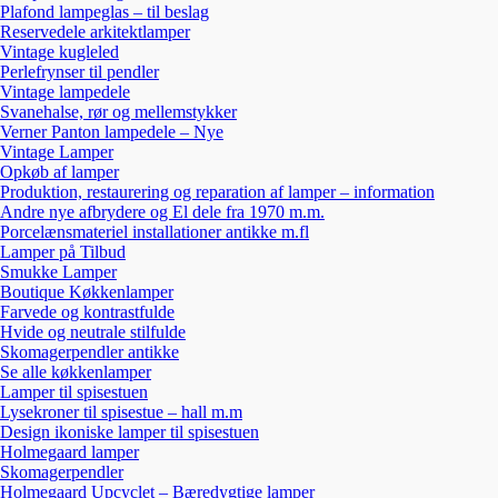
Plafond lampeglas – til beslag
Reservedele arkitektlamper
Vintage kugleled
Perlefrynser til pendler
Vintage lampedele
Svanehalse, rør og mellemstykker
Verner Panton lampedele – Nye
Vintage Lamper
Opkøb af lamper
Produktion, restaurering og reparation af lamper – information
Andre nye afbrydere og El dele fra 1970 m.m.
Porcelænsmateriel installationer antikke m.fl
Lamper på Tilbud
Smukke Lamper
Boutique Køkkenlamper
Farvede og kontrastfulde
Hvide og neutrale stilfulde
Skomagerpendler antikke
Se alle køkkenlamper
Lamper til spisestuen
Lysekroner til spisestue – hall m.m
Design ikoniske lamper til spisestuen
Holmegaard lamper
Skomagerpendler
Holmegaard Upcyclet – Bæredygtige lamper