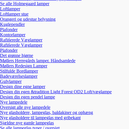
Se alle Holmegaard lamper
Loftlamper
Loftlamper stue
Orangeri og udestue belysning
Kuglependler
Plafonder
Kontorlamper
Rafińerede Væglamper
Rafińerede Væglamper
Plafonder
Det grønne hjørne
Møllers Herregårds lamper. Håndsamlede
Møllers Redesign Lamper
Stilfulde Bordlamper
Badeværelseslamper
Gulvlamper
Design dine egne lamper
Design din egen &tradition Light Forest OD2 Loft/væglampe
Design din egen pendel lampe
Nye lampedele
Oversigt alle nye lampedele
Nye glasholdere, lampeglas, baldakiner og ophæng
Nye glasholdere til lampeglas med gribekant
Sjældne nye gamle lampeglas
Se alle lampeglas typer / oversigt