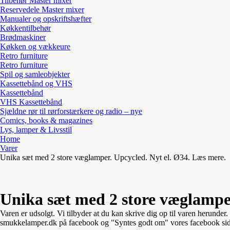
Tilbehør Master mixer
Reservedele Master mixer
Manualer og opskriftshæfter
Køkkentilbehør
Brødmaskiner
Køkken og vækkeure
Retro furniture
Retro furniture
Spil og samleobjekter
Kassettebånd og VHS
Kassettebånd
VHS Kassettebånd
Sjældne rør til rørforstærkere og radio – nye
Comics, books & magazines
Lys, lamper & Livsstil
Home
Varer
Unika sæt med 2 store væglamper. Upcycled. Nyt el. Ø34. Læs mere.
Unika sæt med 2 store væglamper
Varen er udsolgt. Vi tilbyder at du kan skrive dig op til varen herunder
smukkelamper.dk på facebook og "Syntes godt om" vores facebook side, s