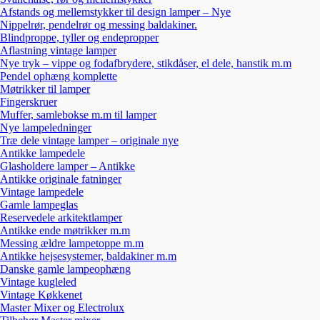
Afstands og mellemstykker til design lamper – Nye
Nippelrør, pendelrør og messing baldakiner.
Blindproppe, tyller og endepropper
Aflastning vintage lamper
Nye tryk – vippe og fodafbrydere, stikdåser, el dele, hanstik m.m
Pendel ophæng komplette
Møtrikker til lamper
Fingerskruer
Muffer, samlebokse m.m til lamper
Nye lampeledninger
Træ dele vintage lamper – originale nye
Antikke lampedele
Glasholdere lamper – Antikke
Antikke originale fatninger
Vintage lampedele
Gamle lampeglas
Reservedele arkitektlamper
Antikke ende møtrikker m.m
Messing ældre lampetoppe m.m
Antikke hejsesystemer, baldakiner m.m
Danske gamle lampeophæng
Vintage kugleled
Vintage Køkkenet
Master Mixer og Electrolux