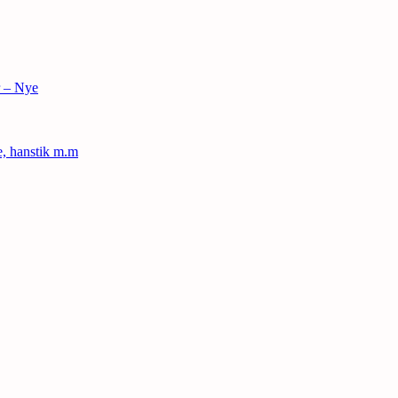
r – Nye
le, hanstik m.m