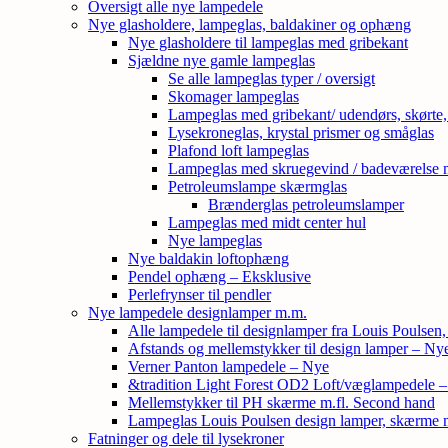
Oversigt alle nye lampedele
Nye glasholdere, lampeglas, baldakiner og ophæng
Nye glasholdere til lampeglas med gribekant
Sjældne nye gamle lampeglas
Se alle lampeglas typer / oversigt
Skomager lampeglas
Lampeglas med gribekant/ udendørs, skørte
Lysekroneglas, krystal prismer og småglas
Plafond loft lampeglas
Lampeglas med skruegevind / badeværelse 
Petroleumslampe skærmglas
Brænderglas petroleumslamper
Lampeglas med midt center hul
Nye lampeglas
Nye baldakin loftophæng
Pendel ophæng – Eksklusive
Perlefrynser til pendler
Nye lampedele designlamper m.m.
Alle lampedele til designlamper fra Louis Poulsen
Afstands og mellemstykker til design lamper – Ny
Verner Panton lampedele – Nye
&tradition Light Forest OD2 Loft/væglampedele 
Mellemstykker til PH skærme m.fl. Second hand
Lampeglas Louis Poulsen design lamper, skærme
Fatninger og dele til lysekroner