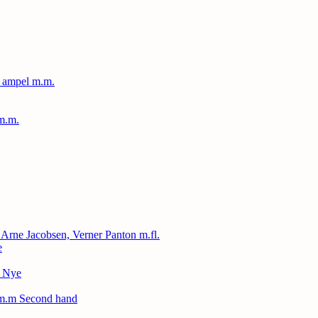
, ampel m.m.
m.m.
, Arne Jacobsen, Verner Panton m.fl.
e
– Nye
 m.m Second hand