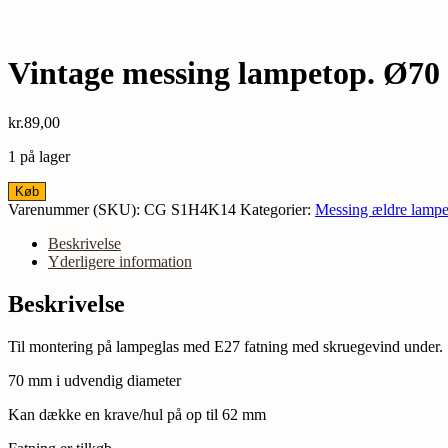
Vintage messing lampetop. Ø7
kr.
89,00
1 på lager
Vintage
Køb
messing
Varenummer (SKU):
CG S1H4K14
Kategorier:
Messing ældre lamp
lampetop.
Ø70
Beskrivelse
mm.
Yderligere information
32mmH.M10
centerhul
Beskrivelse
antal
Til montering på lampeglas med E27 fatning med skruegevind under.
70 mm i udvendig diameter
Kan dække en krave/hul på op til 62 mm