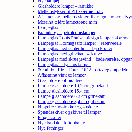
Nye lampeglas
Glasholdere lamper – Antikke
Mellemstykker til PH skærme m.fl.
Afstands og mellemstykker til design lamper – Ny
Messing ældre lampetoppe m.m
Lampeglas
Brænderglas petroleumslamper
Lampeglas Louis Poulsen design lamper, skærme
Lampeglas Holmegaard lamper – reservedele
Lampeglas med center hul – Lysekroner
Lampeglas med gribekant – Krave
Lampeglas med skruegevind – badeværelse, opga
Lampeglas til lysthus lamper
&tradition Light Forest OD2 Loft/væglampedele 
Aflastning vintage lamper
Glasholdere loftmonteret
Lampe glasholdere 10,2 cm gribekant
Lampe glasholdere 15,4 cm
Lampe glasholdere 6,2 cm gribekant
Lampe glasholdere 8,4 cm gribekant
Nippelrør, møtrikker og smådele
Spændeskiver og skiver til lamper
Fingerskruer
Nye baldakin loftophæng
Nye fatninger