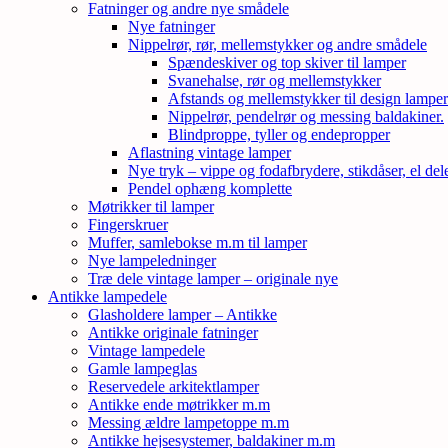
Fatninger og andre nye smådele
Nye fatninger
Nippelrør, rør, mellemstykker og andre smådele
Spændeskiver og top skiver til lamper
Svanehalse, rør og mellemstykker
Afstands og mellemstykker til design lampe
Nippelrør, pendelrør og messing baldakiner.
Blindproppe, tyller og endepropper
Aflastning vintage lamper
Nye tryk – vippe og fodafbrydere, stikdåser, el de
Pendel ophæng komplette
Møtrikker til lamper
Fingerskruer
Muffer, samlebokse m.m til lamper
Nye lampeledninger
Træ dele vintage lamper – originale nye
Antikke lampedele
Glasholdere lamper – Antikke
Antikke originale fatninger
Vintage lampedele
Gamle lampeglas
Reservedele arkitektlamper
Antikke ende møtrikker m.m
Messing ældre lampetoppe m.m
Antikke hejsesystemer, baldakiner m.m