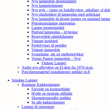
Nye lampedele designlamper
Nye lampeledninger
Nye tryk – vippe og fodafbrydere, stikdåser, el de
Nye glasholdere til lampeglas med gribekant
Nye lampedele til design lamper og standard lamp
Petroleumslampe skærmglas
Lampe monteringskit
Plafond lampeglas – til beslag
Reservedele arkitektlamper
Vintage kugleled
Perlefrynser til pendler
Vintage lampedele
Svanehalse, rør og mellemstykker
Verner Panton lampedele – Nye
Vintage Lamper
Andre nye afbrydere og El dele fra 1970 m.m.
Porcelænsmateriel installationer antikke m.fl
Smukke Lamper
Boutique Køkkenlamper
Farvede og kontrastfulde
Hvide og neutrale stilfulde
Skomagerpendler antikke
Se alle køkkenlamper
Lamper til spisestuen