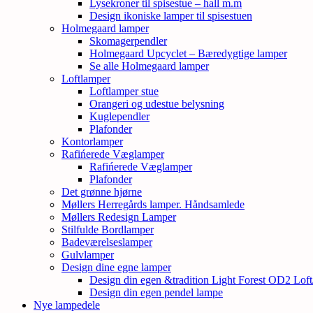
Lysekroner til spisestue – hall m.m
Design ikoniske lamper til spisestuen
Holmegaard lamper
Skomagerpendler
Holmegaard Upcyclet – Bæredygtige lamper
Se alle Holmegaard lamper
Loftlamper
Loftlamper stue
Orangeri og udestue belysning
Kuglependler
Plafonder
Kontorlamper
Rafińerede Væglamper
Rafińerede Væglamper
Plafonder
Det grønne hjørne
Møllers Herregårds lamper. Håndsamlede
Møllers Redesign Lamper
Stilfulde Bordlamper
Badeværelseslamper
Gulvlamper
Design dine egne lamper
Design din egen &tradition Light Forest OD2 Lof
Design din egen pendel lampe
Nye lampedele