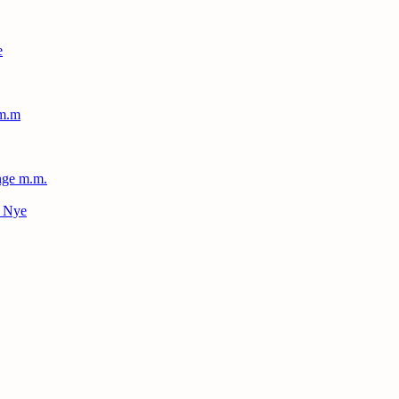
e
 m.m
nge m.m.
– Nye