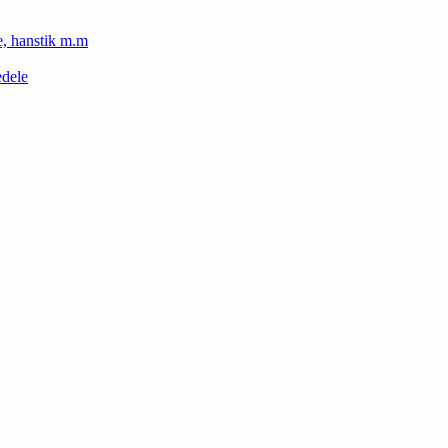
le, hanstik m.m
edele