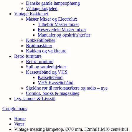
Danske gamle lampeophæng
Vintage kugleled
Vintage Køkkenet
Master Mixer og Electrolux
Tilbehør Master mixer
Reservedele Master mixer
Manualer og opskriftshæfter
Køkkentilbehør
Brødmaskiner
Køkken og vækkeure
Retro furniture
Retro furniture
Spil og samleobjekter
Kassettebånd og VHS
Kassettebånd
VHS Kassettebånd
Sjældne rør til rørforstærkere og radio – nye
Comics, books & magazines
Lys, lamper & Livsstil
Google maps
Home
Varer
Vintage messing lampetop. Ø70 mm. 32mmH.M10 centerhul