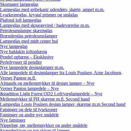
Skomager lampeglas
Lampeglas med gribekant/ udendørs, skørte, ampel m.m.
Lysekroneglas, krystal prismer og småglas
Plafond loft lampeglas
Lampeglas med skruegevind / badeværelse m.m.
Petroleumslampe skærmglas
Brænderglas petroleumslamper
Lampeglas med midt center hul
Nye lampeglas
Nye baldakin loftophæng
Pendel ophæng – Eksklusive
Perlefrynser til pendler
Nye lampedele designlamper m.m.
Alle lampedele til designlamper fra Louis Poulsen, Arne Jacobsen,
Verner Panton m.fl.
Afstands og mellemstykker til design lamper – Nye
Verner Panton lampedele – Nye
&tradition Light Forest OD2 Loft/væglampedele – Nye
Mellemstykker til PH skærme m.fl. Second hand
Lampeglas Louis Poulsen design lamper, skærme m.m Second hand
Fatninger og dele til lysekroner
Fatninger og andre nye smådele
Nye fatninger
Nippelrør, rør, mellemstykker og andre smådele
Spændeskiver og top skiver til lamper