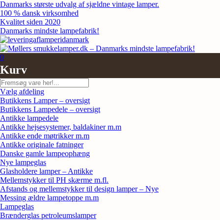
Skip
Danmarks største udvalg af sjældne vintage lamper.
to
100 % dansk virksomhed
content
Kvalitet siden 2020
Danmarks mindste lampefabrik!
0
Kurv
Søg
Vælg afdeling
Butikkens Lamper – oversigt
Butikkens Lampedele – oversigt
Antikke lampedele
Antikke hejsesystemer, baldakiner m.m
Antikke ende møtrikker m.m
Antikke originale fatninger
Danske gamle lampeophæng
Nye lampeglas
Glasholdere lamper – Antikke
Mellemstykker til PH skærme m.fl.
Afstands og mellemstykker til design lamper – Nye
Messing ældre lampetoppe m.m
Lampeglas
Brænderglas petroleumslamper