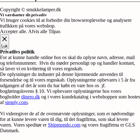
Sikker dansk webshop – SSL-krypteret & drevet fra Vestjylland
Copyright © smukkelamper.dk
Vi værdsætter dit privatliv
Vi bruger cookies til at forbedre din browseroplevelse og analysere
trafikken på vores webshop.
Accepter alle
.
Afvis alle
Tilpas
Luk
Privatlivs politik
For at kunne handle online hos os skal du oplyse navn, adresse, mail
og telefonnummer. Hvis du møder personligt op og handler kontant,
så laver vi en kvittering til vores regnskab.
De oplysninger du indtaster på denne hjemmeside anvendes til
forsendelse og til vores regnskab. Oplysningerne opbevares i 5 år fra
udgangen af det år som du har købt en vare hos os jf.
bogføringslovens § 10. Vi opbevarer oplysningerne hos vores
bogholder
dinero.dk
og i vores kundekatalog i webshoppen som hostes
af
simply.com
.
Vi videregiver de af de ovennævnte oplysninger, som er nødvendige
for at kunne levere varen til dig, til det fragtfirma, som skal levere
varen. Vores speditør er
Shipmondo.com
og vores fragtfirma er GLS
Danmark.