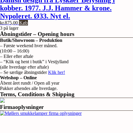
Danish design fra Lyskaer Belysning i
kobber. 1977. J.J. Hammer & krone.
Nypoleret. Ø33. Nyt el.
kr.
875,00
Køb
3 på lager
Åbningstider – Opening hours
Butik/Showroom – Produktion
– Første weekend hver måned.
(10:00 – 16:00)
– Eller efter aftale
– “Klik og hent i butik” i Vestjylland
(alle hverdage efter aftale)
– Se særlige åbningstider
Klik her!
Webshop – Online
Åbent året rundt / Open all year
Pakker afsendes alle hverdage.
Terms, Conditions & Shipping
Firmaoplysninger