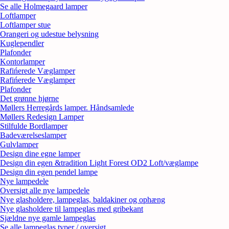
Se alle Holmegaard lamper
Loftlamper
Loftlamper stue
Orangeri og udestue belysning
Kuglependler
Plafonder
Kontorlamper
Rafińerede Væglamper
Rafińerede Væglamper
Plafonder
Det grønne hjørne
Møllers Herregårds lamper. Håndsamlede
Møllers Redesign Lamper
Stilfulde Bordlamper
Badeværelseslamper
Gulvlamper
Design dine egne lamper
Design din egen &tradition Light Forest OD2 Loft/væglampe
Design din egen pendel lampe
Nye lampedele
Oversigt alle nye lampedele
Nye glasholdere, lampeglas, baldakiner og ophæng
Nye glasholdere til lampeglas med gribekant
Sjældne nye gamle lampeglas
Se alle lampeglas typer / oversigt