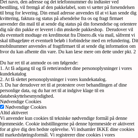
Det navn, den adresse og det telefonnummer du indtaster ved
bestilling, vil fremgå af den pakkelabel, som vi sætter på forsendelsen
til brug for levering. Din email adresse anvendes til at vi kan sende dig
kvittering, faktura og status på afsendelse fra os og fragt firmaet
anvender din mail til at sende dig status på din forsendelse og orientere
dig når din pakke er leveret i din ønskede pakkeshop. Derudover vil
du eventuelt modtage en kreditnotat fra Dinero.dk via mail, såfremt vi
skal tilbageføre et eventuelt beløb i forbindelse med en refundering. Dit
mobilnummer anvendes af fragtfirmaet til at sende dig information om
hvor du kan afhente din vare. Du kan læse mere om dette under pkt. 2
Du har ret til at anmode os om følgende:
1. At få adgang til og få rettet/ændret dine personoplysninger i vores
kundekatalog
2. At få slettet personoplysninger i vores kundekatalog.
3. Du har derudover ret til at protestere over behandlingen af dine
personlige data, og du har ret til at indgive klage til en
databeskyttelsesmyndighed.
Nødvendige Cookies
Nødvendige Cookies
Altid aktiveret
Vi anvender kun cookies til tekniske nødvendige formål på denne
hjemmeside. Cookie indstillingerne på denne hjemmeside er aktiveret
for at give dig den bedste oplevelse. Vi indsamler IKKE dine cookies
til markedsføringsformål. Vi registrerer dine cookies i vores