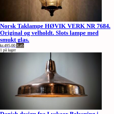
Norsk Taklampe HØVIK VERK NR 7684.
Original og velholdt. Slots lampe med
smukt glas.
kr.
495,00
Køb
1 på lager