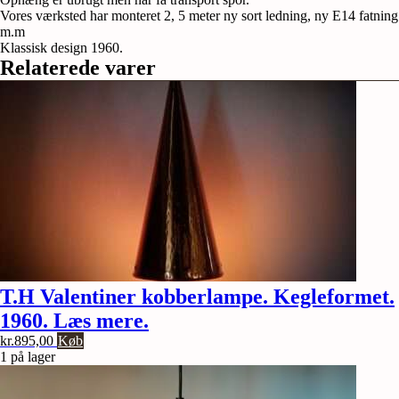
glas.
Vores værksted har monteret 2, 5 meter ny sort ledning, ny E14 fatning
35
m.m
cm
Klassisk design 1960.
høj.
Relaterede varer
Hav
glas
med
muslingeskaller.
antal
T.H Valentiner kobberlampe. Kegleformet.
1960. Læs mere.
kr.
895,00
Køb
1 på lager