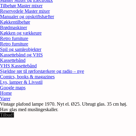
Master Mixer og Electrolux
Tilbehør Master mixer
Reservedele Master mixer
Manualer og opskriftshæfter
Køkkentilbehør
Brødmaskiner
Køkken og vækkeure
Retro furniture
Retro furniture
Spil og samleobjekter
Kassettebånd og VHS
Kassettebånd
VHS Kassettebånd
Sjældne rør til rørforstærkere og radio – nye
Comics, books & magazines
Lys, lamper & Livsstil
Google maps
Home
Varer
Vintage plafond lampe 1970. Nyt el. Ø25. Ubrugt glas. 35 cm høj.
Hav glas med muslingeskaller.
Tilbud!