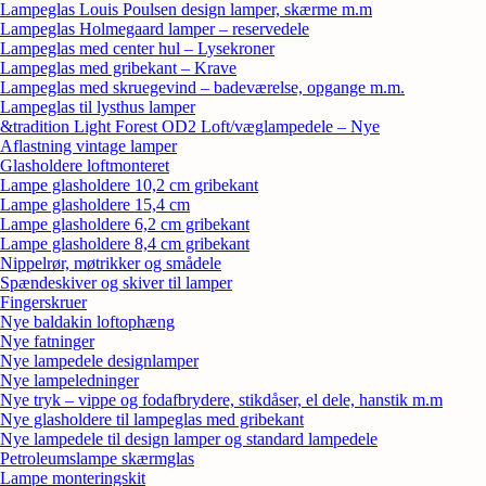
Lampeglas Louis Poulsen design lamper, skærme m.m
Lampeglas Holmegaard lamper – reservedele
Lampeglas med center hul – Lysekroner
Lampeglas med gribekant – Krave
Lampeglas med skruegevind – badeværelse, opgange m.m.
Lampeglas til lysthus lamper
&tradition Light Forest OD2 Loft/væglampedele – Nye
Aflastning vintage lamper
Glasholdere loftmonteret
Lampe glasholdere 10,2 cm gribekant
Lampe glasholdere 15,4 cm
Lampe glasholdere 6,2 cm gribekant
Lampe glasholdere 8,4 cm gribekant
Nippelrør, møtrikker og smådele
Spændeskiver og skiver til lamper
Fingerskruer
Nye baldakin loftophæng
Nye fatninger
Nye lampedele designlamper
Nye lampeledninger
Nye tryk – vippe og fodafbrydere, stikdåser, el dele, hanstik m.m
Nye glasholdere til lampeglas med gribekant
Nye lampedele til design lamper og standard lampedele
Petroleumslampe skærmglas
Lampe monteringskit