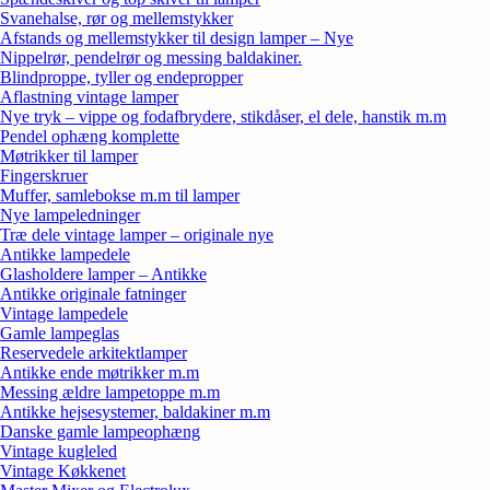
Svanehalse, rør og mellemstykker
Afstands og mellemstykker til design lamper – Nye
Nippelrør, pendelrør og messing baldakiner.
Blindproppe, tyller og endepropper
Aflastning vintage lamper
Nye tryk – vippe og fodafbrydere, stikdåser, el dele, hanstik m.m
Pendel ophæng komplette
Møtrikker til lamper
Fingerskruer
Muffer, samlebokse m.m til lamper
Nye lampeledninger
Træ dele vintage lamper – originale nye
Antikke lampedele
Glasholdere lamper – Antikke
Antikke originale fatninger
Vintage lampedele
Gamle lampeglas
Reservedele arkitektlamper
Antikke ende møtrikker m.m
Messing ældre lampetoppe m.m
Antikke hejsesystemer, baldakiner m.m
Danske gamle lampeophæng
Vintage kugleled
Vintage Køkkenet