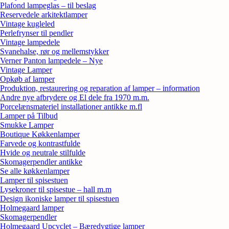
Plafond lampeglas – til beslag
Reservedele arkitektlamper
Vintage kugleled
Perlefrynser til pendler
Vintage lampedele
Svanehalse, rør og mellemstykker
Verner Panton lampedele – Nye
Vintage Lamper
Opkøb af lamper
Produktion, restaurering og reparation af lamper – information
Andre nye afbrydere og El dele fra 1970 m.m.
Porcelænsmateriel installationer antikke m.fl
Lamper på Tilbud
Smukke Lamper
Boutique Køkkenlamper
Farvede og kontrastfulde
Hvide og neutrale stilfulde
Skomagerpendler antikke
Se alle køkkenlamper
Lamper til spisestuen
Lysekroner til spisestue – hall m.m
Design ikoniske lamper til spisestuen
Holmegaard lamper
Skomagerpendler
Holmegaard Upcyclet – Bæredygtige lamper