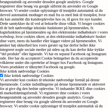
besøgsstatistik og anvender desuden google analytics. Google
registrerer dine besøg via google såfremt du anvender en Google
browser. Vi sender cookie oplysninger til trustpilot automatisk så du
derved automatisk modtager en mail fra os med link til trustpilot, hvor
du kan anmelde din kundeoplevelse hos os, til gavn for nye kunder.
Dette samtykker du til ved at bekræfte disse vilkår. Vi bruger cookies
til de helt nødvendige tekniske funktioner på hjemmesiden, fx
loginfunktion på hjemmesiden og den elektroniske indkøbskurv i vores
webshop, hvor cookies sikrer, at den elektroniske indkøbskurv husker
dine varer, mens du handler eller kigger videre på hjemmesiden. Vi
ønsker høj sikkerhed hos vores gæster og har derfor heller ikke
integreret nogle sociale medier på siden og du kan derfor ikke trykke
“del produkt” eller lignende. Vi har en separat Facebook og Instagram
side. Her har du accepteret Cookie betingelser da du accepterede
vilkårene under din oprettelse af bruger hos Facebook og Instagram.
Vores produkter er tilknyttet Facebook og google.
Ikke kritisk nødvendige Cookies
Ikke kritisk nødvendige Cookies
Vi anvender kun cookies til tekniske nødvendige formål på denne
hjemmeside. Cookie indstillingerne på denne hjemmeside er aktiveret
for at give dig den bedste oplevelse. Vi indsamler IKKE dine cookies
til markedsføringsformål. Vi registrerer dine cookies i vores
besøgsstatistik og anvender desuden google analytics. Google
registrerer dine besøg via google såfremt du anvender en Google
browser. Vi sender cookie oplysninger til trustpilot automatisk så du