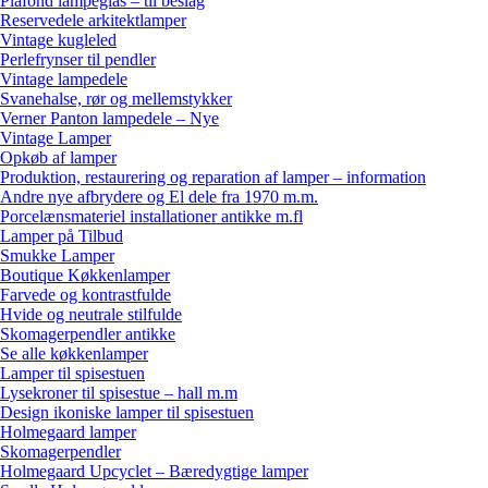
Plafond lampeglas – til beslag
Reservedele arkitektlamper
Vintage kugleled
Perlefrynser til pendler
Vintage lampedele
Svanehalse, rør og mellemstykker
Verner Panton lampedele – Nye
Vintage Lamper
Opkøb af lamper
Produktion, restaurering og reparation af lamper – information
Andre nye afbrydere og El dele fra 1970 m.m.
Porcelænsmateriel installationer antikke m.fl
Lamper på Tilbud
Smukke Lamper
Boutique Køkkenlamper
Farvede og kontrastfulde
Hvide og neutrale stilfulde
Skomagerpendler antikke
Se alle køkkenlamper
Lamper til spisestuen
Lysekroner til spisestue – hall m.m
Design ikoniske lamper til spisestuen
Holmegaard lamper
Skomagerpendler
Holmegaard Upcyclet – Bæredygtige lamper