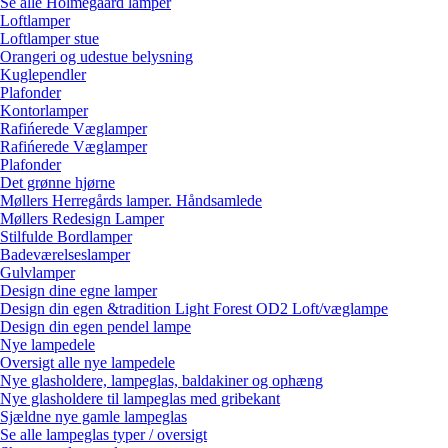
Se alle Holmegaard lamper
Loftlamper
Loftlamper stue
Orangeri og udestue belysning
Kuglependler
Plafonder
Kontorlamper
Rafińerede Væglamper
Rafińerede Væglamper
Plafonder
Det grønne hjørne
Møllers Herregårds lamper. Håndsamlede
Møllers Redesign Lamper
Stilfulde Bordlamper
Badeværelseslamper
Gulvlamper
Design dine egne lamper
Design din egen &tradition Light Forest OD2 Loft/væglampe
Design din egen pendel lampe
Nye lampedele
Oversigt alle nye lampedele
Nye glasholdere, lampeglas, baldakiner og ophæng
Nye glasholdere til lampeglas med gribekant
Sjældne nye gamle lampeglas
Se alle lampeglas typer / oversigt