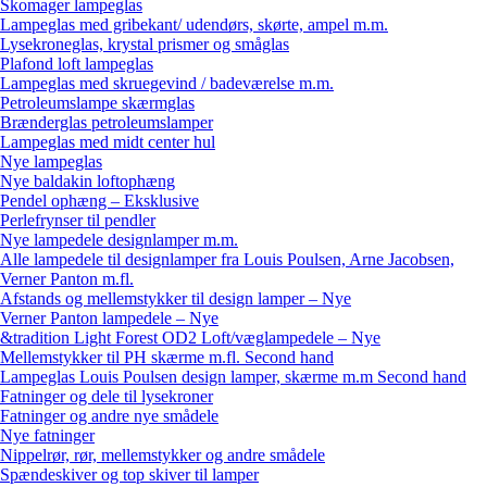
Skomager lampeglas
Lampeglas med gribekant/ udendørs, skørte, ampel m.m.
Lysekroneglas, krystal prismer og småglas
Plafond loft lampeglas
Lampeglas med skruegevind / badeværelse m.m.
Petroleumslampe skærmglas
Brænderglas petroleumslamper
Lampeglas med midt center hul
Nye lampeglas
Nye baldakin loftophæng
Pendel ophæng – Eksklusive
Perlefrynser til pendler
Nye lampedele designlamper m.m.
Alle lampedele til designlamper fra Louis Poulsen, Arne Jacobsen,
Verner Panton m.fl.
Afstands og mellemstykker til design lamper – Nye
Verner Panton lampedele – Nye
&tradition Light Forest OD2 Loft/væglampedele – Nye
Mellemstykker til PH skærme m.fl. Second hand
Lampeglas Louis Poulsen design lamper, skærme m.m Second hand
Fatninger og dele til lysekroner
Fatninger og andre nye smådele
Nye fatninger
Nippelrør, rør, mellemstykker og andre smådele
Spændeskiver og top skiver til lamper