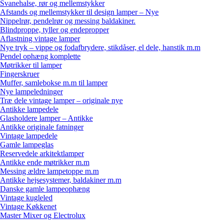
Svanehalse, rør og mellemstykker
Afstands og mellemstykker til design lamper – Nye
Nippelrør, pendelrør og messing baldakiner.
Blindproppe, tyller og endepropper
Aflastning vintage lamper
Nye tryk – vippe og fodafbrydere, stikdåser, el dele, hanstik m.m
Pendel ophæng komplette
Møtrikker til lamper
Fingerskruer
Muffer, samlebokse m.m til lamper
Nye lampeledninger
Træ dele vintage lamper – originale nye
Antikke lampedele
Glasholdere lamper – Antikke
Antikke originale fatninger
Vintage lampedele
Gamle lampeglas
Reservedele arkitektlamper
Antikke ende møtrikker m.m
Messing ældre lampetoppe m.m
Antikke hejsesystemer, baldakiner m.m
Danske gamle lampeophæng
Vintage kugleled
Vintage Køkkenet
Master Mixer og Electrolux