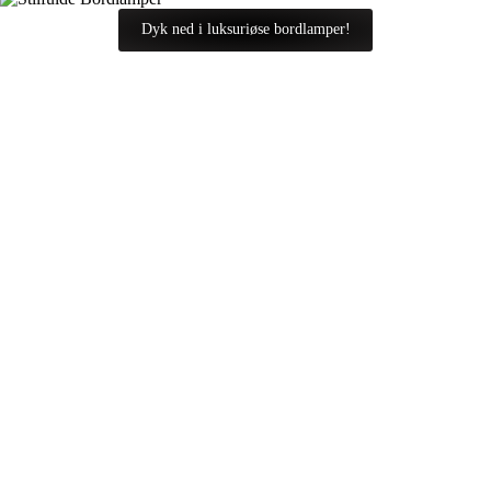
Dyk ned i luksuriøse bordlamper!