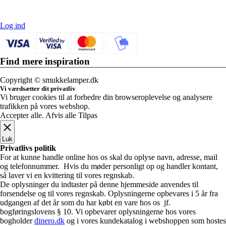
Log ind
Find mere inspiration
Sikker dansk webshop – SSL-krypteret & drevet fra Vestjylland
Copyright © smukkelamper.dk
Vi værdsætter dit privatliv
Vi bruger cookies til at forbedre din browseroplevelse og analysere
trafikken på vores webshop.
Accepter alle
.
Afvis alle
Tilpas
Luk
Privatlivs politik
For at kunne handle online hos os skal du oplyse navn, adresse, mail
og telefonnummer. Hvis du møder personligt op og handler kontant,
så laver vi en kvittering til vores regnskab.
De oplysninger du indtaster på denne hjemmeside anvendes til
forsendelse og til vores regnskab. Oplysningerne opbevares i 5 år fra
udgangen af det år som du har købt en vare hos os jf.
bogføringslovens § 10. Vi opbevarer oplysningerne hos vores
bogholder
dinero.dk
og i vores kundekatalog i webshoppen som hostes