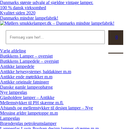
Skip
Danmarks største udvalg af sjældne vintage lamper.
to
100 % dansk virksomhed
content
Kvalitet siden 2020
Danmarks mindste lampefabrik!
Søg
0
Kurv
Vælg afdeling
Butikkens Lamper – oversigt
Butikkens Lampedele – oversigt
Antikke lampedele
Antikke hejsesystemer, baldakiner m.m
Antikke ende møtrikker m.m
Antikke originale fatninger
Danske gamle lampeophæng
Nye lampeglas
Glasholdere lamper – Antikke
Mellemstykker til PH skærme m.fl.
Afstands og mellemstykker til design lamper – Nye
Messing ældre lampetoppe m.m
Lampeglas
Brænderglas petroleumslamper
Lampeglas Louis Poulsen design lamper, skærme m.m