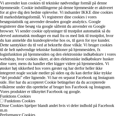
Vi anvender kun cookies til tekniske nødvendige formål på denne
hjemmeside. Cookie indstillingerne på denne hjemmeside er aktiveret
for at give dig den bedste oplevelse. Vi indsamler IKKE dine cookies
til markedsføringsformål. Vi registrerer dine cookies i vores
besøgsstatistik og anvender desuden google analytics. Google
registrerer dine besøg via google såfremt du anvender en Google
browser. Vi sender cookie oplysninger til trustpilot automatisk så du
derved automatisk modtager en mail fra os med link til trustpilot, hvor
du kan anmelde din kundeoplevelse hos os, til gavn for nye kunder.
Dette samtykker du til ved at bekræfte disse vilkår. Vi bruger cookies
til de helt nødvendige tekniske funktioner på hjemmesiden, fx
loginfunktion på hjemmesiden og den elektroniske indkøbskurv i vores
webshop, hvor cookies sikrer, at den elektroniske indkøbskurv husker
dine varer, mens du handler eller kigger videre på hjemmesiden. Vi
ønsker høj sikkerhed hos vores gæster og har derfor heller ikke
integreret nogle sociale medier på siden og du kan derfor ikke trykke
“del produkt” eller lignende. Vi har en separat Facebook og Instagram
side. Her har du accepteret Cookie betingelser da du accepterede
vilkårene under din oprettelse af bruger hos Facebook og Instagram.
Vores produkter er tilknyttet Facebook og google.
Funktions Cookies
Funktions Cookies
Disse Cookies hjælper blandt andet hvis vi deler indhold på Facebook
m.m
Performance Cookies