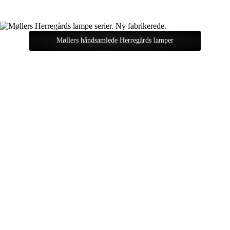
Møllers håndsamlede Herregårds lamper