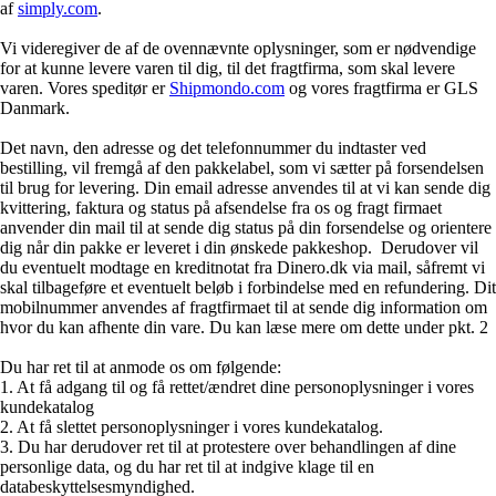
af
simply.com
.
Vi videregiver de af de ovennævnte oplysninger, som er nødvendige
for at kunne levere varen til dig, til det fragtfirma, som skal levere
varen. Vores speditør er
Shipmondo.com
og vores fragtfirma er GLS
Danmark.
Det navn, den adresse og det telefonnummer du indtaster ved
bestilling, vil fremgå af den pakkelabel, som vi sætter på forsendelsen
til brug for levering. Din email adresse anvendes til at vi kan sende dig
kvittering, faktura og status på afsendelse fra os og fragt firmaet
anvender din mail til at sende dig status på din forsendelse og orientere
dig når din pakke er leveret i din ønskede pakkeshop. Derudover vil
du eventuelt modtage en kreditnotat fra Dinero.dk via mail, såfremt vi
skal tilbageføre et eventuelt beløb i forbindelse med en refundering. Dit
mobilnummer anvendes af fragtfirmaet til at sende dig information om
hvor du kan afhente din vare. Du kan læse mere om dette under pkt. 2
Du har ret til at anmode os om følgende:
1. At få adgang til og få rettet/ændret dine personoplysninger i vores
kundekatalog
2. At få slettet personoplysninger i vores kundekatalog.
3. Du har derudover ret til at protestere over behandlingen af dine
personlige data, og du har ret til at indgive klage til en
databeskyttelsesmyndighed.