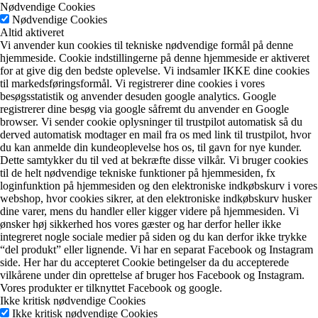
Nødvendige Cookies
Nødvendige Cookies
Altid aktiveret
Vi anvender kun cookies til tekniske nødvendige formål på denne
hjemmeside. Cookie indstillingerne på denne hjemmeside er aktiveret
for at give dig den bedste oplevelse. Vi indsamler IKKE dine cookies
til markedsføringsformål. Vi registrerer dine cookies i vores
besøgsstatistik og anvender desuden google analytics. Google
registrerer dine besøg via google såfremt du anvender en Google
browser. Vi sender cookie oplysninger til trustpilot automatisk så du
derved automatisk modtager en mail fra os med link til trustpilot, hvor
du kan anmelde din kundeoplevelse hos os, til gavn for nye kunder.
Dette samtykker du til ved at bekræfte disse vilkår. Vi bruger cookies
til de helt nødvendige tekniske funktioner på hjemmesiden, fx
loginfunktion på hjemmesiden og den elektroniske indkøbskurv i vores
webshop, hvor cookies sikrer, at den elektroniske indkøbskurv husker
dine varer, mens du handler eller kigger videre på hjemmesiden. Vi
ønsker høj sikkerhed hos vores gæster og har derfor heller ikke
integreret nogle sociale medier på siden og du kan derfor ikke trykke
“del produkt” eller lignende. Vi har en separat Facebook og Instagram
side. Her har du accepteret Cookie betingelser da du accepterede
vilkårene under din oprettelse af bruger hos Facebook og Instagram.
Vores produkter er tilknyttet Facebook og google.
Ikke kritisk nødvendige Cookies
Ikke kritisk nødvendige Cookies