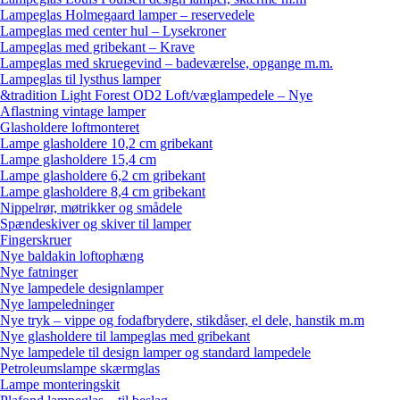
Lampeglas Holmegaard lamper – reservedele
Lampeglas med center hul – Lysekroner
Lampeglas med gribekant – Krave
Lampeglas med skruegevind – badeværelse, opgange m.m.
Lampeglas til lysthus lamper
&tradition Light Forest OD2 Loft/væglampedele – Nye
Aflastning vintage lamper
Glasholdere loftmonteret
Lampe glasholdere 10,2 cm gribekant
Lampe glasholdere 15,4 cm
Lampe glasholdere 6,2 cm gribekant
Lampe glasholdere 8,4 cm gribekant
Nippelrør, møtrikker og smådele
Spændeskiver og skiver til lamper
Fingerskruer
Nye baldakin loftophæng
Nye fatninger
Nye lampedele designlamper
Nye lampeledninger
Nye tryk – vippe og fodafbrydere, stikdåser, el dele, hanstik m.m
Nye glasholdere til lampeglas med gribekant
Nye lampedele til design lamper og standard lampedele
Petroleumslampe skærmglas
Lampe monteringskit