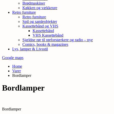
Brødmaskiner
Køkken og vækkeure
Retro furniture
Retro furniture
Spil og samleobjekter
Kassettebånd og VHS
Kassettebånd
VHS Kassettebånd
Sjældne rør til rørforstærkere og radio – nye
Comics, books & magazines
Lys, lamper & Livsstil
Google maps
Home
Varer
Bordlamper
Bordlamper
Bordlamper