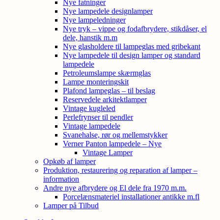
Nye fatninger
Nye lampedele designlamper
Nye lampeledninger
Nye tryk – vippe og fodafbrydere, stikdåser, el
dele, hanstik m.m
Nye glasholdere til lampeglas med gribekant
Nye lampedele til design lamper og standard
lampedele
Petroleumslampe skærmglas
Lampe monteringskit
Plafond lampeglas – til beslag
Reservedele arkitektlamper
Vintage kugleled
Perlefrynser til pendler
Vintage lampedele
Svanehalse, rør og mellemstykker
Verner Panton lampedele – Nye
Vintage Lamper
Opkøb af lamper
Produktion, restaurering og reparation af lamper –
information
Andre nye afbrydere og El dele fra 1970 m.m.
Porcelænsmateriel installationer antikke m.fl
Lamper på Tilbud