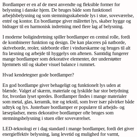
Bordlamper er en af de mest anvendte og fleksible former for
belysning i danske hjem. De bruges både som funktionel
arbejdsbelysning og som stemningsskabende lys i stue, soveværelse,
entré og kontor. En bordlampe giver målrettet lys, skaber hygge og
bidrager til en harmonisk indretning med flere lag af belysning.
I moderne boligindretning spiller bordlamper en central rolle, fordi
de kombinerer funktion og design. De kan placeres på natborde,
skriveborde, reoler, sideborde eller i vindueskarme og bruges til alt
fra læsning og arbejde til hyggelys om aftenen. Samtidig fungerer
mange bordlamper som dekorative elementer, der understøtter
hjemmets stil og skaber visuel balance i rummet.
Hvad kendetegner gode bordlamper?
En god bordlampe giver behageligt og funktionelt lys uden at
blænde. Valget af skærm, materiale og lyskilde har stor betydning
for, hvordan lyset spredes. Bordlamper findes i mange materialer
som metal, glas, keramik, træ og tekstil, som hver især påvirker både
udtryk og lys. Justerbare bordlamper er populære til arbejds- og
læsepladser, mens dekorative bordlamper ofte bruges som
stemningsbelysning i stuen eller soveværelset.
LED-teknologi er i dag standard i mange bordlamper, fordi det giver
energieffektiv belysning, lang levetid og mulighed for varmt,