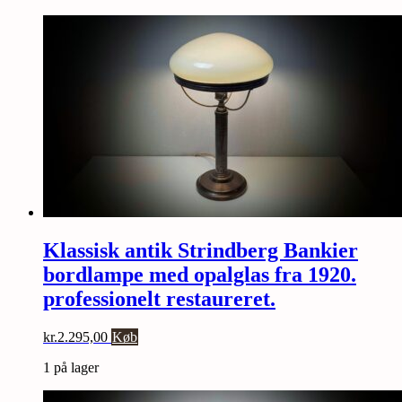
Klassisk antik Strindberg Bankier
bordlampe med opalglas fra 1920.
professionelt restaureret.
kr.
2.295,00
Køb
1 på lager