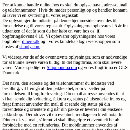
For at kunne handle online hos os skal du oplyse navn, adresse, mail
og telefonnummer. Hvis du møder personligt op og handler kontant,
så laver vi en kvittering til vores regnskab.
De oplysninger du indtaster på denne hjemmeside anvendes til
forsendelse og til vores regnskab. Oplysningerne opbevares i 5 år fra
udgangen af det år som du har købt en vare hos os jf.
bogføringslovens § 10. Vi opbevarer oplysningerne hos vores
bogholder
dinero.dk
og i vores kundekatalog i webshoppen som
hostes af
simply.com
.
Vi videregiver de af de ovennævnte oplysninger, som er nødvendige
for at kunne levere varen til dig, til det fragtfirma, som skal levere
varen. Vores speditør er
Shipmondo.com
og vores fragtfirma er GLS
Danmark.
Det navn, den adresse og det telefonnummer du indtaster ved
bestilling, vil fremgå af den pakkelabel, som vi sætter på
forsendelsen til brug for levering. Din email adresse anvendes til at
vi kan sende dig kvittering, faktura og status på afsendelse fra os og
fragt firmaet anvender din mail til at sende dig status på din
forsendelse og orientere dig når din pakke er leveret i din ønskede
pakkeshop. Derudover vil du eventuelt modtage en kreditnotat fra
Dinero.dk via mail, såfremt vi skal tilbageføre et eventuelt beløb i
forbindelse med en refundering. Dit mobilnummer anvendes af