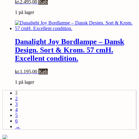
kr.
2.495,00
Køb
1 på lager
Danalight Joy Bordlampe – Dansk
Design. Sort & Krom. 57 cmH.
Excellent condition.
kr.
1.195,00
Køb
1 på lager
1
2
3
4
5
6
→