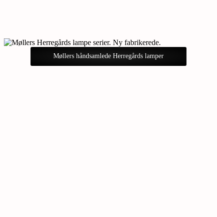
Møllers håndsamlede Herregårds lamper