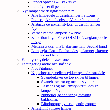
Pendel ophæng – Eksklusive
Perlefrynser til pendler
Nye lampedele designlamper m.m.
Alle lampedele til designlamper fra Louis
Poulsen, Arne Jacobsen, Verner Panton m.fl.
Afstands og mellemstykker til design lamper –
Nye
Verner Panton lampedele – Nye
&tradition Light Forest OD2 Loft/væglampedele
– Nye
Mellemstykker til PH skærme m.fl. Second hand
Lampeglas Louis Poulsen design lamper, skærme
m.m Second hand
Fatninger og dele til lysekroner
Fatninger og andre nye smådele
Nye fatninger
Nippelrør, rør, mellemstykker og andre smådele
Spændeskiver og top skiver til lamper
Svanehalse, rør og mellemstykker
Afstands og mellemstykker til design
lamper – Nye
Nippelrør, pendelrør og messing
baldakiner.
Blindproppe, tyller og endepropper
Aflastning vintage lamper