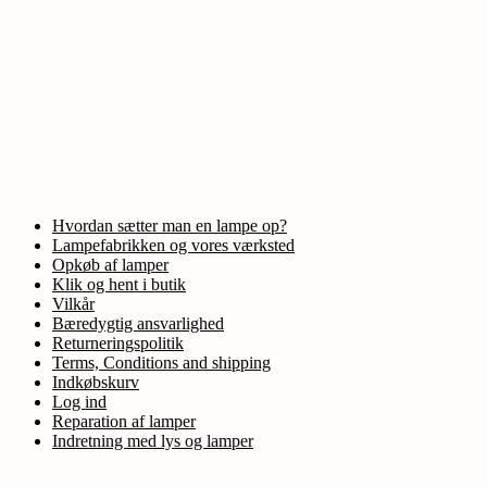
Hvordan sætter man en lampe op?
Lampefabrikken og vores værksted
Opkøb af lamper
Klik og hent i butik
Vilkår
Bæredygtig ansvarlighed
Returneringspolitik
Terms, Conditions and shipping
Indkøbskurv
Log ind
Reparation af lamper
Indretning med lys og lamper