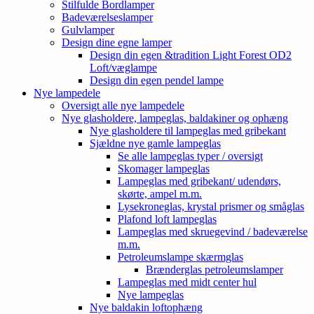
Stilfulde Bordlamper
Badeværelseslamper
Gulvlamper
Design dine egne lamper
Design din egen &tradition Light Forest OD2
Loft/væglampe
Design din egen pendel lampe
Nye lampedele
Oversigt alle nye lampedele
Nye glasholdere, lampeglas, baldakiner og ophæng
Nye glasholdere til lampeglas med gribekant
Sjældne nye gamle lampeglas
Se alle lampeglas typer / oversigt
Skomager lampeglas
Lampeglas med gribekant/ udendørs,
skørte, ampel m.m.
Lysekroneglas, krystal prismer og småglas
Plafond loft lampeglas
Lampeglas med skruegevind / badeværelse
m.m.
Petroleumslampe skærmglas
Brænderglas petroleumslamper
Lampeglas med midt center hul
Nye lampeglas
Nye baldakin loftophæng