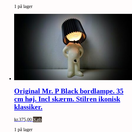
1 på lager
Original Mr. P Black bordlampe. 35
cm høj. Incl skærm. Stilren ikonisk
klassiker.
kr.
375,00
Køb
1 på lager