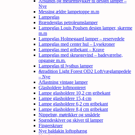
Afstands og mellemstykker til design lamper –
Nye
Messing ældre lampetoppe m.m
Lampeglas
Brænderglas petroleumslamper
Lampeglas Louis Poulsen design lamper, skærme
m.m
Lampeglas Holmegaard lamper – reservedele
Lampeglas med center hul – Lysekroner
Lampeglas med gribekant – Krave
Lampeglas med skruegevind – badeværelse,
opgange m.m.
Lampeglas til lysthus lamper
&tradition Light Forest OD2 Loft/væglampedele
– Nye
Aflastning vintage lamper
Glasholdere loftmonteret
Lampe glasholdere 10,2 cm gribekant
Lampe glasholdere 15,4 cm
Lampe glasholdere 6,2 cm gribekant
Lampe glasholdere 8,4 cm gribekant
Nippelrør, møtrikker og smådele
Spændeskiver og skiver til lamper
Fingerskruer
Nye baldakin loftophæng