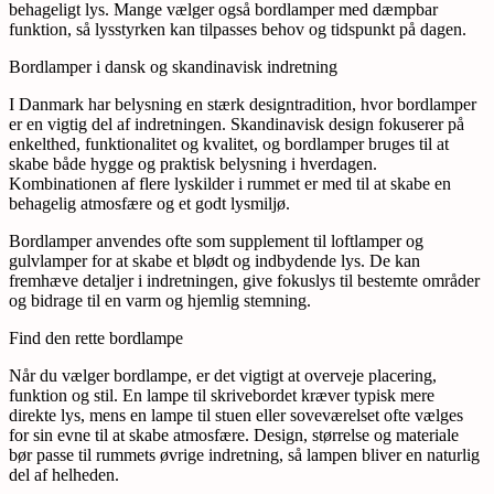
behageligt lys. Mange vælger også bordlamper med dæmpbar
funktion, så lysstyrken kan tilpasses behov og tidspunkt på dagen.
Bordlamper i dansk og skandinavisk indretning
I Danmark har belysning en stærk designtradition, hvor bordlamper
er en vigtig del af indretningen. Skandinavisk design fokuserer på
enkelthed, funktionalitet og kvalitet, og bordlamper bruges til at
skabe både hygge og praktisk belysning i hverdagen.
Kombinationen af flere lyskilder i rummet er med til at skabe en
behagelig atmosfære og et godt lysmiljø.
Bordlamper anvendes ofte som supplement til loftlamper og
gulvlamper for at skabe et blødt og indbydende lys. De kan
fremhæve detaljer i indretningen, give fokuslys til bestemte områder
og bidrage til en varm og hjemlig stemning.
Find den rette bordlampe
Når du vælger bordlampe, er det vigtigt at overveje placering,
funktion og stil. En lampe til skrivebordet kræver typisk mere
direkte lys, mens en lampe til stuen eller soveværelset ofte vælges
for sin evne til at skabe atmosfære. Design, størrelse og materiale
bør passe til rummets øvrige indretning, så lampen bliver en naturlig
del af helheden.