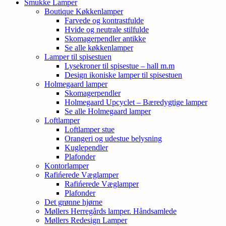
Smukke Lamper
Boutique Køkkenlamper
Farvede og kontrastfulde
Hvide og neutrale stilfulde
Skomagerpendler antikke
Se alle køkkenlamper
Lamper til spisestuen
Lysekroner til spisestue – hall m.m
Design ikoniske lamper til spisestuen
Holmegaard lamper
Skomagerpendler
Holmegaard Upcyclet – Bæredygtige lamper
Se alle Holmegaard lamper
Loftlamper
Loftlamper stue
Orangeri og udestue belysning
Kuglependler
Plafonder
Kontorlamper
Rafińerede Væglamper
Rafińerede Væglamper
Plafonder
Det grønne hjørne
Møllers Herregårds lamper. Håndsamlede
Møllers Redesign Lamper