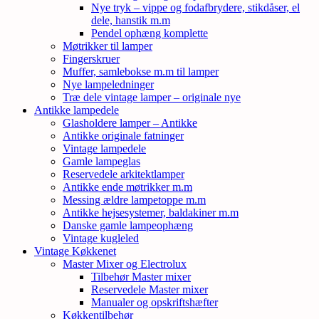
Nye tryk – vippe og fodafbrydere, stikdåser, el
dele, hanstik m.m
Pendel ophæng komplette
Møtrikker til lamper
Fingerskruer
Muffer, samlebokse m.m til lamper
Nye lampeledninger
Træ dele vintage lamper – originale nye
Antikke lampedele
Glasholdere lamper – Antikke
Antikke originale fatninger
Vintage lampedele
Gamle lampeglas
Reservedele arkitektlamper
Antikke ende møtrikker m.m
Messing ældre lampetoppe m.m
Antikke hejsesystemer, baldakiner m.m
Danske gamle lampeophæng
Vintage kugleled
Vintage Køkkenet
Master Mixer og Electrolux
Tilbehør Master mixer
Reservedele Master mixer
Manualer og opskriftshæfter
Køkkentilbehør