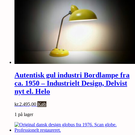
Autentisk gul industri Bordlampe fra
ca. 1950 – Industrielt Design, Delvist
nyt el. Helo
kr.
2.495,00
Køb
1 på lager