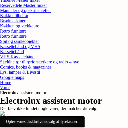
Tilbehør Master mixer
Reservedele Master mixer
Manualer og opskriftshæfter
Køkkentilbehør
Brødmaskiner
Køkken og vækkeure
Retro furniture
Retro furniture
Spil og samleobjekter
Kassettebånd og VHS
Kassettebånd
VHS Kassettebånd
Sjældne rør til rørforstærkere og radio – nye
Comics, books & magazines
Lys, lamper & Livsstil
Google maps
Home
Varer
Electrolux assistent motor
Electrolux assistent motor
Der blev ikke fundet nogle varer, der matcher dit valg.
Oplev vores eksklusive udvalg af lysekroner!