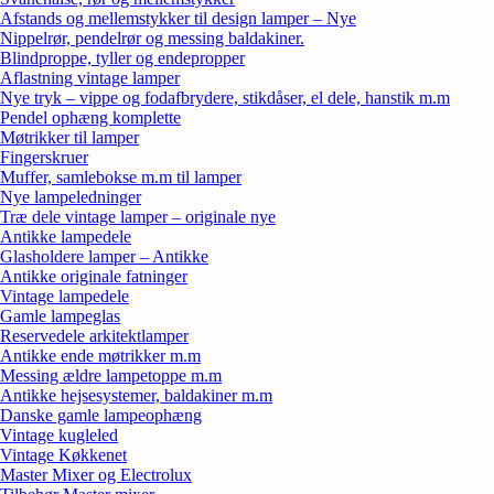
Afstands og mellemstykker til design lamper – Nye
Nippelrør, pendelrør og messing baldakiner.
Blindproppe, tyller og endepropper
Aflastning vintage lamper
Nye tryk – vippe og fodafbrydere, stikdåser, el dele, hanstik m.m
Pendel ophæng komplette
Møtrikker til lamper
Fingerskruer
Muffer, samlebokse m.m til lamper
Nye lampeledninger
Træ dele vintage lamper – originale nye
Antikke lampedele
Glasholdere lamper – Antikke
Antikke originale fatninger
Vintage lampedele
Gamle lampeglas
Reservedele arkitektlamper
Antikke ende møtrikker m.m
Messing ældre lampetoppe m.m
Antikke hejsesystemer, baldakiner m.m
Danske gamle lampeophæng
Vintage kugleled
Vintage Køkkenet
Master Mixer og Electrolux