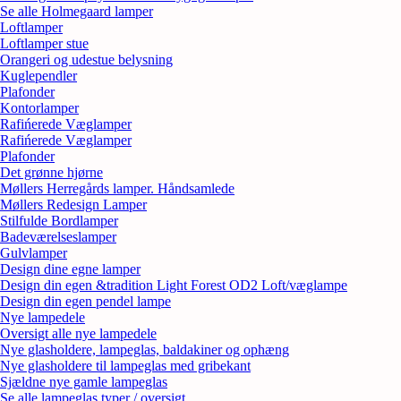
Se alle Holmegaard lamper
Loftlamper
Loftlamper stue
Orangeri og udestue belysning
Kuglependler
Plafonder
Kontorlamper
Rafińerede Væglamper
Rafińerede Væglamper
Plafonder
Det grønne hjørne
Møllers Herregårds lamper. Håndsamlede
Møllers Redesign Lamper
Stilfulde Bordlamper
Badeværelseslamper
Gulvlamper
Design dine egne lamper
Design din egen &tradition Light Forest OD2 Loft/væglampe
Design din egen pendel lampe
Nye lampedele
Oversigt alle nye lampedele
Nye glasholdere, lampeglas, baldakiner og ophæng
Nye glasholdere til lampeglas med gribekant
Sjældne nye gamle lampeglas
Se alle lampeglas typer / oversigt