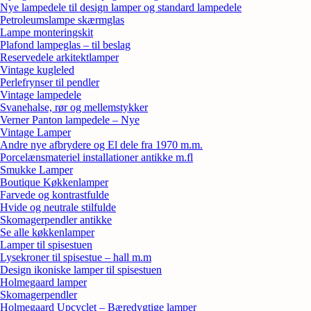
Nye lampedele til design lamper og standard lampedele
Petroleumslampe skærmglas
Lampe monteringskit
Plafond lampeglas – til beslag
Reservedele arkitektlamper
Vintage kugleled
Perlefrynser til pendler
Vintage lampedele
Svanehalse, rør og mellemstykker
Verner Panton lampedele – Nye
Vintage Lamper
Andre nye afbrydere og El dele fra 1970 m.m.
Porcelænsmateriel installationer antikke m.fl
Smukke Lamper
Boutique Køkkenlamper
Farvede og kontrastfulde
Hvide og neutrale stilfulde
Skomagerpendler antikke
Se alle køkkenlamper
Lamper til spisestuen
Lysekroner til spisestue – hall m.m
Design ikoniske lamper til spisestuen
Holmegaard lamper
Skomagerpendler
Holmegaard Upcyclet – Bæredygtige lamper