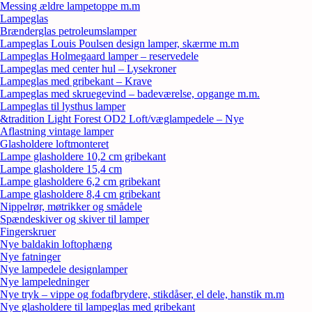
Messing ældre lampetoppe m.m
Lampeglas
Brænderglas petroleumslamper
Lampeglas Louis Poulsen design lamper, skærme m.m
Lampeglas Holmegaard lamper – reservedele
Lampeglas med center hul – Lysekroner
Lampeglas med gribekant – Krave
Lampeglas med skruegevind – badeværelse, opgange m.m.
Lampeglas til lysthus lamper
&tradition Light Forest OD2 Loft/væglampedele – Nye
Aflastning vintage lamper
Glasholdere loftmonteret
Lampe glasholdere 10,2 cm gribekant
Lampe glasholdere 15,4 cm
Lampe glasholdere 6,2 cm gribekant
Lampe glasholdere 8,4 cm gribekant
Nippelrør, møtrikker og smådele
Spændeskiver og skiver til lamper
Fingerskruer
Nye baldakin loftophæng
Nye fatninger
Nye lampedele designlamper
Nye lampeledninger
Nye tryk – vippe og fodafbrydere, stikdåser, el dele, hanstik m.m
Nye glasholdere til lampeglas med gribekant