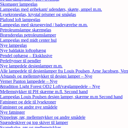
Skomager lampeglas
Lampeglas med gribekant/ udendørs, skørte, ampel m.m.
Lysekroneglas, krystal prismer og småglas
Plafond loft lampeglas
Lampeglas med skruegevind / badeværelse m.m.
Petroleumslampe skærmglas
Brænderglas petroleumslamper
Lampeglas med midt center hul
Nye lampeglas
Nye baldakin loftophæng
Pendel ophæng – Eksklusive
Perlefrynser til pendler
Nye lampedele designlamper m.m.
Alle lampedele til designlamper fra Louis Poulsen, Arne Jacobsen, Ver
Afstands og mellemstykker til design lamper – Nye
Verner Panton lampedele – Nye
&tradition Light Forest OD2 Loft/væglampedele – Nye
Mellemstykker til PH skærme m.fl. Second hand
Lampeglas Louis Poulsen design lamper, skærme m.m Second hand
Fatninger og dele til lysekroner
Fatninger og andre nye smådele
Nye fatninger
Nippelrør, rør, mellemstykker og andre smådele
Spændeskiver og top skiver til lamper
Svanehalse, rør og mellemstykker