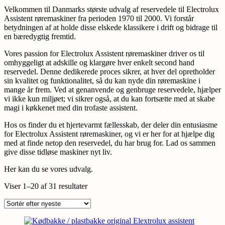
Velkommen til Danmarks største udvalg af reservedele til Electrolux
Assistent røremaskiner fra perioden 1970 til 2000. Vi forstår
betydningen af at holde disse elskede klassikere i drift og bidrage til
en bæredygtig fremtid.
Vores passion for Electrolux Assistent røremaskiner driver os til
omhyggeligt at adskille og klargøre hver enkelt second hand
reservedel. Denne dedikerede proces sikrer, at hver del opretholder
sin kvalitet og funktionalitet, så du kan nyde din røremaskine i
mange år frem. Ved at genanvende og genbruge reservedele, hjælper
vi ikke kun miljøet; vi sikrer også, at du kan fortsætte med at skabe
magi i køkkenet med din trofaste assistent.
Hos os finder du et hjertevarmt fællesskab, der deler din entusiasme
for Electrolux Assistent røremaskiner, og vi er her for at hjælpe dig
med at finde netop den reservedel, du har brug for. Lad os sammen
give disse tidløse maskiner nyt liv.
Her kan du se vores udvalg.
Sorteret
Viser 1–20 af 31 resultater
efter
seneste