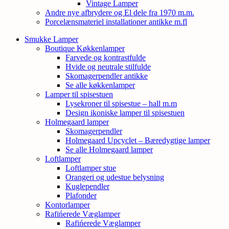
Vintage Lamper
Andre nye afbrydere og El dele fra 1970 m.m.
Porcelænsmateriel installationer antikke m.fl
Smukke Lamper
Boutique Køkkenlamper
Farvede og kontrastfulde
Hvide og neutrale stilfulde
Skomagerpendler antikke
Se alle køkkenlamper
Lamper til spisestuen
Lysekroner til spisestue – hall m.m
Design ikoniske lamper til spisestuen
Holmegaard lamper
Skomagerpendler
Holmegaard Upcyclet – Bæredygtige lamper
Se alle Holmegaard lamper
Loftlamper
Loftlamper stue
Orangeri og udestue belysning
Kuglependler
Plafonder
Kontorlamper
Rafińerede Væglamper
Rafińerede Væglamper