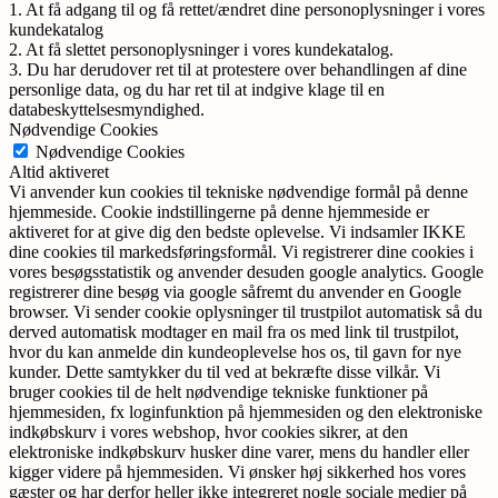
1. At få adgang til og få rettet/ændret dine personoplysninger i vores
kundekatalog
2. At få slettet personoplysninger i vores kundekatalog.
3. Du har derudover ret til at protestere over behandlingen af dine
personlige data, og du har ret til at indgive klage til en
databeskyttelsesmyndighed.
Nødvendige Cookies
Nødvendige Cookies
Altid aktiveret
Vi anvender kun cookies til tekniske nødvendige formål på denne
hjemmeside. Cookie indstillingerne på denne hjemmeside er
aktiveret for at give dig den bedste oplevelse. Vi indsamler IKKE
dine cookies til markedsføringsformål. Vi registrerer dine cookies i
vores besøgsstatistik og anvender desuden google analytics. Google
registrerer dine besøg via google såfremt du anvender en Google
browser. Vi sender cookie oplysninger til trustpilot automatisk så du
derved automatisk modtager en mail fra os med link til trustpilot,
hvor du kan anmelde din kundeoplevelse hos os, til gavn for nye
kunder. Dette samtykker du til ved at bekræfte disse vilkår. Vi
bruger cookies til de helt nødvendige tekniske funktioner på
hjemmesiden, fx loginfunktion på hjemmesiden og den elektroniske
indkøbskurv i vores webshop, hvor cookies sikrer, at den
elektroniske indkøbskurv husker dine varer, mens du handler eller
kigger videre på hjemmesiden. Vi ønsker høj sikkerhed hos vores
gæster og har derfor heller ikke integreret nogle sociale medier på