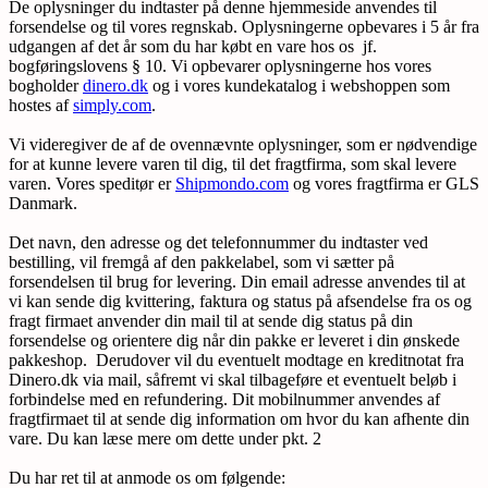
De oplysninger du indtaster på denne hjemmeside anvendes til
forsendelse og til vores regnskab. Oplysningerne opbevares i 5 år fra
udgangen af det år som du har købt en vare hos os jf.
bogføringslovens § 10. Vi opbevarer oplysningerne hos vores
bogholder
dinero.dk
og i vores kundekatalog i webshoppen som
hostes af
simply.com
.
Vi videregiver de af de ovennævnte oplysninger, som er nødvendige
for at kunne levere varen til dig, til det fragtfirma, som skal levere
varen. Vores speditør er
Shipmondo.com
og vores fragtfirma er GLS
Danmark.
Det navn, den adresse og det telefonnummer du indtaster ved
bestilling, vil fremgå af den pakkelabel, som vi sætter på
forsendelsen til brug for levering. Din email adresse anvendes til at
vi kan sende dig kvittering, faktura og status på afsendelse fra os og
fragt firmaet anvender din mail til at sende dig status på din
forsendelse og orientere dig når din pakke er leveret i din ønskede
pakkeshop. Derudover vil du eventuelt modtage en kreditnotat fra
Dinero.dk via mail, såfremt vi skal tilbageføre et eventuelt beløb i
forbindelse med en refundering. Dit mobilnummer anvendes af
fragtfirmaet til at sende dig information om hvor du kan afhente din
vare. Du kan læse mere om dette under pkt. 2
Du har ret til at anmode os om følgende: