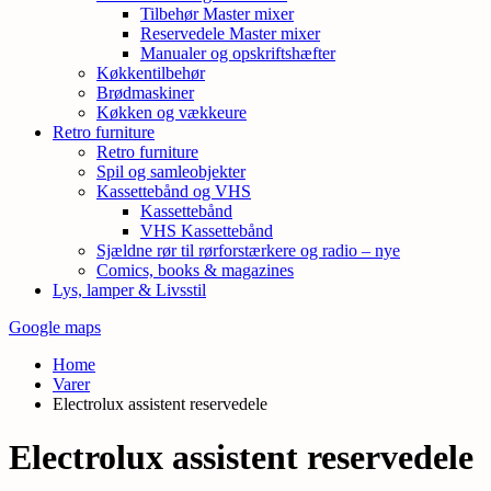
Tilbehør Master mixer
Reservedele Master mixer
Manualer og opskriftshæfter
Køkkentilbehør
Brødmaskiner
Køkken og vækkeure
Retro furniture
Retro furniture
Spil og samleobjekter
Kassettebånd og VHS
Kassettebånd
VHS Kassettebånd
Sjældne rør til rørforstærkere og radio – nye
Comics, books & magazines
Lys, lamper & Livsstil
Google maps
Home
Varer
Electrolux assistent reservedele
Electrolux assistent reservedele