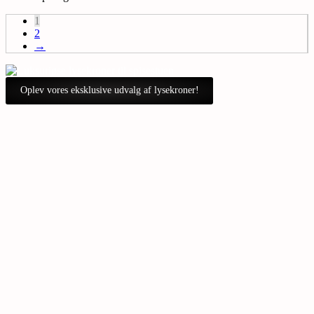
1
2
→
Oplev vores eksklusive udvalg af lysekroner!