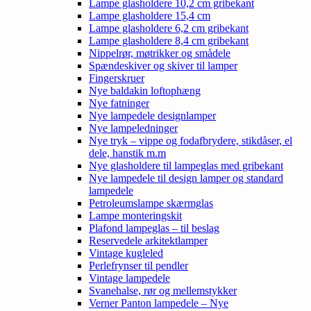
Lampe glasholdere 10,2 cm gribekant
Lampe glasholdere 15,4 cm
Lampe glasholdere 6,2 cm gribekant
Lampe glasholdere 8,4 cm gribekant
Nippelrør, møtrikker og smådele
Spændeskiver og skiver til lamper
Fingerskruer
Nye baldakin loftophæng
Nye fatninger
Nye lampedele designlamper
Nye lampeledninger
Nye tryk – vippe og fodafbrydere, stikdåser, el
dele, hanstik m.m
Nye glasholdere til lampeglas med gribekant
Nye lampedele til design lamper og standard
lampedele
Petroleumslampe skærmglas
Lampe monteringskit
Plafond lampeglas – til beslag
Reservedele arkitektlamper
Vintage kugleled
Perlefrynser til pendler
Vintage lampedele
Svanehalse, rør og mellemstykker
Verner Panton lampedele – Nye