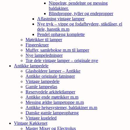
Nippelrør, pendelrør og messing
baldakiner.
Blindproppe, tyller og endepropper
Aflastning vintage lamper
Nye tryk – vippe og fodafbrydere, stikdåser, el
dele, hanstik m.m
Pendel ophæng komplette
Møtrikker til lamper
Fingerskruer
Muffer, samlebokse m.m til lamper
Nye lampeledninger
Træ dele vintage lamper – originale nye
Antikke lampedele
Glasholdere lamper – Antikke
Antikke originale fatninger
Vintage lampedele
Gamle lampeglas
Reservedele arkitektlamper
Antikke ende møtrikker m.m
Messing ældre lampetoppe m.m
Antikke hejsesystemer, baldakiner m.m
Danske gamle lampeophæng
Vintage kugleled
Vintage Køkkenet
Master Mixer og Electrolux