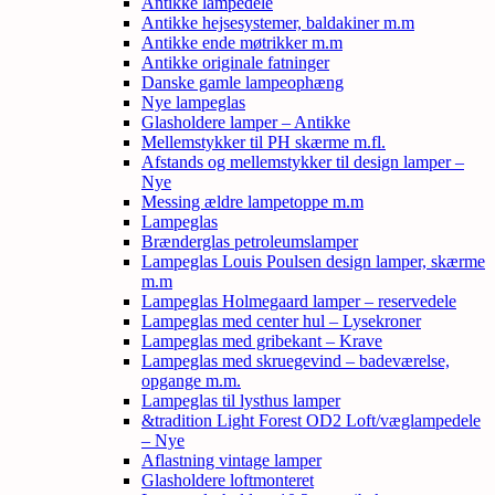
Antikke lampedele
Antikke hejsesystemer, baldakiner m.m
Antikke ende møtrikker m.m
Antikke originale fatninger
Danske gamle lampeophæng
Nye lampeglas
Glasholdere lamper – Antikke
Mellemstykker til PH skærme m.fl.
Afstands og mellemstykker til design lamper –
Nye
Messing ældre lampetoppe m.m
Lampeglas
Brænderglas petroleumslamper
Lampeglas Louis Poulsen design lamper, skærme
m.m
Lampeglas Holmegaard lamper – reservedele
Lampeglas med center hul – Lysekroner
Lampeglas med gribekant – Krave
Lampeglas med skruegevind – badeværelse,
opgange m.m.
Lampeglas til lysthus lamper
&tradition Light Forest OD2 Loft/væglampedele
– Nye
Aflastning vintage lamper
Glasholdere loftmonteret