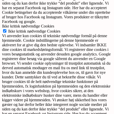
siden og du kan derfor ikke trykke “del produkt” eller lignende. Vi
har en separat Facebook og Instagram side. Her har du accepteret
Cookie betingelser da du accepterede vilkårene under din oprettelse
af bruger hos Facebook og Instagram. Vores produkter er tilknyttet
Facebook og google.
Ikke kritisk nødvendige Cookies
Ikke kritisk nødvendige Cookies
Vi anvender kun cookies til tekniske nødvendige formål på denne
hjemmeside. Cookie indstillingerne på denne hjemmeside er
aktiveret for at give dig den bedste oplevelse. Vi indsamler IKKE
dine cookies til markedsføringsformål. Vi registrerer dine cookies i
vores besøgsstatistik og anvender desuden google analytics. Google
registrerer dine besøg via google såfremt du anvender en Google
browser. Vi sender cookie oplysninger til trustpilot automatisk så du
derved automatisk modtager en mail fra os med link til trustpilot,
hvor du kan anmelde din kundeoplevelse hos os, til gavn for nye
kunder. Dette samtykker du til ved at bekræfte disse vilkår. Vi
bruger cookies til de helt nødvendige tekniske funktioner på
hjemmesiden, fx loginfunktion på hjemmesiden og den elektroniske
indkøbskurv i vores webshop, hvor cookies sikrer, at den
elektroniske indkøbskurv husker dine varer, mens du handler eller
kigger videre på hjemmesiden. Vi ønsker høj sikkerhed hos vores
gæster og har derfor heller ikke integreret nogle sociale medier på
siden og du kan derfor ikke trykke “del produkt” eller lignende. Vi
har en separat Facebook og Instagram side. Her har du accepteret