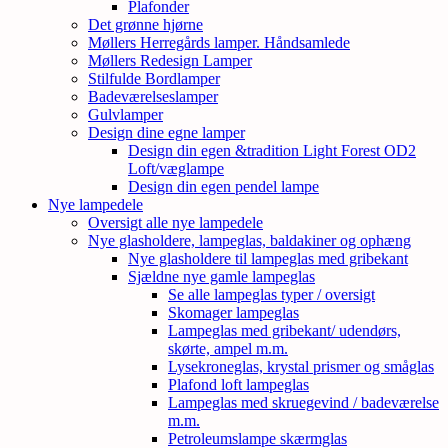
Plafonder
Det grønne hjørne
Møllers Herregårds lamper. Håndsamlede
Møllers Redesign Lamper
Stilfulde Bordlamper
Badeværelseslamper
Gulvlamper
Design dine egne lamper
Design din egen &tradition Light Forest OD2
Loft/væglampe
Design din egen pendel lampe
Nye lampedele
Oversigt alle nye lampedele
Nye glasholdere, lampeglas, baldakiner og ophæng
Nye glasholdere til lampeglas med gribekant
Sjældne nye gamle lampeglas
Se alle lampeglas typer / oversigt
Skomager lampeglas
Lampeglas med gribekant/ udendørs,
skørte, ampel m.m.
Lysekroneglas, krystal prismer og småglas
Plafond loft lampeglas
Lampeglas med skruegevind / badeværelse
m.m.
Petroleumslampe skærmglas