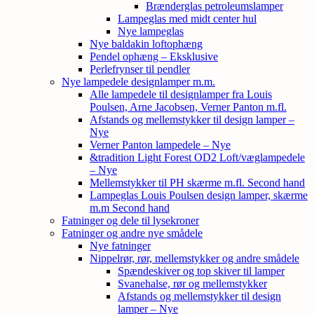
Brænderglas petroleumslamper
Lampeglas med midt center hul
Nye lampeglas
Nye baldakin loftophæng
Pendel ophæng – Eksklusive
Perlefrynser til pendler
Nye lampedele designlamper m.m.
Alle lampedele til designlamper fra Louis
Poulsen, Arne Jacobsen, Verner Panton m.fl.
Afstands og mellemstykker til design lamper –
Nye
Verner Panton lampedele – Nye
&tradition Light Forest OD2 Loft/væglampedele
– Nye
Mellemstykker til PH skærme m.fl. Second hand
Lampeglas Louis Poulsen design lamper, skærme
m.m Second hand
Fatninger og dele til lysekroner
Fatninger og andre nye smådele
Nye fatninger
Nippelrør, rør, mellemstykker og andre smådele
Spændeskiver og top skiver til lamper
Svanehalse, rør og mellemstykker
Afstands og mellemstykker til design
lamper – Nye