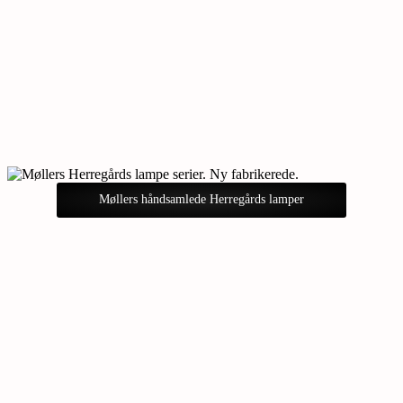
Møllers håndsamlede Herregårds lamper