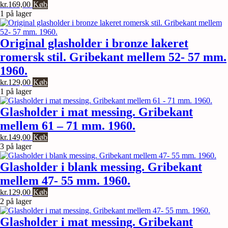
kr.
169,00
Køb
1 på lager
Original glasholder i bronze lakeret
romersk stil. Gribekant mellem 52- 57 mm.
1960.
kr.
129,00
Køb
1 på lager
Glasholder i mat messing. Gribekant
mellem 61 – 71 mm. 1960.
kr.
149,00
Køb
3 på lager
Glasholder i blank messing. Gribekant
mellem 47- 55 mm. 1960.
kr.
129,00
Køb
2 på lager
Glasholder i mat messing. Gribekant