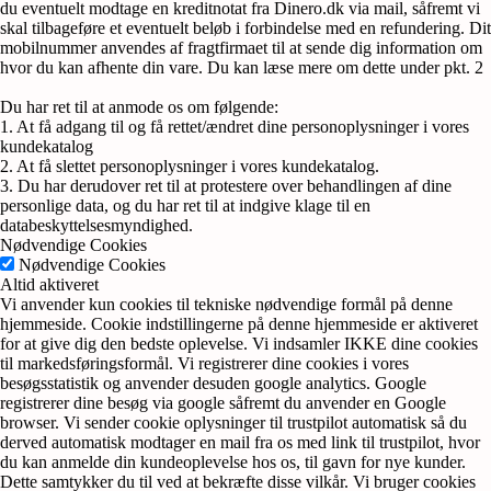
du eventuelt modtage en kreditnotat fra Dinero.dk via mail, såfremt vi
skal tilbageføre et eventuelt beløb i forbindelse med en refundering. Dit
mobilnummer anvendes af fragtfirmaet til at sende dig information om
hvor du kan afhente din vare. Du kan læse mere om dette under pkt. 2
Du har ret til at anmode os om følgende:
1. At få adgang til og få rettet/ændret dine personoplysninger i vores
kundekatalog
2. At få slettet personoplysninger i vores kundekatalog.
3. Du har derudover ret til at protestere over behandlingen af dine
personlige data, og du har ret til at indgive klage til en
databeskyttelsesmyndighed.
Nødvendige Cookies
Nødvendige Cookies
Altid aktiveret
Vi anvender kun cookies til tekniske nødvendige formål på denne
hjemmeside. Cookie indstillingerne på denne hjemmeside er aktiveret
for at give dig den bedste oplevelse. Vi indsamler IKKE dine cookies
til markedsføringsformål. Vi registrerer dine cookies i vores
besøgsstatistik og anvender desuden google analytics. Google
registrerer dine besøg via google såfremt du anvender en Google
browser. Vi sender cookie oplysninger til trustpilot automatisk så du
derved automatisk modtager en mail fra os med link til trustpilot, hvor
du kan anmelde din kundeoplevelse hos os, til gavn for nye kunder.
Dette samtykker du til ved at bekræfte disse vilkår. Vi bruger cookies