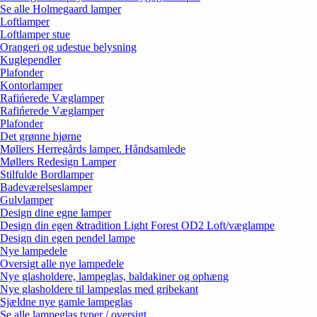
Se alle Holmegaard lamper
Loftlamper
Loftlamper stue
Orangeri og udestue belysning
Kuglependler
Plafonder
Kontorlamper
Rafińerede Væglamper
Rafińerede Væglamper
Plafonder
Det grønne hjørne
Møllers Herregårds lamper. Håndsamlede
Møllers Redesign Lamper
Stilfulde Bordlamper
Badeværelseslamper
Gulvlamper
Design dine egne lamper
Design din egen &tradition Light Forest OD2 Loft/væglampe
Design din egen pendel lampe
Nye lampedele
Oversigt alle nye lampedele
Nye glasholdere, lampeglas, baldakiner og ophæng
Nye glasholdere til lampeglas med gribekant
Sjældne nye gamle lampeglas
Se alle lampeglas typer / oversigt