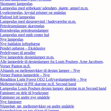
Skomager lampeglas
Lampeglas med gribekant/ udendørs, skørte, ampel m.m.
Lysekroneglas, krystal prismer og småglas
Plafond loft lampeglas
Lampeglas med skruegevind / badeværelse m.m.
Petroleumslampe skærmglas
Brænderglas petroleumslamper
Lampeglas med midt center hul
Nye lampeglas
Nye baldakin loftophæng
Pendel ophæng – Eksklusive
Perlefrynser til pendler
Nye lampedele designlamper m.m.
Alle lampedele til designlamper fra Louis Poulsen, Arne Jacobsen,
Verner Panton m.fl.
Afstands og mellemstykker til design lamper – Nye
Verner Panton lampedele – Nye
&tradition Light Forest OD2 Loft/væglampedele – Nye
Mellemstykker til PH skærme m.fl. Second hand
Lampeglas Louis Poulsen design lamper, skærme m.m Second hand
Fatninger og dele til lysekroner
Fatninger og andre nye smådele
Nye fatninger
Nippelrør, rør, mellemstykker og andre smådele
Spændeskiver og top skiver til lamper