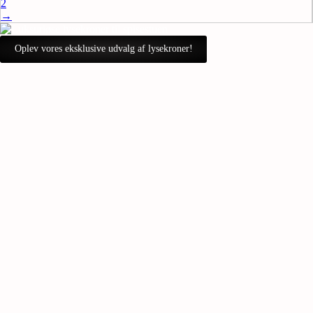
2
→
Oplev vores eksklusive udvalg af lysekroner!