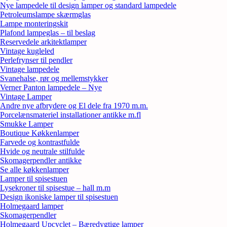
Nye lampedele til design lamper og standard lampedele
Petroleumslampe skærmglas
Lampe monteringskit
Plafond lampeglas – til beslag
Reservedele arkitektlamper
Vintage kugleled
Perlefrynser til pendler
Vintage lampedele
Svanehalse, rør og mellemstykker
Verner Panton lampedele – Nye
Vintage Lamper
Andre nye afbrydere og El dele fra 1970 m.m.
Porcelænsmateriel installationer antikke m.fl
Smukke Lamper
Boutique Køkkenlamper
Farvede og kontrastfulde
Hvide og neutrale stilfulde
Skomagerpendler antikke
Se alle køkkenlamper
Lamper til spisestuen
Lysekroner til spisestue – hall m.m
Design ikoniske lamper til spisestuen
Holmegaard lamper
Skomagerpendler
Holmegaard Upcyclet – Bæredygtige lamper