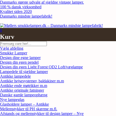
Skip
Danmarks største udvalg af sjældne vintage lamper.
to
100 % dansk virksomhed
content
Kvalitet siden 2020
Danmarks mindste lampefabrik!
0
Kurv
Søg
Vælg afdeling
Smukke Lamper
Design dine egne lamper
Design din egen pendel
Design din egen Light Forest OD2 Loft/væglampe
Lampedele til sjældne lamper
Antikke lampedele
Antikke hejsesystemer, baldakiner m.m
Antikke ende møtrikker m.m
Antikke originale fatninger
Danske gamle lampeophæng
Nye lampeglas
Glasholdere lamper – Antikke
Mellemstykker til PH skærme m.fl.
Afstands og mellemstykker til design lamper – Nye