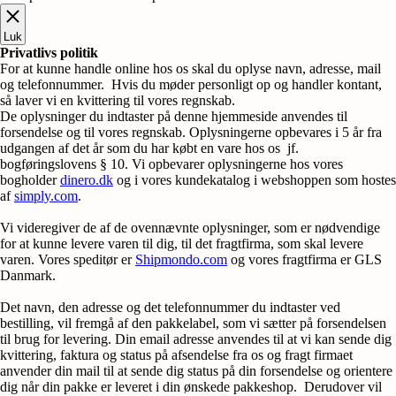
Luk
Privatlivs politik
For at kunne handle online hos os skal du oplyse navn, adresse, mail
og telefonnummer. Hvis du møder personligt op og handler kontant,
så laver vi en kvittering til vores regnskab.
De oplysninger du indtaster på denne hjemmeside anvendes til
forsendelse og til vores regnskab. Oplysningerne opbevares i 5 år fra
udgangen af det år som du har købt en vare hos os jf.
bogføringslovens § 10. Vi opbevarer oplysningerne hos vores
bogholder
dinero.dk
og i vores kundekatalog i webshoppen som hostes
af
simply.com
.
Vi videregiver de af de ovennævnte oplysninger, som er nødvendige
for at kunne levere varen til dig, til det fragtfirma, som skal levere
varen. Vores speditør er
Shipmondo.com
og vores fragtfirma er GLS
Danmark.
Det navn, den adresse og det telefonnummer du indtaster ved
bestilling, vil fremgå af den pakkelabel, som vi sætter på forsendelsen
til brug for levering. Din email adresse anvendes til at vi kan sende dig
kvittering, faktura og status på afsendelse fra os og fragt firmaet
anvender din mail til at sende dig status på din forsendelse og orientere
dig når din pakke er leveret i din ønskede pakkeshop. Derudover vil