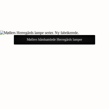
Møllers håndsamlede Herregårds lamper