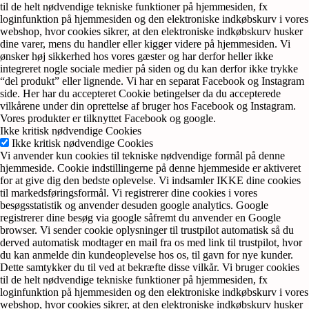
til de helt nødvendige tekniske funktioner på hjemmesiden, fx
loginfunktion på hjemmesiden og den elektroniske indkøbskurv i vores
webshop, hvor cookies sikrer, at den elektroniske indkøbskurv husker
dine varer, mens du handler eller kigger videre på hjemmesiden. Vi
ønsker høj sikkerhed hos vores gæster og har derfor heller ikke
integreret nogle sociale medier på siden og du kan derfor ikke trykke
“del produkt” eller lignende. Vi har en separat Facebook og Instagram
side. Her har du accepteret Cookie betingelser da du accepterede
vilkårene under din oprettelse af bruger hos Facebook og Instagram.
Vores produkter er tilknyttet Facebook og google.
Ikke kritisk nødvendige Cookies
Ikke kritisk nødvendige Cookies
Vi anvender kun cookies til tekniske nødvendige formål på denne
hjemmeside. Cookie indstillingerne på denne hjemmeside er aktiveret
for at give dig den bedste oplevelse. Vi indsamler IKKE dine cookies
til markedsføringsformål. Vi registrerer dine cookies i vores
besøgsstatistik og anvender desuden google analytics. Google
registrerer dine besøg via google såfremt du anvender en Google
browser. Vi sender cookie oplysninger til trustpilot automatisk så du
derved automatisk modtager en mail fra os med link til trustpilot, hvor
du kan anmelde din kundeoplevelse hos os, til gavn for nye kunder.
Dette samtykker du til ved at bekræfte disse vilkår. Vi bruger cookies
til de helt nødvendige tekniske funktioner på hjemmesiden, fx
loginfunktion på hjemmesiden og den elektroniske indkøbskurv i vores
webshop, hvor cookies sikrer, at den elektroniske indkøbskurv husker