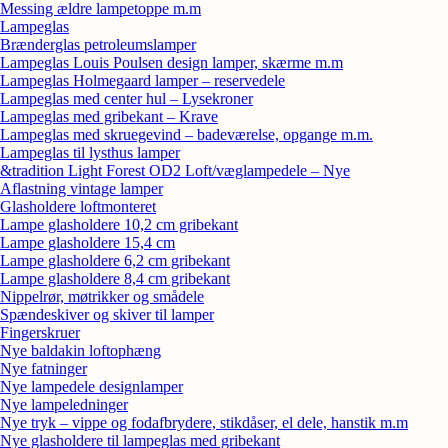
Messing ældre lampetoppe m.m
Lampeglas
Brænderglas petroleumslamper
Lampeglas Louis Poulsen design lamper, skærme m.m
Lampeglas Holmegaard lamper – reservedele
Lampeglas med center hul – Lysekroner
Lampeglas med gribekant – Krave
Lampeglas med skruegevind – badeværelse, opgange m.m.
Lampeglas til lysthus lamper
&tradition Light Forest OD2 Loft/væglampedele – Nye
Aflastning vintage lamper
Glasholdere loftmonteret
Lampe glasholdere 10,2 cm gribekant
Lampe glasholdere 15,4 cm
Lampe glasholdere 6,2 cm gribekant
Lampe glasholdere 8,4 cm gribekant
Nippelrør, møtrikker og smådele
Spændeskiver og skiver til lamper
Fingerskruer
Nye baldakin loftophæng
Nye fatninger
Nye lampedele designlamper
Nye lampeledninger
Nye tryk – vippe og fodafbrydere, stikdåser, el dele, hanstik m.m
Nye glasholdere til lampeglas med gribekant