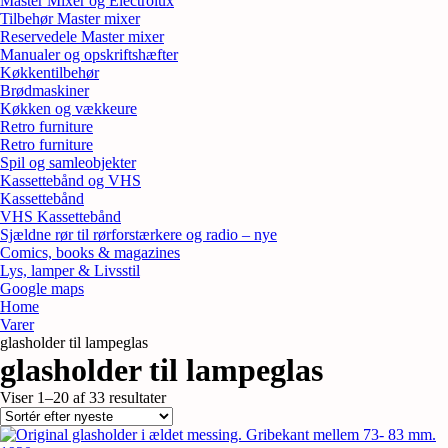
Master Mixer og Electrolux
Tilbehør Master mixer
Reservedele Master mixer
Manualer og opskriftshæfter
Køkkentilbehør
Brødmaskiner
Køkken og vækkeure
Retro furniture
Retro furniture
Spil og samleobjekter
Kassettebånd og VHS
Kassettebånd
VHS Kassettebånd
Sjældne rør til rørforstærkere og radio – nye
Comics, books & magazines
Lys, lamper & Livsstil
Google maps
Home
Varer
glasholder til lampeglas
glasholder til lampeglas
Sorteret
Viser 1–20 af 33 resultater
efter
seneste