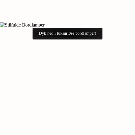
Dyk ned i luksuriøse bordlamper!