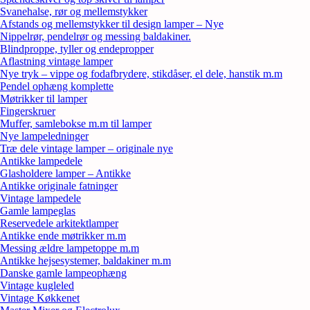
Svanehalse, rør og mellemstykker
Afstands og mellemstykker til design lamper – Nye
Nippelrør, pendelrør og messing baldakiner.
Blindproppe, tyller og endepropper
Aflastning vintage lamper
Nye tryk – vippe og fodafbrydere, stikdåser, el dele, hanstik m.m
Pendel ophæng komplette
Møtrikker til lamper
Fingerskruer
Muffer, samlebokse m.m til lamper
Nye lampeledninger
Træ dele vintage lamper – originale nye
Antikke lampedele
Glasholdere lamper – Antikke
Antikke originale fatninger
Vintage lampedele
Gamle lampeglas
Reservedele arkitektlamper
Antikke ende møtrikker m.m
Messing ældre lampetoppe m.m
Antikke hejsesystemer, baldakiner m.m
Danske gamle lampeophæng
Vintage kugleled
Vintage Køkkenet