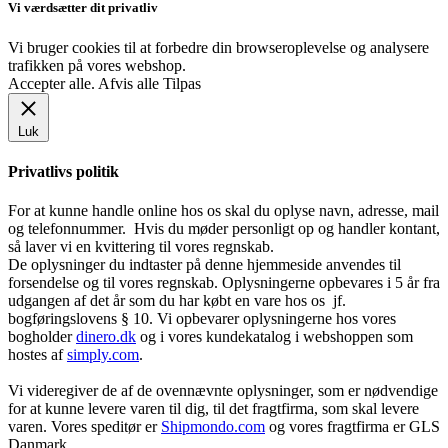
Vi værdsætter dit privatliv
Vi bruger cookies til at forbedre din browseroplevelse og analysere
trafikken på vores webshop.
Accepter alle
.
Afvis alle
Tilpas
Luk
Privatlivs politik
For at kunne handle online hos os skal du oplyse navn, adresse, mail
og telefonnummer. Hvis du møder personligt op og handler kontant,
så laver vi en kvittering til vores regnskab.
De oplysninger du indtaster på denne hjemmeside anvendes til
forsendelse og til vores regnskab. Oplysningerne opbevares i 5 år fra
udgangen af det år som du har købt en vare hos os jf.
bogføringslovens § 10. Vi opbevarer oplysningerne hos vores
bogholder
dinero.dk
og i vores kundekatalog i webshoppen som
hostes af
simply.com
.
Vi videregiver de af de ovennævnte oplysninger, som er nødvendige
for at kunne levere varen til dig, til det fragtfirma, som skal levere
varen. Vores speditør er
Shipmondo.com
og vores fragtfirma er GLS
Danmark.