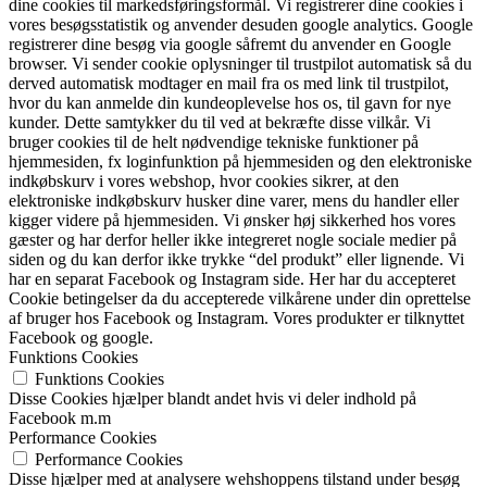
dine cookies til markedsføringsformål. Vi registrerer dine cookies i
vores besøgsstatistik og anvender desuden google analytics. Google
registrerer dine besøg via google såfremt du anvender en Google
browser. Vi sender cookie oplysninger til trustpilot automatisk så du
derved automatisk modtager en mail fra os med link til trustpilot,
hvor du kan anmelde din kundeoplevelse hos os, til gavn for nye
kunder. Dette samtykker du til ved at bekræfte disse vilkår. Vi
bruger cookies til de helt nødvendige tekniske funktioner på
hjemmesiden, fx loginfunktion på hjemmesiden og den elektroniske
indkøbskurv i vores webshop, hvor cookies sikrer, at den
elektroniske indkøbskurv husker dine varer, mens du handler eller
kigger videre på hjemmesiden. Vi ønsker høj sikkerhed hos vores
gæster og har derfor heller ikke integreret nogle sociale medier på
siden og du kan derfor ikke trykke “del produkt” eller lignende. Vi
har en separat Facebook og Instagram side. Her har du accepteret
Cookie betingelser da du accepterede vilkårene under din oprettelse
af bruger hos Facebook og Instagram. Vores produkter er tilknyttet
Facebook og google.
Funktions Cookies
Funktions Cookies
Disse Cookies hjælper blandt andet hvis vi deler indhold på
Facebook m.m
Performance Cookies
Performance Cookies
Disse hjælper med at analysere wehshoppens tilstand under besøg