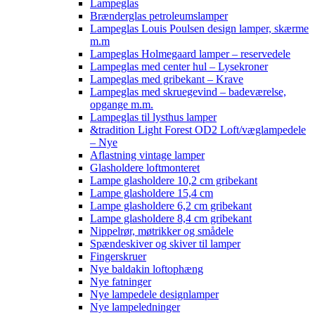
Lampeglas
Brænderglas petroleumslamper
Lampeglas Louis Poulsen design lamper, skærme
m.m
Lampeglas Holmegaard lamper – reservedele
Lampeglas med center hul – Lysekroner
Lampeglas med gribekant – Krave
Lampeglas med skruegevind – badeværelse,
opgange m.m.
Lampeglas til lysthus lamper
&tradition Light Forest OD2 Loft/væglampedele
– Nye
Aflastning vintage lamper
Glasholdere loftmonteret
Lampe glasholdere 10,2 cm gribekant
Lampe glasholdere 15,4 cm
Lampe glasholdere 6,2 cm gribekant
Lampe glasholdere 8,4 cm gribekant
Nippelrør, møtrikker og smådele
Spændeskiver og skiver til lamper
Fingerskruer
Nye baldakin loftophæng
Nye fatninger
Nye lampedele designlamper
Nye lampeledninger