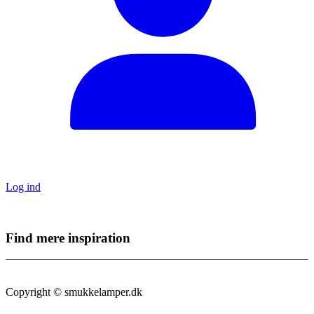
Log ind
Find mere inspiration
Sikker dansk webshop – SSL-krypteret & drevet fra Vestjylland
Copyright © smukkelamper.dk