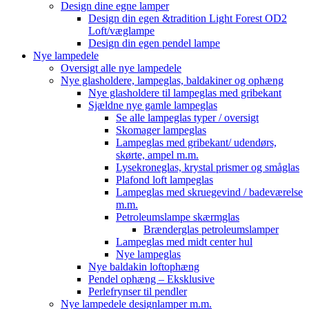
Design dine egne lamper
Design din egen &tradition Light Forest OD2
Loft/væglampe
Design din egen pendel lampe
Nye lampedele
Oversigt alle nye lampedele
Nye glasholdere, lampeglas, baldakiner og ophæng
Nye glasholdere til lampeglas med gribekant
Sjældne nye gamle lampeglas
Se alle lampeglas typer / oversigt
Skomager lampeglas
Lampeglas med gribekant/ udendørs,
skørte, ampel m.m.
Lysekroneglas, krystal prismer og småglas
Plafond loft lampeglas
Lampeglas med skruegevind / badeværelse
m.m.
Petroleumslampe skærmglas
Brænderglas petroleumslamper
Lampeglas med midt center hul
Nye lampeglas
Nye baldakin loftophæng
Pendel ophæng – Eksklusive
Perlefrynser til pendler
Nye lampedele designlamper m.m.