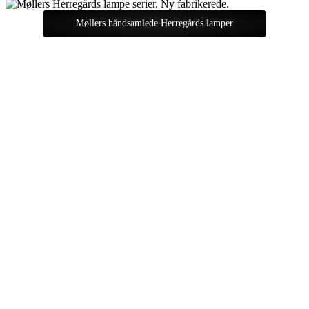
Møllers håndsamlede Herregårds lamper