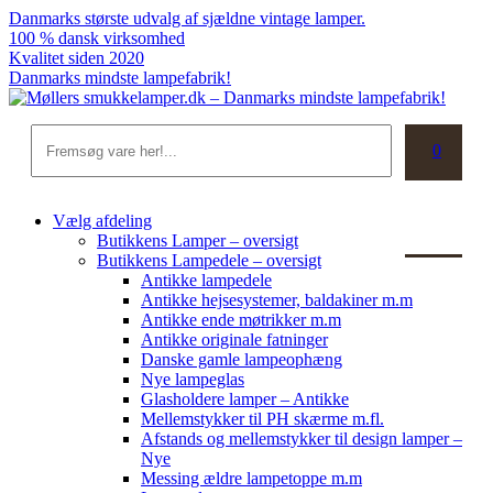
Skip
Danmarks største udvalg af sjældne vintage lamper.
to
100 % dansk virksomhed
content
Kvalitet siden 2020
Danmarks mindste lampefabrik!
Søg
0
Kurv
Vælg afdeling
Butikkens Lamper – oversigt
Butikkens Lampedele – oversigt
Antikke lampedele
Antikke hejsesystemer, baldakiner m.m
Antikke ende møtrikker m.m
Antikke originale fatninger
Danske gamle lampeophæng
Nye lampeglas
Glasholdere lamper – Antikke
Mellemstykker til PH skærme m.fl.
Afstands og mellemstykker til design lamper –
Nye
Messing ældre lampetoppe m.m