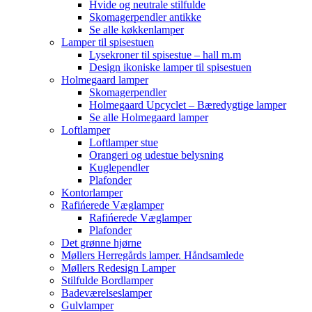
Hvide og neutrale stilfulde
Skomagerpendler antikke
Se alle køkkenlamper
Lamper til spisestuen
Lysekroner til spisestue – hall m.m
Design ikoniske lamper til spisestuen
Holmegaard lamper
Skomagerpendler
Holmegaard Upcyclet – Bæredygtige lamper
Se alle Holmegaard lamper
Loftlamper
Loftlamper stue
Orangeri og udestue belysning
Kuglependler
Plafonder
Kontorlamper
Rafińerede Væglamper
Rafińerede Væglamper
Plafonder
Det grønne hjørne
Møllers Herregårds lamper. Håndsamlede
Møllers Redesign Lamper
Stilfulde Bordlamper
Badeværelseslamper
Gulvlamper