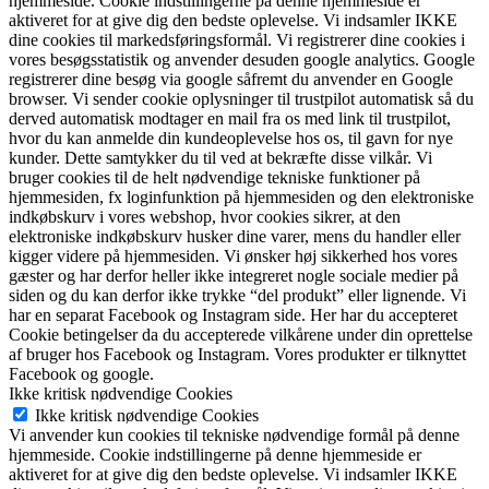
hjemmeside. Cookie indstillingerne på denne hjemmeside er
aktiveret for at give dig den bedste oplevelse. Vi indsamler IKKE
dine cookies til markedsføringsformål. Vi registrerer dine cookies i
vores besøgsstatistik og anvender desuden google analytics. Google
registrerer dine besøg via google såfremt du anvender en Google
browser. Vi sender cookie oplysninger til trustpilot automatisk så du
derved automatisk modtager en mail fra os med link til trustpilot,
hvor du kan anmelde din kundeoplevelse hos os, til gavn for nye
kunder. Dette samtykker du til ved at bekræfte disse vilkår. Vi
bruger cookies til de helt nødvendige tekniske funktioner på
hjemmesiden, fx loginfunktion på hjemmesiden og den elektroniske
indkøbskurv i vores webshop, hvor cookies sikrer, at den
elektroniske indkøbskurv husker dine varer, mens du handler eller
kigger videre på hjemmesiden. Vi ønsker høj sikkerhed hos vores
gæster og har derfor heller ikke integreret nogle sociale medier på
siden og du kan derfor ikke trykke “del produkt” eller lignende. Vi
har en separat Facebook og Instagram side. Her har du accepteret
Cookie betingelser da du accepterede vilkårene under din oprettelse
af bruger hos Facebook og Instagram. Vores produkter er tilknyttet
Facebook og google.
Ikke kritisk nødvendige Cookies
Ikke kritisk nødvendige Cookies
Vi anvender kun cookies til tekniske nødvendige formål på denne
hjemmeside. Cookie indstillingerne på denne hjemmeside er
aktiveret for at give dig den bedste oplevelse. Vi indsamler IKKE