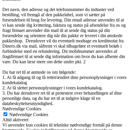
Det navn, den adresse og det telefonnummer du indtaster ved
bestilling, vil fremgå af den pakkelabel, som vi sætter på
forsendelsen til brug for levering. Din email adresse anvendes til at
vi kan sende dig kvittering, faktura og status på afsendelse fra os og
fragt firmaet anvender din mail til at sende dig status på din
forsendelse og orientere dig når din pakke er leveret i din ønskede
pakkeshop. Derudover vil du eventuelt modtage en kreditnotat fra
Dinero.dk via mail, såfremt vi skal tilbageføre et eventuelt beløb i
forbindelse med en refundering. Dit mobilnummer anvendes af
fragtfirmaet til at sende dig information om hvor du kan afhente din
vare. Du kan læse mere om dette under pkt. 2
Du har ret til at anmode os om følgende:
1. At få adgang til og få rettet/ændret dine personoplysninger i vores
kundekatalog
2. At få slettet personoplysninger i vores kundekatalog.
3. Du har derudover ret til at protestere over behandlingen af dine
personlige data, og du har ret til at indgive klage til en
databeskyttelsesmyndighed.
Nødvendige Cookies
Nødvendige Cookies
Altid aktiveret
Vi anvender kun cookies til tekniske nødvendige formål på denne