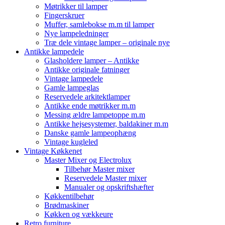
Møtrikker til lamper
Fingerskruer
Muffer, samlebokse m.m til lamper
Nye lampeledninger
Træ dele vintage lamper – originale nye
Antikke lampedele
Glasholdere lamper – Antikke
Antikke originale fatninger
Vintage lampedele
Gamle lampeglas
Reservedele arkitektlamper
Antikke ende møtrikker m.m
Messing ældre lampetoppe m.m
Antikke hejsesystemer, baldakiner m.m
Danske gamle lampeophæng
Vintage kugleled
Vintage Køkkenet
Master Mixer og Electrolux
Tilbehør Master mixer
Reservedele Master mixer
Manualer og opskriftshæfter
Køkkentilbehør
Brødmaskiner
Køkken og vækkeure
Retro furniture