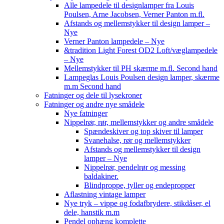
Alle lampedele til designlamper fra Louis
Poulsen, Arne Jacobsen, Verner Panton m.fl.
Afstands og mellemstykker til design lamper –
Nye
Verner Panton lampedele – Nye
&tradition Light Forest OD2 Loft/væglampedele
– Nye
Mellemstykker til PH skærme m.fl. Second hand
Lampeglas Louis Poulsen design lamper, skærme
m.m Second hand
Fatninger og dele til lysekroner
Fatninger og andre nye smådele
Nye fatninger
Nippelrør, rør, mellemstykker og andre smådele
Spændeskiver og top skiver til lamper
Svanehalse, rør og mellemstykker
Afstands og mellemstykker til design
lamper – Nye
Nippelrør, pendelrør og messing
baldakiner.
Blindproppe, tyller og endepropper
Aflastning vintage lamper
Nye tryk – vippe og fodafbrydere, stikdåser, el
dele, hanstik m.m
Pendel ophæng komplette