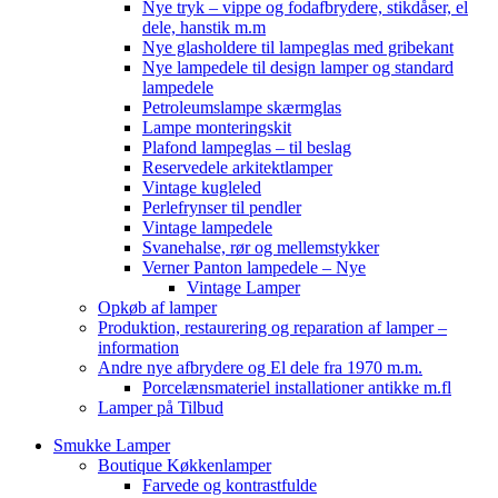
Nye tryk – vippe og fodafbrydere, stikdåser, el
dele, hanstik m.m
Nye glasholdere til lampeglas med gribekant
Nye lampedele til design lamper og standard
lampedele
Petroleumslampe skærmglas
Lampe monteringskit
Plafond lampeglas – til beslag
Reservedele arkitektlamper
Vintage kugleled
Perlefrynser til pendler
Vintage lampedele
Svanehalse, rør og mellemstykker
Verner Panton lampedele – Nye
Vintage Lamper
Opkøb af lamper
Produktion, restaurering og reparation af lamper –
information
Andre nye afbrydere og El dele fra 1970 m.m.
Porcelænsmateriel installationer antikke m.fl
Lamper på Tilbud
Smukke Lamper
Boutique Køkkenlamper
Farvede og kontrastfulde