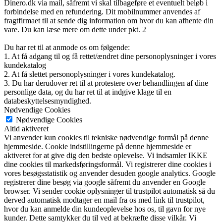
Dinero.dk via mail, såfremt vi skal tilbageføre et eventuelt beløb i
forbindelse med en refundering. Dit mobilnummer anvendes af
fragtfirmaet til at sende dig information om hvor du kan afhente din
vare. Du kan læse mere om dette under pkt. 2
Du har ret til at anmode os om følgende:
1. At få adgang til og få rettet/ændret dine personoplysninger i vores
kundekatalog
2. At få slettet personoplysninger i vores kundekatalog.
3. Du har derudover ret til at protestere over behandlingen af dine
personlige data, og du har ret til at indgive klage til en
databeskyttelsesmyndighed.
Nødvendige Cookies
Nødvendige Cookies
Altid aktiveret
Vi anvender kun cookies til tekniske nødvendige formål på denne
hjemmeside. Cookie indstillingerne på denne hjemmeside er
aktiveret for at give dig den bedste oplevelse. Vi indsamler IKKE
dine cookies til markedsføringsformål. Vi registrerer dine cookies i
vores besøgsstatistik og anvender desuden google analytics. Google
registrerer dine besøg via google såfremt du anvender en Google
browser. Vi sender cookie oplysninger til trustpilot automatisk så du
derved automatisk modtager en mail fra os med link til trustpilot,
hvor du kan anmelde din kundeoplevelse hos os, til gavn for nye
kunder. Dette samtykker du til ved at bekræfte disse vilkår. Vi