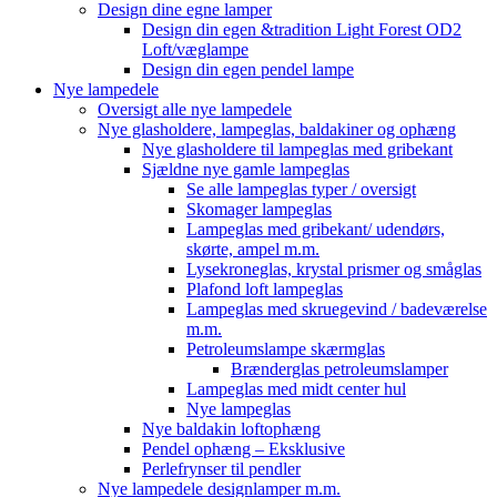
Design dine egne lamper
Design din egen &tradition Light Forest OD2
Loft/væglampe
Design din egen pendel lampe
Nye lampedele
Oversigt alle nye lampedele
Nye glasholdere, lampeglas, baldakiner og ophæng
Nye glasholdere til lampeglas med gribekant
Sjældne nye gamle lampeglas
Se alle lampeglas typer / oversigt
Skomager lampeglas
Lampeglas med gribekant/ udendørs,
skørte, ampel m.m.
Lysekroneglas, krystal prismer og småglas
Plafond loft lampeglas
Lampeglas med skruegevind / badeværelse
m.m.
Petroleumslampe skærmglas
Brænderglas petroleumslamper
Lampeglas med midt center hul
Nye lampeglas
Nye baldakin loftophæng
Pendel ophæng – Eksklusive
Perlefrynser til pendler
Nye lampedele designlamper m.m.