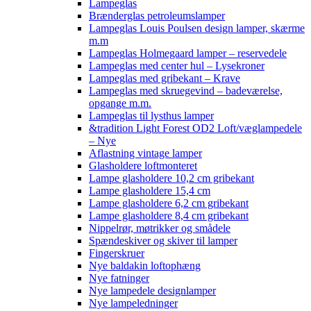
Lampeglas
Brænderglas petroleumslamper
Lampeglas Louis Poulsen design lamper, skærme
m.m
Lampeglas Holmegaard lamper – reservedele
Lampeglas med center hul – Lysekroner
Lampeglas med gribekant – Krave
Lampeglas med skruegevind – badeværelse,
opgange m.m.
Lampeglas til lysthus lamper
&tradition Light Forest OD2 Loft/væglampedele
– Nye
Aflastning vintage lamper
Glasholdere loftmonteret
Lampe glasholdere 10,2 cm gribekant
Lampe glasholdere 15,4 cm
Lampe glasholdere 6,2 cm gribekant
Lampe glasholdere 8,4 cm gribekant
Nippelrør, møtrikker og smådele
Spændeskiver og skiver til lamper
Fingerskruer
Nye baldakin loftophæng
Nye fatninger
Nye lampedele designlamper
Nye lampeledninger