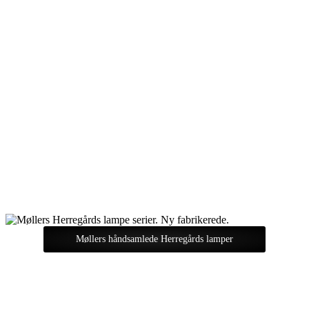
Møllers håndsamlede Herregårds lamper