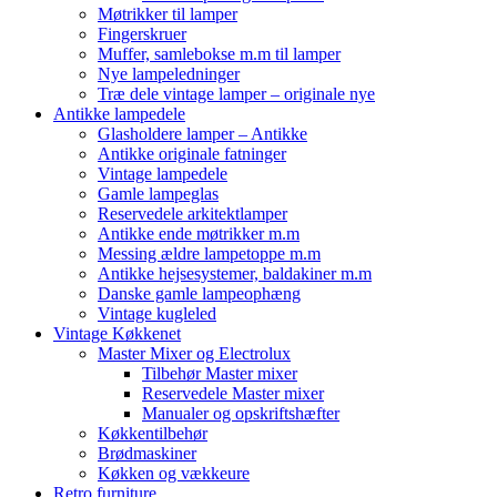
Møtrikker til lamper
Fingerskruer
Muffer, samlebokse m.m til lamper
Nye lampeledninger
Træ dele vintage lamper – originale nye
Antikke lampedele
Glasholdere lamper – Antikke
Antikke originale fatninger
Vintage lampedele
Gamle lampeglas
Reservedele arkitektlamper
Antikke ende møtrikker m.m
Messing ældre lampetoppe m.m
Antikke hejsesystemer, baldakiner m.m
Danske gamle lampeophæng
Vintage kugleled
Vintage Køkkenet
Master Mixer og Electrolux
Tilbehør Master mixer
Reservedele Master mixer
Manualer og opskriftshæfter
Køkkentilbehør
Brødmaskiner
Køkken og vækkeure
Retro furniture