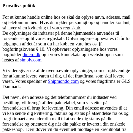
Privatlivs politik
For at kunne handle online hos os skal du oplyse navn, adresse, mail
og telefonnummer. Hvis du møder personligt op og handler kontant,
så laver vi en kvittering til vores regnskab.
De oplysninger du indtaster på denne hjemmeside anvendes til
forsendelse og til vores regnskab. Oplysningerne opbevares i 5 år fra
udgangen af det år som du har købt en vare hos os jf.
bogføringslovens § 10. Vi opbevarer oplysningerne hos vores
bogholder
dinero.dk
og i vores kundekatalog i webshoppen som
hostes af
simply.com
.
Vi videregiver de af de ovennævnte oplysninger, som er nødvendige
for at kunne levere varen til dig, til det fragtfirma, som skal levere
varen. Vores speditør er
Shipmondo.com
og vores fragtfirma er GLS
Danmark.
Det navn, den adresse og det telefonnummer du indtaster ved
bestilling, vil fremgå af den pakkelabel, som vi sætter på
forsendelsen til brug for levering. Din email adresse anvendes til at
vi kan sende dig kvittering, faktura og status på afsendelse fra os og
fragt firmaet anvender din mail til at sende dig status på din
forsendelse og orientere dig når din pakke er leveret i din ønskede
pakkeshop. Derudover vil du eventuelt modtage en kreditnotat fra