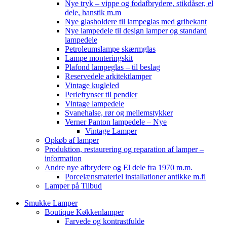
Nye tryk – vippe og fodafbrydere, stikdåser, el
dele, hanstik m.m
Nye glasholdere til lampeglas med gribekant
Nye lampedele til design lamper og standard
lampedele
Petroleumslampe skærmglas
Lampe monteringskit
Plafond lampeglas – til beslag
Reservedele arkitektlamper
Vintage kugleled
Perlefrynser til pendler
Vintage lampedele
Svanehalse, rør og mellemstykker
Verner Panton lampedele – Nye
Vintage Lamper
Opkøb af lamper
Produktion, restaurering og reparation af lamper –
information
Andre nye afbrydere og El dele fra 1970 m.m.
Porcelænsmateriel installationer antikke m.fl
Lamper på Tilbud
Smukke Lamper
Boutique Køkkenlamper
Farvede og kontrastfulde