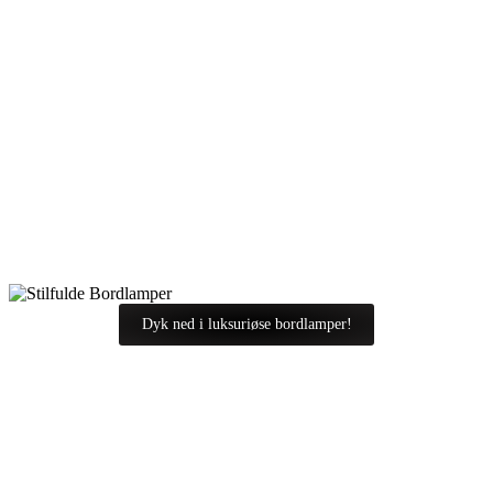
Dyk ned i luksuriøse bordlamper!