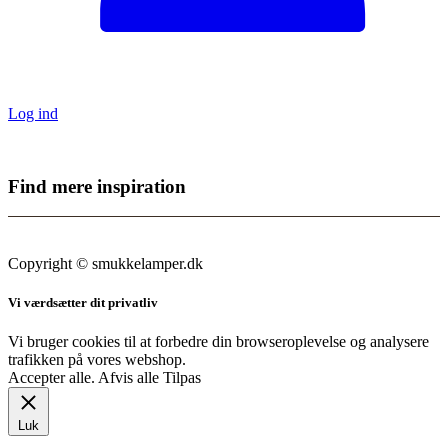
Log ind
Find mere inspiration
Sikker dansk webshop – SSL-krypteret & drevet fra Vestjylland
Copyright © smukkelamper.dk
Vi værdsætter dit privatliv
Vi bruger cookies til at forbedre din browseroplevelse og analysere
trafikken på vores webshop.
Accepter alle
.
Afvis alle
Tilpas
Luk