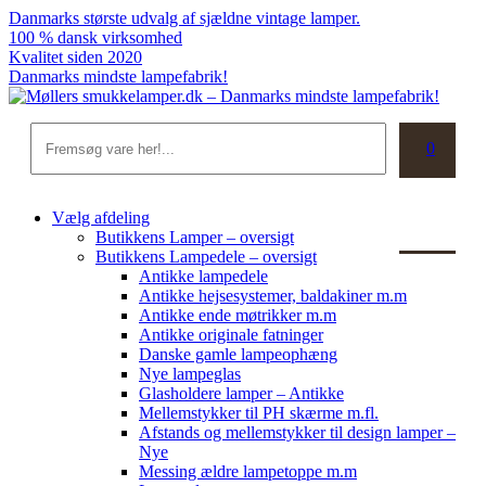
Skip
Danmarks største udvalg af sjældne vintage lamper.
to
100 % dansk virksomhed
content
Kvalitet siden 2020
Danmarks mindste lampefabrik!
Søg
0
Kurv
Vælg afdeling
Butikkens Lamper – oversigt
Butikkens Lampedele – oversigt
Antikke lampedele
Antikke hejsesystemer, baldakiner m.m
Antikke ende møtrikker m.m
Antikke originale fatninger
Danske gamle lampeophæng
Nye lampeglas
Glasholdere lamper – Antikke
Mellemstykker til PH skærme m.fl.
Afstands og mellemstykker til design lamper –
Nye
Messing ældre lampetoppe m.m