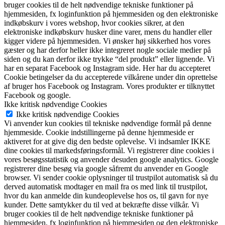
bruger cookies til de helt nødvendige tekniske funktioner på
hjemmesiden, fx loginfunktion på hjemmesiden og den elektroniske
indkøbskurv i vores webshop, hvor cookies sikrer, at den
elektroniske indkøbskurv husker dine varer, mens du handler eller
kigger videre på hjemmesiden. Vi ønsker høj sikkerhed hos vores
gæster og har derfor heller ikke integreret nogle sociale medier på
siden og du kan derfor ikke trykke “del produkt” eller lignende. Vi
har en separat Facebook og Instagram side. Her har du accepteret
Cookie betingelser da du accepterede vilkårene under din oprettelse
af bruger hos Facebook og Instagram. Vores produkter er tilknyttet
Facebook og google.
Ikke kritisk nødvendige Cookies
Ikke kritisk nødvendige Cookies
Vi anvender kun cookies til tekniske nødvendige formål på denne
hjemmeside. Cookie indstillingerne på denne hjemmeside er
aktiveret for at give dig den bedste oplevelse. Vi indsamler IKKE
dine cookies til markedsføringsformål. Vi registrerer dine cookies i
vores besøgsstatistik og anvender desuden google analytics. Google
registrerer dine besøg via google såfremt du anvender en Google
browser. Vi sender cookie oplysninger til trustpilot automatisk så du
derved automatisk modtager en mail fra os med link til trustpilot,
hvor du kan anmelde din kundeoplevelse hos os, til gavn for nye
kunder. Dette samtykker du til ved at bekræfte disse vilkår. Vi
bruger cookies til de helt nødvendige tekniske funktioner på
hjemmesiden, fx loginfunktion på hjemmesiden og den elektroniske