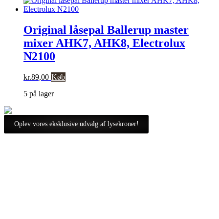
Original låsepal Ballerup master
mixer AHK7, AHK8, Electrolux
N2100
kr.
89,00
Køb
5 på lager
Oplev vores eksklusive udvalg af lysekroner!