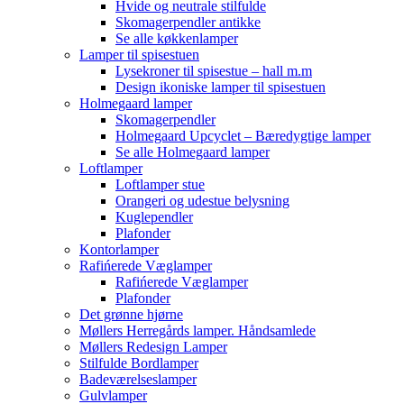
Hvide og neutrale stilfulde
Skomagerpendler antikke
Se alle køkkenlamper
Lamper til spisestuen
Lysekroner til spisestue – hall m.m
Design ikoniske lamper til spisestuen
Holmegaard lamper
Skomagerpendler
Holmegaard Upcyclet – Bæredygtige lamper
Se alle Holmegaard lamper
Loftlamper
Loftlamper stue
Orangeri og udestue belysning
Kuglependler
Plafonder
Kontorlamper
Rafińerede Væglamper
Rafińerede Væglamper
Plafonder
Det grønne hjørne
Møllers Herregårds lamper. Håndsamlede
Møllers Redesign Lamper
Stilfulde Bordlamper
Badeværelseslamper
Gulvlamper