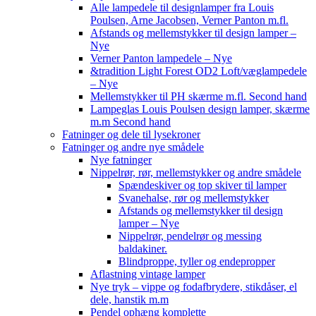
Alle lampedele til designlamper fra Louis
Poulsen, Arne Jacobsen, Verner Panton m.fl.
Afstands og mellemstykker til design lamper –
Nye
Verner Panton lampedele – Nye
&tradition Light Forest OD2 Loft/væglampedele
– Nye
Mellemstykker til PH skærme m.fl. Second hand
Lampeglas Louis Poulsen design lamper, skærme
m.m Second hand
Fatninger og dele til lysekroner
Fatninger og andre nye smådele
Nye fatninger
Nippelrør, rør, mellemstykker og andre smådele
Spændeskiver og top skiver til lamper
Svanehalse, rør og mellemstykker
Afstands og mellemstykker til design
lamper – Nye
Nippelrør, pendelrør og messing
baldakiner.
Blindproppe, tyller og endepropper
Aflastning vintage lamper
Nye tryk – vippe og fodafbrydere, stikdåser, el
dele, hanstik m.m
Pendel ophæng komplette