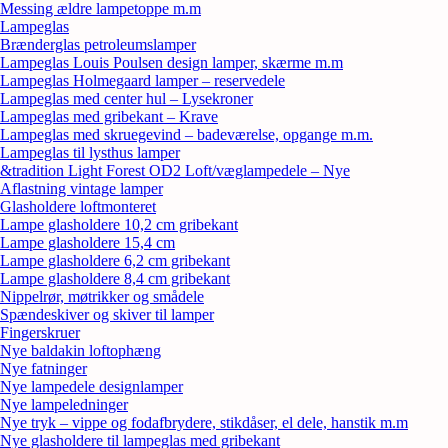
Messing ældre lampetoppe m.m
Lampeglas
Brænderglas petroleumslamper
Lampeglas Louis Poulsen design lamper, skærme m.m
Lampeglas Holmegaard lamper – reservedele
Lampeglas med center hul – Lysekroner
Lampeglas med gribekant – Krave
Lampeglas med skruegevind – badeværelse, opgange m.m.
Lampeglas til lysthus lamper
&tradition Light Forest OD2 Loft/væglampedele – Nye
Aflastning vintage lamper
Glasholdere loftmonteret
Lampe glasholdere 10,2 cm gribekant
Lampe glasholdere 15,4 cm
Lampe glasholdere 6,2 cm gribekant
Lampe glasholdere 8,4 cm gribekant
Nippelrør, møtrikker og smådele
Spændeskiver og skiver til lamper
Fingerskruer
Nye baldakin loftophæng
Nye fatninger
Nye lampedele designlamper
Nye lampeledninger
Nye tryk – vippe og fodafbrydere, stikdåser, el dele, hanstik m.m
Nye glasholdere til lampeglas med gribekant