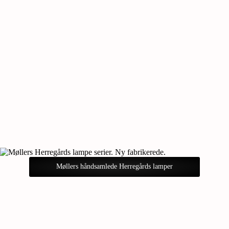
Møllers håndsamlede Herregårds lamper