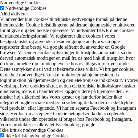
Nødvendige Cookies
Nødvendige Cookies
Altid aktiveret
Vi anvender kun cookies til tekniske nødvendige formål på denne
hjemmeside. Cookie indstillingerne på denne hjemmeside er aktiveret
for at give dig den bedste oplevelse. Vi indsamler IKKE dine cookies
til markedsføringsformål. Vi registrerer dine cookies i vores
besøgsstatistik og anvender desuden google analytics. Google
registrerer dine besøg via google såfremt du anvender en Google
browser. Vi sender cookie oplysninger til trustpilot automatisk så du
derved automatisk modtager en mail fra os med link til trustpilot, hvor
du kan anmelde din kundeoplevelse hos os, til gavn for nye kunder.
Dette samtykker du til ved at bekræfte disse vilkår. Vi bruger cookies
til de helt nødvendige tekniske funktioner på hjemmesiden, fx
loginfunktion på hjemmesiden og den elektroniske indkøbskurv i vores
webshop, hvor cookies sikrer, at den elektroniske indkøbskurv husker
dine varer, mens du handler eller kigger videre på hjemmesiden. Vi
ønsker høj sikkerhed hos vores gæster og har derfor heller ikke
integreret nogle sociale medier på siden og du kan derfor ikke trykke
“del produkt” eller lignende. Vi har en separat Facebook og Instagram
side. Her har du accepteret Cookie betingelser da du accepterede
vilkårene under din oprettelse af bruger hos Facebook og Instagram.
Vores produkter er tilknyttet Facebook og google.
Ikke kritisk nødvendige Cookies
Ikke kritisk nødvendige Cookies