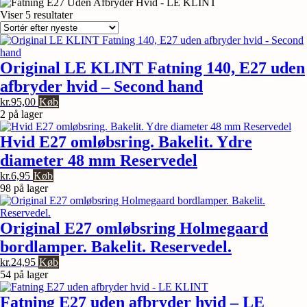
Sorteret
Viser 5 resultater
efter
seneste
Original LE KLINT Fatning 140, E27 uden
afbryder hvid – Second hand
kr.
95,00
Køb
2 på lager
Hvid E27 omløbsring. Bakelit. Ydre
diameter 48 mm Reservedel
kr.
6,95
Køb
98 på lager
Original E27 omløbsring Holmegaard
bordlamper. Bakelit. Reservedel.
kr.
24,95
Køb
54 på lager
Fatning E27 uden afbryder hvid – LE