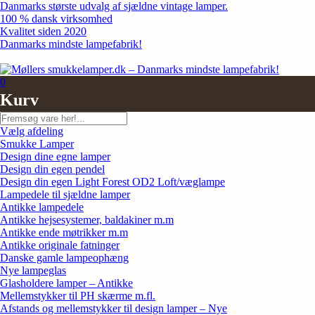
Skip
Danmarks største udvalg af sjældne vintage lamper.
to
100 % dansk virksomhed
content
Kvalitet siden 2020
Danmarks mindste lampefabrik!
0
Kurv
Søg
Vælg afdeling
Smukke Lamper
Design dine egne lamper
Design din egen pendel
Design din egen Light Forest OD2 Loft/væglampe
Lampedele til sjældne lamper
Antikke lampedele
Antikke hejsesystemer, baldakiner m.m
Antikke ende møtrikker m.m
Antikke originale fatninger
Danske gamle lampeophæng
Nye lampeglas
Glasholdere lamper – Antikke
Mellemstykker til PH skærme m.fl.
Afstands og mellemstykker til design lamper – Nye