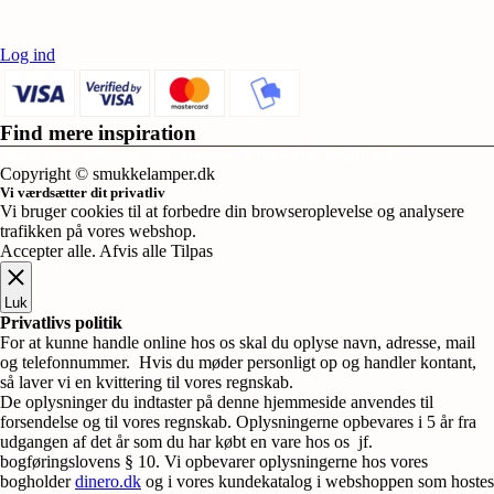
Log ind
Find mere inspiration
Sikker dansk webshop – SSL-krypteret & drevet fra Vestjylland
Copyright © smukkelamper.dk
Vi værdsætter dit privatliv
Vi bruger cookies til at forbedre din browseroplevelse og analysere
trafikken på vores webshop.
Accepter alle
.
Afvis alle
Tilpas
Luk
Privatlivs politik
For at kunne handle online hos os skal du oplyse navn, adresse, mail
og telefonnummer. Hvis du møder personligt op og handler kontant,
så laver vi en kvittering til vores regnskab.
De oplysninger du indtaster på denne hjemmeside anvendes til
forsendelse og til vores regnskab. Oplysningerne opbevares i 5 år fra
udgangen af det år som du har købt en vare hos os jf.
bogføringslovens § 10. Vi opbevarer oplysningerne hos vores
bogholder
dinero.dk
og i vores kundekatalog i webshoppen som hostes