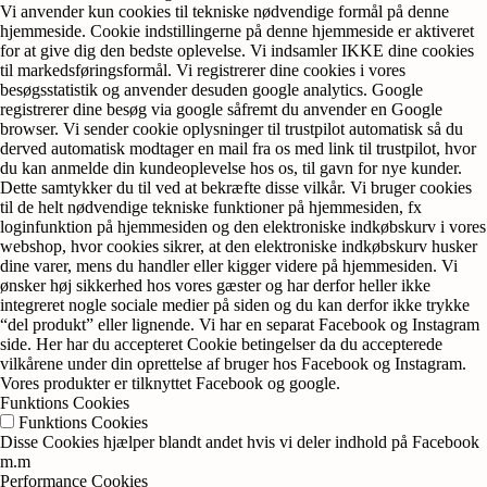
Vi anvender kun cookies til tekniske nødvendige formål på denne
hjemmeside. Cookie indstillingerne på denne hjemmeside er aktiveret
for at give dig den bedste oplevelse. Vi indsamler IKKE dine cookies
til markedsføringsformål. Vi registrerer dine cookies i vores
besøgsstatistik og anvender desuden google analytics. Google
registrerer dine besøg via google såfremt du anvender en Google
browser. Vi sender cookie oplysninger til trustpilot automatisk så du
derved automatisk modtager en mail fra os med link til trustpilot, hvor
du kan anmelde din kundeoplevelse hos os, til gavn for nye kunder.
Dette samtykker du til ved at bekræfte disse vilkår. Vi bruger cookies
til de helt nødvendige tekniske funktioner på hjemmesiden, fx
loginfunktion på hjemmesiden og den elektroniske indkøbskurv i vores
webshop, hvor cookies sikrer, at den elektroniske indkøbskurv husker
dine varer, mens du handler eller kigger videre på hjemmesiden. Vi
ønsker høj sikkerhed hos vores gæster og har derfor heller ikke
integreret nogle sociale medier på siden og du kan derfor ikke trykke
“del produkt” eller lignende. Vi har en separat Facebook og Instagram
side. Her har du accepteret Cookie betingelser da du accepterede
vilkårene under din oprettelse af bruger hos Facebook og Instagram.
Vores produkter er tilknyttet Facebook og google.
Funktions Cookies
Funktions Cookies
Disse Cookies hjælper blandt andet hvis vi deler indhold på Facebook
m.m
Performance Cookies