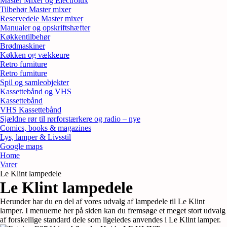
Master Mixer og Electrolux
Tilbehør Master mixer
Reservedele Master mixer
Manualer og opskriftshæfter
Køkkentilbehør
Brødmaskiner
Køkken og vækkeure
Retro furniture
Retro furniture
Spil og samleobjekter
Kassettebånd og VHS
Kassettebånd
VHS Kassettebånd
Sjældne rør til rørforstærkere og radio – nye
Comics, books & magazines
Lys, lamper & Livsstil
Google maps
Home
Varer
Le Klint lampedele
Le Klint lampedele
Herunder har du en del af vores udvalg af lampedele til Le Klint
lamper. I menuerne her på siden kan du fremsøge et meget stort udvalg
af forskellige standard dele som ligeledes anvendes i Le Klint lamper.