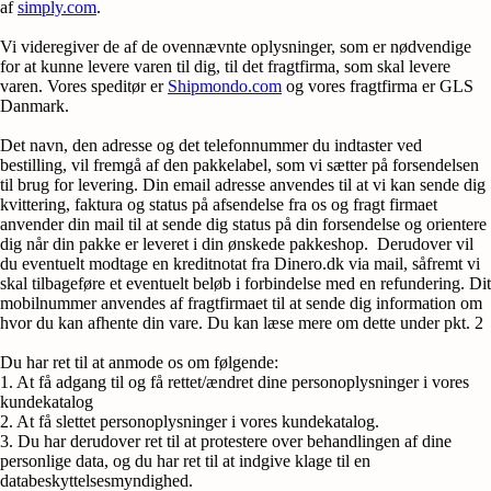
af
simply.com
.
Vi videregiver de af de ovennævnte oplysninger, som er nødvendige
for at kunne levere varen til dig, til det fragtfirma, som skal levere
varen. Vores speditør er
Shipmondo.com
og vores fragtfirma er GLS
Danmark.
Det navn, den adresse og det telefonnummer du indtaster ved
bestilling, vil fremgå af den pakkelabel, som vi sætter på forsendelsen
til brug for levering. Din email adresse anvendes til at vi kan sende dig
kvittering, faktura og status på afsendelse fra os og fragt firmaet
anvender din mail til at sende dig status på din forsendelse og orientere
dig når din pakke er leveret i din ønskede pakkeshop. Derudover vil
du eventuelt modtage en kreditnotat fra Dinero.dk via mail, såfremt vi
skal tilbageføre et eventuelt beløb i forbindelse med en refundering. Dit
mobilnummer anvendes af fragtfirmaet til at sende dig information om
hvor du kan afhente din vare. Du kan læse mere om dette under pkt. 2
Du har ret til at anmode os om følgende:
1. At få adgang til og få rettet/ændret dine personoplysninger i vores
kundekatalog
2. At få slettet personoplysninger i vores kundekatalog.
3. Du har derudover ret til at protestere over behandlingen af dine
personlige data, og du har ret til at indgive klage til en
databeskyttelsesmyndighed.