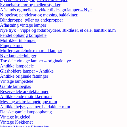
Svanehalse, rør og mellemstykker
Afstands og mellemstykker til design lamper – Nye
Nippelrør, pendelrør og messing baldakiner.
Blindproppe, tyller og endepropper
Aflastning vintage lamper
Nye tryk – vippe og fodafbrydere, stikdåser, el dele, hanstik m.m
Pendel ophæng komplette
Møtrikker til lamper
Fingerskruer
Muffer, samlebokse m.m til lamper
Nye lampeledninger
Træ dele vintage lamper – originale nye
Antikke lampedele
Glasholdere lamper – Antikke
Antikke originale fatninger
Vintage lampedele
Gamle lampeglas
Reservedele arkitektlamper
Antikke ende møtrikker m.m
Messing ældre lampetoppe m.m
Antikke hejsesystemer, baldakiner m.m
Danske gamle lampeophæng
Vintage kugleled
Vintage Køkkenet