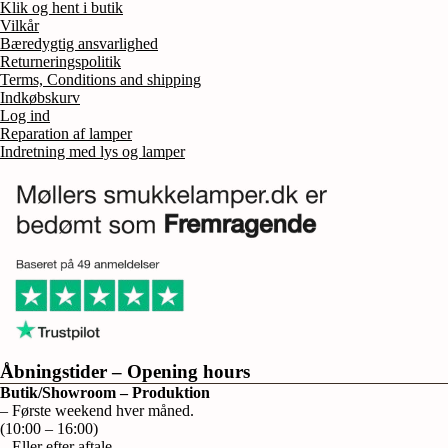
Klik og hent i butik
Vilkår
Bæredygtig ansvarlighed
Returneringspolitik
Terms, Conditions and shipping
Indkøbskurv
Log ind
Reparation af lamper
Indretning med lys og lamper
Åbningstider – Opening hours
Butik/Showroom – Produktion
– Første weekend hver måned.
(10:00 – 16:00)
– Eller efter aftale