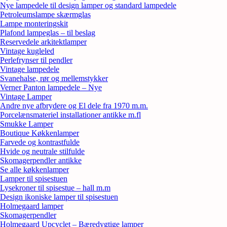
Nye lampedele til design lamper og standard lampedele
Petroleumslampe skærmglas
Lampe monteringskit
Plafond lampeglas – til beslag
Reservedele arkitektlamper
Vintage kugleled
Perlefrynser til pendler
Vintage lampedele
Svanehalse, rør og mellemstykker
Verner Panton lampedele – Nye
Vintage Lamper
Andre nye afbrydere og El dele fra 1970 m.m.
Porcelænsmateriel installationer antikke m.fl
Smukke Lamper
Boutique Køkkenlamper
Farvede og kontrastfulde
Hvide og neutrale stilfulde
Skomagerpendler antikke
Se alle køkkenlamper
Lamper til spisestuen
Lysekroner til spisestue – hall m.m
Design ikoniske lamper til spisestuen
Holmegaard lamper
Skomagerpendler
Holmegaard Upcyclet – Bæredygtige lamper