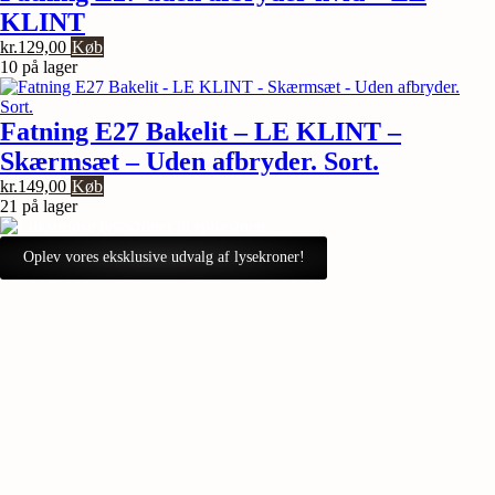
KLINT
kr.
129,00
Køb
10 på lager
Fatning E27 Bakelit – LE KLINT –
Skærmsæt – Uden afbryder. Sort.
kr.
149,00
Køb
21 på lager
Oplev vores eksklusive udvalg af lysekroner!