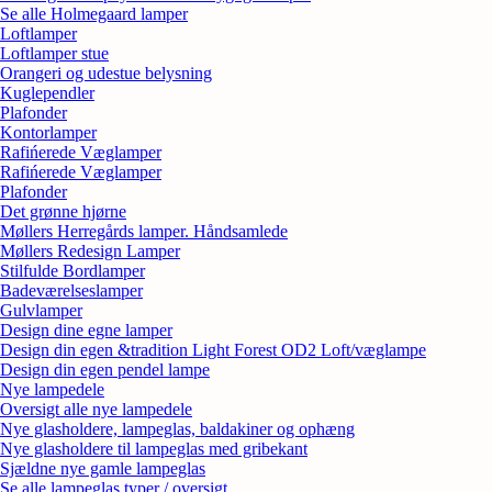
Se alle Holmegaard lamper
Loftlamper
Loftlamper stue
Orangeri og udestue belysning
Kuglependler
Plafonder
Kontorlamper
Rafińerede Væglamper
Rafińerede Væglamper
Plafonder
Det grønne hjørne
Møllers Herregårds lamper. Håndsamlede
Møllers Redesign Lamper
Stilfulde Bordlamper
Badeværelseslamper
Gulvlamper
Design dine egne lamper
Design din egen &tradition Light Forest OD2 Loft/væglampe
Design din egen pendel lampe
Nye lampedele
Oversigt alle nye lampedele
Nye glasholdere, lampeglas, baldakiner og ophæng
Nye glasholdere til lampeglas med gribekant
Sjældne nye gamle lampeglas
Se alle lampeglas typer / oversigt