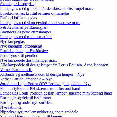
Skomager lampeglas
Lampeglas med gribekant/ udendørs, skørte, ampel m.m.
Lysekroneglas, krystal prismer og småglas
Plafond loft lampeglas
Lampeglas med skruegevind / badeværelse m.m.
Petroleumslampe skærmglas
Brænderglas petroleumslamper
Lampeglas med midt center hul
Nye lampeglas
Nye baldakin loftophæng
Pendel ophæng – Eksklusive
Perlefrynser til pendler
Nye lampedele designlamper m.m.
Alle lampedele til designlamper fra Louis Poulsen, Arne Jacobsen,
Verner Panton m.fl.
Afstands og mellemstykker til design lamper – Nye
Verner Panton lampedele – Nye
&tradition Light Forest OD2 Loft/væglampedele – Nye
Mellemstykker til PH skærme m.fl. Second hand
Lampeglas Louis Poulsen design lamper, skærme m.m Second hand
Fatninger og dele til lysekroner
Fatninger og andre nye smådele
Nye fatninger
Nippelrør, rør, mellemstykker og andre smådele
Spændeskiver og top skiver til lamper