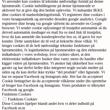
Vi anvender kun cookies til tekniske nødvendige formål på denne
hjemmeside. Cookie indstillingerne på denne hjemmeside er
aktiveret for at give dig den bedste oplevelse. Vi indsamler IKKE
dine cookies til markedsføringsformål. Vi registrerer dine cookies i
vores besøgsstatistik og anvender desuden google analytics. Google
registrerer dine besøg via google såfremt du anvender en Google
browser. Vi sender cookie oplysninger til trustpilot automatisk så du
derved automatisk modtager en mail fra os med link til trustpilot,
hvor du kan anmelde din kundeoplevelse hos os, til gavn for nye
kunder. Dette samtykker du til ved at bekræfte disse vilkår. Vi
bruger cookies til de helt nødvendige tekniske funktioner på
hjemmesiden, fx loginfunktion på hjemmesiden og den elektroniske
indkøbskurv i vores webshop, hvor cookies sikrer, at den
elektroniske indkøbskurv husker dine varer, mens du handler eller
kigger videre på hjemmesiden. Vi ønsker høj sikkerhed hos vores
gæster og har derfor heller ikke integreret nogle sociale medier på
siden og du kan derfor ikke trykke “del produkt” eller lignende. Vi
har en separat Facebook og Instagram side. Her har du accepteret
Cookie betingelser da du accepterede vilkårene under din oprettelse
af bruger hos Facebook og Instagram. Vores produkter er tilknyttet
Facebook og google.
Funktions Cookies
Funktions Cookies
Disse Cookies hjælper blandt andet hvis vi deler indhold på
Facebook m.m