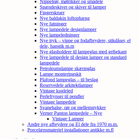
Nippelrør, møtrikker og smådele
Spændeskiver og skiver til lamper
Fingerskruer
Nye baldakin loftophæng
Nye fatninger
Nye lampedele designlamper
Nye lampeledninger
Nye tryk – vippe og fodafbrydere, stikdåser, el
dele, hanstik m.m
Nye glasholdere til lampeglas med gribekant
Nye lampedele til design lamper og standard
lampedele
Petroleumslampe skærmglas
Lampe monteringskit
Plafond lampeglas – til beslag
Reservedele arkitektlamper
Vintage kugleled
Perlefrynser til pendler
Vintage lampedele
Svanehalse, rør og mellemstykker
Verner Panton lampedele – Nye
Vintage Lamper
Andre nye afbrydere og El dele fra 1970 m.m.
Porcelænsmateriel installationer antikke m.fl