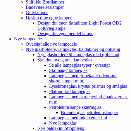
Stilfulde Bordlamper
Badeværelseslamper
Gulvlamper
Design dine egne lamper
Design din egen &tradition Light Forest OD2
Loft/væglampe
Design din egen pendel lampe
Nye lampedele
Oversigt alle nye lampedele
Nye glasholdere, lampeglas, baldakiner og ophæng
Nye glasholdere til lampeglas med gribekant
Sjældne nye gamle lampeglas
Se alle lampeglas typer / oversigt
Skomager lampeglas
Lampeglas med gribekant/ udendørs,
skørte, ampel m.m.
Lysekroneglas, krystal prismer og småglas
Plafond loft lampeglas
Lampeglas med skruegevind / badeværelse
m.m.
Petroleumslampe skærmglas
Brænderglas petroleumslamper
Lampeglas med midt center hul
Nye lampeglas
Nye baldakin loftophæng