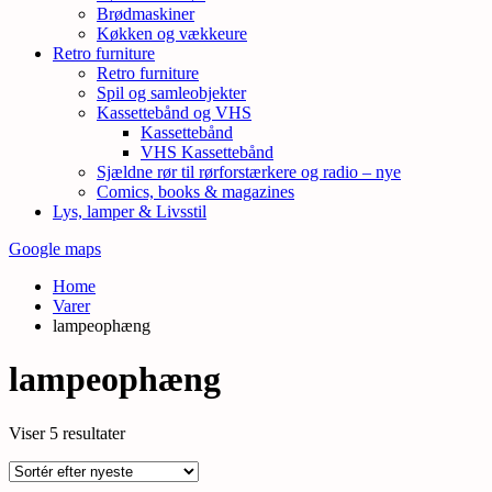
Brødmaskiner
Køkken og vækkeure
Retro furniture
Retro furniture
Spil og samleobjekter
Kassettebånd og VHS
Kassettebånd
VHS Kassettebånd
Sjældne rør til rørforstærkere og radio – nye
Comics, books & magazines
Lys, lamper & Livsstil
Google maps
Home
Varer
lampeophæng
lampeophæng
Sorteret
Viser 5 resultater
efter
seneste