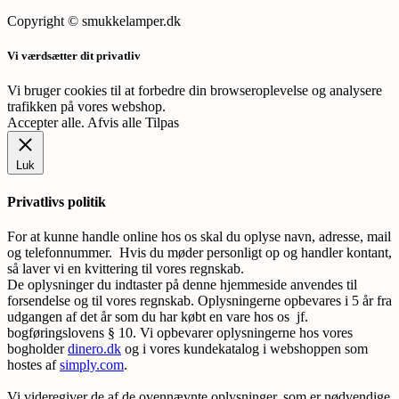
Copyright © smukkelamper.dk
Vi værdsætter dit privatliv
Vi bruger cookies til at forbedre din browseroplevelse og analysere
trafikken på vores webshop.
Accepter alle
.
Afvis alle
Tilpas
Luk
Privatlivs politik
For at kunne handle online hos os skal du oplyse navn, adresse, mail
og telefonnummer. Hvis du møder personligt op og handler kontant,
så laver vi en kvittering til vores regnskab.
De oplysninger du indtaster på denne hjemmeside anvendes til
forsendelse og til vores regnskab. Oplysningerne opbevares i 5 år fra
udgangen af det år som du har købt en vare hos os jf.
bogføringslovens § 10. Vi opbevarer oplysningerne hos vores
bogholder
dinero.dk
og i vores kundekatalog i webshoppen som
hostes af
simply.com
.
Vi videregiver de af de ovennævnte oplysninger, som er nødvendige