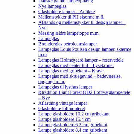
Danske gamle lampeophæng
Nye lampeglas
Glasholdere lamper – Antikke
Mellemstykker til PH skærme m.fl.
Afstands og mellemstykker til design lamper –
Nye
Messing ældre lampetoppe m.m
Lampeglas
Brænderglas petroleumslamper
Lampeglas Louis Poulsen design lamper, skærme
m.m
Lampeglas Holmegaard lamper – reservedele
Lampeglas med center hul – Lysekroner
Lampeglas med gribekant – Krave
Lampeglas med skruegevind – badeværelse,
opgange m.m.
Lampeglas til lysthus lamper
&tradition Light Forest OD2 Loft/væglampedele
– Nye
Aflastning vintage lamper
Glasholdere loftmonteret
Lampe glasholdere 10,2 cm gribekant
Lampe glasholdere 15,4 cm
Lampe glasholdere 6,2 cm gribekant
Lampe glasholdere 8,4 cm gribekant