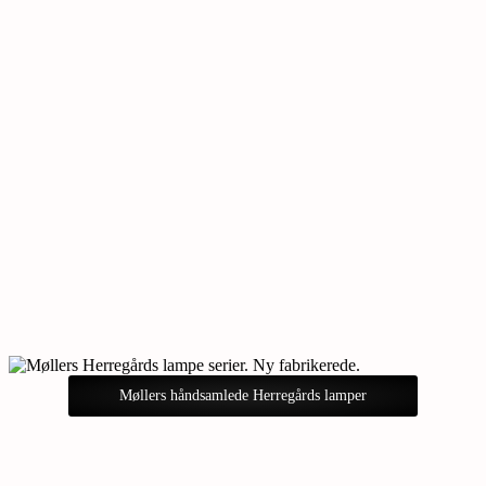
Møllers håndsamlede Herregårds lamper