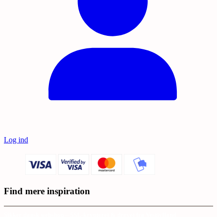
Log ind
Find mere inspiration
Sikker dansk webshop – SSL-krypteret & drevet fra Vestjylland