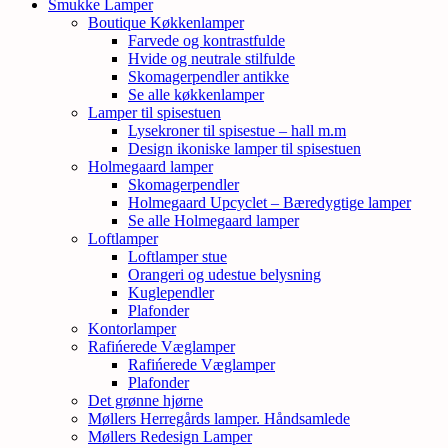
Smukke Lamper
Boutique Køkkenlamper
Farvede og kontrastfulde
Hvide og neutrale stilfulde
Skomagerpendler antikke
Se alle køkkenlamper
Lamper til spisestuen
Lysekroner til spisestue – hall m.m
Design ikoniske lamper til spisestuen
Holmegaard lamper
Skomagerpendler
Holmegaard Upcyclet – Bæredygtige lamper
Se alle Holmegaard lamper
Loftlamper
Loftlamper stue
Orangeri og udestue belysning
Kuglependler
Plafonder
Kontorlamper
Rafińerede Væglamper
Rafińerede Væglamper
Plafonder
Det grønne hjørne
Møllers Herregårds lamper. Håndsamlede
Møllers Redesign Lamper