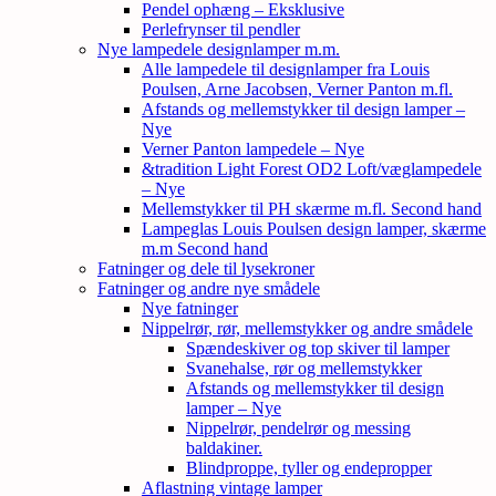
Pendel ophæng – Eksklusive
Perlefrynser til pendler
Nye lampedele designlamper m.m.
Alle lampedele til designlamper fra Louis
Poulsen, Arne Jacobsen, Verner Panton m.fl.
Afstands og mellemstykker til design lamper –
Nye
Verner Panton lampedele – Nye
&tradition Light Forest OD2 Loft/væglampedele
– Nye
Mellemstykker til PH skærme m.fl. Second hand
Lampeglas Louis Poulsen design lamper, skærme
m.m Second hand
Fatninger og dele til lysekroner
Fatninger og andre nye smådele
Nye fatninger
Nippelrør, rør, mellemstykker og andre smådele
Spændeskiver og top skiver til lamper
Svanehalse, rør og mellemstykker
Afstands og mellemstykker til design
lamper – Nye
Nippelrør, pendelrør og messing
baldakiner.
Blindproppe, tyller og endepropper
Aflastning vintage lamper