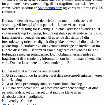
for at kunne levere varen til dig, til det fragtfirma, som skal levere
varen. Vores speditør er
Shipmondo.com
og vores fragtfirma er GLS
Danmark.
Det navn, den adresse og det telefonnummer du indtaster ved
bestilling, vil fremgå af den pakkelabel, som vi sætter på
forsendelsen til brug for levering. Din email adresse anvendes til at
vi kan sende dig kvittering, faktura og status på afsendelse fra os og
fragt firmaet anvender din mail til at sende dig status på din
forsendelse og orientere dig når din pakke er leveret i din ønskede
pakkeshop. Derudover vil du eventuelt modtage en kreditnotat fra
Dinero.dk via mail, såfremt vi skal tilbageføre et eventuelt beløb i
forbindelse med en refundering. Dit mobilnummer anvendes af
fragtfirmaet til at sende dig information om hvor du kan afhente din
vare. Du kan læse mere om dette under pkt. 2
Du har ret til at anmode os om følgende:
1. At få adgang til og få rettet/ændret dine personoplysninger i vores
kundekatalog
2. At få slettet personoplysninger i vores kundekatalog.
3. Du har derudover ret til at protestere over behandlingen af dine
personlige data, og du har ret til at indgive klage til en
databeskyttelsesmyndighed.
Nødvendige Cookies