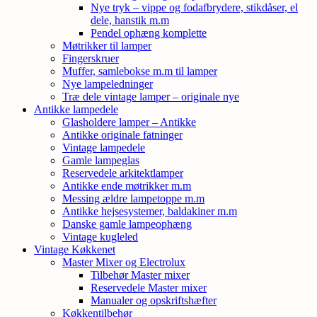
Nye tryk – vippe og fodafbrydere, stikdåser, el
dele, hanstik m.m
Pendel ophæng komplette
Møtrikker til lamper
Fingerskruer
Muffer, samlebokse m.m til lamper
Nye lampeledninger
Træ dele vintage lamper – originale nye
Antikke lampedele
Glasholdere lamper – Antikke
Antikke originale fatninger
Vintage lampedele
Gamle lampeglas
Reservedele arkitektlamper
Antikke ende møtrikker m.m
Messing ældre lampetoppe m.m
Antikke hejsesystemer, baldakiner m.m
Danske gamle lampeophæng
Vintage kugleled
Vintage Køkkenet
Master Mixer og Electrolux
Tilbehør Master mixer
Reservedele Master mixer
Manualer og opskriftshæfter
Køkkentilbehør