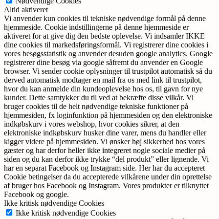
Nødvendige Cookies
Altid aktiveret
Vi anvender kun cookies til tekniske nødvendige formål på denne
hjemmeside. Cookie indstillingerne på denne hjemmeside er
aktiveret for at give dig den bedste oplevelse. Vi indsamler IKKE
dine cookies til markedsføringsformål. Vi registrerer dine cookies i
vores besøgsstatistik og anvender desuden google analytics. Google
registrerer dine besøg via google såfremt du anvender en Google
browser. Vi sender cookie oplysninger til trustpilot automatisk så du
derved automatisk modtager en mail fra os med link til trustpilot,
hvor du kan anmelde din kundeoplevelse hos os, til gavn for nye
kunder. Dette samtykker du til ved at bekræfte disse vilkår. Vi
bruger cookies til de helt nødvendige tekniske funktioner på
hjemmesiden, fx loginfunktion på hjemmesiden og den elektroniske
indkøbskurv i vores webshop, hvor cookies sikrer, at den
elektroniske indkøbskurv husker dine varer, mens du handler eller
kigger videre på hjemmesiden. Vi ønsker høj sikkerhed hos vores
gæster og har derfor heller ikke integreret nogle sociale medier på
siden og du kan derfor ikke trykke “del produkt” eller lignende. Vi
har en separat Facebook og Instagram side. Her har du accepteret
Cookie betingelser da du accepterede vilkårene under din oprettelse
af bruger hos Facebook og Instagram. Vores produkter er tilknyttet
Facebook og google.
Ikke kritisk nødvendige Cookies
Ikke kritisk nødvendige Cookies