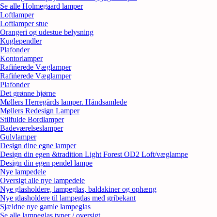
Se alle Holmegaard lamper
Loftlamper
Loftlamper stue
Orangeri og udestue belysning
Kuglependler
Plafonder
Kontorlamper
Rafińerede Væglamper
Rafińerede Væglamper
Plafonder
Det grønne hjørne
Møllers Herregårds lamper. Håndsamlede
Møllers Redesign Lamper
Stilfulde Bordlamper
Badeværelseslamper
Gulvlamper
Design dine egne lamper
Design din egen &tradition Light Forest OD2 Loft/væglampe
Design din egen pendel lampe
Nye lampedele
Oversigt alle nye lampedele
Nye glasholdere, lampeglas, baldakiner og ophæng
Nye glasholdere til lampeglas med gribekant
Sjældne nye gamle lampeglas
Se alle lampeglas typer / oversigt