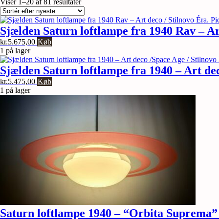
Sorteret
Viser 1–20 af 81 resultater
efter
seneste
Sjælden Saturn loftlampe fra 1940 Rav – Art
kr.
5.675,00
Køb
1 på lager
Sjælden Saturn loftlampe fra 1940 – Art dec
kr.
5.475,00
Køb
1 på lager
Saturn loftlampe 1940 – “Orbita Suprema” –