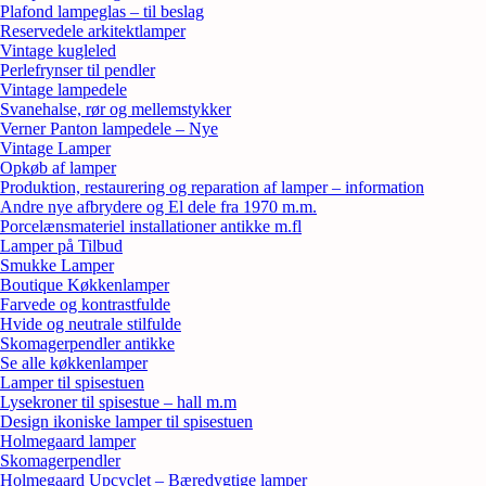
Plafond lampeglas – til beslag
Reservedele arkitektlamper
Vintage kugleled
Perlefrynser til pendler
Vintage lampedele
Svanehalse, rør og mellemstykker
Verner Panton lampedele – Nye
Vintage Lamper
Opkøb af lamper
Produktion, restaurering og reparation af lamper – information
Andre nye afbrydere og El dele fra 1970 m.m.
Porcelænsmateriel installationer antikke m.fl
Lamper på Tilbud
Smukke Lamper
Boutique Køkkenlamper
Farvede og kontrastfulde
Hvide og neutrale stilfulde
Skomagerpendler antikke
Se alle køkkenlamper
Lamper til spisestuen
Lysekroner til spisestue – hall m.m
Design ikoniske lamper til spisestuen
Holmegaard lamper
Skomagerpendler
Holmegaard Upcyclet – Bæredygtige lamper