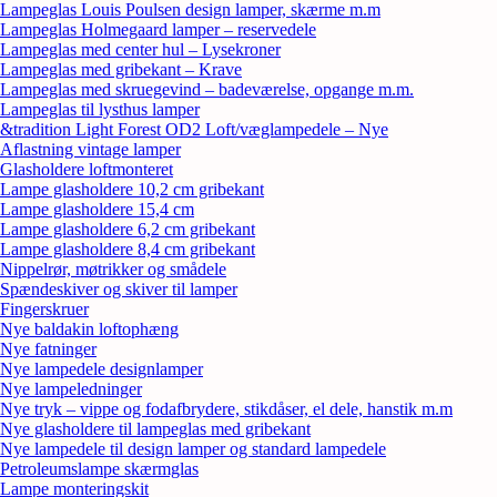
Lampeglas Louis Poulsen design lamper, skærme m.m
Lampeglas Holmegaard lamper – reservedele
Lampeglas med center hul – Lysekroner
Lampeglas med gribekant – Krave
Lampeglas med skruegevind – badeværelse, opgange m.m.
Lampeglas til lysthus lamper
&tradition Light Forest OD2 Loft/væglampedele – Nye
Aflastning vintage lamper
Glasholdere loftmonteret
Lampe glasholdere 10,2 cm gribekant
Lampe glasholdere 15,4 cm
Lampe glasholdere 6,2 cm gribekant
Lampe glasholdere 8,4 cm gribekant
Nippelrør, møtrikker og smådele
Spændeskiver og skiver til lamper
Fingerskruer
Nye baldakin loftophæng
Nye fatninger
Nye lampedele designlamper
Nye lampeledninger
Nye tryk – vippe og fodafbrydere, stikdåser, el dele, hanstik m.m
Nye glasholdere til lampeglas med gribekant
Nye lampedele til design lamper og standard lampedele
Petroleumslampe skærmglas
Lampe monteringskit