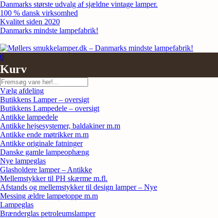
Skip
Danmarks største udvalg af sjældne vintage lamper.
to
100 % dansk virksomhed
content
Kvalitet siden 2020
Danmarks mindste lampefabrik!
0
Kurv
Søg
Vælg afdeling
Butikkens Lamper – oversigt
Butikkens Lampedele – oversigt
Antikke lampedele
Antikke hejsesystemer, baldakiner m.m
Antikke ende møtrikker m.m
Antikke originale fatninger
Danske gamle lampeophæng
Nye lampeglas
Glasholdere lamper – Antikke
Mellemstykker til PH skærme m.fl.
Afstands og mellemstykker til design lamper – Nye
Messing ældre lampetoppe m.m
Lampeglas
Brænderglas petroleumslamper