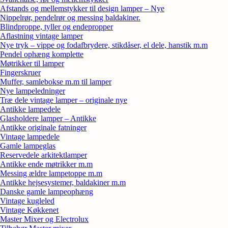
Afstands og mellemstykker til design lamper – Nye
Nippelrør, pendelrør og messing baldakiner.
Blindproppe, tyller og endepropper
Aflastning vintage lamper
Nye tryk – vippe og fodafbrydere, stikdåser, el dele, hanstik m.m
Pendel ophæng komplette
Møtrikker til lamper
Fingerskruer
Muffer, samlebokse m.m til lamper
Nye lampeledninger
Træ dele vintage lamper – originale nye
Antikke lampedele
Glasholdere lamper – Antikke
Antikke originale fatninger
Vintage lampedele
Gamle lampeglas
Reservedele arkitektlamper
Antikke ende møtrikker m.m
Messing ældre lampetoppe m.m
Antikke hejsesystemer, baldakiner m.m
Danske gamle lampeophæng
Vintage kugleled
Vintage Køkkenet
Master Mixer og Electrolux