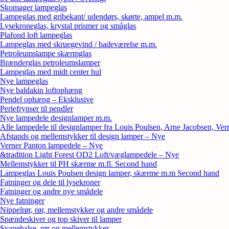
Skomager lampeglas
Lampeglas med gribekant/ udendørs, skørte, ampel m.m.
Lysekroneglas, krystal prismer og småglas
Plafond loft lampeglas
Lampeglas med skruegevind / badeværelse m.m.
Petroleumslampe skærmglas
Brænderglas petroleumslamper
Lampeglas med midt center hul
Nye lampeglas
Nye baldakin loftophæng
Pendel ophæng – Eksklusive
Perlefrynser til pendler
Nye lampedele designlamper m.m.
Alle lampedele til designlamper fra Louis Poulsen, Arne Jacobsen, Ver
Afstands og mellemstykker til design lamper – Nye
Verner Panton lampedele – Nye
&tradition Light Forest OD2 Loft/væglampedele – Nye
Mellemstykker til PH skærme m.fl. Second hand
Lampeglas Louis Poulsen design lamper, skærme m.m Second hand
Fatninger og dele til lysekroner
Fatninger og andre nye smådele
Nye fatninger
Nippelrør, rør, mellemstykker og andre smådele
Spændeskiver og top skiver til lamper
Svanehalse, rør og mellemstykker