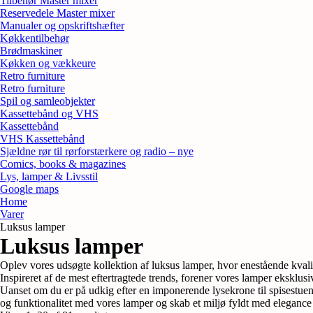
Tilbehør Master mixer
Reservedele Master mixer
Manualer og opskriftshæfter
Køkkentilbehør
Brødmaskiner
Køkken og vækkeure
Retro furniture
Retro furniture
Spil og samleobjekter
Kassettebånd og VHS
Kassettebånd
VHS Kassettebånd
Sjældne rør til rørforstærkere og radio – nye
Comics, books & magazines
Lys, lamper & Livsstil
Google maps
Home
Varer
Luksus lamper
Luksus lamper
Oplev vores udsøgte kollektion af luksus lamper, hvor enestående kvalite
Inspireret af de mest eftertragtede trends, forener vores lamper eksklu
Uanset om du er på udkig efter en imponerende lysekrone til spisestuen, 
og funktionalitet med vores lamper og skab et miljø fyldt med elegance