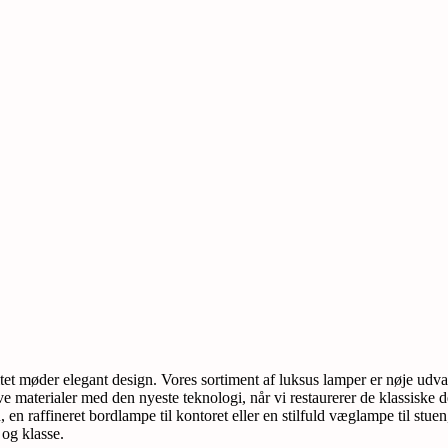
t møder elegant design. Vores sortiment af luksus lamper er nøje udvalg t
sive materialer med den nyeste teknologi, når vi restaurerer de klassisk
en raffineret bordlampe til kontoret eller en stilfuld væglampe til stuen
 og klasse.