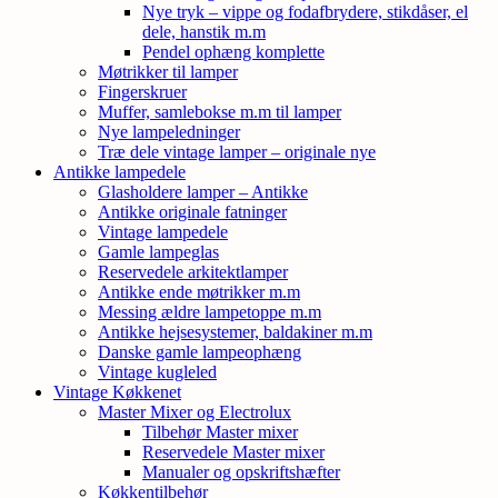
Nye tryk – vippe og fodafbrydere, stikdåser, el
dele, hanstik m.m
Pendel ophæng komplette
Møtrikker til lamper
Fingerskruer
Muffer, samlebokse m.m til lamper
Nye lampeledninger
Træ dele vintage lamper – originale nye
Antikke lampedele
Glasholdere lamper – Antikke
Antikke originale fatninger
Vintage lampedele
Gamle lampeglas
Reservedele arkitektlamper
Antikke ende møtrikker m.m
Messing ældre lampetoppe m.m
Antikke hejsesystemer, baldakiner m.m
Danske gamle lampeophæng
Vintage kugleled
Vintage Køkkenet
Master Mixer og Electrolux
Tilbehør Master mixer
Reservedele Master mixer
Manualer og opskriftshæfter
Køkkentilbehør