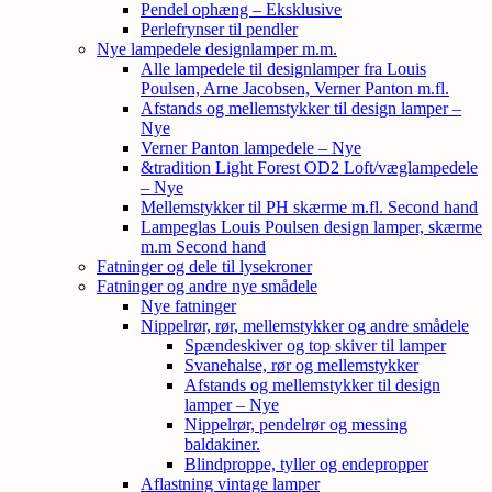
Pendel ophæng – Eksklusive
Perlefrynser til pendler
Nye lampedele designlamper m.m.
Alle lampedele til designlamper fra Louis
Poulsen, Arne Jacobsen, Verner Panton m.fl.
Afstands og mellemstykker til design lamper –
Nye
Verner Panton lampedele – Nye
&tradition Light Forest OD2 Loft/væglampedele
– Nye
Mellemstykker til PH skærme m.fl. Second hand
Lampeglas Louis Poulsen design lamper, skærme
m.m Second hand
Fatninger og dele til lysekroner
Fatninger og andre nye smådele
Nye fatninger
Nippelrør, rør, mellemstykker og andre smådele
Spændeskiver og top skiver til lamper
Svanehalse, rør og mellemstykker
Afstands og mellemstykker til design
lamper – Nye
Nippelrør, pendelrør og messing
baldakiner.
Blindproppe, tyller og endepropper
Aflastning vintage lamper