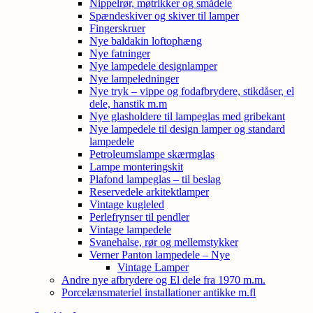
Nippelrør, møtrikker og smådele
Spændeskiver og skiver til lamper
Fingerskruer
Nye baldakin loftophæng
Nye fatninger
Nye lampedele designlamper
Nye lampeledninger
Nye tryk – vippe og fodafbrydere, stikdåser, el
dele, hanstik m.m
Nye glasholdere til lampeglas med gribekant
Nye lampedele til design lamper og standard
lampedele
Petroleumslampe skærmglas
Lampe monteringskit
Plafond lampeglas – til beslag
Reservedele arkitektlamper
Vintage kugleled
Perlefrynser til pendler
Vintage lampedele
Svanehalse, rør og mellemstykker
Verner Panton lampedele – Nye
Vintage Lamper
Andre nye afbrydere og El dele fra 1970 m.m.
Porcelænsmateriel installationer antikke m.fl