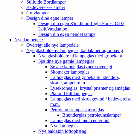
Stilfulde Bordlamper
Badeværelseslamper
Gulvlamper
Design dine egne lamper
Design din egen &tradition Light Forest OD2
Loft/væglampe
Design din egen pendel lampe
Nye lampedele
Oversigt alle nye lampedele
Nye glasholdere, lampeglas, baldakiner og ophæng
Nye glasholdere til lampeglas med gribekant
Sjældne nye gamle lampeglas
Se alle lampeglas typer / oversigt
Skomager lampeglas
Lampeglas med gribekant/ udendørs,
skørte, ampel m.m.
Lysekroneglas, krystal prismer og småglas
Plafond loft lampeglas
Lampeglas med skruegevind / badeværelse
m.m.
Petroleumslampe skærmglas
Brænderglas petroleumslamper
Lampeglas med midt center hul
Nye lampeglas
Nye baldakin loftophæng