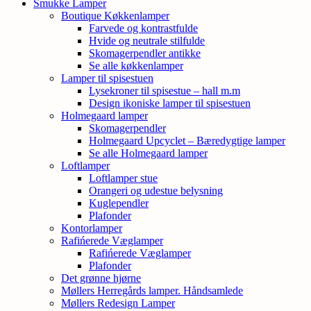
Smukke Lamper
Boutique Køkkenlamper
Farvede og kontrastfulde
Hvide og neutrale stilfulde
Skomagerpendler antikke
Se alle køkkenlamper
Lamper til spisestuen
Lysekroner til spisestue – hall m.m
Design ikoniske lamper til spisestuen
Holmegaard lamper
Skomagerpendler
Holmegaard Upcyclet – Bæredygtige lamper
Se alle Holmegaard lamper
Loftlamper
Loftlamper stue
Orangeri og udestue belysning
Kuglependler
Plafonder
Kontorlamper
Rafińerede Væglamper
Rafińerede Væglamper
Plafonder
Det grønne hjørne
Møllers Herregårds lamper. Håndsamlede
Møllers Redesign Lamper