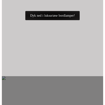
Dyk ned i luksuriøse bordlamper!