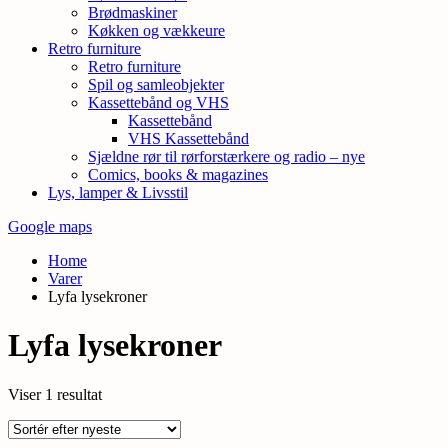
Brødmaskiner
Køkken og vækkeure
Retro furniture
Retro furniture
Spil og samleobjekter
Kassettebånd og VHS
Kassettebånd
VHS Kassettebånd
Sjældne rør til rørforstærkere og radio – nye
Comics, books & magazines
Lys, lamper & Livsstil
Google maps
Home
Varer
Lyfa lysekroner
Lyfa lysekroner
Viser 1 resultat