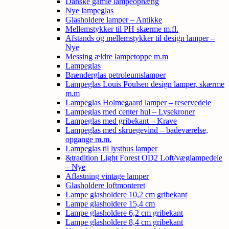
Danske gamle lampeophæng
Nye lampeglas
Glasholdere lamper – Antikke
Mellemstykker til PH skærme m.fl.
Afstands og mellemstykker til design lamper –
Nye
Messing ældre lampetoppe m.m
Lampeglas
Brænderglas petroleumslamper
Lampeglas Louis Poulsen design lamper, skærme
m.m
Lampeglas Holmegaard lamper – reservedele
Lampeglas med center hul – Lysekroner
Lampeglas med gribekant – Krave
Lampeglas med skruegevind – badeværelse,
opgange m.m.
Lampeglas til lysthus lamper
&tradition Light Forest OD2 Loft/væglampedele
– Nye
Aflastning vintage lamper
Glasholdere loftmonteret
Lampe glasholdere 10,2 cm gribekant
Lampe glasholdere 15,4 cm
Lampe glasholdere 6,2 cm gribekant
Lampe glasholdere 8,4 cm gribekant