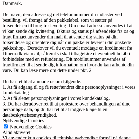
Danmark.
Det navn, den adresse og det telefonnummer du indtaster ved
bestilling, vil fremgå af den pakkelabel, som vi sætter på
forsendelsen til brug for levering. Din email adresse anvendes til at
vi kan sende dig kvittering, faktura og status på afsendelse fra os og
fragt firmaet anvender din mail til at sende dig status på din
forsendelse og orientere dig når din pakke er leveret i din ønskede
pakkeshop. Derudover vil du eventuelt modtage en kreditnotat fra
Dinero.dk via mail, såfremt vi skal tilbageføre et eventuelt beløb i
forbindelse med en refundering. Dit mobilnummer anvendes af
fragtfirmaet til at sende dig information om hvor du kan afhente din
vare. Du kan læse mere om dette under pkt. 2
Du har ret til at anmode os om følgende:
1. At få adgang til og få rettet/ændret dine personoplysninger i vores
kundekatalog
2. At få slettet personoplysninger i vores kundekatalog.
3. Du har derudover ret til at protestere over behandlingen af dine
personlige data, og du har ret til at indgive klage til en
databeskyttelsesmyndighed.
Nødvendige Cookies
Nødvendige Cookies
Altid aktiveret
Vi anvender kun cookies til tekniske nødvendige formål på denne