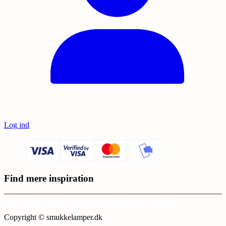
Log ind
Find mere inspiration
Sikker dansk webshop – SSL-krypteret & drevet fra Vestjylland
Copyright © smukkelamper.dk