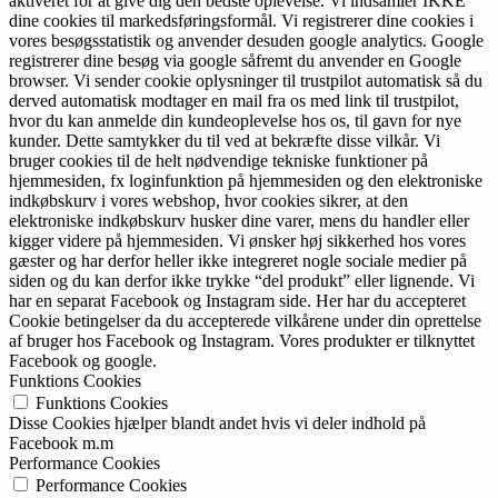
aktiveret for at give dig den bedste oplevelse. Vi indsamler IKKE
dine cookies til markedsføringsformål. Vi registrerer dine cookies i
vores besøgsstatistik og anvender desuden google analytics. Google
registrerer dine besøg via google såfremt du anvender en Google
browser. Vi sender cookie oplysninger til trustpilot automatisk så du
derved automatisk modtager en mail fra os med link til trustpilot,
hvor du kan anmelde din kundeoplevelse hos os, til gavn for nye
kunder. Dette samtykker du til ved at bekræfte disse vilkår. Vi
bruger cookies til de helt nødvendige tekniske funktioner på
hjemmesiden, fx loginfunktion på hjemmesiden og den elektroniske
indkøbskurv i vores webshop, hvor cookies sikrer, at den
elektroniske indkøbskurv husker dine varer, mens du handler eller
kigger videre på hjemmesiden. Vi ønsker høj sikkerhed hos vores
gæster og har derfor heller ikke integreret nogle sociale medier på
siden og du kan derfor ikke trykke “del produkt” eller lignende. Vi
har en separat Facebook og Instagram side. Her har du accepteret
Cookie betingelser da du accepterede vilkårene under din oprettelse
af bruger hos Facebook og Instagram. Vores produkter er tilknyttet
Facebook og google.
Funktions Cookies
Funktions Cookies
Disse Cookies hjælper blandt andet hvis vi deler indhold på
Facebook m.m
Performance Cookies
Performance Cookies