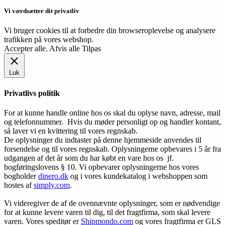
Vi værdsætter dit privatliv
Vi bruger cookies til at forbedre din browseroplevelse og analysere
trafikken på vores webshop.
Accepter alle
.
Afvis alle
Tilpas
Luk
Privatlivs politik
For at kunne handle online hos os skal du oplyse navn, adresse, mail
og telefonnummer. Hvis du møder personligt op og handler kontant,
så laver vi en kvittering til vores regnskab.
De oplysninger du indtaster på denne hjemmeside anvendes til
forsendelse og til vores regnskab. Oplysningerne opbevares i 5 år fra
udgangen af det år som du har købt en vare hos os jf.
bogføringslovens § 10. Vi opbevarer oplysningerne hos vores
bogholder
dinero.dk
og i vores kundekatalog i webshoppen som
hostes af
simply.com
.
Vi videregiver de af de ovennævnte oplysninger, som er nødvendige
for at kunne levere varen til dig, til det fragtfirma, som skal levere
varen. Vores speditør er
Shipmondo.com
og vores fragtfirma er GLS