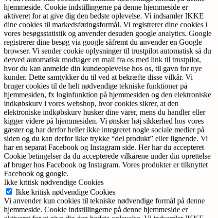
hjemmeside. Cookie indstillingerne på denne hjemmeside er
aktiveret for at give dig den bedste oplevelse. Vi indsamler IKKE
dine cookies til markedsføringsformål. Vi registrerer dine cookies i
vores besøgsstatistik og anvender desuden google analytics. Google
registrerer dine besøg via google såfremt du anvender en Google
browser. Vi sender cookie oplysninger til trustpilot automatisk så du
derved automatisk modtager en mail fra os med link til trustpilot,
hvor du kan anmelde din kundeoplevelse hos os, til gavn for nye
kunder. Dette samtykker du til ved at bekræfte disse vilkår. Vi
bruger cookies til de helt nødvendige tekniske funktioner på
hjemmesiden, fx loginfunktion på hjemmesiden og den elektroniske
indkøbskurv i vores webshop, hvor cookies sikrer, at den
elektroniske indkøbskurv husker dine varer, mens du handler eller
kigger videre på hjemmesiden. Vi ønsker høj sikkerhed hos vores
gæster og har derfor heller ikke integreret nogle sociale medier på
siden og du kan derfor ikke trykke “del produkt” eller lignende. Vi
har en separat Facebook og Instagram side. Her har du accepteret
Cookie betingelser da du accepterede vilkårene under din oprettelse
af bruger hos Facebook og Instagram. Vores produkter er tilknyttet
Facebook og google.
Ikke kritisk nødvendige Cookies
Ikke kritisk nødvendige Cookies
Vi anvender kun cookies til tekniske nødvendige formål på denne
hjemmeside. Cookie indstillingerne på denne hjemmeside er