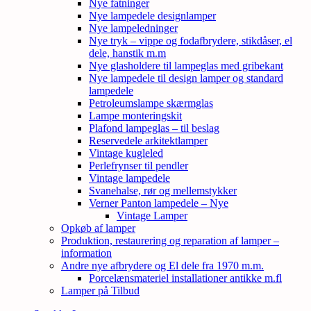
Nye fatninger
Nye lampedele designlamper
Nye lampeledninger
Nye tryk – vippe og fodafbrydere, stikdåser, el
dele, hanstik m.m
Nye glasholdere til lampeglas med gribekant
Nye lampedele til design lamper og standard
lampedele
Petroleumslampe skærmglas
Lampe monteringskit
Plafond lampeglas – til beslag
Reservedele arkitektlamper
Vintage kugleled
Perlefrynser til pendler
Vintage lampedele
Svanehalse, rør og mellemstykker
Verner Panton lampedele – Nye
Vintage Lamper
Opkøb af lamper
Produktion, restaurering og reparation af lamper –
information
Andre nye afbrydere og El dele fra 1970 m.m.
Porcelænsmateriel installationer antikke m.fl
Lamper på Tilbud