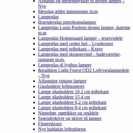
Afstands og mellemstykker til design lamper –
Nye
Messing ældre lampetoppe m.m
Lampeglas
Brænderglas petroleumslamper
Lampeglas Louis Poulsen design lamper, skærme
m.m
Lampeglas Holmegaard lamper – reservedele
Lampeglas med center hul – Lysekroner
Lampeglas med gribekant – Krave
Lampeglas med skruegevind – badeværelse,
opgange m.m.
Lampeglas til lysthus lamper
&tradition Light Forest OD2 Loft/væglampedele
– Nye
Aflastning vintage lamper
Glasholdere loftmonteret
Lampe glasholdere 10,2 cm gribekant
Lampe glasholdere 15,4 cm
Lampe glasholdere 6,2 cm gribekant
Lampe glasholdere 8,4 cm gribekant
Nippelrør, møtrikker og smådele
Spændeskiver og skiver til lamper
Fingerskruer
Nye baldakin loftophæng