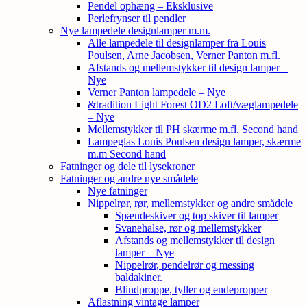
Pendel ophæng – Eksklusive
Perlefrynser til pendler
Nye lampedele designlamper m.m.
Alle lampedele til designlamper fra Louis
Poulsen, Arne Jacobsen, Verner Panton m.fl.
Afstands og mellemstykker til design lamper –
Nye
Verner Panton lampedele – Nye
&tradition Light Forest OD2 Loft/væglampedele
– Nye
Mellemstykker til PH skærme m.fl. Second hand
Lampeglas Louis Poulsen design lamper, skærme
m.m Second hand
Fatninger og dele til lysekroner
Fatninger og andre nye smådele
Nye fatninger
Nippelrør, rør, mellemstykker og andre smådele
Spændeskiver og top skiver til lamper
Svanehalse, rør og mellemstykker
Afstands og mellemstykker til design
lamper – Nye
Nippelrør, pendelrør og messing
baldakiner.
Blindproppe, tyller og endepropper
Aflastning vintage lamper