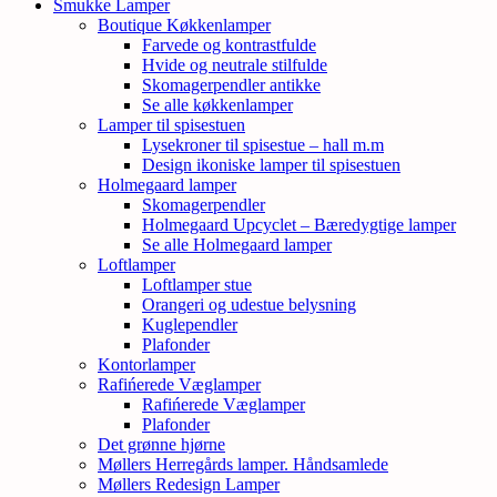
Smukke Lamper
Boutique Køkkenlamper
Farvede og kontrastfulde
Hvide og neutrale stilfulde
Skomagerpendler antikke
Se alle køkkenlamper
Lamper til spisestuen
Lysekroner til spisestue – hall m.m
Design ikoniske lamper til spisestuen
Holmegaard lamper
Skomagerpendler
Holmegaard Upcyclet – Bæredygtige lamper
Se alle Holmegaard lamper
Loftlamper
Loftlamper stue
Orangeri og udestue belysning
Kuglependler
Plafonder
Kontorlamper
Rafińerede Væglamper
Rafińerede Væglamper
Plafonder
Det grønne hjørne
Møllers Herregårds lamper. Håndsamlede
Møllers Redesign Lamper