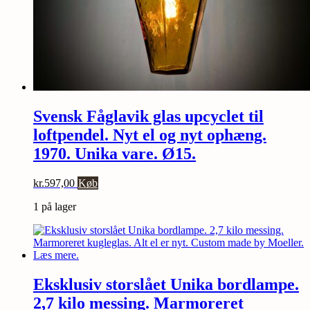
Svensk Fåglavik glas upcyclet til
loftpendel. Nyt el og nyt ophæng.
1970. Unika vare. Ø15.
kr.
597,00
Køb
1 på lager
Eksklusiv storslået Unika bordlampe.
2,7 kilo messing. Marmoreret