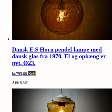
Dansk E.S Horn pendel lampe med
dansk glas fra 1970. El og ophæng er
nyt. Ø23.
kr.
795,00
Køb
3 på lager