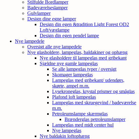
Stilfulde Bordlamper
Badeværelseslamper
Gulvlamper
Design dine egne lamper
Design din egen &tradition Light Forest OD2
Loft/væglampe
Design din egen pendel lampe
Nye lampedele
Oversigt alle nye lampedele
Nye glasholdere, lampeglas, baldakiner og ophæng
Nye glasholdere til lampeglas med gribekant
Sjældne nye gamle lampeglas
Se alle lampeglas typer / oversigt
Skomager lampeglas
Lampeglas med gribekant/ udendørs,
skørte, ampel m.m.
Lysekroneglas, krystal prismer og småglas
Plafond loft lampeglas
Lampeglas med skruegevind / badeværelse
m.m.
Petroleumslampe skærmglas
Brænderglas petroleumslamper
Lampeglas med midt center hul
Nye lampeglas
Nye baldakin loftophæng