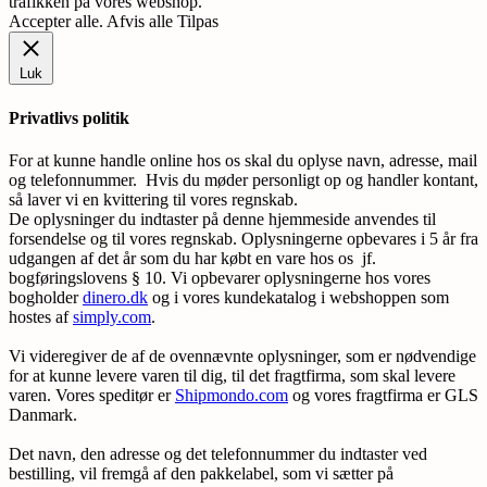
trafikken på vores webshop.
Accepter alle
.
Afvis alle
Tilpas
Luk
Privatlivs politik
For at kunne handle online hos os skal du oplyse navn, adresse, mail
og telefonnummer. Hvis du møder personligt op og handler kontant,
så laver vi en kvittering til vores regnskab.
De oplysninger du indtaster på denne hjemmeside anvendes til
forsendelse og til vores regnskab. Oplysningerne opbevares i 5 år fra
udgangen af det år som du har købt en vare hos os jf.
bogføringslovens § 10. Vi opbevarer oplysningerne hos vores
bogholder
dinero.dk
og i vores kundekatalog i webshoppen som
hostes af
simply.com
.
Vi videregiver de af de ovennævnte oplysninger, som er nødvendige
for at kunne levere varen til dig, til det fragtfirma, som skal levere
varen. Vores speditør er
Shipmondo.com
og vores fragtfirma er GLS
Danmark.
Det navn, den adresse og det telefonnummer du indtaster ved
bestilling, vil fremgå af den pakkelabel, som vi sætter på