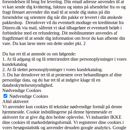
forsendelsen til brug for levering. Din email adresse anvendes til at
vi kan sende dig kvittering, faktura og status på afsendelse fra os og
fragt firmaet anvender din mail til at sende dig status på din
forsendelse og orientere dig når din pakke er leveret i din ønskede
pakkeshop. Derudover vil du eventuelt modtage en kreditnotat fra
Dinero.dk via mail, såfremt vi skal tilbageføre et eventuelt beløb i
forbindelse med en refundering. Dit mobilnummer anvendes af
fragtfirmaet til at sende dig information om hvor du kan afhente din
vare. Du kan læse mere om dette under pkt. 2
Du har ret til at anmode os om følgende:
1. At få adgang til og få rettet/ændret dine personoplysninger i vores
kundekatalog
2. At få slettet personoplysninger i vores kundekatalog.
3. Du har derudover ret til at protestere over behandlingen af dine
personlige data, og du har ret til at indgive klage til en
databeskyttelsesmyndighed.
Nødvendige Cookies
Nødvendige Cookies
Altid aktiveret
Vi anvender kun cookies til tekniske nødvendige formål på denne
hjemmeside. Cookie indstillingerne på denne hjemmeside er
aktiveret for at give dig den bedste oplevelse. Vi indsamler IKKE
dine cookies til markedsføringsformål. Vi registrerer dine cookies i
vores besøgsstatistik og anvender desuden google analytics. Google