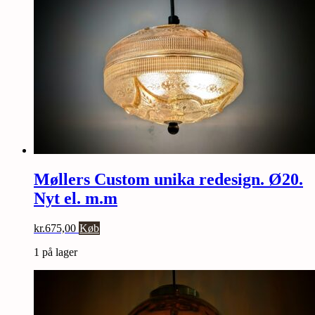
Møllers Custom unika redesign. Ø20.
Nyt el. m.m
kr.
675,00
Køb
1 på lager