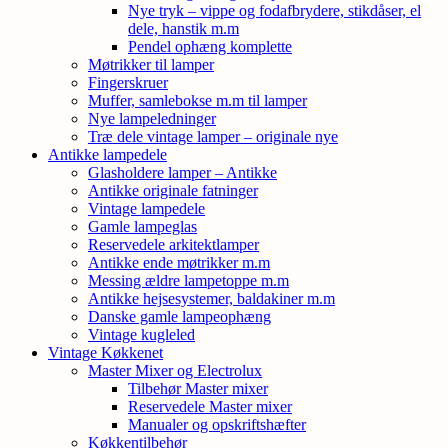
Nye tryk – vippe og fodafbrydere, stikdåser, el
dele, hanstik m.m
Pendel ophæng komplette
Møtrikker til lamper
Fingerskruer
Muffer, samlebokse m.m til lamper
Nye lampeledninger
Træ dele vintage lamper – originale nye
Antikke lampedele
Glasholdere lamper – Antikke
Antikke originale fatninger
Vintage lampedele
Gamle lampeglas
Reservedele arkitektlamper
Antikke ende møtrikker m.m
Messing ældre lampetoppe m.m
Antikke hejsesystemer, baldakiner m.m
Danske gamle lampeophæng
Vintage kugleled
Vintage Køkkenet
Master Mixer og Electrolux
Tilbehør Master mixer
Reservedele Master mixer
Manualer og opskriftshæfter
Køkkentilbehør