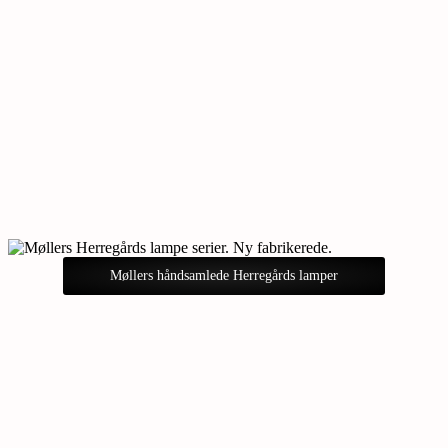
Møllers håndsamlede Herregårds lamper