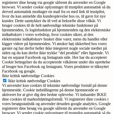
registrerer dine besøg via google såfremt du anvender en Google
browser. Vi sender cookie oplysninger til trustpilot automatisk så du
derved automatisk modtager en mail fra os med link til trustpilot,
hvor du kan anmelde din kundeoplevelse hos os, til gavn for nye
kunder. Dette samtykker du til ved at bekræfte disse vilkår. Vi
bruger cookies til de helt nødvendige tekniske funktioner på
hjemmesiden, fx loginfunktion på hjemmesiden og den elektroniske
indkøbskurv i vores webshop, hvor cookies sikrer, at den
elektroniske indkøbskurv husker dine varer, mens du handler eller
kigger videre på hjemmesiden. Vi ønsker høj sikkerhed hos vores
gæster og har derfor heller ikke integreret nogle sociale medier på
siden og du kan derfor ikke trykke “del produkt” eller lignende. Vi
har en separat Facebook og Instagram side. Her har du accepteret
Cookie betingelser da du accepterede vilkårene under din oprettelse
af bruger hos Facebook og Instagram. Vores produkter er tilknyttet
Facebook og google.
Ikke kritisk nødvendige Cookies
Ikke kritisk nødvendige Cookies
Vi anvender kun cookies til tekniske nødvendige formål på denne
hjemmeside. Cookie indstillingerne på denne hjemmeside er
aktiveret for at give dig den bedste oplevelse. Vi indsamler IKKE
dine cookies til markedsføringsformål. Vi registrerer dine cookies i
vores besøgsstatistik og anvender desuden google analytics. Google
registrerer dine besøg via google såfremt du anvender en Google
browser. Vi sender cookie oplysninger til trustpilot automatisk så du