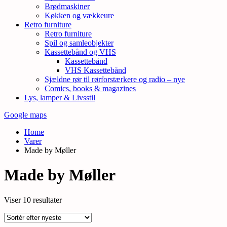
Brødmaskiner
Køkken og vækkeure
Retro furniture
Retro furniture
Spil og samleobjekter
Kassettebånd og VHS
Kassettebånd
VHS Kassettebånd
Sjældne rør til rørforstærkere og radio – nye
Comics, books & magazines
Lys, lamper & Livsstil
Google maps
Home
Varer
Made by Møller
Made by Møller
Sorteret
Viser 10 resultater
efter
seneste