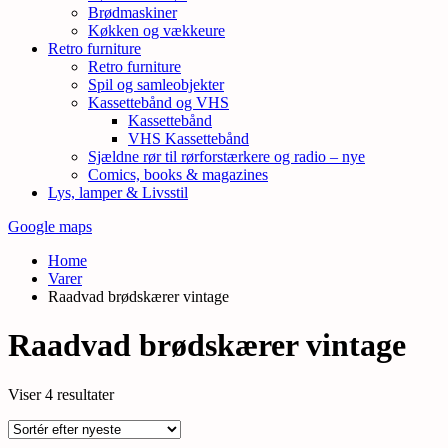
Brødmaskiner
Køkken og vækkeure
Retro furniture
Retro furniture
Spil og samleobjekter
Kassettebånd og VHS
Kassettebånd
VHS Kassettebånd
Sjældne rør til rørforstærkere og radio – nye
Comics, books & magazines
Lys, lamper & Livsstil
Google maps
Home
Varer
Raadvad brødskærer vintage
Raadvad brødskærer vintage
Sorteret
Viser 4 resultater
efter
seneste