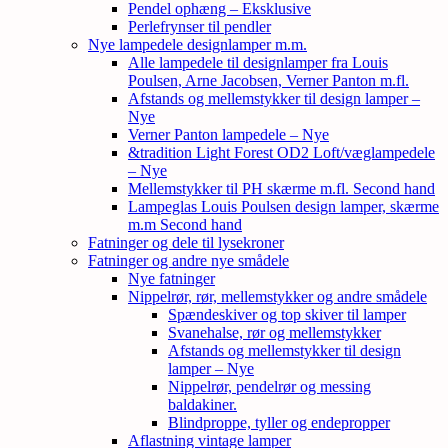
Pendel ophæng – Eksklusive
Perlefrynser til pendler
Nye lampedele designlamper m.m.
Alle lampedele til designlamper fra Louis
Poulsen, Arne Jacobsen, Verner Panton m.fl.
Afstands og mellemstykker til design lamper –
Nye
Verner Panton lampedele – Nye
&tradition Light Forest OD2 Loft/væglampedele
– Nye
Mellemstykker til PH skærme m.fl. Second hand
Lampeglas Louis Poulsen design lamper, skærme
m.m Second hand
Fatninger og dele til lysekroner
Fatninger og andre nye smådele
Nye fatninger
Nippelrør, rør, mellemstykker og andre smådele
Spændeskiver og top skiver til lamper
Svanehalse, rør og mellemstykker
Afstands og mellemstykker til design
lamper – Nye
Nippelrør, pendelrør og messing
baldakiner.
Blindproppe, tyller og endepropper
Aflastning vintage lamper