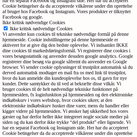
har en separat Facebook og Instagram side. Her har du accepteret
Cookie betingelser da du accepterede vilkårene under din oprettelse
af bruger hos Facebook og Instagram. Vores produkter er tilknyttet
Facebook og google.
Ikke kritisk nødvendige Cookies
Ikke kritisk nødvendige Cookies
Vi anvender kun cookies til tekniske nødvendige formål på denne
hjemmeside. Cookie indstillingerne på denne hjemmeside er
aktiveret for at give dig den bedste oplevelse. Vi indsamler IKKE
dine cookies til markedsføringsformål. Vi registrerer dine cookies i
vores besøgsstatistik og anvender desuden google analytics. Google
registrerer dine besøg via google såfremt du anvender en Google
browser. Vi sender cookie oplysninger til trustpilot automatisk så du
derved automatisk modtager en mail fra os med link til trustpilot,
hvor du kan anmelde din kundeoplevelse hos os, til gavn for nye
kunder. Dette samtykker du til ved at bekræfte disse vilkår. Vi
bruger cookies til de helt nødvendige tekniske funktioner på
hjemmesiden, fx loginfunktion på hjemmesiden og den elektroniske
indkøbskurv i vores webshop, hvor cookies sikrer, at den
elektroniske indkøbskurv husker dine varer, mens du handler eller
kigger videre på hjemmesiden. Vi ønsker høj sikkerhed hos vores
gæster og har derfor heller ikke integreret nogle sociale medier på
siden og du kan derfor ikke trykke “del produkt” eller lignende. Vi
har en separat Facebook og Instagram side. Her har du accepteret
Cookie betingelser da du accepterede vilkårene under din oprettelse