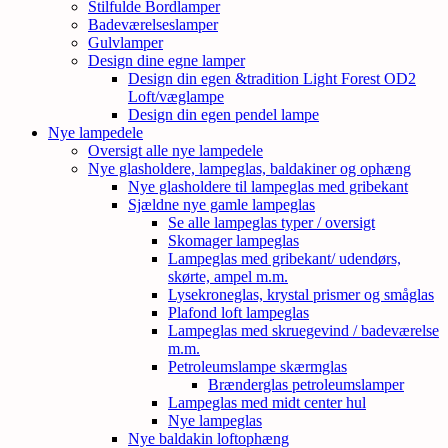
Stilfulde Bordlamper
Badeværelseslamper
Gulvlamper
Design dine egne lamper
Design din egen &tradition Light Forest OD2
Loft/væglampe
Design din egen pendel lampe
Nye lampedele
Oversigt alle nye lampedele
Nye glasholdere, lampeglas, baldakiner og ophæng
Nye glasholdere til lampeglas med gribekant
Sjældne nye gamle lampeglas
Se alle lampeglas typer / oversigt
Skomager lampeglas
Lampeglas med gribekant/ udendørs,
skørte, ampel m.m.
Lysekroneglas, krystal prismer og småglas
Plafond loft lampeglas
Lampeglas med skruegevind / badeværelse
m.m.
Petroleumslampe skærmglas
Brænderglas petroleumslamper
Lampeglas med midt center hul
Nye lampeglas
Nye baldakin loftophæng