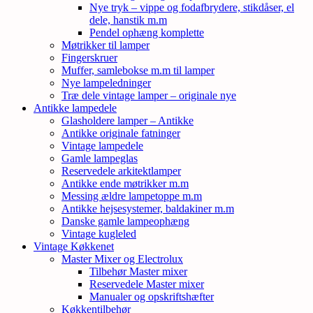
Nye tryk – vippe og fodafbrydere, stikdåser, el
dele, hanstik m.m
Pendel ophæng komplette
Møtrikker til lamper
Fingerskruer
Muffer, samlebokse m.m til lamper
Nye lampeledninger
Træ dele vintage lamper – originale nye
Antikke lampedele
Glasholdere lamper – Antikke
Antikke originale fatninger
Vintage lampedele
Gamle lampeglas
Reservedele arkitektlamper
Antikke ende møtrikker m.m
Messing ældre lampetoppe m.m
Antikke hejsesystemer, baldakiner m.m
Danske gamle lampeophæng
Vintage kugleled
Vintage Køkkenet
Master Mixer og Electrolux
Tilbehør Master mixer
Reservedele Master mixer
Manualer og opskriftshæfter
Køkkentilbehør