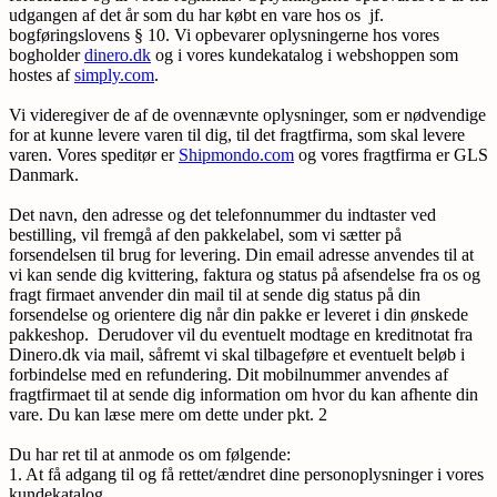
udgangen af det år som du har købt en vare hos os jf.
bogføringslovens § 10. Vi opbevarer oplysningerne hos vores
bogholder
dinero.dk
og i vores kundekatalog i webshoppen som
hostes af
simply.com
.
Vi videregiver de af de ovennævnte oplysninger, som er nødvendige
for at kunne levere varen til dig, til det fragtfirma, som skal levere
varen. Vores speditør er
Shipmondo.com
og vores fragtfirma er GLS
Danmark.
Det navn, den adresse og det telefonnummer du indtaster ved
bestilling, vil fremgå af den pakkelabel, som vi sætter på
forsendelsen til brug for levering. Din email adresse anvendes til at
vi kan sende dig kvittering, faktura og status på afsendelse fra os og
fragt firmaet anvender din mail til at sende dig status på din
forsendelse og orientere dig når din pakke er leveret i din ønskede
pakkeshop. Derudover vil du eventuelt modtage en kreditnotat fra
Dinero.dk via mail, såfremt vi skal tilbageføre et eventuelt beløb i
forbindelse med en refundering. Dit mobilnummer anvendes af
fragtfirmaet til at sende dig information om hvor du kan afhente din
vare. Du kan læse mere om dette under pkt. 2
Du har ret til at anmode os om følgende:
1. At få adgang til og få rettet/ændret dine personoplysninger i vores
kundekatalog