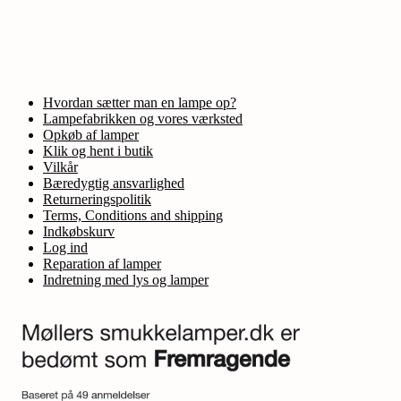
Hvordan sætter man en lampe op?
Lampefabrikken og vores værksted
Opkøb af lamper
Klik og hent i butik
Vilkår
Bæredygtig ansvarlighed
Returneringspolitik
Terms, Conditions and shipping
Indkøbskurv
Log ind
Reparation af lamper
Indretning med lys og lamper