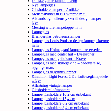
Danske gamle lampeophæng
Nye lampeglas
Glasholdere lamper – Antikke
Mellemstykker til PH skærme m.fl.
Afstands og mellemstykker til design lamper –
Nye
Messing ældre lampetoppe m.m
Lampeglas
Brænderglas petroleumslamper
Lampeglas Louis Poulsen design lamper, skærme
m.m
Lampeglas Holmegaard lamper – reservedele
Lampeglas med center hul – Lysekroner
Lampeglas med gribekant – Krave
Lampeglas med skruegevind – badeværelse,
opgange m.m.
Lampeglas til lysthus lamper
&tradition Light Forest OD2 Loft/væglampedele
– Nye
Aflastning vintage lamper
Glasholdere loftmonteret
Lampe glasholdere 10,2 cm gribekant
Lampe glasholdere 15,4 cm
Lampe glasholdere 6,2 cm gribekant
Lampe glasholdere 8,4 cm gribekant