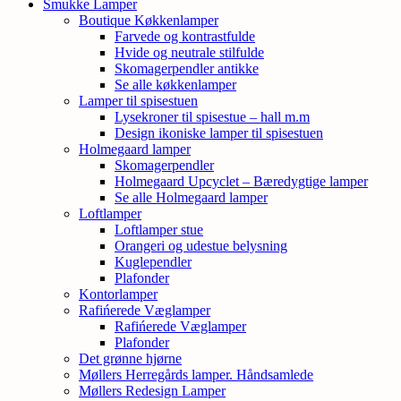
Smukke Lamper
Boutique Køkkenlamper
Farvede og kontrastfulde
Hvide og neutrale stilfulde
Skomagerpendler antikke
Se alle køkkenlamper
Lamper til spisestuen
Lysekroner til spisestue – hall m.m
Design ikoniske lamper til spisestuen
Holmegaard lamper
Skomagerpendler
Holmegaard Upcyclet – Bæredygtige lamper
Se alle Holmegaard lamper
Loftlamper
Loftlamper stue
Orangeri og udestue belysning
Kuglependler
Plafonder
Kontorlamper
Rafińerede Væglamper
Rafińerede Væglamper
Plafonder
Det grønne hjørne
Møllers Herregårds lamper. Håndsamlede
Møllers Redesign Lamper