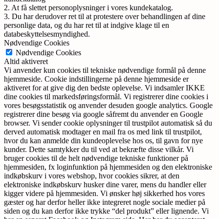
2. At få slettet personoplysninger i vores kundekatalog.
3. Du har derudover ret til at protestere over behandlingen af dine
personlige data, og du har ret til at indgive klage til en
databeskyttelsesmyndighed.
Nødvendige Cookies
Nødvendige Cookies
Altid aktiveret
Vi anvender kun cookies til tekniske nødvendige formål på denne
hjemmeside. Cookie indstillingerne på denne hjemmeside er
aktiveret for at give dig den bedste oplevelse. Vi indsamler IKKE
dine cookies til markedsføringsformål. Vi registrerer dine cookies i
vores besøgsstatistik og anvender desuden google analytics. Google
registrerer dine besøg via google såfremt du anvender en Google
browser. Vi sender cookie oplysninger til trustpilot automatisk så du
derved automatisk modtager en mail fra os med link til trustpilot,
hvor du kan anmelde din kundeoplevelse hos os, til gavn for nye
kunder. Dette samtykker du til ved at bekræfte disse vilkår. Vi
bruger cookies til de helt nødvendige tekniske funktioner på
hjemmesiden, fx loginfunktion på hjemmesiden og den elektroniske
indkøbskurv i vores webshop, hvor cookies sikrer, at den
elektroniske indkøbskurv husker dine varer, mens du handler eller
kigger videre på hjemmesiden. Vi ønsker høj sikkerhed hos vores
gæster og har derfor heller ikke integreret nogle sociale medier på
siden og du kan derfor ikke trykke “del produkt” eller lignende. Vi