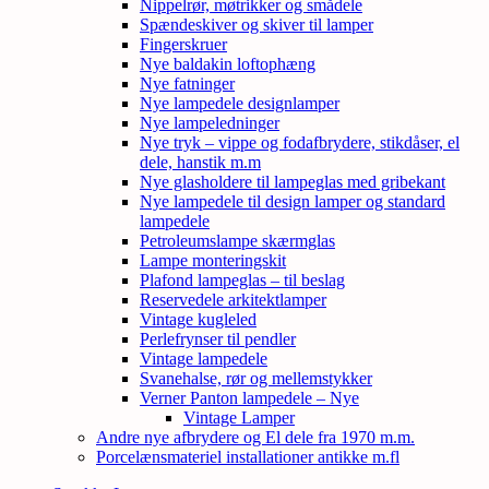
Nippelrør, møtrikker og smådele
Spændeskiver og skiver til lamper
Fingerskruer
Nye baldakin loftophæng
Nye fatninger
Nye lampedele designlamper
Nye lampeledninger
Nye tryk – vippe og fodafbrydere, stikdåser, el
dele, hanstik m.m
Nye glasholdere til lampeglas med gribekant
Nye lampedele til design lamper og standard
lampedele
Petroleumslampe skærmglas
Lampe monteringskit
Plafond lampeglas – til beslag
Reservedele arkitektlamper
Vintage kugleled
Perlefrynser til pendler
Vintage lampedele
Svanehalse, rør og mellemstykker
Verner Panton lampedele – Nye
Vintage Lamper
Andre nye afbrydere og El dele fra 1970 m.m.
Porcelænsmateriel installationer antikke m.fl