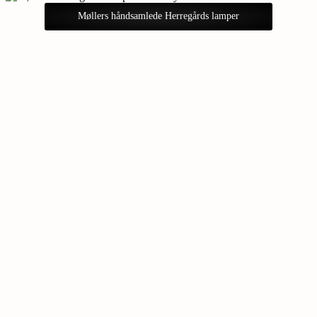
Møllers håndsamlede Herregårds lamper