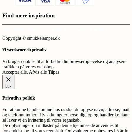
Find mere inspiration
Sikker dansk webshop – SSL-krypteret & drevet fra Vestjylland
Copyright © smukkelamper.dk
Vi værdsætter dit privatliv
Vi bruger cookies til at forbedre din browseroplevelse og analysere
trafikken på vores webshop.
Accepter alle
.
Afvis alle
Tilpas
Luk
Privatlivs politik
For at kunne handle online hos os skal du oplyse navn, adresse, mail
og telefonnummer. Hvis du møder personligt op og handler kontant,
så laver vi en kvittering til vores regnskab.
De oplysninger du indtaster på denne hjemmeside anvendes til
forsendelse og til vores regnskab. Oplysningerne opbevares i 5 år fra