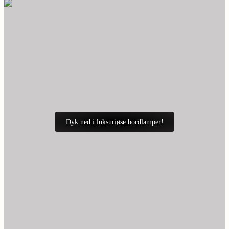
Dyk ned i luksuriøse bordlamper!