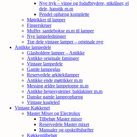
Nye tryk – vippe og fodafbrydere, stikdåser, el
dele, hanstik m.m
Pendel ophæng komplette
Møtrikker til lamper
Fingerskruer
Muffer, samlebokse m.m til lamper
Nye lampeledninger
Træ dele vintage lamper – originale nye
Antikke lampedele
Glasholdere lamper – Antikke
Antikke originale fatninger
Vintage lampedele
Gamle lampeglas
Reservedele arkitektlamper
Antikke ende møtrikker m.m
Messing ældre lampetoppe m.m
Antikke hejsesystemer, baldakiner m.m
Danske gamle lampeophæng
Vintage kugleled
Vintage Køkkenet
Master Mixer og Electrolux
Tilbehør Master mixer
Reservedele Master mixer
Manualer og opskriftshæfter
Køkkentilbehør