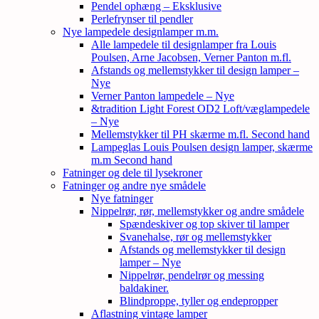
Pendel ophæng – Eksklusive
Perlefrynser til pendler
Nye lampedele designlamper m.m.
Alle lampedele til designlamper fra Louis
Poulsen, Arne Jacobsen, Verner Panton m.fl.
Afstands og mellemstykker til design lamper –
Nye
Verner Panton lampedele – Nye
&tradition Light Forest OD2 Loft/væglampedele
– Nye
Mellemstykker til PH skærme m.fl. Second hand
Lampeglas Louis Poulsen design lamper, skærme
m.m Second hand
Fatninger og dele til lysekroner
Fatninger og andre nye smådele
Nye fatninger
Nippelrør, rør, mellemstykker og andre smådele
Spændeskiver og top skiver til lamper
Svanehalse, rør og mellemstykker
Afstands og mellemstykker til design
lamper – Nye
Nippelrør, pendelrør og messing
baldakiner.
Blindproppe, tyller og endepropper
Aflastning vintage lamper