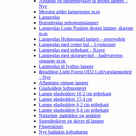
Afstands og mellemstykker til design lamper –
Nye
Messing ældre lampetoppe m.m
Lampeglas
Brænderglas petroleumslamper
Lampeglas Louis Poulsen design lamper, skærme
m.m
Lampeglas Holmegaard lamper – reservedele
Lampeglas med center hul – Lysekroner
Lampeglas med gribekant – Krave
Lampeglas med skruegevind – badeværelse,
opgange m.m.
Lampeglas til lysthus lamper
&tradition Light Forest OD2 Loft/væglampedele
– Nye
Aflastning vintage lamper
Glasholdere loftmonteret
Lampe glasholdere 10,2 cm gribekant
Lampe glasholdere 15,4 cm
Lampe glasholdere 6,2 cm gribekant
Lampe glasholdere 8,4 cm gribekant
Nippelrør, møtrikker og smådele
Spændeskiver og skiver til lamper
Fingerskruer
Nye baldakin loftophæng