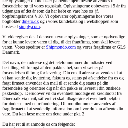
De oplysninger du indtaster på denne hjemmeside anvendes til
forsendelse og til vores regnskab. Oplysningerne opbevares i 5 år fra
udgangen af det år som du har købt en vare hos os jf.
bogføringslovens § 10. Vi opbevarer oplysningerne hos vores
bogholder
dinero.dk
og i vores kundekatalog i webshoppen som
hostes af
simply.com
.
Vi videregiver de af de ovennævnte oplysninger, som er nødvendige
for at kunne levere varen til dig, til det fragtfirma, som skal levere
varen. Vores speditør er
Shipmondo.com
og vores fragtfirma er GLS
Danmark.
Det navn, den adresse og det telefonnummer du indtaster ved
bestilling, vil fremgå af den pakkelabel, som vi sætter på
forsendelsen til brug for levering. Din email adresse anvendes til at
vi kan sende dig kvittering, faktura og status på afsendelse fra os og
fragt firmaet anvender din mail til at sende dig status på din
forsendelse og orientere dig når din pakke er leveret i din ønskede
pakkeshop. Derudover vil du eventuelt modtage en kreditnotat fra
Dinero.dk via mail, såfremt vi skal tilbageføre et eventuelt beløb i
forbindelse med en refundering. Dit mobilnummer anvendes af
fragtfirmaet til at sende dig information om hvor du kan afhente din
vare. Du kan læse mere om dette under pkt. 2
Du har ret til at anmode os om følgende: