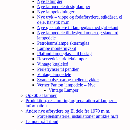
Nye fatninger
Nye lampedele designlamper
Nye lampeledninger
Nye tryk – vippe og fodafbrydere, stikdåser, el
dele, hanstik m.m
Nye glasholdere til lampeglas med gribekant
Nye lampedele til design lamper og standard
lampedele
Petroleumslampe skærmglas
Lampe monteringskit
Plafond lampeglas – til beslag
Reservedele arkitektlamper
Vintage kugleled
Perlefrynser til pendler
Vintage lampedele
Svanehalse, rør og mellemstykker
Verner Panton lampedele – Nye
Vintage Lamper
Opkøb af lamper
Produktion, restaurering og reparation af lamper –
information
Andre nye afbrydere og El dele fra 1970 m.m.
Porcelænsmateriel installationer antikke m.fl
Lamper på Tilbud