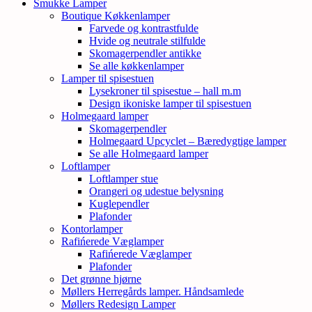
Smukke Lamper
Boutique Køkkenlamper
Farvede og kontrastfulde
Hvide og neutrale stilfulde
Skomagerpendler antikke
Se alle køkkenlamper
Lamper til spisestuen
Lysekroner til spisestue – hall m.m
Design ikoniske lamper til spisestuen
Holmegaard lamper
Skomagerpendler
Holmegaard Upcyclet – Bæredygtige lamper
Se alle Holmegaard lamper
Loftlamper
Loftlamper stue
Orangeri og udestue belysning
Kuglependler
Plafonder
Kontorlamper
Rafińerede Væglamper
Rafińerede Væglamper
Plafonder
Det grønne hjørne
Møllers Herregårds lamper. Håndsamlede
Møllers Redesign Lamper