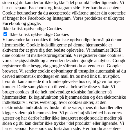
siden og du kan derfor ikke trykke “del produkt” eller lignende. Vi
har en separat Facebook og Instagram side. Her har du accepteret
Cookie betingelser da du accepterede vilkårene under din oprettelse
af bruger hos Facebook og Instagram. Vores produkter er tilknyttet
Facebook og google.
Ikke kritisk nødvendige Cookies
Ikke kritisk nødvendige Cookies
Vi anvender kun cookies til tekniske nødvendige formål på denne
hjemmeside. Cookie indstillingerne på denne hjemmeside er
aktiveret for at give dig den bedste oplevelse. Vi indsamler IKKE
dine cookies til markedsføringsformål. Vi registrerer dine cookies i
vores besøgsstatistik og anvender desuden google analytics. Google
registrerer dine besøg via google såfremt du anvender en Google
browser. Vi sender cookie oplysninger til trustpilot automatisk så du
derved automatisk modtager en mail fra os med link til trustpilot,
hvor du kan anmelde din kundeoplevelse hos os, til gavn for nye
kunder. Dette samtykker du til ved at bekræfte disse vilkår. Vi
bruger cookies til de helt nødvendige tekniske funktioner på
hjemmesiden, fx loginfunktion på hjemmesiden og den elektroniske
indkøbskurv i vores webshop, hvor cookies sikrer, at den
elektroniske indkøbskurv husker dine varer, mens du handler eller
kigger videre på hjemmesiden. Vi ønsker høj sikkerhed hos vores
gæster og har derfor heller ikke integreret nogle sociale medier på
siden og du kan derfor ikke trykke “del produkt” eller lignende. Vi
har en separat Facebook og Instagram side. Her har du accepteret