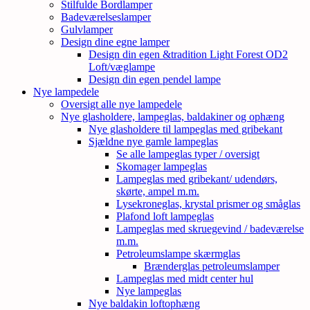
Stilfulde Bordlamper
Badeværelseslamper
Gulvlamper
Design dine egne lamper
Design din egen &tradition Light Forest OD2
Loft/væglampe
Design din egen pendel lampe
Nye lampedele
Oversigt alle nye lampedele
Nye glasholdere, lampeglas, baldakiner og ophæng
Nye glasholdere til lampeglas med gribekant
Sjældne nye gamle lampeglas
Se alle lampeglas typer / oversigt
Skomager lampeglas
Lampeglas med gribekant/ udendørs,
skørte, ampel m.m.
Lysekroneglas, krystal prismer og småglas
Plafond loft lampeglas
Lampeglas med skruegevind / badeværelse
m.m.
Petroleumslampe skærmglas
Brænderglas petroleumslamper
Lampeglas med midt center hul
Nye lampeglas
Nye baldakin loftophæng