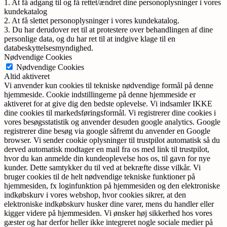
1. At få adgang til og få rettet/ændret dine personoplysninger i vores
kundekatalog
2. At få slettet personoplysninger i vores kundekatalog.
3. Du har derudover ret til at protestere over behandlingen af dine
personlige data, og du har ret til at indgive klage til en
databeskyttelsesmyndighed.
Nødvendige Cookies
Nødvendige Cookies
Altid aktiveret
Vi anvender kun cookies til tekniske nødvendige formål på denne
hjemmeside. Cookie indstillingerne på denne hjemmeside er
aktiveret for at give dig den bedste oplevelse. Vi indsamler IKKE
dine cookies til markedsføringsformål. Vi registrerer dine cookies i
vores besøgsstatistik og anvender desuden google analytics. Google
registrerer dine besøg via google såfremt du anvender en Google
browser. Vi sender cookie oplysninger til trustpilot automatisk så du
derved automatisk modtager en mail fra os med link til trustpilot,
hvor du kan anmelde din kundeoplevelse hos os, til gavn for nye
kunder. Dette samtykker du til ved at bekræfte disse vilkår. Vi
bruger cookies til de helt nødvendige tekniske funktioner på
hjemmesiden, fx loginfunktion på hjemmesiden og den elektroniske
indkøbskurv i vores webshop, hvor cookies sikrer, at den
elektroniske indkøbskurv husker dine varer, mens du handler eller
kigger videre på hjemmesiden. Vi ønsker høj sikkerhed hos vores
gæster og har derfor heller ikke integreret nogle sociale medier på