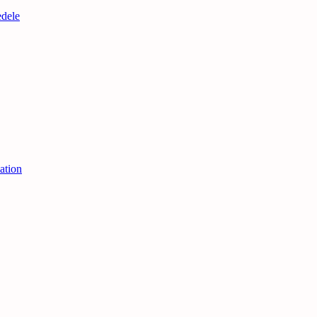
edele
ation