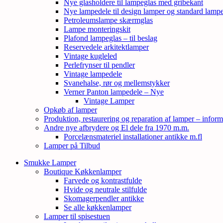
Nye glasholdere til lampeglas med gribekant
Nye lampedele til design lamper og standard lamp
Petroleumslampe skærmglas
Lampe monteringskit
Plafond lampeglas – til beslag
Reservedele arkitektlamper
Vintage kugleled
Perlefrynser til pendler
Vintage lampedele
Svanehalse, rør og mellemstykker
Verner Panton lampedele – Nye
Vintage Lamper
Opkøb af lamper
Produktion, restaurering og reparation af lamper – inform
Andre nye afbrydere og El dele fra 1970 m.m.
Porcelænsmateriel installationer antikke m.fl
Lamper på Tilbud
Smukke Lamper
Boutique Køkkenlamper
Farvede og kontrastfulde
Hvide og neutrale stilfulde
Skomagerpendler antikke
Se alle køkkenlamper
Lamper til spisestuen