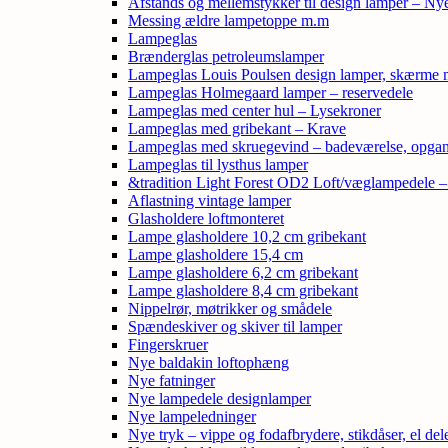
Afstands og mellemstykker til design lamper – Ny
Messing ældre lampetoppe m.m
Lampeglas
Brænderglas petroleumslamper
Lampeglas Louis Poulsen design lamper, skærme
Lampeglas Holmegaard lamper – reservedele
Lampeglas med center hul – Lysekroner
Lampeglas med gribekant – Krave
Lampeglas med skruegevind – badeværelse, opga
Lampeglas til lysthus lamper
&tradition Light Forest OD2 Loft/væglampedele 
Aflastning vintage lamper
Glasholdere loftmonteret
Lampe glasholdere 10,2 cm gribekant
Lampe glasholdere 15,4 cm
Lampe glasholdere 6,2 cm gribekant
Lampe glasholdere 8,4 cm gribekant
Nippelrør, møtrikker og smådele
Spændeskiver og skiver til lamper
Fingerskruer
Nye baldakin loftophæng
Nye fatninger
Nye lampedele designlamper
Nye lampeledninger
Nye tryk – vippe og fodafbrydere, stikdåser, el de