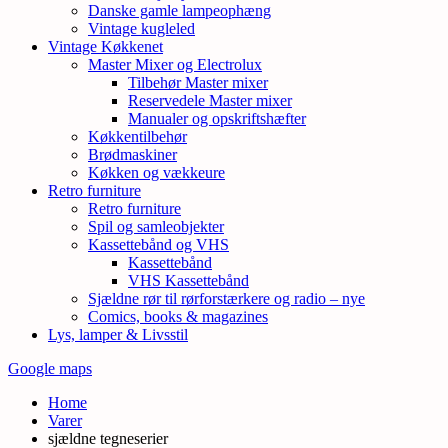
Danske gamle lampeophæng
Vintage kugleled
Vintage Køkkenet
Master Mixer og Electrolux
Tilbehør Master mixer
Reservedele Master mixer
Manualer og opskriftshæfter
Køkkentilbehør
Brødmaskiner
Køkken og vækkeure
Retro furniture
Retro furniture
Spil og samleobjekter
Kassettebånd og VHS
Kassettebånd
VHS Kassettebånd
Sjældne rør til rørforstærkere og radio – nye
Comics, books & magazines
Lys, lamper & Livsstil
Google maps
Home
Varer
sjældne tegneserier