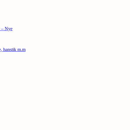
r – Nye
le, hanstik m.m