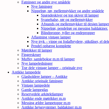
Fatninger og andre nye smådele
Nye fatninger
Nippelrør, rør, mellemstykker og andre smådele
Spændeskiver og top skiver til lamper
Svanehalse, rør og mellemstykker
Afstands og mellemstykker til design lampe
Nippelrør, pendelrør og messing baldakiner.
Blindproppe, tyller og endepropper
Aflastning vintage lamper
Nye tryk – vippe og fodafbrydere, stikdåser, el de
Pendel ophæng komplette
Møtrikker til lamper
Fingerskruer
Muffer, samlebokse m.m til lamper
Nye lampeledninger
Træ dele vintage lamper – originale nye
Antikke lampedele
Glasholdere lamper – Antikke
Antikke originale fatninger
Vintage lampedele
Gamle lampeglas
Reservedele arkitektlamper
Antikke ende møtrikker m.m
Messing ældre lampetoppe m.m
Antikke hejsesystemer, baldakiner m.m