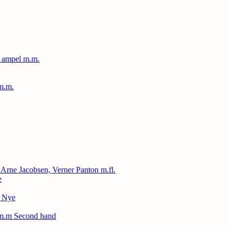
, ampel m.m.
m.m.
, Arne Jacobsen, Verner Panton m.fl.
e
– Nye
 m.m Second hand