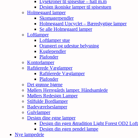
Lysekroner til spisestue – hall m.m
Design ikoniske lamper til spisestuen
Holmegaard lamper
Skomagerpendler
Holmegaard Upcyclet – Bæredygtige lamper
Se alle Holmegaard lamper
Loftlamper
Loftlamper stue
Orangeri og udestue belysning
Kuglependler
Plafonder
Kontorlamper
Rafińerede Væglamper
Rafińerede Væglamper
Plafonder
Det grønne hjørne
Møllers Herregårds lamper. Håndsamlede
Møllers Redesign Lamper
Stilfulde Bordlamper
Badeværelseslamper
Gulvlamper
Design dine egne lamper
Design din egen &tradition Light Forest OD2 Lof
Design din egen pendel lampe
Nye lampedele