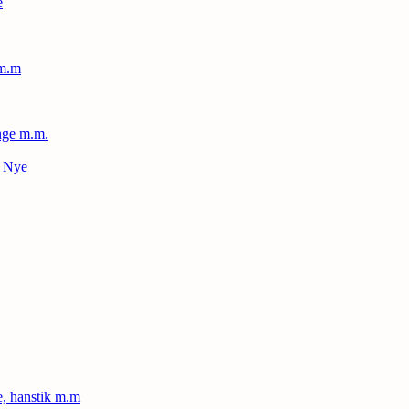
e
 m.m
nge m.m.
– Nye
le, hanstik m.m