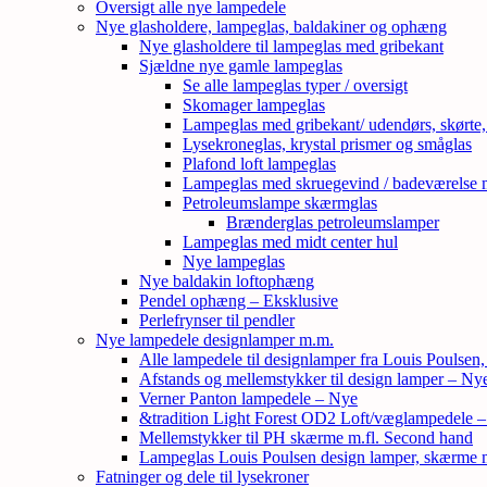
Oversigt alle nye lampedele
Nye glasholdere, lampeglas, baldakiner og ophæng
Nye glasholdere til lampeglas med gribekant
Sjældne nye gamle lampeglas
Se alle lampeglas typer / oversigt
Skomager lampeglas
Lampeglas med gribekant/ udendørs, skørte
Lysekroneglas, krystal prismer og småglas
Plafond loft lampeglas
Lampeglas med skruegevind / badeværelse 
Petroleumslampe skærmglas
Brænderglas petroleumslamper
Lampeglas med midt center hul
Nye lampeglas
Nye baldakin loftophæng
Pendel ophæng – Eksklusive
Perlefrynser til pendler
Nye lampedele designlamper m.m.
Alle lampedele til designlamper fra Louis Poulsen
Afstands og mellemstykker til design lamper – Ny
Verner Panton lampedele – Nye
&tradition Light Forest OD2 Loft/væglampedele 
Mellemstykker til PH skærme m.fl. Second hand
Lampeglas Louis Poulsen design lamper, skærme
Fatninger og dele til lysekroner