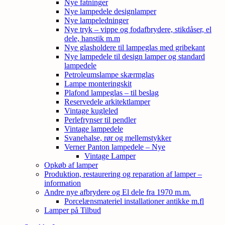
Nye fatninger
Nye lampedele designlamper
Nye lampeledninger
Nye tryk – vippe og fodafbrydere, stikdåser, el
dele, hanstik m.m
Nye glasholdere til lampeglas med gribekant
Nye lampedele til design lamper og standard
lampedele
Petroleumslampe skærmglas
Lampe monteringskit
Plafond lampeglas – til beslag
Reservedele arkitektlamper
Vintage kugleled
Perlefrynser til pendler
Vintage lampedele
Svanehalse, rør og mellemstykker
Verner Panton lampedele – Nye
Vintage Lamper
Opkøb af lamper
Produktion, restaurering og reparation af lamper –
information
Andre nye afbrydere og El dele fra 1970 m.m.
Porcelænsmateriel installationer antikke m.fl
Lamper på Tilbud