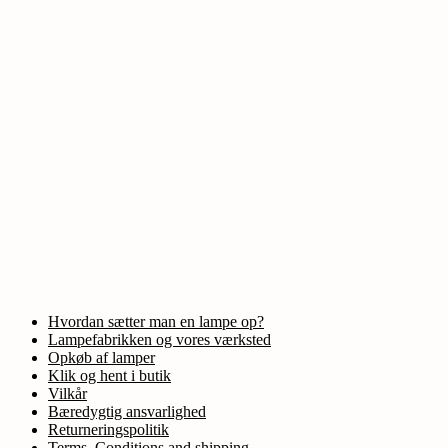
Hvordan sætter man en lampe op?
Lampefabrikken og vores værksted
Opkøb af lamper
Klik og hent i butik
Vilkår
Bæredygtig ansvarlighed
Returneringspolitik
Terms, Conditions and shipping