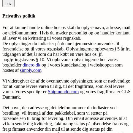
Luk
Privatlivs politik
For at kunne handle online hos os skal du oplyse navn, adresse, mail
og telefonnummer. Hvis du møder personligt op og handler kontant,
så laver vi en kvittering til vores regnskab.
De oplysninger du indtaster på denne hjemmeside anvendes til
forsendelse og til vores regnskab. Oplysningerne opbevares i 5 år fra
udgangen af det år som du har købt en vare hos os jf.
bogføringslovens § 10. Vi opbevarer oplysningerne hos vores
bogholder
dinero.dk
og i vores kundekatalog i webshoppen som
hostes af
simply.com
.
Vi videregiver de af de ovennævnte oplysninger, som er nødvendige
for at kunne levere varen til dig, til det fragtfirma, som skal levere
varen. Vores speditør er
Shipmondo.com
og vores fragtfirma er GLS
Danmark.
Det navn, den adresse og det telefonnummer du indtaster ved
bestilling, vil fremgå af den pakkelabel, som vi sætter på
forsendelsen til brug for levering. Din email adresse anvendes til at
vi kan sende dig kvittering, faktura og status på afsendelse fra os og
fragt firmaet anvender din mail til at sende dig status på din