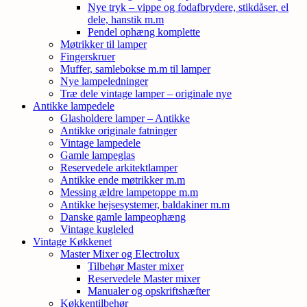
Nye tryk – vippe og fodafbrydere, stikdåser, el
dele, hanstik m.m
Pendel ophæng komplette
Møtrikker til lamper
Fingerskruer
Muffer, samlebokse m.m til lamper
Nye lampeledninger
Træ dele vintage lamper – originale nye
Antikke lampedele
Glasholdere lamper – Antikke
Antikke originale fatninger
Vintage lampedele
Gamle lampeglas
Reservedele arkitektlamper
Antikke ende møtrikker m.m
Messing ældre lampetoppe m.m
Antikke hejsesystemer, baldakiner m.m
Danske gamle lampeophæng
Vintage kugleled
Vintage Køkkenet
Master Mixer og Electrolux
Tilbehør Master mixer
Reservedele Master mixer
Manualer og opskriftshæfter
Køkkentilbehør