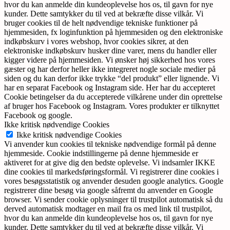
hvor du kan anmelde din kundeoplevelse hos os, til gavn for nye
kunder. Dette samtykker du til ved at bekræfte disse vilkår. Vi
bruger cookies til de helt nødvendige tekniske funktioner på
hjemmesiden, fx loginfunktion på hjemmesiden og den elektroniske
indkøbskurv i vores webshop, hvor cookies sikrer, at den
elektroniske indkøbskurv husker dine varer, mens du handler eller
kigger videre på hjemmesiden. Vi ønsker høj sikkerhed hos vores
gæster og har derfor heller ikke integreret nogle sociale medier på
siden og du kan derfor ikke trykke “del produkt” eller lignende. Vi
har en separat Facebook og Instagram side. Her har du accepteret
Cookie betingelser da du accepterede vilkårene under din oprettelse
af bruger hos Facebook og Instagram. Vores produkter er tilknyttet
Facebook og google.
Ikke kritisk nødvendige Cookies
Ikke kritisk nødvendige Cookies
Vi anvender kun cookies til tekniske nødvendige formål på denne
hjemmeside. Cookie indstillingerne på denne hjemmeside er
aktiveret for at give dig den bedste oplevelse. Vi indsamler IKKE
dine cookies til markedsføringsformål. Vi registrerer dine cookies i
vores besøgsstatistik og anvender desuden google analytics. Google
registrerer dine besøg via google såfremt du anvender en Google
browser. Vi sender cookie oplysninger til trustpilot automatisk så du
derved automatisk modtager en mail fra os med link til trustpilot,
hvor du kan anmelde din kundeoplevelse hos os, til gavn for nye
kunder. Dette samtykker du til ved at bekræfte disse vilkår. Vi