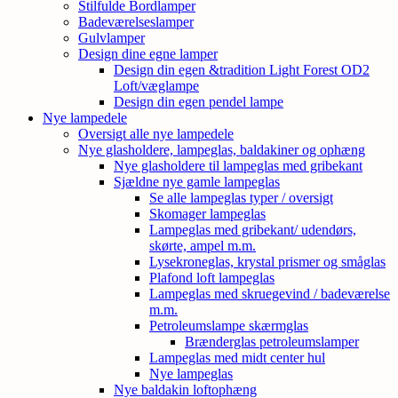
Stilfulde Bordlamper
Badeværelseslamper
Gulvlamper
Design dine egne lamper
Design din egen &tradition Light Forest OD2
Loft/væglampe
Design din egen pendel lampe
Nye lampedele
Oversigt alle nye lampedele
Nye glasholdere, lampeglas, baldakiner og ophæng
Nye glasholdere til lampeglas med gribekant
Sjældne nye gamle lampeglas
Se alle lampeglas typer / oversigt
Skomager lampeglas
Lampeglas med gribekant/ udendørs,
skørte, ampel m.m.
Lysekroneglas, krystal prismer og småglas
Plafond loft lampeglas
Lampeglas med skruegevind / badeværelse
m.m.
Petroleumslampe skærmglas
Brænderglas petroleumslamper
Lampeglas med midt center hul
Nye lampeglas
Nye baldakin loftophæng