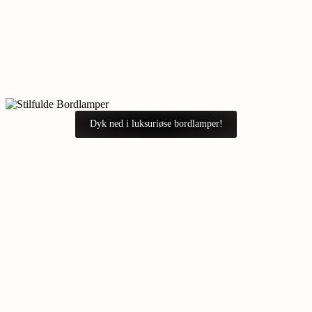
Dyk ned i luksuriøse bordlamper!