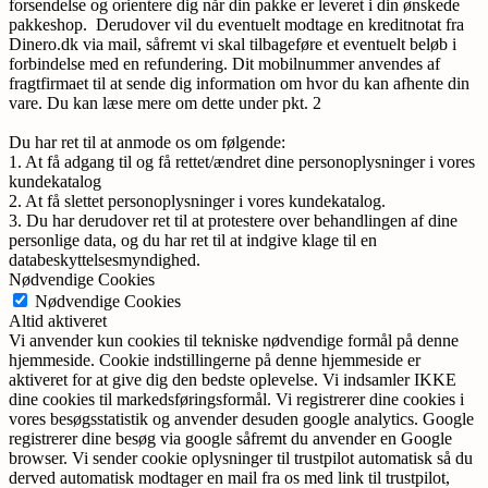
forsendelse og orientere dig når din pakke er leveret i din ønskede
pakkeshop. Derudover vil du eventuelt modtage en kreditnotat fra
Dinero.dk via mail, såfremt vi skal tilbageføre et eventuelt beløb i
forbindelse med en refundering. Dit mobilnummer anvendes af
fragtfirmaet til at sende dig information om hvor du kan afhente din
vare. Du kan læse mere om dette under pkt. 2
Du har ret til at anmode os om følgende:
1. At få adgang til og få rettet/ændret dine personoplysninger i vores
kundekatalog
2. At få slettet personoplysninger i vores kundekatalog.
3. Du har derudover ret til at protestere over behandlingen af dine
personlige data, og du har ret til at indgive klage til en
databeskyttelsesmyndighed.
Nødvendige Cookies
Nødvendige Cookies
Altid aktiveret
Vi anvender kun cookies til tekniske nødvendige formål på denne
hjemmeside. Cookie indstillingerne på denne hjemmeside er
aktiveret for at give dig den bedste oplevelse. Vi indsamler IKKE
dine cookies til markedsføringsformål. Vi registrerer dine cookies i
vores besøgsstatistik og anvender desuden google analytics. Google
registrerer dine besøg via google såfremt du anvender en Google
browser. Vi sender cookie oplysninger til trustpilot automatisk så du
derved automatisk modtager en mail fra os med link til trustpilot,