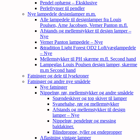
Pendel ophæng – Eksklusive
Perlefrynser til pendler
Nye lampedele designlamper m.m.
Alle lampedele til designlamper fra Louis
Poulsen, Arne Jacobsen, Verner Panton m.fl.
Afstands og mellemstykker til design lamper –
Nye
Verner Panton lampedele – Nye
&tradition Light Forest OD2 Loft/væglampedele
– Nye
Mellemstykker til PH skærme m.fl. Second hand
Lampeglas Louis Poulsen design lamper, skærme
m.m Second hand
Fatninger og dele til lysekroner
Fatninger og andre nye smådele
Nye fatninger
Nippelrør, rør, mellemstykker og andre smådele
Spændeskiver og top skiver til lamper
Svanehalse, rør og mellemstykker
Afstands og mellemstykker til design
lamper – Nye
Nippelrør, pendelrør og messing
baldakiner.
Blindproppe, tyller og endepropper
Aflastning vintage lamper