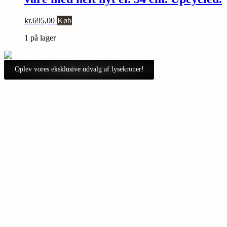
kr.
695,00
Køb
1 på lager
Oplev vores eksklusive udvalg af lysekroner!