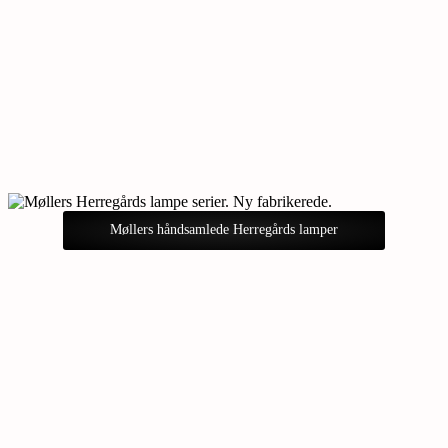
Møllers håndsamlede Herregårds lamper