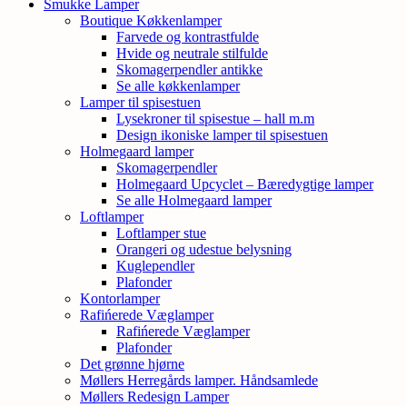
Smukke Lamper
Boutique Køkkenlamper
Farvede og kontrastfulde
Hvide og neutrale stilfulde
Skomagerpendler antikke
Se alle køkkenlamper
Lamper til spisestuen
Lysekroner til spisestue – hall m.m
Design ikoniske lamper til spisestuen
Holmegaard lamper
Skomagerpendler
Holmegaard Upcyclet – Bæredygtige lamper
Se alle Holmegaard lamper
Loftlamper
Loftlamper stue
Orangeri og udestue belysning
Kuglependler
Plafonder
Kontorlamper
Rafińerede Væglamper
Rafińerede Væglamper
Plafonder
Det grønne hjørne
Møllers Herregårds lamper. Håndsamlede
Møllers Redesign Lamper