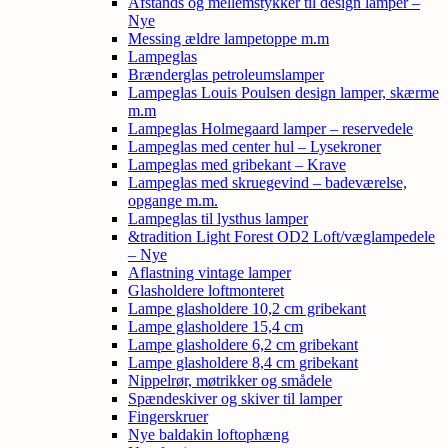
Afstands og mellemstykker til design lamper –
Nye
Messing ældre lampetoppe m.m
Lampeglas
Brænderglas petroleumslamper
Lampeglas Louis Poulsen design lamper, skærme
m.m
Lampeglas Holmegaard lamper – reservedele
Lampeglas med center hul – Lysekroner
Lampeglas med gribekant – Krave
Lampeglas med skruegevind – badeværelse,
opgange m.m.
Lampeglas til lysthus lamper
&tradition Light Forest OD2 Loft/væglampedele
– Nye
Aflastning vintage lamper
Glasholdere loftmonteret
Lampe glasholdere 10,2 cm gribekant
Lampe glasholdere 15,4 cm
Lampe glasholdere 6,2 cm gribekant
Lampe glasholdere 8,4 cm gribekant
Nippelrør, møtrikker og smådele
Spændeskiver og skiver til lamper
Fingerskruer
Nye baldakin loftophæng