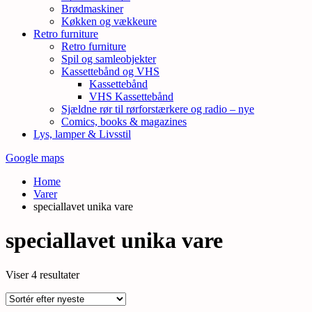
Brødmaskiner
Køkken og vækkeure
Retro furniture
Retro furniture
Spil og samleobjekter
Kassettebånd og VHS
Kassettebånd
VHS Kassettebånd
Sjældne rør til rørforstærkere og radio – nye
Comics, books & magazines
Lys, lamper & Livsstil
Google maps
Home
Varer
speciallavet unika vare
speciallavet unika vare
Sorteret
Viser 4 resultater
efter
seneste