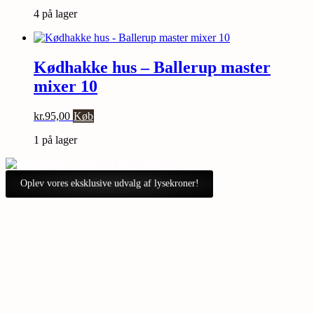
4 på lager
Kødhakke hus – Ballerup master
mixer 10
kr.
95,00
Køb
1 på lager
Oplev vores eksklusive udvalg af lysekroner!