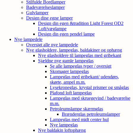
Stilfulde Bordlamper
Badeværelseslamper
Gulvlamper
Design dine egne lamper
Design din egen &tradition Light Forest OD2
Loft/væglampe
Design din egen pendel lampe
Nye lampedele
Oversigt alle nye lampedele
Nye glasholdere, lampeglas, baldakiner og ophæng
Nye glasholdere til lampeglas med gribekant
Sjældne nye gamle lampeglas
Se alle lampeglas typer / oversigt
Skomager lampeglas
Lampeglas med gribekant/ udendørs,
skørte, ampel m.m.
Lysekroneglas, krystal prismer og småglas
Plafond loft lampeglas
Lampeglas med skruegevind / badeværelse
m.m.
Petroleumslampe skærmglas
Brænderglas petroleumslamper
Lampeglas med midt center hul
Nye lampeglas
Nye baldakin loftophæng