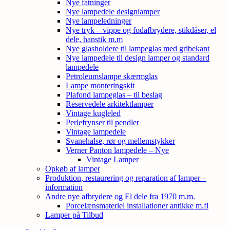
Nye fatninger
Nye lampedele designlamper
Nye lampeledninger
Nye tryk – vippe og fodafbrydere, stikdåser, el
dele, hanstik m.m
Nye glasholdere til lampeglas med gribekant
Nye lampedele til design lamper og standard
lampedele
Petroleumslampe skærmglas
Lampe monteringskit
Plafond lampeglas – til beslag
Reservedele arkitektlamper
Vintage kugleled
Perlefrynser til pendler
Vintage lampedele
Svanehalse, rør og mellemstykker
Verner Panton lampedele – Nye
Vintage Lamper
Opkøb af lamper
Produktion, restaurering og reparation af lamper –
information
Andre nye afbrydere og El dele fra 1970 m.m.
Porcelænsmateriel installationer antikke m.fl
Lamper på Tilbud