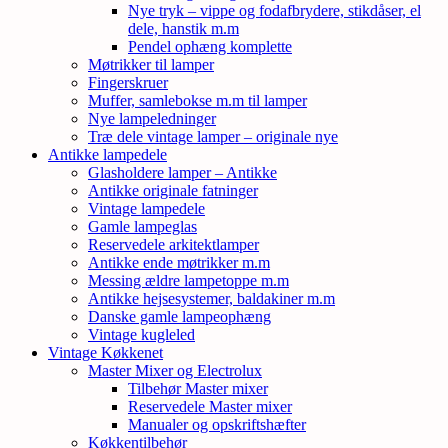
Nye tryk – vippe og fodafbrydere, stikdåser, el
dele, hanstik m.m
Pendel ophæng komplette
Møtrikker til lamper
Fingerskruer
Muffer, samlebokse m.m til lamper
Nye lampeledninger
Træ dele vintage lamper – originale nye
Antikke lampedele
Glasholdere lamper – Antikke
Antikke originale fatninger
Vintage lampedele
Gamle lampeglas
Reservedele arkitektlamper
Antikke ende møtrikker m.m
Messing ældre lampetoppe m.m
Antikke hejsesystemer, baldakiner m.m
Danske gamle lampeophæng
Vintage kugleled
Vintage Køkkenet
Master Mixer og Electrolux
Tilbehør Master mixer
Reservedele Master mixer
Manualer og opskriftshæfter
Køkkentilbehør