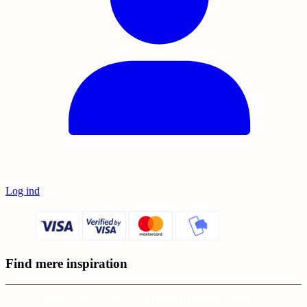
Log ind
Find mere inspiration
Sikker dansk webshop – SSL-krypteret & drevet fra Vestjylland