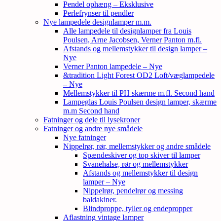
Pendel ophæng – Eksklusive
Perlefrynser til pendler
Nye lampedele designlamper m.m.
Alle lampedele til designlamper fra Louis
Poulsen, Arne Jacobsen, Verner Panton m.fl.
Afstands og mellemstykker til design lamper –
Nye
Verner Panton lampedele – Nye
&tradition Light Forest OD2 Loft/væglampedele
– Nye
Mellemstykker til PH skærme m.fl. Second hand
Lampeglas Louis Poulsen design lamper, skærme
m.m Second hand
Fatninger og dele til lysekroner
Fatninger og andre nye smådele
Nye fatninger
Nippelrør, rør, mellemstykker og andre smådele
Spændeskiver og top skiver til lamper
Svanehalse, rør og mellemstykker
Afstands og mellemstykker til design
lamper – Nye
Nippelrør, pendelrør og messing
baldakiner.
Blindproppe, tyller og endepropper
Aflastning vintage lamper