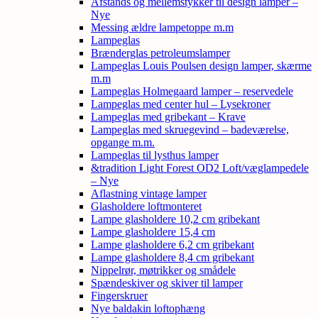
Afstands og mellemstykker til design lamper –
Nye
Messing ældre lampetoppe m.m
Lampeglas
Brænderglas petroleumslamper
Lampeglas Louis Poulsen design lamper, skærme
m.m
Lampeglas Holmegaard lamper – reservedele
Lampeglas med center hul – Lysekroner
Lampeglas med gribekant – Krave
Lampeglas med skruegevind – badeværelse,
opgange m.m.
Lampeglas til lysthus lamper
&tradition Light Forest OD2 Loft/væglampedele
– Nye
Aflastning vintage lamper
Glasholdere loftmonteret
Lampe glasholdere 10,2 cm gribekant
Lampe glasholdere 15,4 cm
Lampe glasholdere 6,2 cm gribekant
Lampe glasholdere 8,4 cm gribekant
Nippelrør, møtrikker og smådele
Spændeskiver og skiver til lamper
Fingerskruer
Nye baldakin loftophæng