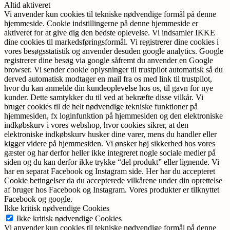
Altid aktiveret
Vi anvender kun cookies til tekniske nødvendige formål på denne
hjemmeside. Cookie indstillingerne på denne hjemmeside er
aktiveret for at give dig den bedste oplevelse. Vi indsamler IKKE
dine cookies til markedsføringsformål. Vi registrerer dine cookies i
vores besøgsstatistik og anvender desuden google analytics. Google
registrerer dine besøg via google såfremt du anvender en Google
browser. Vi sender cookie oplysninger til trustpilot automatisk så du
derved automatisk modtager en mail fra os med link til trustpilot,
hvor du kan anmelde din kundeoplevelse hos os, til gavn for nye
kunder. Dette samtykker du til ved at bekræfte disse vilkår. Vi
bruger cookies til de helt nødvendige tekniske funktioner på
hjemmesiden, fx loginfunktion på hjemmesiden og den elektroniske
indkøbskurv i vores webshop, hvor cookies sikrer, at den
elektroniske indkøbskurv husker dine varer, mens du handler eller
kigger videre på hjemmesiden. Vi ønsker høj sikkerhed hos vores
gæster og har derfor heller ikke integreret nogle sociale medier på
siden og du kan derfor ikke trykke “del produkt” eller lignende. Vi
har en separat Facebook og Instagram side. Her har du accepteret
Cookie betingelser da du accepterede vilkårene under din oprettelse
af bruger hos Facebook og Instagram. Vores produkter er tilknyttet
Facebook og google.
Ikke kritisk nødvendige Cookies
Ikke kritisk nødvendige Cookies
Vi anvender kun cookies til tekniske nødvendige formål på denne