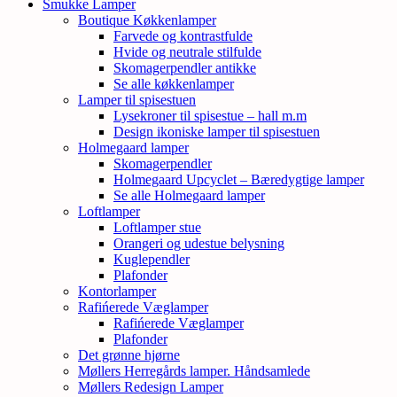
Smukke Lamper
Boutique Køkkenlamper
Farvede og kontrastfulde
Hvide og neutrale stilfulde
Skomagerpendler antikke
Se alle køkkenlamper
Lamper til spisestuen
Lysekroner til spisestue – hall m.m
Design ikoniske lamper til spisestuen
Holmegaard lamper
Skomagerpendler
Holmegaard Upcyclet – Bæredygtige lamper
Se alle Holmegaard lamper
Loftlamper
Loftlamper stue
Orangeri og udestue belysning
Kuglependler
Plafonder
Kontorlamper
Rafińerede Væglamper
Rafińerede Væglamper
Plafonder
Det grønne hjørne
Møllers Herregårds lamper. Håndsamlede
Møllers Redesign Lamper