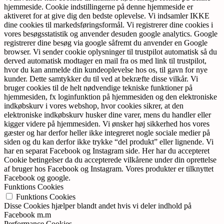
hjemmeside. Cookie indstillingerne på denne hjemmeside er
aktiveret for at give dig den bedste oplevelse. Vi indsamler IKKE
dine cookies til markedsføringsformål. Vi registrerer dine cookies i
vores besøgsstatistik og anvender desuden google analytics. Google
registrerer dine besøg via google såfremt du anvender en Google
browser. Vi sender cookie oplysninger til trustpilot automatisk så du
derved automatisk modtager en mail fra os med link til trustpilot,
hvor du kan anmelde din kundeoplevelse hos os, til gavn for nye
kunder. Dette samtykker du til ved at bekræfte disse vilkår. Vi
bruger cookies til de helt nødvendige tekniske funktioner på
hjemmesiden, fx loginfunktion på hjemmesiden og den elektroniske
indkøbskurv i vores webshop, hvor cookies sikrer, at den
elektroniske indkøbskurv husker dine varer, mens du handler eller
kigger videre på hjemmesiden. Vi ønsker høj sikkerhed hos vores
gæster og har derfor heller ikke integreret nogle sociale medier på
siden og du kan derfor ikke trykke “del produkt” eller lignende. Vi
har en separat Facebook og Instagram side. Her har du accepteret
Cookie betingelser da du accepterede vilkårene under din oprettelse
af bruger hos Facebook og Instagram. Vores produkter er tilknyttet
Facebook og google.
Funktions Cookies
Funktions Cookies
Disse Cookies hjælper blandt andet hvis vi deler indhold på
Facebook m.m
Performance Cookies