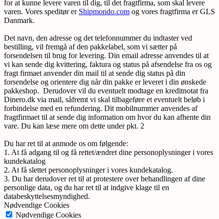
for at kunne levere varen til dig, til det fragtfirma, som skal levere
varen. Vores speditør er
Shipmondo.com
og vores fragtfirma er GLS
Danmark.
Det navn, den adresse og det telefonnummer du indtaster ved
bestilling, vil fremgå af den pakkelabel, som vi sætter på
forsendelsen til brug for levering. Din email adresse anvendes til at
vi kan sende dig kvittering, faktura og status på afsendelse fra os og
fragt firmaet anvender din mail til at sende dig status på din
forsendelse og orientere dig når din pakke er leveret i din ønskede
pakkeshop. Derudover vil du eventuelt modtage en kreditnotat fra
Dinero.dk via mail, såfremt vi skal tilbageføre et eventuelt beløb i
forbindelse med en refundering. Dit mobilnummer anvendes af
fragtfirmaet til at sende dig information om hvor du kan afhente din
vare. Du kan læse mere om dette under pkt. 2
Du har ret til at anmode os om følgende:
1. At få adgang til og få rettet/ændret dine personoplysninger i vores
kundekatalog
2. At få slettet personoplysninger i vores kundekatalog.
3. Du har derudover ret til at protestere over behandlingen af dine
personlige data, og du har ret til at indgive klage til en
databeskyttelsesmyndighed.
Nødvendige Cookies
Nødvendige Cookies