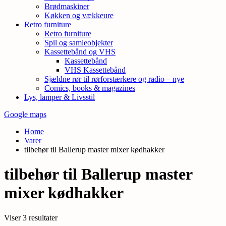
Brødmaskiner
Køkken og vækkeure
Retro furniture
Retro furniture
Spil og samleobjekter
Kassettebånd og VHS
Kassettebånd
VHS Kassettebånd
Sjældne rør til rørforstærkere og radio – nye
Comics, books & magazines
Lys, lamper & Livsstil
Google maps
Home
Varer
tilbehør til Ballerup master mixer kødhakker
tilbehør til Ballerup master
mixer kødhakker
Sorteret
Viser 3 resultater