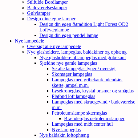
Stilfulde Bordlamper
Badeværelseslamper
Gulvlamper
Design dine egne lamper
Design din egen &tradition Light Forest OD2
Loft/væglampe
Design din egen pendel lampe
Nye lampedele
Oversigt alle nye lampedele
Nye glasholdere, lampeglas, baldakiner og ophæng
Nye glasholdere til lampeglas med gribekant
Sjældne nye gamle lampeglas
Se alle lampeglas typer / oversigt
Skomager lampeglas
Lampeglas med gribekant/ udendørs,
skørte, ampel m.m.
Lysekroneglas, krystal prismer og småglas
Plafond loft lampeglas
Lampeglas med skruegevind / badeværelse
m.m.
Petroleumslampe skærmglas
Brænderglas petroleumslamper
Lampeglas med midt center hul
Nye lampeglas
Nye baldakin loftophæng