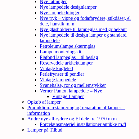
Nye fatninger
Nye lampedele designlamper
Nye lampeledninger
Nye tryk – vippe og fodafbrydere, stikdåser, el
dele, hanstik m.m
Nye glasholdere til lampeglas med gribekant
Nye lampedele til design lamper og standard
lampedele
Petroleumslampe skærmglas
Lampe monteringskit
Plafond lampeglas – til beslag
Reservedele arkitektlamper
Vintage kugleled
Perlefrynser til pendler
Vintage lampedele
Svanehalse, rør og mellemstykker
Verner Panton lampedele – Nye
Vintage Lamper
Opkøb af lamper
Produktion, restaurering og reparation af lamper –
information
Andre nye afbrydere og El dele fra 1970 m.m.
Porcelænsmateriel installationer antikke m.fl
Lamper på Tilbud