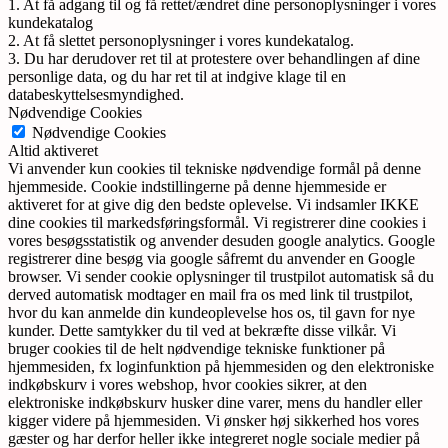
1. At få adgang til og få rettet/ændret dine personoplysninger i vores
kundekatalog
2. At få slettet personoplysninger i vores kundekatalog.
3. Du har derudover ret til at protestere over behandlingen af dine
personlige data, og du har ret til at indgive klage til en
databeskyttelsesmyndighed.
Nødvendige Cookies
Nødvendige Cookies
Altid aktiveret
Vi anvender kun cookies til tekniske nødvendige formål på denne
hjemmeside. Cookie indstillingerne på denne hjemmeside er
aktiveret for at give dig den bedste oplevelse. Vi indsamler IKKE
dine cookies til markedsføringsformål. Vi registrerer dine cookies i
vores besøgsstatistik og anvender desuden google analytics. Google
registrerer dine besøg via google såfremt du anvender en Google
browser. Vi sender cookie oplysninger til trustpilot automatisk så du
derved automatisk modtager en mail fra os med link til trustpilot,
hvor du kan anmelde din kundeoplevelse hos os, til gavn for nye
kunder. Dette samtykker du til ved at bekræfte disse vilkår. Vi
bruger cookies til de helt nødvendige tekniske funktioner på
hjemmesiden, fx loginfunktion på hjemmesiden og den elektroniske
indkøbskurv i vores webshop, hvor cookies sikrer, at den
elektroniske indkøbskurv husker dine varer, mens du handler eller
kigger videre på hjemmesiden. Vi ønsker høj sikkerhed hos vores
gæster og har derfor heller ikke integreret nogle sociale medier på