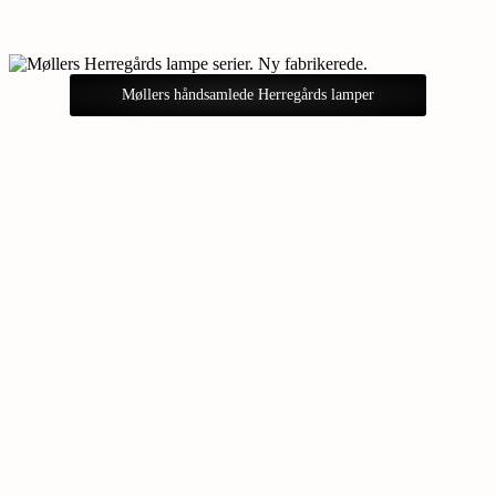
Møllers håndsamlede Herregårds lamper