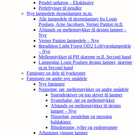
Pendel ophæng – Eksklusive
Perlefrynser til pendler
Nye lampedele designlamper m.m.
Alle lampedele til designlamper fra Louis
Poulsen, Arne Jacobsen, Verner Panton m.fl.
Afstands og mellemstykker til design lamper –
Nye
Verner Panton lampedele – Nye
&tradition Light Forest OD2 Loft/væglampedele
– Nye
Mellemstykker til PH skærme m.fl. Second hand
Lampeglas Louis Poulsen design lamper, skærme
m.m Second hand
Fatninger og dele til lysekroner
Fatninger og andre nye smådele
Nye fatninger
Nippelrør, rør, mellemstykker og andre smådele
Spændeskiver og top skiver til lamper
Svanehalse, rør og mellemstykker
Afstands og mellemstykker til design
lamper – Nye
Nippelrør, pendelrør og messing
baldakiner.
Blindproppe, tyller og endepropper
Aflastning vintage lamper