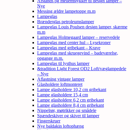
Afstands og mellemstykker til design lamper –
Nye
Messing ældre lampetoppe m.m
Lampeglas
Brænderglas petroleumslamper
Lampeglas Louis Poulsen design lamper, skærme
m.m
Lampeglas Holmegaard lamper – reservedele
Lampeglas med center hul – Lysekroner
Lampeglas med gribekant – Krave
Lampeglas med skruegevind – badeværelse,
opgange m.m.
Lampeglas til lysthus lamper
&tradition Light Forest OD2 Loft/væglampedele
– Nye
Aflastning vintage lamper
Glasholdere loftmonteret
Lampe glasholdere 10,2 cm gribekant
Lampe glasholdere 15,4 cm
Lampe glasholdere 6,2 cm gribekant
Lampe glasholdere 8,4 cm gribekant
Nippelrør, møtrikker og smådele
Spændeskiver og skiver til lamper
Fingerskruer
Nye baldakin loftophæng