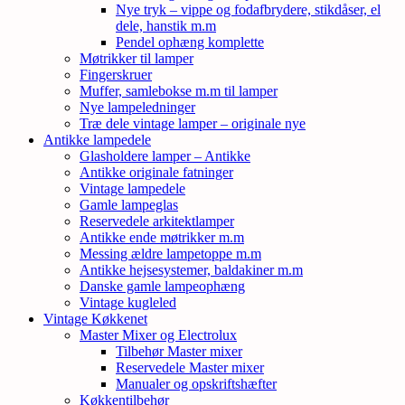
Nye tryk – vippe og fodafbrydere, stikdåser, el
dele, hanstik m.m
Pendel ophæng komplette
Møtrikker til lamper
Fingerskruer
Muffer, samlebokse m.m til lamper
Nye lampeledninger
Træ dele vintage lamper – originale nye
Antikke lampedele
Glasholdere lamper – Antikke
Antikke originale fatninger
Vintage lampedele
Gamle lampeglas
Reservedele arkitektlamper
Antikke ende møtrikker m.m
Messing ældre lampetoppe m.m
Antikke hejsesystemer, baldakiner m.m
Danske gamle lampeophæng
Vintage kugleled
Vintage Køkkenet
Master Mixer og Electrolux
Tilbehør Master mixer
Reservedele Master mixer
Manualer og opskriftshæfter
Køkkentilbehør