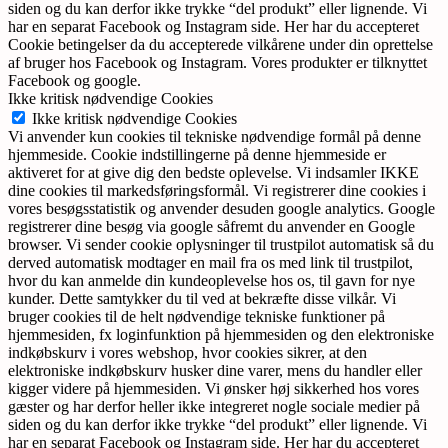
siden og du kan derfor ikke trykke “del produkt” eller lignende. Vi
har en separat Facebook og Instagram side. Her har du accepteret
Cookie betingelser da du accepterede vilkårene under din oprettelse
af bruger hos Facebook og Instagram. Vores produkter er tilknyttet
Facebook og google.
Ikke kritisk nødvendige Cookies
Ikke kritisk nødvendige Cookies
Vi anvender kun cookies til tekniske nødvendige formål på denne
hjemmeside. Cookie indstillingerne på denne hjemmeside er
aktiveret for at give dig den bedste oplevelse. Vi indsamler IKKE
dine cookies til markedsføringsformål. Vi registrerer dine cookies i
vores besøgsstatistik og anvender desuden google analytics. Google
registrerer dine besøg via google såfremt du anvender en Google
browser. Vi sender cookie oplysninger til trustpilot automatisk så du
derved automatisk modtager en mail fra os med link til trustpilot,
hvor du kan anmelde din kundeoplevelse hos os, til gavn for nye
kunder. Dette samtykker du til ved at bekræfte disse vilkår. Vi
bruger cookies til de helt nødvendige tekniske funktioner på
hjemmesiden, fx loginfunktion på hjemmesiden og den elektroniske
indkøbskurv i vores webshop, hvor cookies sikrer, at den
elektroniske indkøbskurv husker dine varer, mens du handler eller
kigger videre på hjemmesiden. Vi ønsker høj sikkerhed hos vores
gæster og har derfor heller ikke integreret nogle sociale medier på
siden og du kan derfor ikke trykke “del produkt” eller lignende. Vi
har en separat Facebook og Instagram side. Her har du accepteret