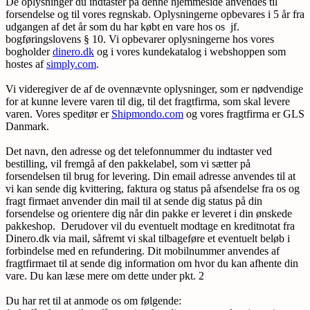
De oplysninger du indtaster på denne hjemmeside anvendes til
forsendelse og til vores regnskab. Oplysningerne opbevares i 5 år fra
udgangen af det år som du har købt en vare hos os jf.
bogføringslovens § 10. Vi opbevarer oplysningerne hos vores
bogholder
dinero.dk
og i vores kundekatalog i webshoppen som
hostes af
simply.com
.
Vi videregiver de af de ovennævnte oplysninger, som er nødvendige
for at kunne levere varen til dig, til det fragtfirma, som skal levere
varen. Vores speditør er
Shipmondo.com
og vores fragtfirma er GLS
Danmark.
Det navn, den adresse og det telefonnummer du indtaster ved
bestilling, vil fremgå af den pakkelabel, som vi sætter på
forsendelsen til brug for levering. Din email adresse anvendes til at
vi kan sende dig kvittering, faktura og status på afsendelse fra os og
fragt firmaet anvender din mail til at sende dig status på din
forsendelse og orientere dig når din pakke er leveret i din ønskede
pakkeshop. Derudover vil du eventuelt modtage en kreditnotat fra
Dinero.dk via mail, såfremt vi skal tilbageføre et eventuelt beløb i
forbindelse med en refundering. Dit mobilnummer anvendes af
fragtfirmaet til at sende dig information om hvor du kan afhente din
vare. Du kan læse mere om dette under pkt. 2
Du har ret til at anmode os om følgende: