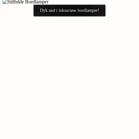
Dyk ned i luksuriøse bordlamper!