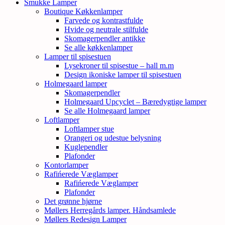
Smukke Lamper
Boutique Køkkenlamper
Farvede og kontrastfulde
Hvide og neutrale stilfulde
Skomagerpendler antikke
Se alle køkkenlamper
Lamper til spisestuen
Lysekroner til spisestue – hall m.m
Design ikoniske lamper til spisestuen
Holmegaard lamper
Skomagerpendler
Holmegaard Upcyclet – Bæredygtige lamper
Se alle Holmegaard lamper
Loftlamper
Loftlamper stue
Orangeri og udestue belysning
Kuglependler
Plafonder
Kontorlamper
Rafińerede Væglamper
Rafińerede Væglamper
Plafonder
Det grønne hjørne
Møllers Herregårds lamper. Håndsamlede
Møllers Redesign Lamper