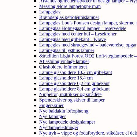
Afstands og mellemstykker til design lamper – Ny
Messing ældre lampetoppe m.m
Lampeglas
Brænderglas petroleumslamper
Lampeglas Louis Poulsen design lamper, skærme
Lampeglas Holmegaard lamper – reservedele
Lampeglas med center hul – Lysekroner
Lampeglas med gribekant – Krave
Lampeglas med skruegevind – badeværelse, opga
Lampeglas til lysthus lamper
&tradition Light Forest OD2 Loft/væglampedele 
Aflastning vintage lamper
Glasholdere loftmonteret
Lampe glasholdere 10,2 cm gribekant
Lampe glasholdere 15,4 cm
Lampe glasholdere 6,2 cm gribekant
Lampe glasholdere 8,4 cm gribekant
Nippelrør, møtrikker og smådele
Spændeskiver og skiver til lamper
Fingerskruer
Nye baldakin loftophæng
Nye fatninger
Nye lampedele designlamper
Nye lampeledninger
Nye tryk – vippe og fodafbrydere, stikdåser, el de