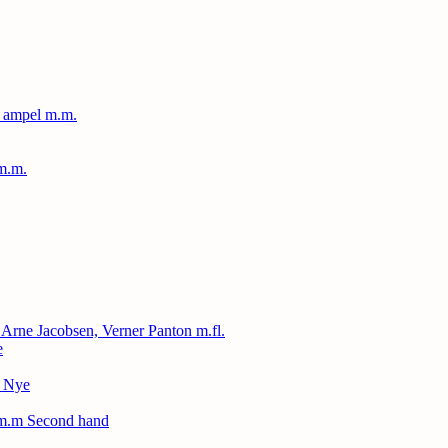
, ampel m.m.
m.m.
, Arne Jacobsen, Verner Panton m.fl.
e
– Nye
 m.m Second hand