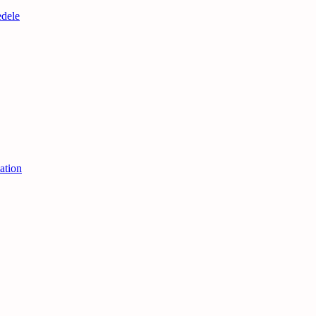
edele
ation