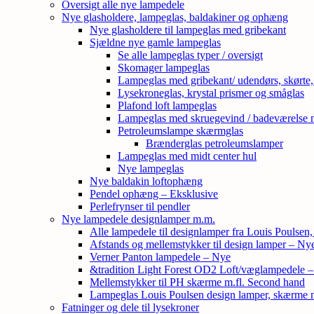
Oversigt alle nye lampedele
Nye glasholdere, lampeglas, baldakiner og ophæng
Nye glasholdere til lampeglas med gribekant
Sjældne nye gamle lampeglas
Se alle lampeglas typer / oversigt
Skomager lampeglas
Lampeglas med gribekant/ udendørs, skørte
Lysekroneglas, krystal prismer og småglas
Plafond loft lampeglas
Lampeglas med skruegevind / badeværelse 
Petroleumslampe skærmglas
Brænderglas petroleumslamper
Lampeglas med midt center hul
Nye lampeglas
Nye baldakin loftophæng
Pendel ophæng – Eksklusive
Perlefrynser til pendler
Nye lampedele designlamper m.m.
Alle lampedele til designlamper fra Louis Poulsen
Afstands og mellemstykker til design lamper – Ny
Verner Panton lampedele – Nye
&tradition Light Forest OD2 Loft/væglampedele 
Mellemstykker til PH skærme m.fl. Second hand
Lampeglas Louis Poulsen design lamper, skærme
Fatninger og dele til lysekroner