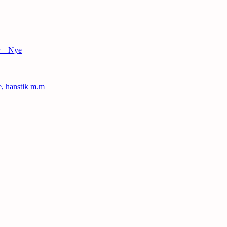
r – Nye
le, hanstik m.m