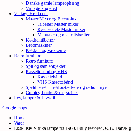
Danske gamle lampeophæng
Vintage kugleled
Vintage Køkkenet
Master Mixer og Electrolux
Tilbehør Master mixer
Reservedele Master mixer
Manualer og opskriftshæfter
Køkkentilbehør
Brødmaskiner
Køkken og vækkeure
Retro furniture
Retro furniture
Spil og samleobjekter
Kassettebånd og VHS
Kassettebånd
VHS Kassettebånd
Sjældne rør til rørforstærkere og radio – nye
Comics, books & magazines
Lys, lamper & Livsstil
Google maps
Home
Varer
Eksklusiv Vitrika lampe fra 1960. Fully restored. Ø35. Dansk g