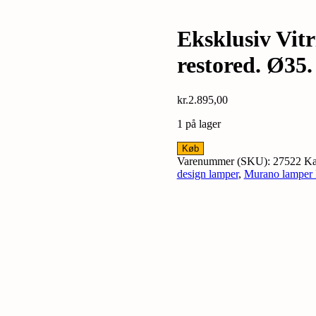
Eksklusiv Vitr
restored. Ø35.
kr.
2.895,00
1 på lager
Eksklusiv
Køb
Vitrika
Varenummer (SKU):
27522
Ka
lampe
design lamper
,
Murano lamper I
fra
1960.
Fully
restored.
Ø35.
Dansk
glaskunst.
Pickup
only.
antal