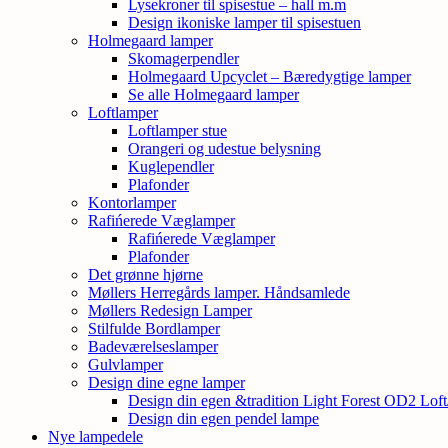
Lysekroner til spisestue – hall m.m
Design ikoniske lamper til spisestuen
Holmegaard lamper
Skomagerpendler
Holmegaard Upcyclet – Bæredygtige lamper
Se alle Holmegaard lamper
Loftlamper
Loftlamper stue
Orangeri og udestue belysning
Kuglependler
Plafonder
Kontorlamper
Rafińerede Væglamper
Rafińerede Væglamper
Plafonder
Det grønne hjørne
Møllers Herregårds lamper. Håndsamlede
Møllers Redesign Lamper
Stilfulde Bordlamper
Badeværelseslamper
Gulvlamper
Design dine egne lamper
Design din egen &tradition Light Forest OD2 Lof
Design din egen pendel lampe
Nye lampedele