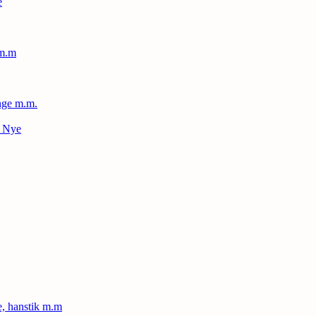
e
 m.m
nge m.m.
– Nye
le, hanstik m.m