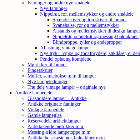
Fatninger og andre nye smådele
Nye fatninger
Nippelrør, rør, mellemstykker og andre smådele
Spændeskiver og top skiver til lamper
Svanehalse, rør og mellemstykker
Afstands og mellemstykker til design lampe
Nippelrør, pendelrør og messing baldakiner.
Blindproppe, tyller og endepropper
Aflastning vintage lamper
Nye tryk – vippe og fodafbrydere, stikdåser, el de
Pendel ophæng komplette
Møtrikker til lamper
Fingerskruer
Muffer, samlebokse m.m til lamper
Nye lampeledninger
Træ dele vintage lamper – originale nye
Antikke lampedele
Glasholdere lamper – Antikke
Antikke originale fatninger
Vintage lampedele
Gamle lampeglas
Reservedele arkitektlamper
Antikke ende møtrikker m.m
Messing ældre lampetoppe m.m
Antikke hejsesystemer, baldakiner m.m