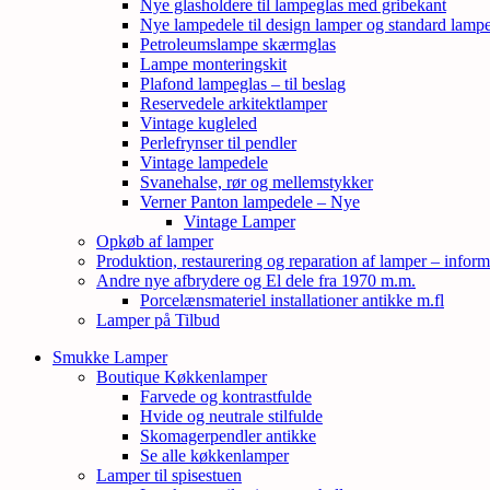
Nye glasholdere til lampeglas med gribekant
Nye lampedele til design lamper og standard lamp
Petroleumslampe skærmglas
Lampe monteringskit
Plafond lampeglas – til beslag
Reservedele arkitektlamper
Vintage kugleled
Perlefrynser til pendler
Vintage lampedele
Svanehalse, rør og mellemstykker
Verner Panton lampedele – Nye
Vintage Lamper
Opkøb af lamper
Produktion, restaurering og reparation af lamper – inform
Andre nye afbrydere og El dele fra 1970 m.m.
Porcelænsmateriel installationer antikke m.fl
Lamper på Tilbud
Smukke Lamper
Boutique Køkkenlamper
Farvede og kontrastfulde
Hvide og neutrale stilfulde
Skomagerpendler antikke
Se alle køkkenlamper
Lamper til spisestuen