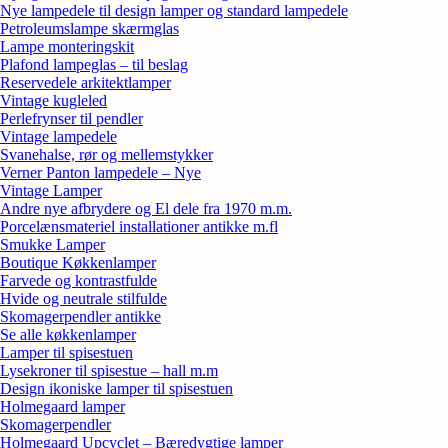
Nye lampedele til design lamper og standard lampedele
Petroleumslampe skærmglas
Lampe monteringskit
Plafond lampeglas – til beslag
Reservedele arkitektlamper
Vintage kugleled
Perlefrynser til pendler
Vintage lampedele
Svanehalse, rør og mellemstykker
Verner Panton lampedele – Nye
Vintage Lamper
Andre nye afbrydere og El dele fra 1970 m.m.
Porcelænsmateriel installationer antikke m.fl
Smukke Lamper
Boutique Køkkenlamper
Farvede og kontrastfulde
Hvide og neutrale stilfulde
Skomagerpendler antikke
Se alle køkkenlamper
Lamper til spisestuen
Lysekroner til spisestue – hall m.m
Design ikoniske lamper til spisestuen
Holmegaard lamper
Skomagerpendler
Holmegaard Upcyclet – Bæredygtige lamper