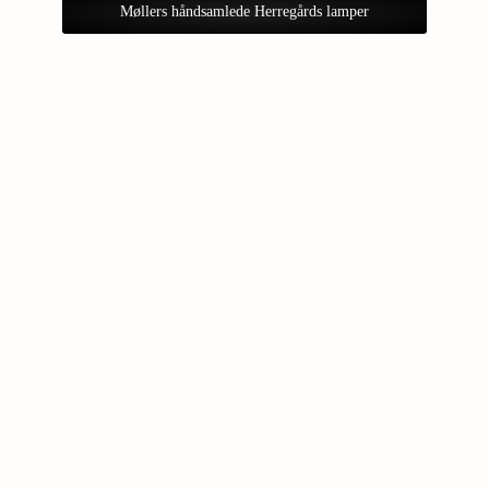
Møllers håndsamlede Herregårds lamper