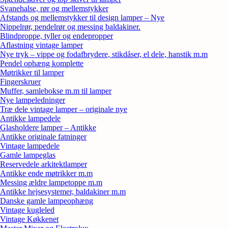
Svanehalse, rør og mellemstykker
Afstands og mellemstykker til design lamper – Nye
Nippelrør, pendelrør og messing baldakiner.
Blindproppe, tyller og endepropper
Aflastning vintage lamper
Nye tryk – vippe og fodafbrydere, stikdåser, el dele, hanstik m.m
Pendel ophæng komplette
Møtrikker til lamper
Fingerskruer
Muffer, samlebokse m.m til lamper
Nye lampeledninger
Træ dele vintage lamper – originale nye
Antikke lampedele
Glasholdere lamper – Antikke
Antikke originale fatninger
Vintage lampedele
Gamle lampeglas
Reservedele arkitektlamper
Antikke ende møtrikker m.m
Messing ældre lampetoppe m.m
Antikke hejsesystemer, baldakiner m.m
Danske gamle lampeophæng
Vintage kugleled
Vintage Køkkenet