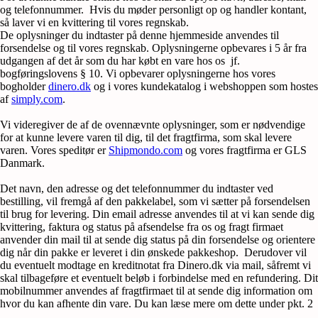
og telefonnummer. Hvis du møder personligt op og handler kontant,
så laver vi en kvittering til vores regnskab.
De oplysninger du indtaster på denne hjemmeside anvendes til
forsendelse og til vores regnskab. Oplysningerne opbevares i 5 år fra
udgangen af det år som du har købt en vare hos os jf.
bogføringslovens § 10. Vi opbevarer oplysningerne hos vores
bogholder
dinero.dk
og i vores kundekatalog i webshoppen som hostes
af
simply.com
.
Vi videregiver de af de ovennævnte oplysninger, som er nødvendige
for at kunne levere varen til dig, til det fragtfirma, som skal levere
varen. Vores speditør er
Shipmondo.com
og vores fragtfirma er GLS
Danmark.
Det navn, den adresse og det telefonnummer du indtaster ved
bestilling, vil fremgå af den pakkelabel, som vi sætter på forsendelsen
til brug for levering. Din email adresse anvendes til at vi kan sende dig
kvittering, faktura og status på afsendelse fra os og fragt firmaet
anvender din mail til at sende dig status på din forsendelse og orientere
dig når din pakke er leveret i din ønskede pakkeshop. Derudover vil
du eventuelt modtage en kreditnotat fra Dinero.dk via mail, såfremt vi
skal tilbageføre et eventuelt beløb i forbindelse med en refundering. Dit
mobilnummer anvendes af fragtfirmaet til at sende dig information om
hvor du kan afhente din vare. Du kan læse mere om dette under pkt. 2