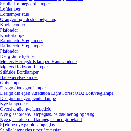
Se alle Holmegaard lamper
Loftlamper
Loftlamper stue
Orangeri og udestue belysning
Kuglependler
Plafonder
Kontorlamper
Rafińerede Væglamper
Rafińerede Væglamper
Plafonder
Det grønne hjørne
Møllers Herregårds lamper. Håndsamlede
Møllers Redesign Lamper
Stilfulde Bordlamper
Badeværelseslamper
Gulvlamper
Design dine egne lamper
Design din egen &tradition Light Forest OD2 Loft/væglampe
Design din egen pendel lampe
Nye lampedele
Oversigt alle nye lampedele
Nye glasholdere, lampeglas, baldakiner og ophæng
Nye glasholdere til lampeglas med gribekant
Sjældne nye gamle lampeglas
Se alle lampeglas typer / oversigt