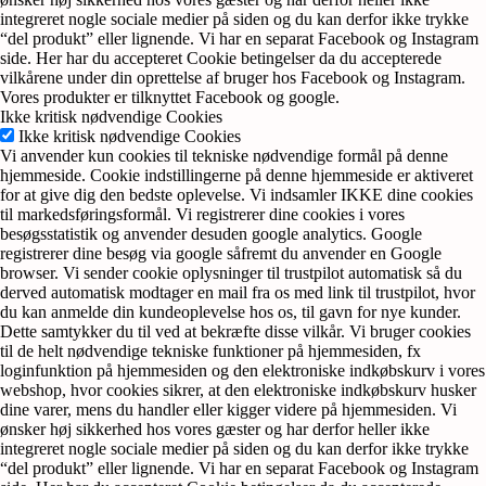
integreret nogle sociale medier på siden og du kan derfor ikke trykke
“del produkt” eller lignende. Vi har en separat Facebook og Instagram
side. Her har du accepteret Cookie betingelser da du accepterede
vilkårene under din oprettelse af bruger hos Facebook og Instagram.
Vores produkter er tilknyttet Facebook og google.
Ikke kritisk nødvendige Cookies
Ikke kritisk nødvendige Cookies
Vi anvender kun cookies til tekniske nødvendige formål på denne
hjemmeside. Cookie indstillingerne på denne hjemmeside er aktiveret
for at give dig den bedste oplevelse. Vi indsamler IKKE dine cookies
til markedsføringsformål. Vi registrerer dine cookies i vores
besøgsstatistik og anvender desuden google analytics. Google
registrerer dine besøg via google såfremt du anvender en Google
browser. Vi sender cookie oplysninger til trustpilot automatisk så du
derved automatisk modtager en mail fra os med link til trustpilot, hvor
du kan anmelde din kundeoplevelse hos os, til gavn for nye kunder.
Dette samtykker du til ved at bekræfte disse vilkår. Vi bruger cookies
til de helt nødvendige tekniske funktioner på hjemmesiden, fx
loginfunktion på hjemmesiden og den elektroniske indkøbskurv i vores
webshop, hvor cookies sikrer, at den elektroniske indkøbskurv husker
dine varer, mens du handler eller kigger videre på hjemmesiden. Vi
ønsker høj sikkerhed hos vores gæster og har derfor heller ikke
integreret nogle sociale medier på siden og du kan derfor ikke trykke
“del produkt” eller lignende. Vi har en separat Facebook og Instagram