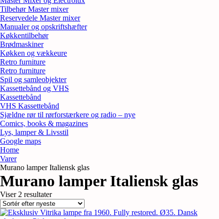
Master Mixer og Electrolux
Tilbehør Master mixer
Reservedele Master mixer
Manualer og opskriftshæfter
Køkkentilbehør
Brødmaskiner
Køkken og vækkeure
Retro furniture
Retro furniture
Spil og samleobjekter
Kassettebånd og VHS
Kassettebånd
VHS Kassettebånd
Sjældne rør til rørforstærkere og radio – nye
Comics, books & magazines
Lys, lamper & Livsstil
Google maps
Home
Varer
Murano lamper Italiensk glas
Murano lamper Italiensk glas
Sorteret
Viser 2 resultater
efter
seneste