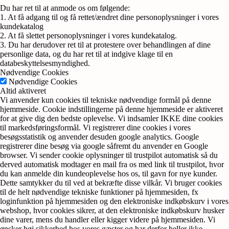
Du har ret til at anmode os om følgende:
1. At få adgang til og få rettet/ændret dine personoplysninger i vores
kundekatalog
2. At få slettet personoplysninger i vores kundekatalog.
3. Du har derudover ret til at protestere over behandlingen af dine
personlige data, og du har ret til at indgive klage til en
databeskyttelsesmyndighed.
Nødvendige Cookies
Nødvendige Cookies
Altid aktiveret
Vi anvender kun cookies til tekniske nødvendige formål på denne
hjemmeside. Cookie indstillingerne på denne hjemmeside er aktiveret
for at give dig den bedste oplevelse. Vi indsamler IKKE dine cookies
til markedsføringsformål. Vi registrerer dine cookies i vores
besøgsstatistik og anvender desuden google analytics. Google
registrerer dine besøg via google såfremt du anvender en Google
browser. Vi sender cookie oplysninger til trustpilot automatisk så du
derved automatisk modtager en mail fra os med link til trustpilot, hvor
du kan anmelde din kundeoplevelse hos os, til gavn for nye kunder.
Dette samtykker du til ved at bekræfte disse vilkår. Vi bruger cookies
til de helt nødvendige tekniske funktioner på hjemmesiden, fx
loginfunktion på hjemmesiden og den elektroniske indkøbskurv i vores
webshop, hvor cookies sikrer, at den elektroniske indkøbskurv husker
dine varer, mens du handler eller kigger videre på hjemmesiden. Vi
ønsker høj sikkerhed hos vores gæster og har derfor heller ikke