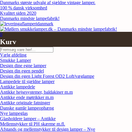
Skip
Danmarks største udvalg af sjældne vintage lamper.
to
100 % dansk virksomhed
content
Kvalitet siden 2020
Danmarks mindste lampefabrik!
0
Kurv
Søg
Vælg afdeling
Smukke Lamper
Design dine egne lamper
Design din egen pendel
Design din egen Light Forest OD2 Loft/væglampe
Lampedele til sjældne lamper
Antikke lampedele
Antikke hejsesystemer, baldakiner m.m
Antikke ende møtrikker m.m
Antikke originale fatninger
Danske gamle lampeophæng
Nye lampeglas
Glasholdere lamper – Antikke
Mellemstykker til PH skærme m.fl.
Afstands og mellemstykker til design lamper – Nye