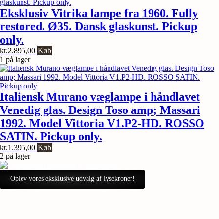
Eksklusiv Vitrika lampe fra 1960. Fully
restored. Ø35. Dansk glaskunst. Pickup
only.
kr.
2.895,00
Køb
1 på lager
Italiensk Murano væglampe i håndlavet
Venedig glas. Design Toso amp; Massari
1992. Model Vittoria V1.P2-HD. ROSSO
SATIN. Pickup only.
kr.
1.395,00
Køb
2 på lager
Oplev vores eksklusive udvalg af lysekroner!