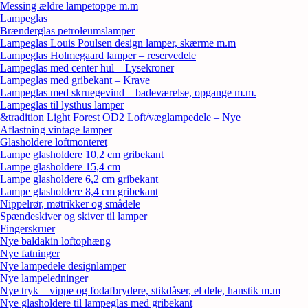
Messing ældre lampetoppe m.m
Lampeglas
Brænderglas petroleumslamper
Lampeglas Louis Poulsen design lamper, skærme m.m
Lampeglas Holmegaard lamper – reservedele
Lampeglas med center hul – Lysekroner
Lampeglas med gribekant – Krave
Lampeglas med skruegevind – badeværelse, opgange m.m.
Lampeglas til lysthus lamper
&tradition Light Forest OD2 Loft/væglampedele – Nye
Aflastning vintage lamper
Glasholdere loftmonteret
Lampe glasholdere 10,2 cm gribekant
Lampe glasholdere 15,4 cm
Lampe glasholdere 6,2 cm gribekant
Lampe glasholdere 8,4 cm gribekant
Nippelrør, møtrikker og smådele
Spændeskiver og skiver til lamper
Fingerskruer
Nye baldakin loftophæng
Nye fatninger
Nye lampedele designlamper
Nye lampeledninger
Nye tryk – vippe og fodafbrydere, stikdåser, el dele, hanstik m.m
Nye glasholdere til lampeglas med gribekant