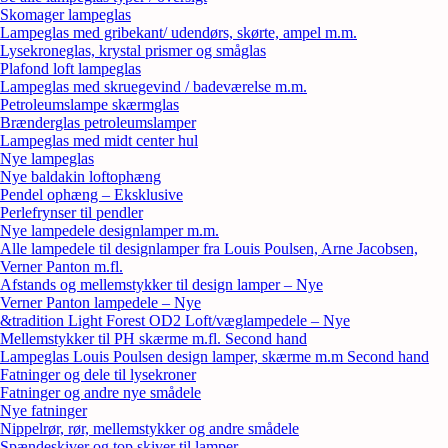
Skomager lampeglas
Lampeglas med gribekant/ udendørs, skørte, ampel m.m.
Lysekroneglas, krystal prismer og småglas
Plafond loft lampeglas
Lampeglas med skruegevind / badeværelse m.m.
Petroleumslampe skærmglas
Brænderglas petroleumslamper
Lampeglas med midt center hul
Nye lampeglas
Nye baldakin loftophæng
Pendel ophæng – Eksklusive
Perlefrynser til pendler
Nye lampedele designlamper m.m.
Alle lampedele til designlamper fra Louis Poulsen, Arne Jacobsen,
Verner Panton m.fl.
Afstands og mellemstykker til design lamper – Nye
Verner Panton lampedele – Nye
&tradition Light Forest OD2 Loft/væglampedele – Nye
Mellemstykker til PH skærme m.fl. Second hand
Lampeglas Louis Poulsen design lamper, skærme m.m Second hand
Fatninger og dele til lysekroner
Fatninger og andre nye smådele
Nye fatninger
Nippelrør, rør, mellemstykker og andre smådele
Spændeskiver og top skiver til lamper