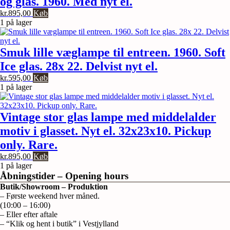
og glas. 1960. Med nyt el.
kr.
895,00
Køb
1 på lager
Smuk lille væglampe til entreen. 1960. Soft
Ice glas. 28x 22. Delvist nyt el.
kr.
595,00
Køb
1 på lager
Vintage stor glas lampe med middelalder
motiv i glasset. Nyt el. 32x23x10. Pickup
only. Rare.
kr.
895,00
Køb
1 på lager
Åbningstider – Opening hours
Butik/Showroom – Produktion
– Første weekend hver måned.
(10:00 – 16:00)
– Eller efter aftale
– “Klik og hent i butik” i Vestjylland