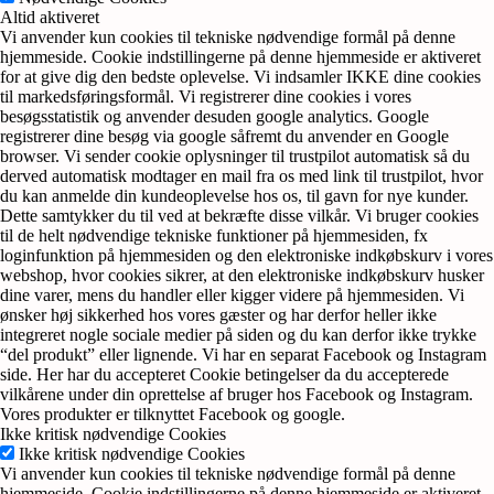
Altid aktiveret
Vi anvender kun cookies til tekniske nødvendige formål på denne
hjemmeside. Cookie indstillingerne på denne hjemmeside er aktiveret
for at give dig den bedste oplevelse. Vi indsamler IKKE dine cookies
til markedsføringsformål. Vi registrerer dine cookies i vores
besøgsstatistik og anvender desuden google analytics. Google
registrerer dine besøg via google såfremt du anvender en Google
browser. Vi sender cookie oplysninger til trustpilot automatisk så du
derved automatisk modtager en mail fra os med link til trustpilot, hvor
du kan anmelde din kundeoplevelse hos os, til gavn for nye kunder.
Dette samtykker du til ved at bekræfte disse vilkår. Vi bruger cookies
til de helt nødvendige tekniske funktioner på hjemmesiden, fx
loginfunktion på hjemmesiden og den elektroniske indkøbskurv i vores
webshop, hvor cookies sikrer, at den elektroniske indkøbskurv husker
dine varer, mens du handler eller kigger videre på hjemmesiden. Vi
ønsker høj sikkerhed hos vores gæster og har derfor heller ikke
integreret nogle sociale medier på siden og du kan derfor ikke trykke
“del produkt” eller lignende. Vi har en separat Facebook og Instagram
side. Her har du accepteret Cookie betingelser da du accepterede
vilkårene under din oprettelse af bruger hos Facebook og Instagram.
Vores produkter er tilknyttet Facebook og google.
Ikke kritisk nødvendige Cookies
Ikke kritisk nødvendige Cookies
Vi anvender kun cookies til tekniske nødvendige formål på denne
hjemmeside. Cookie indstillingerne på denne hjemmeside er aktiveret