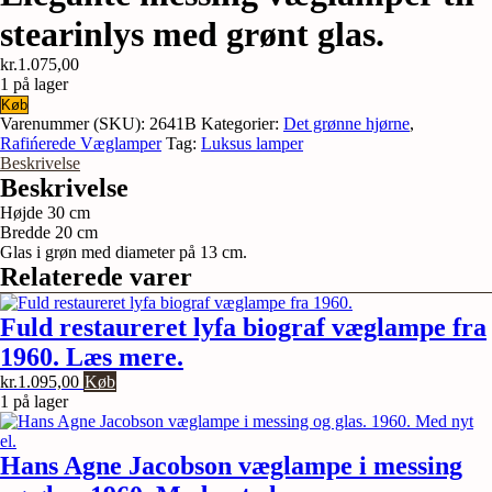
stearinlys med grønt glas.
kr.
1.075,00
1 på lager
Elegante
Køb
messing
Varenummer (SKU):
2641B
Kategorier:
Det grønne hjørne
,
væglamper
Rafińerede Væglamper
Tag:
Luksus lamper
til
Beskrivelse
stearinlys
Beskrivelse
med
Højde 30 cm
grønt
Bredde 20 cm
glas.
Glas i grøn med diameter på 13 cm.
antal
Relaterede varer
Fuld restaureret lyfa biograf væglampe fra
1960. Læs mere.
kr.
1.095,00
Køb
1 på lager
Hans Agne Jacobson væglampe i messing