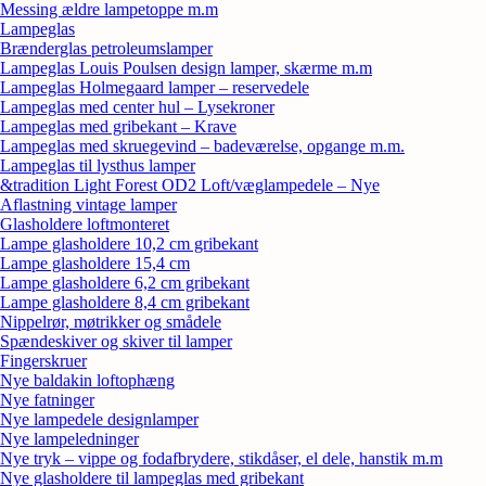
Messing ældre lampetoppe m.m
Lampeglas
Brænderglas petroleumslamper
Lampeglas Louis Poulsen design lamper, skærme m.m
Lampeglas Holmegaard lamper – reservedele
Lampeglas med center hul – Lysekroner
Lampeglas med gribekant – Krave
Lampeglas med skruegevind – badeværelse, opgange m.m.
Lampeglas til lysthus lamper
&tradition Light Forest OD2 Loft/væglampedele – Nye
Aflastning vintage lamper
Glasholdere loftmonteret
Lampe glasholdere 10,2 cm gribekant
Lampe glasholdere 15,4 cm
Lampe glasholdere 6,2 cm gribekant
Lampe glasholdere 8,4 cm gribekant
Nippelrør, møtrikker og smådele
Spændeskiver og skiver til lamper
Fingerskruer
Nye baldakin loftophæng
Nye fatninger
Nye lampedele designlamper
Nye lampeledninger
Nye tryk – vippe og fodafbrydere, stikdåser, el dele, hanstik m.m
Nye glasholdere til lampeglas med gribekant