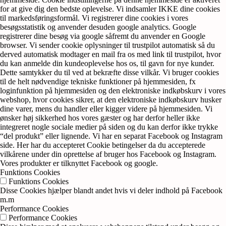
for at give dig den bedste oplevelse. Vi indsamler IKKE dine cookies
til markedsføringsformål. Vi registrerer dine cookies i vores
besøgsstatistik og anvender desuden google analytics. Google
registrerer dine besøg via google såfremt du anvender en Google
browser. Vi sender cookie oplysninger til trustpilot automatisk så du
derved automatisk modtager en mail fra os med link til trustpilot, hvor
du kan anmelde din kundeoplevelse hos os, til gavn for nye kunder.
Dette samtykker du til ved at bekræfte disse vilkår. Vi bruger cookies
til de helt nødvendige tekniske funktioner på hjemmesiden, fx
loginfunktion på hjemmesiden og den elektroniske indkøbskurv i vores
webshop, hvor cookies sikrer, at den elektroniske indkøbskurv husker
dine varer, mens du handler eller kigger videre på hjemmesiden. Vi
ønsker høj sikkerhed hos vores gæster og har derfor heller ikke
integreret nogle sociale medier på siden og du kan derfor ikke trykke
“del produkt” eller lignende. Vi har en separat Facebook og Instagram
side. Her har du accepteret Cookie betingelser da du accepterede
vilkårene under din oprettelse af bruger hos Facebook og Instagram.
Vores produkter er tilknyttet Facebook og google.
Funktions Cookies
Funktions Cookies
Disse Cookies hjælper blandt andet hvis vi deler indhold på Facebook
m.m
Performance Cookies
Performance Cookies