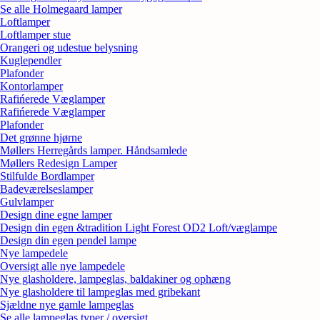
Se alle Holmegaard lamper
Loftlamper
Loftlamper stue
Orangeri og udestue belysning
Kuglependler
Plafonder
Kontorlamper
Rafińerede Væglamper
Rafińerede Væglamper
Plafonder
Det grønne hjørne
Møllers Herregårds lamper. Håndsamlede
Møllers Redesign Lamper
Stilfulde Bordlamper
Badeværelseslamper
Gulvlamper
Design dine egne lamper
Design din egen &tradition Light Forest OD2 Loft/væglampe
Design din egen pendel lampe
Nye lampedele
Oversigt alle nye lampedele
Nye glasholdere, lampeglas, baldakiner og ophæng
Nye glasholdere til lampeglas med gribekant
Sjældne nye gamle lampeglas
Se alle lampeglas typer / oversigt