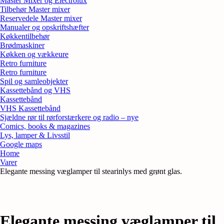
Master Mixer og Electrolux
Tilbehør Master mixer
Reservedele Master mixer
Manualer og opskriftshæfter
Køkkentilbehør
Brødmaskiner
Køkken og vækkeure
Retro furniture
Retro furniture
Spil og samleobjekter
Kassettebånd og VHS
Kassettebånd
VHS Kassettebånd
Sjældne rør til rørforstærkere og radio – nye
Comics, books & magazines
Lys, lamper & Livsstil
Google maps
Home
Varer
Elegante messing væglamper til stearinlys med grønt glas.
Elegante messing væglamper til