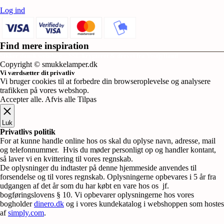
Log ind
Find mere inspiration
Sikker dansk webshop – SSL-krypteret & drevet fra Vestjylland
Copyright © smukkelamper.dk
Vi værdsætter dit privatliv
Vi bruger cookies til at forbedre din browseroplevelse og analysere
trafikken på vores webshop.
Accepter alle
.
Afvis alle
Tilpas
Luk
Privatlivs politik
For at kunne handle online hos os skal du oplyse navn, adresse, mail
og telefonnummer. Hvis du møder personligt op og handler kontant,
så laver vi en kvittering til vores regnskab.
De oplysninger du indtaster på denne hjemmeside anvendes til
forsendelse og til vores regnskab. Oplysningerne opbevares i 5 år fra
udgangen af det år som du har købt en vare hos os jf.
bogføringslovens § 10. Vi opbevarer oplysningerne hos vores
bogholder
dinero.dk
og i vores kundekatalog i webshoppen som hostes
af
simply.com
.