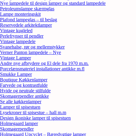
Nye lampedele til design lamper og standard lampedele
Petroleumslampe skærmglas
Lampe monteringskit
Plafond lampeglas – til beslag
Reservedele arkitektlamper
Vintage kugleled
Perlefrynser til pendler
Vintage lampedele
Svanehalse, rør og mellemstykker
Verner Panton lampedele – Nye
Vintage Lamper
Andre nye afbrydere og El dele fra 1970 m.m.
Porcelænsmateriel installationer antikke m.fl
Smukke Lamper
Boutique Køkkenlamper
Farvede og kontrastfulde
Hvide og neutrale stilfulde
Skomagerpendler antikke
Se alle køkkenlamper
Lamper til spisestuen
Lysekroner til spisestue – hall m.m
Design ikoniske lamper til spisestuen
Holmegaard lamper
Skomagerpendler
Holmegaard Upcyclet – Bæredygtige lamper