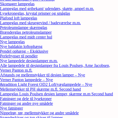
Skomager lampeglas
Lampeglas med gribekant/ udendørs, skørte, ampel m.m.
Lysekroneglas, krystal prismer og småglas
Plafond loft lampeglas
Lampeglas med skruegevind / badeværelse m.m.
Petroleumslampe skærmglas
Brænderglas petroleumslamper
Lampeglas med midt center hul
Nye lampeglas
Nye baldakin loftophæng
Pendel ophæng – Eksklusive
Perlefrynser til pendler
Nye lampedele designlamper m.m.
Alle lampedele til designlamper fra Louis Poulsen, Arne Jacobsen,
Verner Panton m.fl.
Afstands og mellemstykker til design lamper – Nye
Verner Panton lampedele – Nye
&tradition Light Forest OD2 Loft/væglampedele – Nye
Mellemstykker til PH skærme m.fl. Second hand
Lampeglas Louis Poulsen design lamper, skærme m.m Second hand
Fatninger og dele til lysekroner
Fatninger og andre nye smådele
Nye fatninger
Nippelrør, rør, mellemstykker og andre smådele
Spændeskiver og top skiver til lamper