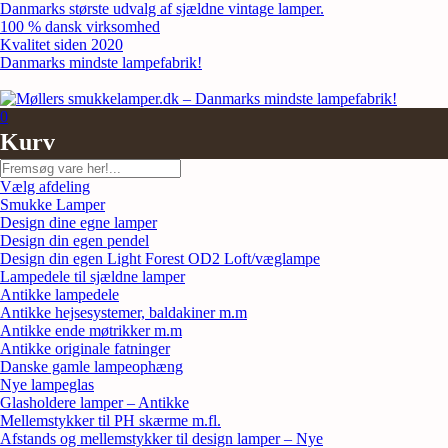
Skip
Danmarks største udvalg af sjældne vintage lamper.
to
100 % dansk virksomhed
content
Kvalitet siden 2020
Danmarks mindste lampefabrik!
0
Kurv
Søg
Vælg afdeling
Smukke Lamper
Design dine egne lamper
Design din egen pendel
Design din egen Light Forest OD2 Loft/væglampe
Lampedele til sjældne lamper
Antikke lampedele
Antikke hejsesystemer, baldakiner m.m
Antikke ende møtrikker m.m
Antikke originale fatninger
Danske gamle lampeophæng
Nye lampeglas
Glasholdere lamper – Antikke
Mellemstykker til PH skærme m.fl.
Afstands og mellemstykker til design lamper – Nye