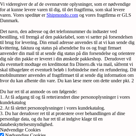
Vi videregiver de af de ovennævnte oplysninger, som er nødvendige
for at kunne levere varen til dig, til det fragtfirma, som skal levere
varen. Vores speditør er
Shipmondo.com
og vores fragtfirma er GLS
Danmark.
Det navn, den adresse og det telefonnummer du indtaster ved
bestilling, vil fremgå af den pakkelabel, som vi sætter på forsendelsen
til brug for levering. Din email adresse anvendes til at vi kan sende dig
kvittering, faktura og status på afsendelse fra os og fragt firmaet
anvender din mail til at sende dig status på din forsendelse og orientere
dig når din pakke er leveret i din ønskede pakkeshop. Derudover vil
du eventuelt modtage en kreditnotat fra Dinero.dk via mail, såfremt vi
skal tilbageføre et eventuelt beløb i forbindelse med en refundering. Dit
mobilnummer anvendes af fragtfirmaet til at sende dig information om
hvor du kan afhente din vare. Du kan læse mere om dette under pkt. 2
Du har ret til at anmode os om følgende:
1. At få adgang til og få rettet/ændret dine personoplysninger i vores
kundekatalog
2. At få slettet personoplysninger i vores kundekatalog.
3. Du har derudover ret til at protestere over behandlingen af dine
personlige data, og du har ret til at indgive klage til en
databeskyttelsesmyndighed.
Nødvendige Cookies
Nødvendige Cookies