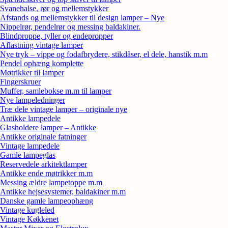
Svanehalse, rør og mellemstykker
Afstands og mellemstykker til design lamper – Nye
Nippelrør, pendelrør og messing baldakiner.
Blindproppe, tyller og endepropper
Aflastning vintage lamper
Nye tryk – vippe og fodafbrydere, stikdåser, el dele, hanstik m.m
Pendel ophæng komplette
Møtrikker til lamper
Fingerskruer
Muffer, samlebokse m.m til lamper
Nye lampeledninger
Træ dele vintage lamper – originale nye
Antikke lampedele
Glasholdere lamper – Antikke
Antikke originale fatninger
Vintage lampedele
Gamle lampeglas
Reservedele arkitektlamper
Antikke ende møtrikker m.m
Messing ældre lampetoppe m.m
Antikke hejsesystemer, baldakiner m.m
Danske gamle lampeophæng
Vintage kugleled
Vintage Køkkenet