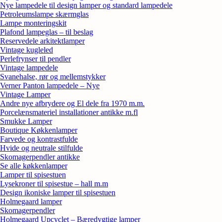
Nye lampedele til design lamper og standard lampedele
Petroleumslampe skærmglas
Lampe monteringskit
Plafond lampeglas – til beslag
Reservedele arkitektlamper
Vintage kugleled
Perlefrynser til pendler
Vintage lampedele
Svanehalse, rør og mellemstykker
Verner Panton lampedele – Nye
Vintage Lamper
Andre nye afbrydere og El dele fra 1970 m.m.
Porcelænsmateriel installationer antikke m.fl
Smukke Lamper
Boutique Køkkenlamper
Farvede og kontrastfulde
Hvide og neutrale stilfulde
Skomagerpendler antikke
Se alle køkkenlamper
Lamper til spisestuen
Lysekroner til spisestue – hall m.m
Design ikoniske lamper til spisestuen
Holmegaard lamper
Skomagerpendler
Holmegaard Upcyclet – Bæredygtige lamper