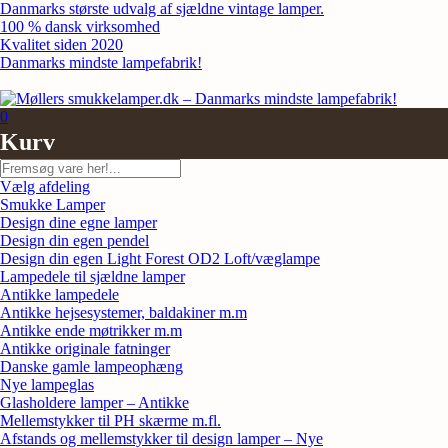
Skip
Danmarks største udvalg af sjældne vintage lamper.
to
100 % dansk virksomhed
content
Kvalitet siden 2020
Danmarks mindste lampefabrik!
0
Kurv
Søg
Vælg afdeling
Smukke Lamper
Design dine egne lamper
Design din egen pendel
Design din egen Light Forest OD2 Loft/væglampe
Lampedele til sjældne lamper
Antikke lampedele
Antikke hejsesystemer, baldakiner m.m
Antikke ende møtrikker m.m
Antikke originale fatninger
Danske gamle lampeophæng
Nye lampeglas
Glasholdere lamper – Antikke
Mellemstykker til PH skærme m.fl.
Afstands og mellemstykker til design lamper – Nye