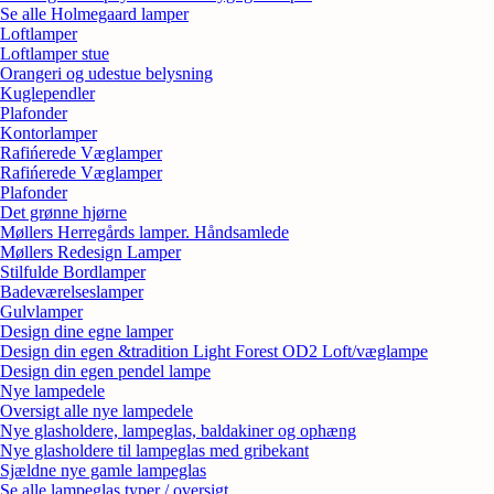
Se alle Holmegaard lamper
Loftlamper
Loftlamper stue
Orangeri og udestue belysning
Kuglependler
Plafonder
Kontorlamper
Rafińerede Væglamper
Rafińerede Væglamper
Plafonder
Det grønne hjørne
Møllers Herregårds lamper. Håndsamlede
Møllers Redesign Lamper
Stilfulde Bordlamper
Badeværelseslamper
Gulvlamper
Design dine egne lamper
Design din egen &tradition Light Forest OD2 Loft/væglampe
Design din egen pendel lampe
Nye lampedele
Oversigt alle nye lampedele
Nye glasholdere, lampeglas, baldakiner og ophæng
Nye glasholdere til lampeglas med gribekant
Sjældne nye gamle lampeglas
Se alle lampeglas typer / oversigt