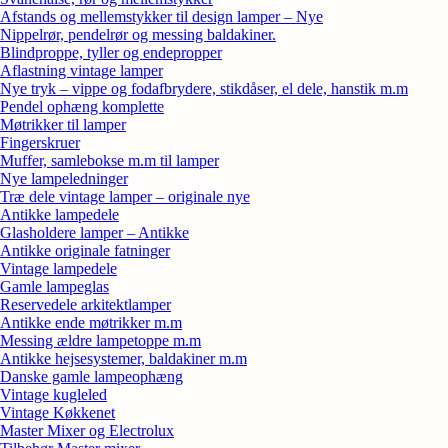
Afstands og mellemstykker til design lamper – Nye
Nippelrør, pendelrør og messing baldakiner.
Blindproppe, tyller og endepropper
Aflastning vintage lamper
Nye tryk – vippe og fodafbrydere, stikdåser, el dele, hanstik m.m
Pendel ophæng komplette
Møtrikker til lamper
Fingerskruer
Muffer, samlebokse m.m til lamper
Nye lampeledninger
Træ dele vintage lamper – originale nye
Antikke lampedele
Glasholdere lamper – Antikke
Antikke originale fatninger
Vintage lampedele
Gamle lampeglas
Reservedele arkitektlamper
Antikke ende møtrikker m.m
Messing ældre lampetoppe m.m
Antikke hejsesystemer, baldakiner m.m
Danske gamle lampeophæng
Vintage kugleled
Vintage Køkkenet
Master Mixer og Electrolux