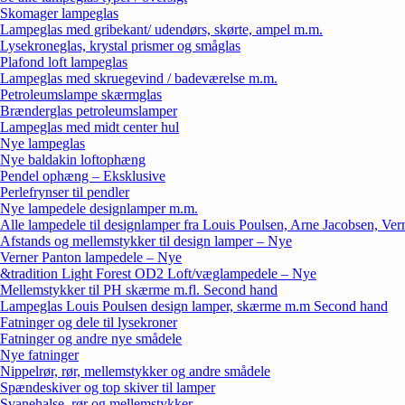
Skomager lampeglas
Lampeglas med gribekant/ udendørs, skørte, ampel m.m.
Lysekroneglas, krystal prismer og småglas
Plafond loft lampeglas
Lampeglas med skruegevind / badeværelse m.m.
Petroleumslampe skærmglas
Brænderglas petroleumslamper
Lampeglas med midt center hul
Nye lampeglas
Nye baldakin loftophæng
Pendel ophæng – Eksklusive
Perlefrynser til pendler
Nye lampedele designlamper m.m.
Alle lampedele til designlamper fra Louis Poulsen, Arne Jacobsen, Ver
Afstands og mellemstykker til design lamper – Nye
Verner Panton lampedele – Nye
&tradition Light Forest OD2 Loft/væglampedele – Nye
Mellemstykker til PH skærme m.fl. Second hand
Lampeglas Louis Poulsen design lamper, skærme m.m Second hand
Fatninger og dele til lysekroner
Fatninger og andre nye smådele
Nye fatninger
Nippelrør, rør, mellemstykker og andre smådele
Spændeskiver og top skiver til lamper
Svanehalse, rør og mellemstykker