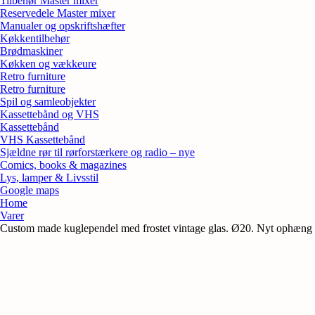
Tilbehør Master mixer
Reservedele Master mixer
Manualer og opskriftshæfter
Køkkentilbehør
Brødmaskiner
Køkken og vækkeure
Retro furniture
Retro furniture
Spil og samleobjekter
Kassettebånd og VHS
Kassettebånd
VHS Kassettebånd
Sjældne rør til rørforstærkere og radio – nye
Comics, books & magazines
Lys, lamper & Livsstil
Google maps
Home
Varer
Custom made kuglependel med frostet vintage glas. Ø20. Nyt ophæng 