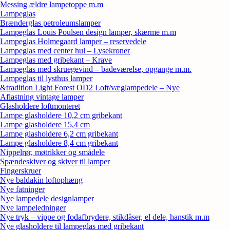
Messing ældre lampetoppe m.m
Lampeglas
Brænderglas petroleumslamper
Lampeglas Louis Poulsen design lamper, skærme m.m
Lampeglas Holmegaard lamper – reservedele
Lampeglas med center hul – Lysekroner
Lampeglas med gribekant – Krave
Lampeglas med skruegevind – badeværelse, opgange m.m.
Lampeglas til lysthus lamper
&tradition Light Forest OD2 Loft/væglampedele – Nye
Aflastning vintage lamper
Glasholdere loftmonteret
Lampe glasholdere 10,2 cm gribekant
Lampe glasholdere 15,4 cm
Lampe glasholdere 6,2 cm gribekant
Lampe glasholdere 8,4 cm gribekant
Nippelrør, møtrikker og smådele
Spændeskiver og skiver til lamper
Fingerskruer
Nye baldakin loftophæng
Nye fatninger
Nye lampedele designlamper
Nye lampeledninger
Nye tryk – vippe og fodafbrydere, stikdåser, el dele, hanstik m.m
Nye glasholdere til lampeglas med gribekant