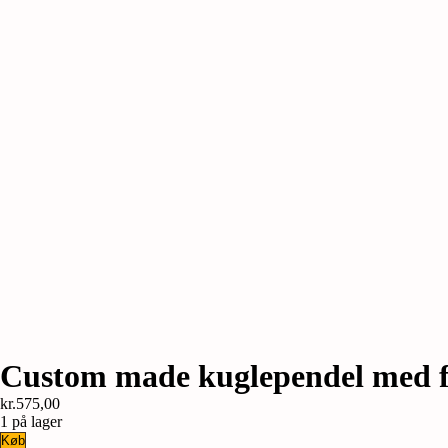
Custom made kuglependel med fro
kr.
575,00
1 på lager
Custom
Køb