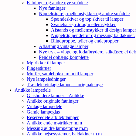
Fatninger og andre nye smådele
Nye fatninger
Nippelrør, rør, mellemstykker og andre smådele
Spændeskiver og top skiver til lamper
Svanehalse, rør og mellemstykker
Afstands og mellemstykker til design lampe
Nippelrør, pendelrør og messing baldakiner.
Blindproppe, tyller og endepropper
Aflastning vintage lamper
Nye tryk – vippe og fodafbrydere, stikdåser, el de
Pendel ophæng komplette
Møtrikker til lamper
Fingerskruer
Muffer, samlebokse m.m til lamper
Nye lampeledninger
Træ dele vintage lamper – originale nye
Antikke lampedele
Glasholdere lamper – Antikke
Antikke originale fatninger
Vintage lampedele
Gamle lampeglas
Reservedele arkitektlamper
Antikke ende møtrikker m.m
Messing ældre lampetoppe m.m
Antikke hejsesystemer, baldakiner m.m