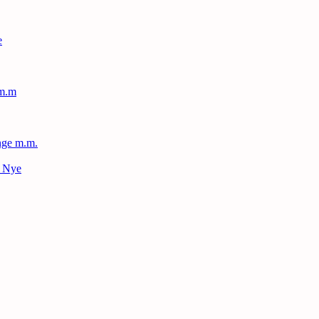
e
 m.m
nge m.m.
– Nye