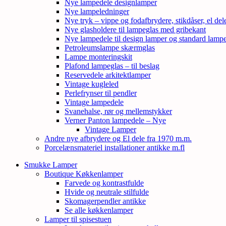
Nye lampedele designlamper
Nye lampeledninger
Nye tryk – vippe og fodafbrydere, stikdåser, el de
Nye glasholdere til lampeglas med gribekant
Nye lampedele til design lamper og standard lamp
Petroleumslampe skærmglas
Lampe monteringskit
Plafond lampeglas – til beslag
Reservedele arkitektlamper
Vintage kugleled
Perlefrynser til pendler
Vintage lampedele
Svanehalse, rør og mellemstykker
Verner Panton lampedele – Nye
Vintage Lamper
Andre nye afbrydere og El dele fra 1970 m.m.
Porcelænsmateriel installationer antikke m.fl
Smukke Lamper
Boutique Køkkenlamper
Farvede og kontrastfulde
Hvide og neutrale stilfulde
Skomagerpendler antikke
Se alle køkkenlamper
Lamper til spisestuen