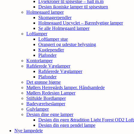
Lysekroner til spisestue – hall m.m
Design ikoniske lamper til spisestuen
Holmegaard lamper
Skomagerpendler
Holmegaard Upcyclet – Bæredygtige lamper
Se alle Holmegaard lamper
Loftlamper
Loftlamper stue
Orangeri og udestue belysning
Kuglependler
Plafonder
Kontorlamper
Rafińerede Væglamper
Rafińerede Væglamper
Plafonder
Det grønne hjørne
Møllers Herregårds lamper. Håndsamlede
Møllers Redesign Lamper
Stilfulde Bordlamper
Badeværelseslamper
Gulvlamper
Design dine egne lamper
Design din egen &tradition Light Forest OD2 Lof
Design din egen pendel lampe
Nye lampedele