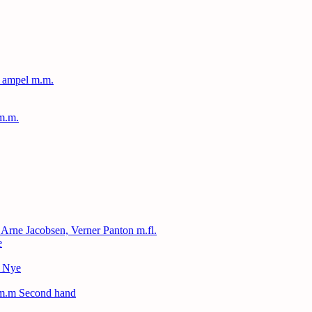
, ampel m.m.
m.m.
, Arne Jacobsen, Verner Panton m.fl.
e
– Nye
 m.m Second hand