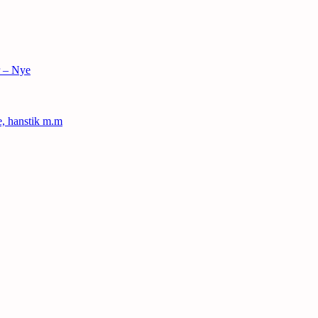
r – Nye
le, hanstik m.m