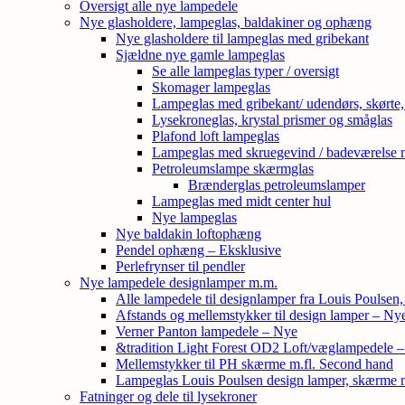
Oversigt alle nye lampedele
Nye glasholdere, lampeglas, baldakiner og ophæng
Nye glasholdere til lampeglas med gribekant
Sjældne nye gamle lampeglas
Se alle lampeglas typer / oversigt
Skomager lampeglas
Lampeglas med gribekant/ udendørs, skørte
Lysekroneglas, krystal prismer og småglas
Plafond loft lampeglas
Lampeglas med skruegevind / badeværelse 
Petroleumslampe skærmglas
Brænderglas petroleumslamper
Lampeglas med midt center hul
Nye lampeglas
Nye baldakin loftophæng
Pendel ophæng – Eksklusive
Perlefrynser til pendler
Nye lampedele designlamper m.m.
Alle lampedele til designlamper fra Louis Poulsen
Afstands og mellemstykker til design lamper – Ny
Verner Panton lampedele – Nye
&tradition Light Forest OD2 Loft/væglampedele 
Mellemstykker til PH skærme m.fl. Second hand
Lampeglas Louis Poulsen design lamper, skærme
Fatninger og dele til lysekroner