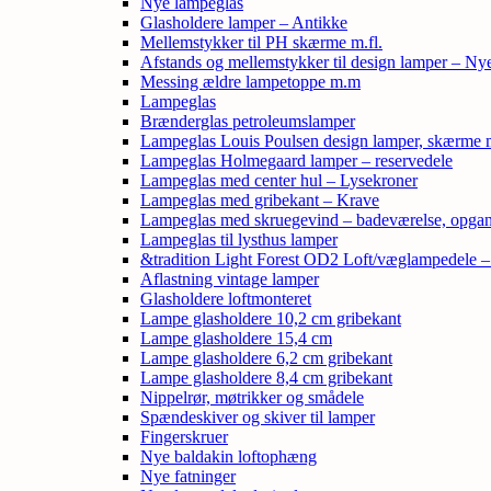
Nye lampeglas
Glasholdere lamper – Antikke
Mellemstykker til PH skærme m.fl.
Afstands og mellemstykker til design lamper – Ny
Messing ældre lampetoppe m.m
Lampeglas
Brænderglas petroleumslamper
Lampeglas Louis Poulsen design lamper, skærme
Lampeglas Holmegaard lamper – reservedele
Lampeglas med center hul – Lysekroner
Lampeglas med gribekant – Krave
Lampeglas med skruegevind – badeværelse, opga
Lampeglas til lysthus lamper
&tradition Light Forest OD2 Loft/væglampedele 
Aflastning vintage lamper
Glasholdere loftmonteret
Lampe glasholdere 10,2 cm gribekant
Lampe glasholdere 15,4 cm
Lampe glasholdere 6,2 cm gribekant
Lampe glasholdere 8,4 cm gribekant
Nippelrør, møtrikker og smådele
Spændeskiver og skiver til lamper
Fingerskruer
Nye baldakin loftophæng
Nye fatninger