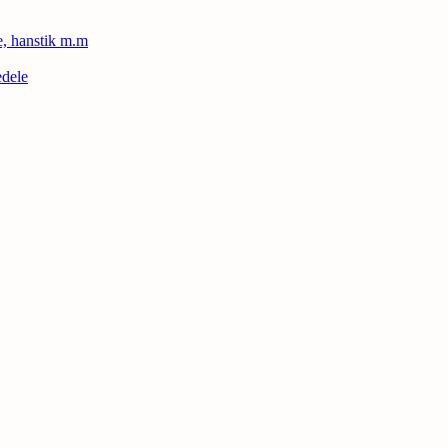
le, hanstik m.m
edele