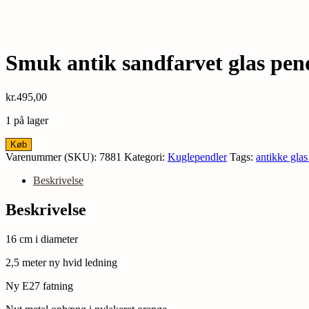
Smuk antik sandfarvet glas pend
kr.
495,00
1 på lager
Smuk
Køb
antik
Varenummer (SKU):
7881
Kategori:
Kuglependler
Tags:
antikke glas
sandfarvet
glas
Beskrivelse
pendel
med
Beskrivelse
orange
ophæng
16 cm i diameter
og
aftegninger.
2,5 meter ny hvid ledning
Alt
el
Ny E27 fatning
og
ophæng