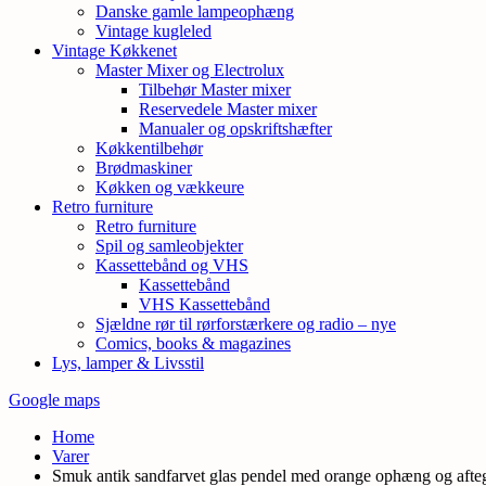
Danske gamle lampeophæng
Vintage kugleled
Vintage Køkkenet
Master Mixer og Electrolux
Tilbehør Master mixer
Reservedele Master mixer
Manualer og opskriftshæfter
Køkkentilbehør
Brødmaskiner
Køkken og vækkeure
Retro furniture
Retro furniture
Spil og samleobjekter
Kassettebånd og VHS
Kassettebånd
VHS Kassettebånd
Sjældne rør til rørforstærkere og radio – nye
Comics, books & magazines
Lys, lamper & Livsstil
Google maps
Home
Varer
Smuk antik sandfarvet glas pendel med orange ophæng og afteg