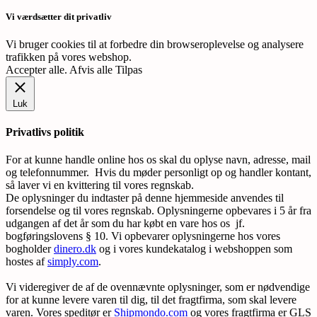
Vi værdsætter dit privatliv
Vi bruger cookies til at forbedre din browseroplevelse og analysere
trafikken på vores webshop.
Accepter alle
.
Afvis alle
Tilpas
Luk
Privatlivs politik
For at kunne handle online hos os skal du oplyse navn, adresse, mail
og telefonnummer. Hvis du møder personligt op og handler kontant,
så laver vi en kvittering til vores regnskab.
De oplysninger du indtaster på denne hjemmeside anvendes til
forsendelse og til vores regnskab. Oplysningerne opbevares i 5 år fra
udgangen af det år som du har købt en vare hos os jf.
bogføringslovens § 10. Vi opbevarer oplysningerne hos vores
bogholder
dinero.dk
og i vores kundekatalog i webshoppen som
hostes af
simply.com
.
Vi videregiver de af de ovennævnte oplysninger, som er nødvendige
for at kunne levere varen til dig, til det fragtfirma, som skal levere
varen. Vores speditør er
Shipmondo.com
og vores fragtfirma er GLS