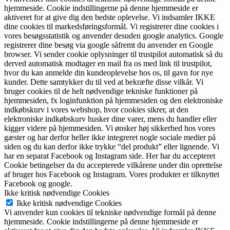
hjemmeside. Cookie indstillingerne på denne hjemmeside er
aktiveret for at give dig den bedste oplevelse. Vi indsamler IKKE
dine cookies til markedsføringsformål. Vi registrerer dine cookies i
vores besøgsstatistik og anvender desuden google analytics. Google
registrerer dine besøg via google såfremt du anvender en Google
browser. Vi sender cookie oplysninger til trustpilot automatisk så du
derved automatisk modtager en mail fra os med link til trustpilot,
hvor du kan anmelde din kundeoplevelse hos os, til gavn for nye
kunder. Dette samtykker du til ved at bekræfte disse vilkår. Vi
bruger cookies til de helt nødvendige tekniske funktioner på
hjemmesiden, fx loginfunktion på hjemmesiden og den elektroniske
indkøbskurv i vores webshop, hvor cookies sikrer, at den
elektroniske indkøbskurv husker dine varer, mens du handler eller
kigger videre på hjemmesiden. Vi ønsker høj sikkerhed hos vores
gæster og har derfor heller ikke integreret nogle sociale medier på
siden og du kan derfor ikke trykke “del produkt” eller lignende. Vi
har en separat Facebook og Instagram side. Her har du accepteret
Cookie betingelser da du accepterede vilkårene under din oprettelse
af bruger hos Facebook og Instagram. Vores produkter er tilknyttet
Facebook og google.
Ikke kritisk nødvendige Cookies
Ikke kritisk nødvendige Cookies
Vi anvender kun cookies til tekniske nødvendige formål på denne
hjemmeside. Cookie indstillingerne på denne hjemmeside er