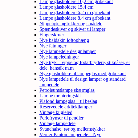
Lampe glasholdere 10,2 cm gribekant
Lampe glasholdere 15,4 cm
Lampe glasholdere 6,2 cm gribekant
Lampe glasholdere 8,4 cm gribekant
Nippelrør, møtrikker og smådele
Spændeskiver og skiver til lamper
Fingerskruer
Nye baldakin loftophæng
Nye fatninger
Nye lampedele designlamper
Nye lampeledninger
Nye tryk – vippe og fodafbrydere, stikdåser, el
dele, hanstik m.m
Nye glasholdere til lampeglas med gribekant
Nye lampedele til design lamper og standard
lampedele
Petroleumslampe skærmglas
Lampe monteringskit
Plafond lampeglas – til beslag
Reservedele arkitektlamper
Vintage kugleled
Perlefrynser til pendler
Vintage lampedele
Svanehalse, rør og mellemstykker
Verner Panton lampedele – Nye