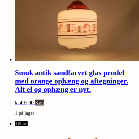
Smuk antik sandfarvet glas pendel
med orange ophæng og aftegninger.
Alt el og ophæng er nyt.
kr.
495,00
Køb
1 på lager
Tilbud