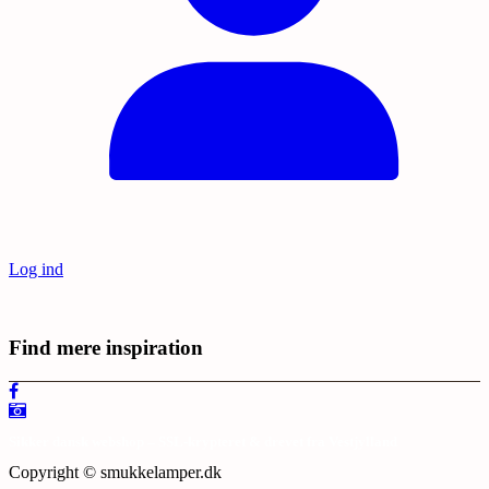
Log ind
Find mere inspiration
Sikker dansk webshop – SSL-krypteret & drevet fra Vestjylland
Copyright © smukkelamper.dk