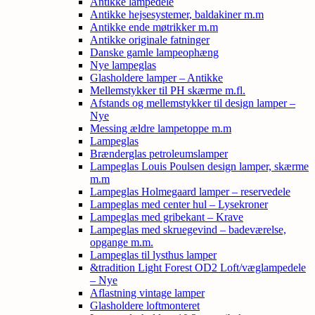
Antikke lampedele
Antikke hejsesystemer, baldakiner m.m
Antikke ende møtrikker m.m
Antikke originale fatninger
Danske gamle lampeophæng
Nye lampeglas
Glasholdere lamper – Antikke
Mellemstykker til PH skærme m.fl.
Afstands og mellemstykker til design lamper –
Nye
Messing ældre lampetoppe m.m
Lampeglas
Brænderglas petroleumslamper
Lampeglas Louis Poulsen design lamper, skærme
m.m
Lampeglas Holmegaard lamper – reservedele
Lampeglas med center hul – Lysekroner
Lampeglas med gribekant – Krave
Lampeglas med skruegevind – badeværelse,
opgange m.m.
Lampeglas til lysthus lamper
&tradition Light Forest OD2 Loft/væglampedele
– Nye
Aflastning vintage lamper
Glasholdere loftmonteret