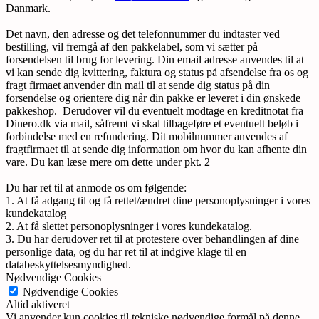
Danmark.
Det navn, den adresse og det telefonnummer du indtaster ved
bestilling, vil fremgå af den pakkelabel, som vi sætter på
forsendelsen til brug for levering. Din email adresse anvendes til at
vi kan sende dig kvittering, faktura og status på afsendelse fra os og
fragt firmaet anvender din mail til at sende dig status på din
forsendelse og orientere dig når din pakke er leveret i din ønskede
pakkeshop. Derudover vil du eventuelt modtage en kreditnotat fra
Dinero.dk via mail, såfremt vi skal tilbageføre et eventuelt beløb i
forbindelse med en refundering. Dit mobilnummer anvendes af
fragtfirmaet til at sende dig information om hvor du kan afhente din
vare. Du kan læse mere om dette under pkt. 2
Du har ret til at anmode os om følgende:
1. At få adgang til og få rettet/ændret dine personoplysninger i vores
kundekatalog
2. At få slettet personoplysninger i vores kundekatalog.
3. Du har derudover ret til at protestere over behandlingen af dine
personlige data, og du har ret til at indgive klage til en
databeskyttelsesmyndighed.
Nødvendige Cookies
Nødvendige Cookies
Altid aktiveret
Vi anvender kun cookies til tekniske nødvendige formål på denne