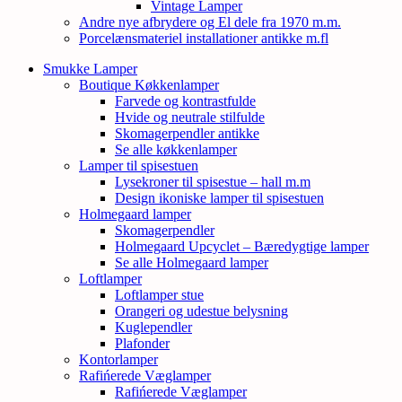
Vintage Lamper
Andre nye afbrydere og El dele fra 1970 m.m.
Porcelænsmateriel installationer antikke m.fl
Smukke Lamper
Boutique Køkkenlamper
Farvede og kontrastfulde
Hvide og neutrale stilfulde
Skomagerpendler antikke
Se alle køkkenlamper
Lamper til spisestuen
Lysekroner til spisestue – hall m.m
Design ikoniske lamper til spisestuen
Holmegaard lamper
Skomagerpendler
Holmegaard Upcyclet – Bæredygtige lamper
Se alle Holmegaard lamper
Loftlamper
Loftlamper stue
Orangeri og udestue belysning
Kuglependler
Plafonder
Kontorlamper
Rafińerede Væglamper
Rafińerede Væglamper