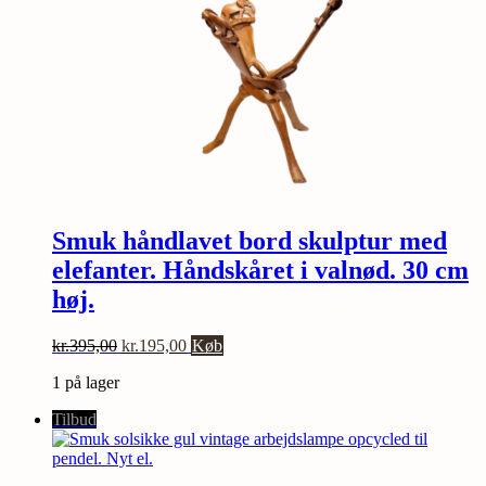
Smuk håndlavet bord skulptur med
elefanter. Håndskåret i valnød. 30 cm
høj.
Den
Den
kr.
395,00
kr.
195,00
Køb
oprindelige
aktuelle
1 på lager
pris
pris
var:
er:
Tilbud
kr.395,00.
kr.195,00.