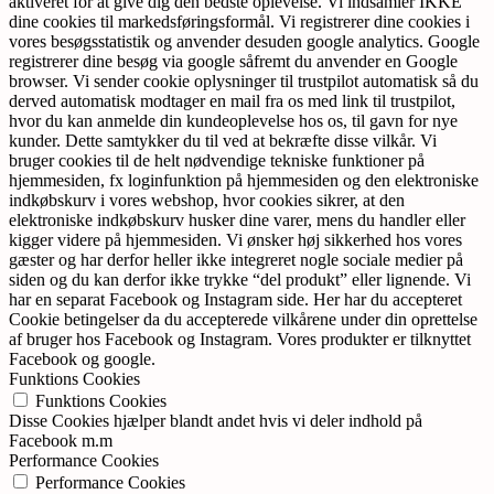
aktiveret for at give dig den bedste oplevelse. Vi indsamler IKKE
dine cookies til markedsføringsformål. Vi registrerer dine cookies i
vores besøgsstatistik og anvender desuden google analytics. Google
registrerer dine besøg via google såfremt du anvender en Google
browser. Vi sender cookie oplysninger til trustpilot automatisk så du
derved automatisk modtager en mail fra os med link til trustpilot,
hvor du kan anmelde din kundeoplevelse hos os, til gavn for nye
kunder. Dette samtykker du til ved at bekræfte disse vilkår. Vi
bruger cookies til de helt nødvendige tekniske funktioner på
hjemmesiden, fx loginfunktion på hjemmesiden og den elektroniske
indkøbskurv i vores webshop, hvor cookies sikrer, at den
elektroniske indkøbskurv husker dine varer, mens du handler eller
kigger videre på hjemmesiden. Vi ønsker høj sikkerhed hos vores
gæster og har derfor heller ikke integreret nogle sociale medier på
siden og du kan derfor ikke trykke “del produkt” eller lignende. Vi
har en separat Facebook og Instagram side. Her har du accepteret
Cookie betingelser da du accepterede vilkårene under din oprettelse
af bruger hos Facebook og Instagram. Vores produkter er tilknyttet
Facebook og google.
Funktions Cookies
Funktions Cookies
Disse Cookies hjælper blandt andet hvis vi deler indhold på
Facebook m.m
Performance Cookies
Performance Cookies