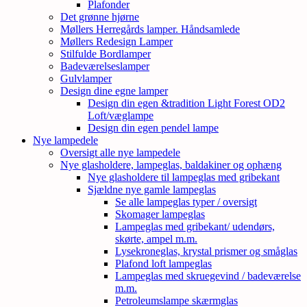
Plafonder
Det grønne hjørne
Møllers Herregårds lamper. Håndsamlede
Møllers Redesign Lamper
Stilfulde Bordlamper
Badeværelseslamper
Gulvlamper
Design dine egne lamper
Design din egen &tradition Light Forest OD2
Loft/væglampe
Design din egen pendel lampe
Nye lampedele
Oversigt alle nye lampedele
Nye glasholdere, lampeglas, baldakiner og ophæng
Nye glasholdere til lampeglas med gribekant
Sjældne nye gamle lampeglas
Se alle lampeglas typer / oversigt
Skomager lampeglas
Lampeglas med gribekant/ udendørs,
skørte, ampel m.m.
Lysekroneglas, krystal prismer og småglas
Plafond loft lampeglas
Lampeglas med skruegevind / badeværelse
m.m.
Petroleumslampe skærmglas