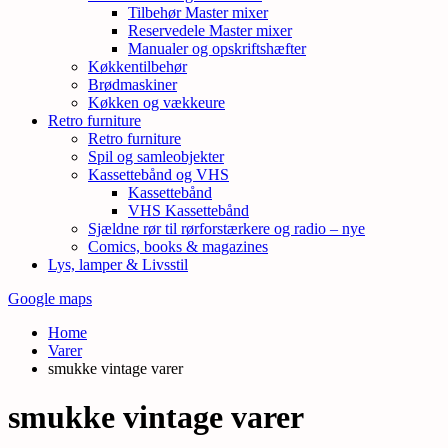
Tilbehør Master mixer
Reservedele Master mixer
Manualer og opskriftshæfter
Køkkentilbehør
Brødmaskiner
Køkken og vækkeure
Retro furniture
Retro furniture
Spil og samleobjekter
Kassettebånd og VHS
Kassettebånd
VHS Kassettebånd
Sjældne rør til rørforstærkere og radio – nye
Comics, books & magazines
Lys, lamper & Livsstil
Google maps
Home
Varer
smukke vintage varer
smukke vintage varer