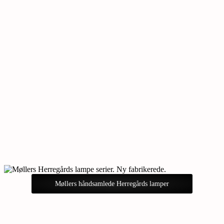
Møllers håndsamlede Herregårds lamper