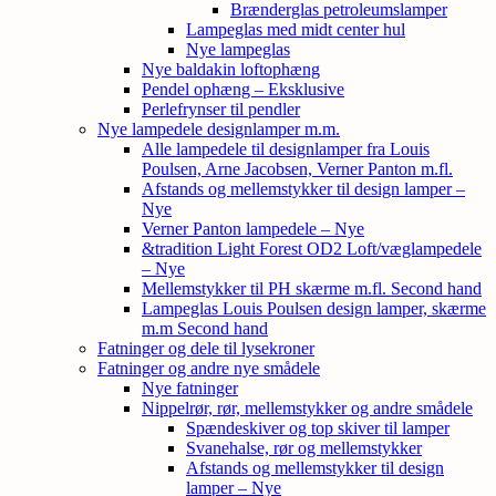
Brænderglas petroleumslamper
Lampeglas med midt center hul
Nye lampeglas
Nye baldakin loftophæng
Pendel ophæng – Eksklusive
Perlefrynser til pendler
Nye lampedele designlamper m.m.
Alle lampedele til designlamper fra Louis
Poulsen, Arne Jacobsen, Verner Panton m.fl.
Afstands og mellemstykker til design lamper –
Nye
Verner Panton lampedele – Nye
&tradition Light Forest OD2 Loft/væglampedele
– Nye
Mellemstykker til PH skærme m.fl. Second hand
Lampeglas Louis Poulsen design lamper, skærme
m.m Second hand
Fatninger og dele til lysekroner
Fatninger og andre nye smådele
Nye fatninger
Nippelrør, rør, mellemstykker og andre smådele
Spændeskiver og top skiver til lamper
Svanehalse, rør og mellemstykker
Afstands og mellemstykker til design
lamper – Nye