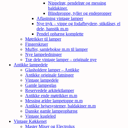
Nippelrør, pendelrør og messing
baldakiner.
Blindproppe, tyller og endepropper
Aflastning vintage lamper
Nye tryk – vippe og fodafbrydere, stikdåser, el
dele, hanstik m.m
Pendel ophæng komplette
Møtrikker til lamper
Fingerskruer
Muffer, samlebokse m.m til lamper
Nye lampeledninger
Træ dele vintage lamper – originale nye
Antikke lampedele
Glasholdere lamper – Antikke
Antikke originale fatninger
Vintage lampedele
Gamle lampeglas
Reservedele arkitektlamper
Antikke ende møtrikker m.m
Messing ældre lampetoppe m.m
Antikke hejsesystemer, baldakiner m.m
Danske gamle lampeophæng
Vintage kugleled
Vintage Køkkenet
Master Mixer og Electrolux