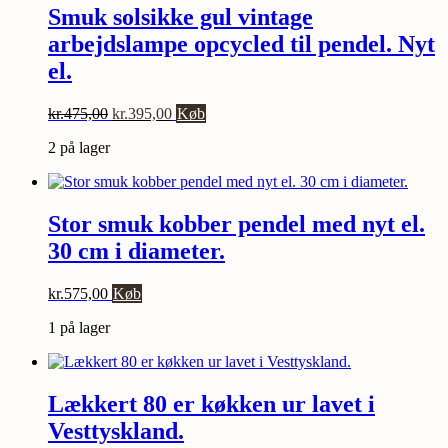
Smuk solsikke gul vintage
arbejdslampe opcycled til pendel. Nyt
el.
Den
Den
kr.
475,00
kr.
395,00
Køb
oprindelige
aktuelle
2 på lager
pris
pris
var:
er:
kr.475,00.
kr.395,00.
Stor smuk kobber pendel med nyt el.
30 cm i diameter.
kr.
575,00
Køb
1 på lager
Lækkert 80 er køkken ur lavet i
Vesttyskland.