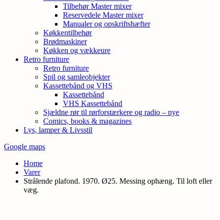
Tilbehør Master mixer
Reservedele Master mixer
Manualer og opskriftshæfter
Køkkentilbehør
Brødmaskiner
Køkken og vækkeure
Retro furniture
Retro furniture
Spil og samleobjekter
Kassettebånd og VHS
Kassettebånd
VHS Kassettebånd
Sjældne rør til rørforstærkere og radio – nye
Comics, books & magazines
Lys, lamper & Livsstil
Google maps
Home
Varer
Strålende plafond. 1970. Ø25. Messing ophæng. Til loft eller
væg.