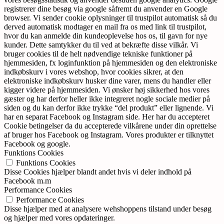
registrerer dine besøg via google såfremt du anvender en Google
browser. Vi sender cookie oplysninger til trustpilot automatisk så du
derved automatisk modtager en mail fra os med link til trustpilot,
hvor du kan anmelde din kundeoplevelse hos os, til gavn for nye
kunder. Dette samtykker du til ved at bekræfte disse vilkår. Vi
bruger cookies til de helt nødvendige tekniske funktioner på
hjemmesiden, fx loginfunktion på hjemmesiden og den elektroniske
indkøbskurv i vores webshop, hvor cookies sikrer, at den
elektroniske indkøbskurv husker dine varer, mens du handler eller
kigger videre på hjemmesiden. Vi ønsker høj sikkerhed hos vores
gæster og har derfor heller ikke integreret nogle sociale medier på
siden og du kan derfor ikke trykke “del produkt” eller lignende. Vi
har en separat Facebook og Instagram side. Her har du accepteret
Cookie betingelser da du accepterede vilkårene under din oprettelse
af bruger hos Facebook og Instagram. Vores produkter er tilknyttet
Facebook og google.
Funktions Cookies
Funktions Cookies
Disse Cookies hjælper blandt andet hvis vi deler indhold på
Facebook m.m
Performance Cookies
Performance Cookies
Disse hjælper med at analysere wehshoppens tilstand under besøg
og hjælper med vores opdateringer.