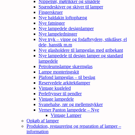
Nippelrør, møtrikker og smådele
Spændeskiver og skiver til lamper
Fingerskruer
Nye baldakin loftophæng
Nye fatninger
Nye lampedele designlamper
Nye lampeledninger
Nye tryk – vippe og fodafbrydere, stikdåser, el
dele, hanstik m.m
Nye glasholdere til lampeglas med gribekant
Nye lampedele til design lamper og standard
lampedele
Petroleumslampe skærmglas
Lampe monteringskit
Plafond lampeglas – til beslag
Reservedele arkitektlamper
Vintage kugleled
Perlefrynser til pendler
Vintage lampedele
Svanehalse, rør og mellemstykker
Verner Panton lampedele – Nye
Vintage Lamper
Opkøb af lamper
Produktion, restaurering og reparation af lamper –
information