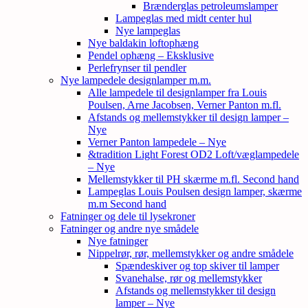
Brænderglas petroleumslamper
Lampeglas med midt center hul
Nye lampeglas
Nye baldakin loftophæng
Pendel ophæng – Eksklusive
Perlefrynser til pendler
Nye lampedele designlamper m.m.
Alle lampedele til designlamper fra Louis
Poulsen, Arne Jacobsen, Verner Panton m.fl.
Afstands og mellemstykker til design lamper –
Nye
Verner Panton lampedele – Nye
&tradition Light Forest OD2 Loft/væglampedele
– Nye
Mellemstykker til PH skærme m.fl. Second hand
Lampeglas Louis Poulsen design lamper, skærme
m.m Second hand
Fatninger og dele til lysekroner
Fatninger og andre nye smådele
Nye fatninger
Nippelrør, rør, mellemstykker og andre smådele
Spændeskiver og top skiver til lamper
Svanehalse, rør og mellemstykker
Afstands og mellemstykker til design
lamper – Nye