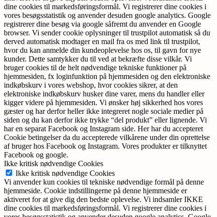
dine cookies til markedsføringsformål. Vi registrerer dine cookies i
vores besøgsstatistik og anvender desuden google analytics. Google
registrerer dine besøg via google såfremt du anvender en Google
browser. Vi sender cookie oplysninger til trustpilot automatisk så du
derved automatisk modtager en mail fra os med link til trustpilot,
hvor du kan anmelde din kundeoplevelse hos os, til gavn for nye
kunder. Dette samtykker du til ved at bekræfte disse vilkår. Vi
bruger cookies til de helt nødvendige tekniske funktioner på
hjemmesiden, fx loginfunktion på hjemmesiden og den elektroniske
indkøbskurv i vores webshop, hvor cookies sikrer, at den
elektroniske indkøbskurv husker dine varer, mens du handler eller
kigger videre på hjemmesiden. Vi ønsker høj sikkerhed hos vores
gæster og har derfor heller ikke integreret nogle sociale medier på
siden og du kan derfor ikke trykke “del produkt” eller lignende. Vi
har en separat Facebook og Instagram side. Her har du accepteret
Cookie betingelser da du accepterede vilkårene under din oprettelse
af bruger hos Facebook og Instagram. Vores produkter er tilknyttet
Facebook og google.
Ikke kritisk nødvendige Cookies
Ikke kritisk nødvendige Cookies
Vi anvender kun cookies til tekniske nødvendige formål på denne
hjemmeside. Cookie indstillingerne på denne hjemmeside er
aktiveret for at give dig den bedste oplevelse. Vi indsamler IKKE
dine cookies til markedsføringsformål. Vi registrerer dine cookies i
vores besøgsstatistik og anvender desuden google analytics. Google