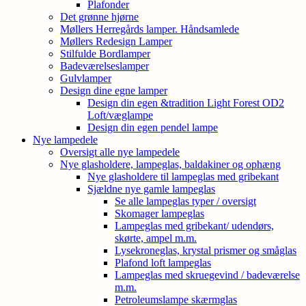
Plafonder
Det grønne hjørne
Møllers Herregårds lamper. Håndsamlede
Møllers Redesign Lamper
Stilfulde Bordlamper
Badeværelseslamper
Gulvlamper
Design dine egne lamper
Design din egen &tradition Light Forest OD2
Loft/væglampe
Design din egen pendel lampe
Nye lampedele
Oversigt alle nye lampedele
Nye glasholdere, lampeglas, baldakiner og ophæng
Nye glasholdere til lampeglas med gribekant
Sjældne nye gamle lampeglas
Se alle lampeglas typer / oversigt
Skomager lampeglas
Lampeglas med gribekant/ udendørs,
skørte, ampel m.m.
Lysekroneglas, krystal prismer og småglas
Plafond loft lampeglas
Lampeglas med skruegevind / badeværelse
m.m.
Petroleumslampe skærmglas