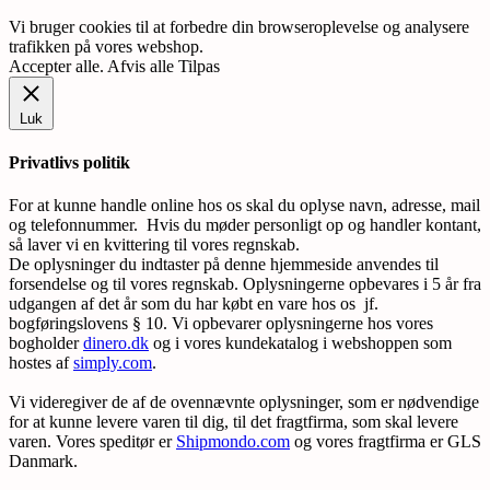
Vi bruger cookies til at forbedre din browseroplevelse og analysere
trafikken på vores webshop.
Accepter alle
.
Afvis alle
Tilpas
Luk
Privatlivs politik
For at kunne handle online hos os skal du oplyse navn, adresse, mail
og telefonnummer. Hvis du møder personligt op og handler kontant,
så laver vi en kvittering til vores regnskab.
De oplysninger du indtaster på denne hjemmeside anvendes til
forsendelse og til vores regnskab. Oplysningerne opbevares i 5 år fra
udgangen af det år som du har købt en vare hos os jf.
bogføringslovens § 10. Vi opbevarer oplysningerne hos vores
bogholder
dinero.dk
og i vores kundekatalog i webshoppen som
hostes af
simply.com
.
Vi videregiver de af de ovennævnte oplysninger, som er nødvendige
for at kunne levere varen til dig, til det fragtfirma, som skal levere
varen. Vores speditør er
Shipmondo.com
og vores fragtfirma er GLS
Danmark.