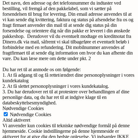
Det navn, den adresse og det telefonnummer du indtaster ved
bestilling, vil fremgå af den pakkelabel, som vi sætter på
forsendelsen til brug for levering. Din email adresse anvendes til at
vi kan sende dig kvittering, faktura og status på afsendelse fra os og
fragt firmaet anvender din mail til at sende dig status på din
forsendelse og orientere dig når din pakke er leveret i din ønskede
pakkeshop. Derudover vil du eventuelt modtage en kreditnotat fra
Dinero.dk via mail, såfremt vi skal tilbageføre et eventuelt beløb i
forbindelse med en refundering. Dit mobilnummer anvendes af
fragtfirmaet til at sende dig information om hvor du kan afhente din
vare. Du kan læse mere om dette under pkt. 2
Du har ret til at anmode os om følgende:
1. At få adgang til og få rettet/ændret dine personoplysninger i vores
kundekatalog
2. At få slettet personoplysninger i vores kundekatalog.
3. Du har derudover ret til at protestere over behandlingen af dine
personlige data, og du har ret til at indgive klage til en
databeskyttelsesmyndighed.
Nødvendige Cookies
Nødvendige Cookies
Altid aktiveret
Vi anvender kun cookies til tekniske nødvendige formål på denne
hjemmeside. Cookie indstillingerne på denne hjemmeside er
aktiveret for at give dig den bedste oplevelse. Vi indsamler IKKE