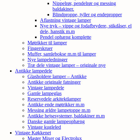
Nippelrør, pendelrør og messing
baldakiner.
Blindproppe, tyller og endepropper
Aflastning vintage lamper
Nye tryk – vippe og fodafbrydere, stikdåser, el
dele, hanstik m.m
Pendel ophæng komplette
Møtrikker til lamper
Fingerskruer
Muffer, samlebokse m.m til lamper
Nye lampeledninger
Træ dele vintage lamper – originale nye
Antikke lampedele
Glasholdere lamper – Antikke
Antikke originale fatninger
Vintage lampedele
Gamle lampeglas
Reservedele arkitektlamper
Antikke ende møtrikker m.m
Messing ældre lampetoppe m.m
Antikke hejsesystemer, baldakiner m.m
Danske gamle lampeophæng
Vintage kugleled
Vintage Køkkenet
Master Mixer og Electrolux