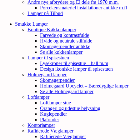
Andre nye afbrydere og El dele fra 1970 m.m.
Porcelænsmateriel installationer antikke m.fl
Lamper på Tilbud
Smukke Lamper
Boutique Køkkenlamper
Farvede og kontrastfulde
Hvide og neutrale stilfulde
Skomagerpendler antikke
Se alle køkkenlamper
Lamper til spisestuen
Lysekroner til spisestue – hall m.m
Design ikoniske lamper til spisestuen
Holmegaard lamper
Skomagerpendler
Holmegaard Upcyclet – Bæredygtige lamper
Se alle Holmegaard lamper
Loftlamper
Loftlamper stue
Orangeri og udestue belysning
Kuglependler
Plafonder
Kontorlamper
Rafińerede Væglamper
Rafińerede Væglamper