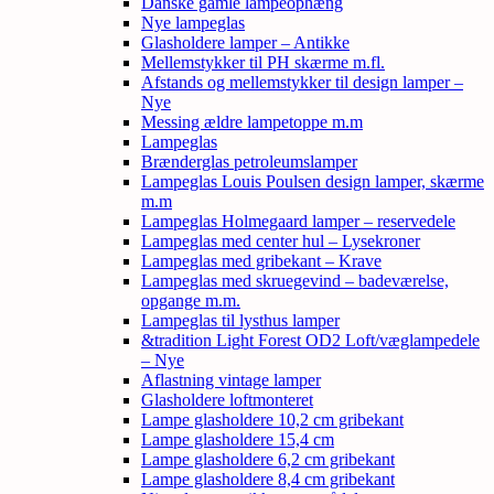
Danske gamle lampeophæng
Nye lampeglas
Glasholdere lamper – Antikke
Mellemstykker til PH skærme m.fl.
Afstands og mellemstykker til design lamper –
Nye
Messing ældre lampetoppe m.m
Lampeglas
Brænderglas petroleumslamper
Lampeglas Louis Poulsen design lamper, skærme
m.m
Lampeglas Holmegaard lamper – reservedele
Lampeglas med center hul – Lysekroner
Lampeglas med gribekant – Krave
Lampeglas med skruegevind – badeværelse,
opgange m.m.
Lampeglas til lysthus lamper
&tradition Light Forest OD2 Loft/væglampedele
– Nye
Aflastning vintage lamper
Glasholdere loftmonteret
Lampe glasholdere 10,2 cm gribekant
Lampe glasholdere 15,4 cm
Lampe glasholdere 6,2 cm gribekant
Lampe glasholdere 8,4 cm gribekant