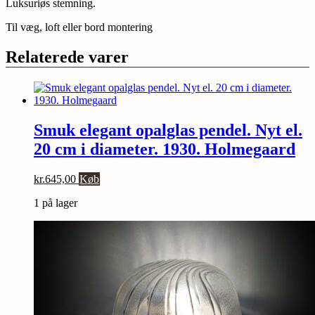
Luksuriøs stemning.
Til væg, loft eller bord montering
Relaterede varer
Smuk elegant opalglas pendel. Nyt el.
20 cm i diameter. 1930. Holmegaard
kr.
645,00
Køb
1 på lager