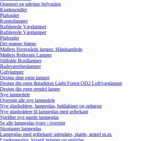
Orangeri og udestue belysning
Kuglependler
Plafonder
Kontorlamper
Rafińerede Væglamper
Rafińerede Væglamper
Plafonder
Det grønne hjørne
Møllers Herregårds lamper. Håndsamlede
Møllers Redesign Lamper
Stilfulde Bordlamper
Badeværelseslamper
Gulvlamper
Design dine egne lamper
Design din egen &tradition Light Forest OD2 Loft/væglampe
Design din egen pendel lampe
Nye lampedele
Oversigt alle nye lampedele
Nye glasholdere, lampeglas, baldakiner og ophæng
Nye glasholdere til lampeglas med gribekant
Sjældne nye gamle lampeglas
Se alle lampeglas typer / oversigt
Skomager lampeglas
Lampeglas med gribekant/ udendørs, skørte, ampel m.m.
Lysekroneglas, krystal prismer og småglas