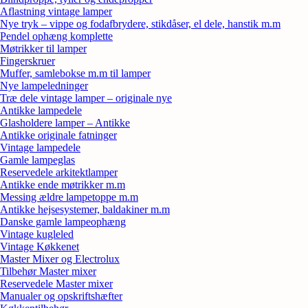
Aflastning vintage lamper
Nye tryk – vippe og fodafbrydere, stikdåser, el dele, hanstik m.m
Pendel ophæng komplette
Møtrikker til lamper
Fingerskruer
Muffer, samlebokse m.m til lamper
Nye lampeledninger
Træ dele vintage lamper – originale nye
Antikke lampedele
Glasholdere lamper – Antikke
Antikke originale fatninger
Vintage lampedele
Gamle lampeglas
Reservedele arkitektlamper
Antikke ende møtrikker m.m
Messing ældre lampetoppe m.m
Antikke hejsesystemer, baldakiner m.m
Danske gamle lampeophæng
Vintage kugleled
Vintage Køkkenet
Master Mixer og Electrolux
Tilbehør Master mixer
Reservedele Master mixer
Manualer og opskriftshæfter