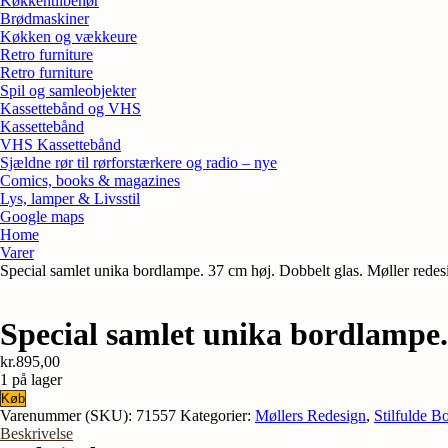
Køkkentilbehør
Brødmaskiner
Køkken og vækkeure
Retro furniture
Retro furniture
Spil og samleobjekter
Kassettebånd og VHS
Kassettebånd
VHS Kassettebånd
Sjældne rør til rørforstærkere og radio – nye
Comics, books & magazines
Lys, lamper & Livsstil
Google maps
Home
Varer
Special samlet unika bordlampe. 37 cm høj. Dobbelt glas. Møller redes
Special samlet unika bordlampe. 
kr.
895,00
1 på lager
Special
Køb
samlet
Varenummer (SKU):
71557
Kategorier:
Møllers Redesign
,
Stilfulde B
unika
Beskrivelse