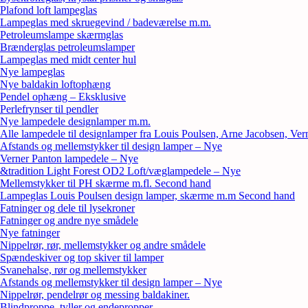
Plafond loft lampeglas
Lampeglas med skruegevind / badeværelse m.m.
Petroleumslampe skærmglas
Brænderglas petroleumslamper
Lampeglas med midt center hul
Nye lampeglas
Nye baldakin loftophæng
Pendel ophæng – Eksklusive
Perlefrynser til pendler
Nye lampedele designlamper m.m.
Alle lampedele til designlamper fra Louis Poulsen, Arne Jacobsen, Ver
Afstands og mellemstykker til design lamper – Nye
Verner Panton lampedele – Nye
&tradition Light Forest OD2 Loft/væglampedele – Nye
Mellemstykker til PH skærme m.fl. Second hand
Lampeglas Louis Poulsen design lamper, skærme m.m Second hand
Fatninger og dele til lysekroner
Fatninger og andre nye smådele
Nye fatninger
Nippelrør, rør, mellemstykker og andre smådele
Spændeskiver og top skiver til lamper
Svanehalse, rør og mellemstykker
Afstands og mellemstykker til design lamper – Nye
Nippelrør, pendelrør og messing baldakiner.
Blindproppe, tyller og endepropper