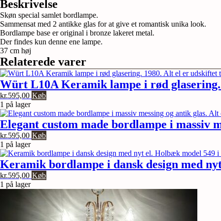
bordlampe.
Beskrivelse
37
Skøn special samlet bordlampe.
cm
Sammensat med 2 antikke glas for at give et romantisk unika look.
høj.
Bordlampe base er original i bronze lakeret metal.
Dobbelt
Der findes kun denne ene lampe.
glas.
37 cm høj
Møller
Relaterede varer
redesign.
antal
Würt L10A Keramik lampe i rød glasering. 19
kr.
595,00
Køb
1 på lager
Elegant custom made bordlampe i massiv mes
kr.
595,00
Køb
1 på lager
Keramik bordlampe i dansk design med nyt 
kr.
595,00
Køb
1 på lager