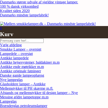
Skip
Danmarks største udvalg af sjældne vintage lamper.
to
100 % dansk virksomhed
content
Kvalitet siden 2020
Danmarks mindste lampefabrik!
0
Kurv
Søg
Vælg afdeling
Smukke Lamper – oversigt
Lampedele – oversigt
Antikke lampedele
Antikke hejsesystemer, baldakiner m.m
Antikke ende møtrikker m.m
Antikke originale fatninger
Danske gamle lampeophæng
Nye lampeglas
Glasholdere lamper – Antikke
Mellemstykker til PH skærme m.fl.
Afstands og mellemstykker til design lamper – Nye
Messing ældre lampetoppe m.m
Lampeglas
Brænderglas petroleumslamper