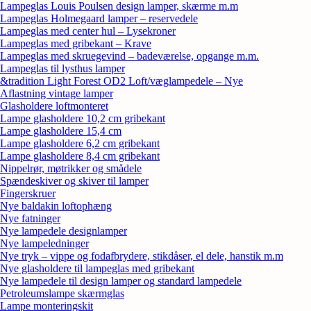
Lampeglas Louis Poulsen design lamper, skærme m.m
Lampeglas Holmegaard lamper – reservedele
Lampeglas med center hul – Lysekroner
Lampeglas med gribekant – Krave
Lampeglas med skruegevind – badeværelse, opgange m.m.
Lampeglas til lysthus lamper
&tradition Light Forest OD2 Loft/væglampedele – Nye
Aflastning vintage lamper
Glasholdere loftmonteret
Lampe glasholdere 10,2 cm gribekant
Lampe glasholdere 15,4 cm
Lampe glasholdere 6,2 cm gribekant
Lampe glasholdere 8,4 cm gribekant
Nippelrør, møtrikker og smådele
Spændeskiver og skiver til lamper
Fingerskruer
Nye baldakin loftophæng
Nye fatninger
Nye lampedele designlamper
Nye lampeledninger
Nye tryk – vippe og fodafbrydere, stikdåser, el dele, hanstik m.m
Nye glasholdere til lampeglas med gribekant
Nye lampedele til design lamper og standard lampedele
Petroleumslampe skærmglas
Lampe monteringskit