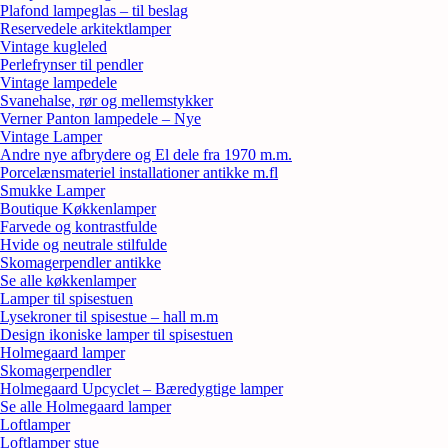
Plafond lampeglas – til beslag
Reservedele arkitektlamper
Vintage kugleled
Perlefrynser til pendler
Vintage lampedele
Svanehalse, rør og mellemstykker
Verner Panton lampedele – Nye
Vintage Lamper
Andre nye afbrydere og El dele fra 1970 m.m.
Porcelænsmateriel installationer antikke m.fl
Smukke Lamper
Boutique Køkkenlamper
Farvede og kontrastfulde
Hvide og neutrale stilfulde
Skomagerpendler antikke
Se alle køkkenlamper
Lamper til spisestuen
Lysekroner til spisestue – hall m.m
Design ikoniske lamper til spisestuen
Holmegaard lamper
Skomagerpendler
Holmegaard Upcyclet – Bæredygtige lamper
Se alle Holmegaard lamper
Loftlamper
Loftlamper stue